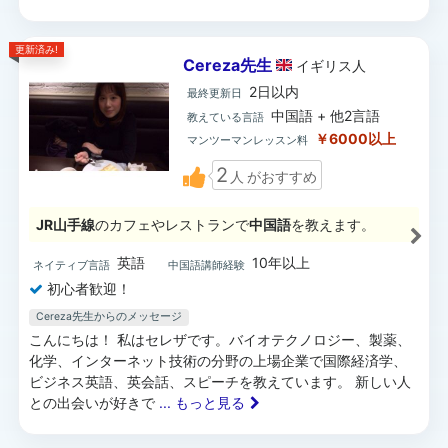
更新済み!
Cereza先生
イギリス
人
2日以内
最終更新日
中国語 + 他2言語
教えている言語
￥6000以上
マンツーマンレッスン料
2
人
がおすすめ
JR山手線
のカフェやレストランで
中国語
を教えます。
英語
10年以上
ネイティブ言語
中国語講師経験
初心者歓迎！
Cereza先生からのメッセージ
こんにちは！ 私はセレザです。バイオテクノロジー、製薬、
化学、インターネット技術の分野の上場企業で国際経済学、
ビジネス英語、英会話、スピーチを教えています。 新しい人
との出会いが好きで
... もっと見る