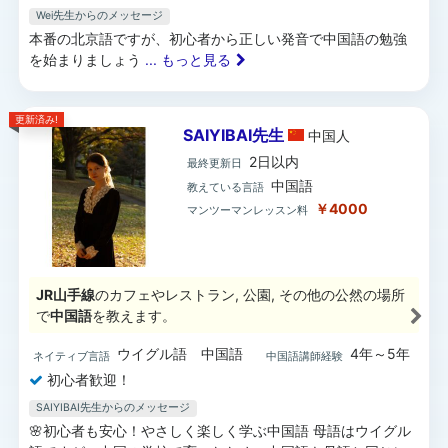
Wei先生からのメッセージ
本番の北京語ですが、初心者から正しい発音で中国語の勉強
を始まりましょう
... もっと見る
更新済み!
SAIYIBAI先生
中国
人
2日以内
最終更新日
中国語
教えている言語
￥4000
マンツーマンレッスン料
JR山手線
のカフェやレストラン, 公園, その他の公然の場所
で
中国語
を教えます。
ウイグル語 中国語
4年～5年
ネイティブ言語
中国語講師経験
初心者歓迎！
SAIYIBAI先生からのメッセージ
🌸初心者も安心！やさしく楽しく学ぶ中国語 母語はウイグル