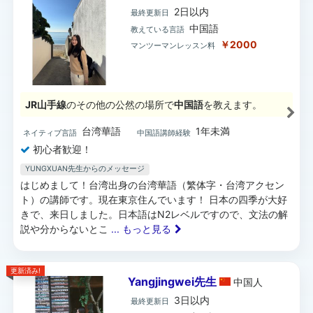
2日以内
最終更新日
中国語
教えている言語
￥2000
マンツーマンレッスン料
JR山手線
のその他の公然の場所で
中国語
を教えます。
台湾華語
1年未満
ネイティブ言語
中国語講師経験
初心者歓迎！
YUNGXUAN先生からのメッセージ
はじめまして！台湾出身の台湾華語（繁体字・台湾アクセン
ト）の講師です。現在東京住んでいます！ 日本の四季が大好
きで、来日しました。日本語はN2レベルですので、文法の解
説や分からないとこ
... もっと見る
更新済み!
Yangjingwei先生
中国
人
3日以内
最終更新日