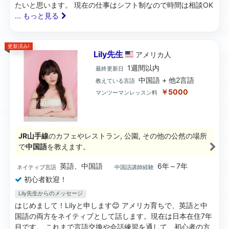
たいと思います。 現在の仕事はシフト制なので時間は相談OK
... もっと見る
更新済み!
Lily先生
アメリカ
人
1週間以内
最終更新日
中国語 + 他2言語
教えている言語
￥5000
マンツーマンレッスン料
JR山手線
のカフェやレストラン, 公園, その他の公然の場所
で
中国語
を教えます。
英語、中国語
6年～7年
ネイティブ言語
中国語講師経験
初心者歓迎！
Lily先生からのメッセージ
はじめまして！Lilyと申します😊 アメリカ育ちで、英語と中
国語の両方をネイティブとして話します。現在は日本在住7年
目です。 これまで言語交換や会話練習を通して、初心者の方