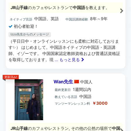
JR山手線
のカフェやレストランで
中国語
を教えます。
中国語、英語
8年～9年
ネイティブ言語
中国語講師経験
初心者歓迎！
Izzo先生からのメッセージ
（平日日中・オンラインレッスンにも柔軟に対応しておりま
す✨） はじめまして。中国語ネイティブの中国語・英語講
師、イゾーです。 中国国家認定教師資格および普通話資格証
を取得しております。現
... もっと見る
更新済み!
Wan先生
中国
人
1週間以内
最終更新日
中国語
教えている言語
￥3000
マンツーマンレッスン料
JR山手線
のカフェやレストラン, その他の公然の場所で
中国