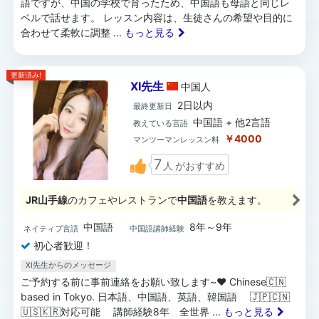
語ですが、中国の学校で育ったため、中国語も母語と同じレ
ベルで話せます。 レッスン内容は、生徒さんの希望や目的に
合わせて柔軟に調整
... もっと見る
更新済み!
XI先生
中国
人
2日以内
最終更新日
中国語 + 他2言語
教えている言語
￥4000
マンツーマンレッスン料
7
人
がおすすめ
JR山手線
のカフェやレストランで
中国語
を教えます。
中国語
8年～9年
ネイティブ言語
中国語講師経験
初心者歓迎！
XI先生からのメッセージ
ご予約する前に事前連絡をお願い致します~❤️ Chinese🇨🇳
based in Tokyo. 日本語、中国語、英語、韓国語 🇯🇵🇨🇳
🇺🇸🇰🇷対応可能 講師経験8年 全世界
... もっと見る