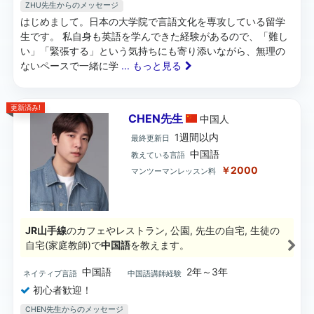
ZHU先生からのメッセージ
はじめまして。日本の大学院で言語文化を専攻している留学
生です。 私自身も英語を学んできた経験があるので、「難し
い」「緊張する」という気持ちにも寄り添いながら、無理の
ないペースで一緒に学
... もっと見る
更新済み!
CHEN先生
中国
人
1週間以内
最終更新日
中国語
教えている言語
￥2000
マンツーマンレッスン料
JR山手線
のカフェやレストラン, 公園, 先生の自宅, 生徒の
自宅(家庭教師)で
中国語
を教えます。
中国語
2年～3年
ネイティブ言語
中国語講師経験
初心者歓迎！
CHEN先生からのメッセージ