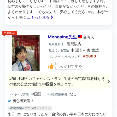
初めまして、りおです。 中国語って、難しく感じますよね。
話すのが恥ずかしかったり、自信がなかったり…その気持ち、
よくわかります。 でも大丈夫！安心してくださいね。 私が一
から丁寧に
... もっと見る
更新済み!
Mengping先生
台湾
人
1週間以内
最終更新日
中国語 + 他1言語
教えている言語
￥2000
マンツーマンレッスン料
1
人
がおすすめ
JR山手線
のカフェやレストラン, 生徒の自宅(家庭教師), そ
の他の公然の場所で
中国語
を教えます。
中国語
なし
ネイティブ言語
中国語講師経験
初心者歓迎！
Mengping先生からのメッセージ
来日12年になりましたが、台湾の良い事を日本の方につたい