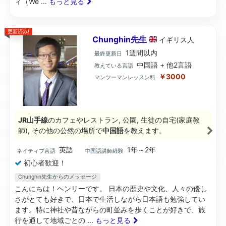
ィ（We
... もっと見る
更新済み!
Chunghin先生
イギリス
人
1週間以内
最終更新日
中国語 + 他2言語
教えている言語
￥3000
マンツーマンレッスン料
JR山手線
のカフェやレストラン, 公園, 生徒の自宅(家庭教
師), その他の公然の場所で
中国語
を教えます。
英語
1年～2年
ネイティブ言語
中国語講師経験
初心者歓迎！
Chunghin先生からのメッセージ
こんにちは！ヘンリーです。 日本の歴史や文化、人々の優し
さがとても好きで、日本で生活しながら日本語も勉強してい
ます。特に神社や昔ながらの町並みを歩くことが好きで、旅
行を通して地域ごとの
... もっと見る