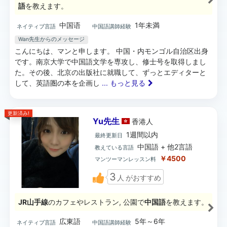
語
を教えます。
中国语
1年未満
ネイティブ言語
中国語講師経験
Wan先生からのメッセージ
こんにちは、マンと申します。 中国・内モンゴル自治区出身
です。南京大学で中国語文学を専攻し、修士号を取得しまし
た。その後、北京の出版社に就職して、ずっとエディターと
して、英語圏の本を企画し
... もっと見る
更新済み!
Yu先生
香港
人
1週間以内
最終更新日
中国語 + 他2言語
教えている言語
￥4500
マンツーマンレッスン料
3
人
がおすすめ
JR山手線
のカフェやレストラン, 公園で
中国語
を教えます。
広東語
5年～6年
ネイティブ言語
中国語講師経験