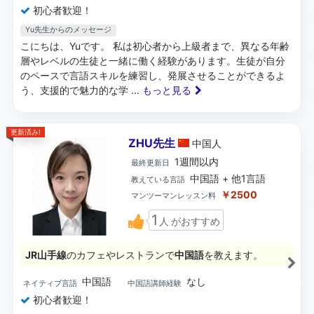
初心者歓迎！
Yu先生からのメッセージ
こにちは、Yuです。 私は初心者から上級者まで、異なる年齢
層やレベルの生徒と一緒に働く経験があります。生徒が自分
のペースで言語スキルを練習し、発展させることができるよ
う、支援的で魅力的な学
... もっと見る
更新済み!
ZHU先生
中国
人
1週間以内
最終更新日
中国語 + 他1言語
教えている言語
￥2500
マンツーマンレッスン料
1
人
がおすすめ
JR山手線
のカフェやレストランで
中国語
を教えます。
中国語
なし
ネイティブ言語
中国語講師経験
初心者歓迎！