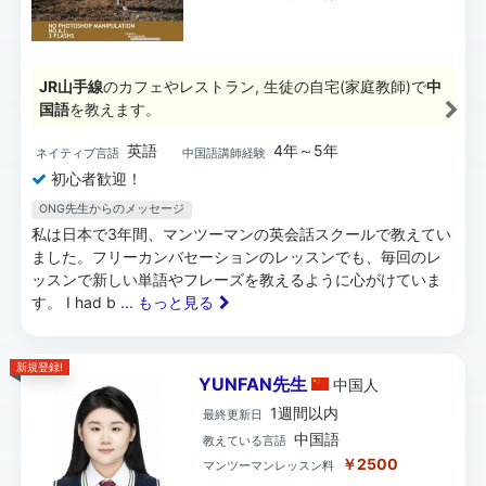
JR山手線
のカフェやレストラン, 生徒の自宅(家庭教師)で
中
国語
を教えます。
英語
4年～5年
ネイティブ言語
中国語講師経験
初心者歓迎！
ONG先生からのメッセージ
私は日本で3年間、マンツーマンの英会話スクールで教えてい
ました。フリーカンバセーションのレッスンでも、毎回のレ
ッスンで新しい単語やフレーズを教えるように心がけていま
す。 I had b
... もっと見る
新規登録!
YUNFAN先生
中国
人
1週間以内
最終更新日
中国語
教えている言語
￥2500
マンツーマンレッスン料