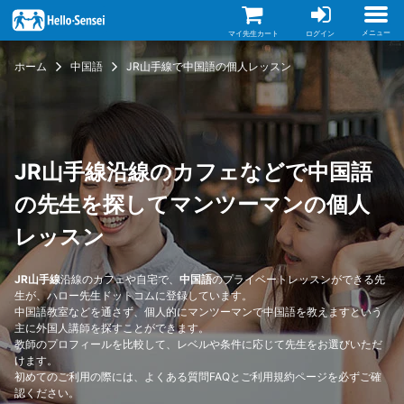
メ
イ
ン
メニュー
マイ先生カート
ログイン
コ
ン
ホーム
中国語
JR山手線で中国語の個人レッスン
テ
ン
ツ
に
移
動
JR山手線沿線のカフェなどで中国語
の先生を探してマンツーマンの個人
レッスン
JR山手線
沿線のカフェや自宅で、
中国語
のプライベートレッスンができる先
生が、ハロー先生ドットコムに登録しています。
中国語教室などを通さず、個人的にマンツーマンで中国語を教えますという
主に外国人講師を探すことができます。
教師のプロフィールを比較して、レベルや条件に応じて先生をお選びいただ
けます。
初めてのご利用の際には、
よくある質問FAQ
と
ご利用規約
ページを必ずご確
認ください。