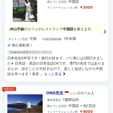
中国語
教えている言語
￥2000
マンツーマンレッスン料
JR山手線
のカフェやレストランで
中国語
を教えます。
中国
1年未満
ネイティブ言語
中国語講師経験
初心者歓迎！
Yangjingwei先生からのメッセージ
日本在住5年目です！旅行が好きで、バリ島には2回行きまし
た✈️ 日本語・英語の日常会話OKです。専門の先生ではありま
せんが、話すことが大好きなので、楽しく会話しながら中国
語を学べます！発音
... もっと見る
更新済み!
ONG先生
シンガポール
人
1週間以内
最終更新日
中国語 + 他1言語
教えている言語
￥4000
マンツーマンレッスン料