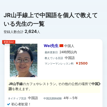
JR山手線上で中国語を個人で教えて
いる先生の一覧
2,624
登録人数合計
人
更新済み!
Wei先生
中国
人
24時間以内
最終更新日
中国語
教えている言語
￥2500
マンツーマンレッスン料
JR山手線
のカフェやレストラン, その他の公然の場所で
中国
語
を教えます。
中国語
4年～5年
ネイティブ言語
中国語講師経験
初心者歓迎！