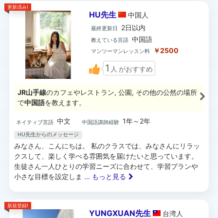
更新済み!
HU先生
中国
人
2日以内
最終更新日
中国語
教えている言語
￥2500
マンツーマンレッスン料
1
人
がおすすめ
JR山手線
のカフェやレストラン, 公園, その他の公然の場所
で
中国語
を教えます。
中文
1年～2年
ネイティブ言語
中国語講師経験
HU先生からのメッセージ
みなさん、こんにちは。 私のクラスでは、みなさんにリラッ
クスして、楽しく学べる雰囲気を届けたいと思っています。
生徒さん一人ひとりの学習ニーズに合わせて、学習プランや
小さな目標を設定しま
... もっと見る
新規登録!
YUNGXUAN先生
台湾
人