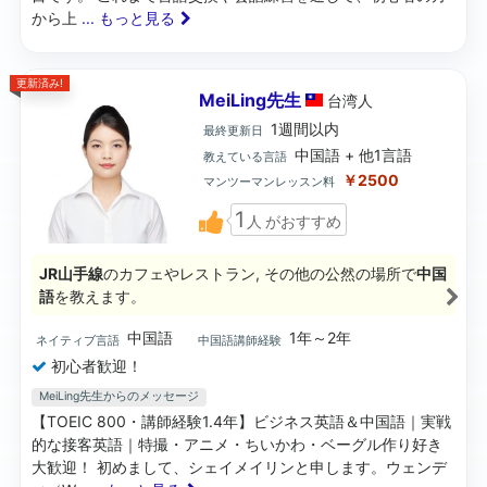
から上
... もっと見る
更新済み!
MeiLing先生
台湾
人
1週間以内
最終更新日
中国語 + 他1言語
教えている言語
￥2500
マンツーマンレッスン料
1
人
がおすすめ
JR山手線
のカフェやレストラン, その他の公然の場所で
中国
語
を教えます。
中国語
1年～2年
ネイティブ言語
中国語講師経験
初心者歓迎！
MeiLing先生からのメッセージ
【TOEIC 800・講師経験1.4年】ビジネス英語＆中国語｜実戦
的な接客英語｜特撮・アニメ・ちいかわ・ベーグル作り好き
大歓迎！ 初めまして、シェイメイリンと申します。ウェンデ