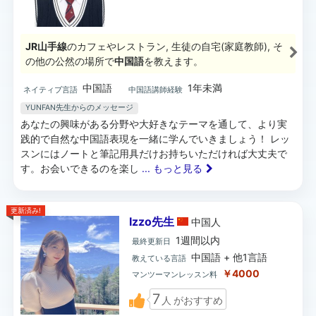
JR山手線
のカフェやレストラン, 生徒の自宅(家庭教師), そ
の他の公然の場所で
中国語
を教えます。
中国語
1年未満
ネイティブ言語
中国語講師経験
YUNFAN先生からのメッセージ
あなたの興味がある分野や大好きなテーマを通して、より実
践的で自然な中国語表現を一緒に学んでいきましょう！ レッ
スンにはノートと筆記用具だけお持ちいただければ大丈夫で
す。お会いできるのを楽し
... もっと見る
更新済み!
Izzo先生
中国
人
1週間以内
最終更新日
中国語 + 他1言語
教えている言語
￥4000
マンツーマンレッスン料
7
人
がおすすめ