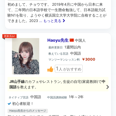
初めまして、チョウです。 2019年4月に中国から日本に来
て、二年間の日本語学校で一生懸命勉強して、日本語能力試
験N1を取り、ようやく横浜国立大学大学院に合格することが
できました。2023
... もっと見る
更新済み!
Haoyu先生
中国
人
1週間以内
最終更新日
中国語
教えている言語
￥3000
マンツーマンレッスン料
1
人
がおすすめ
JR山手線
のカフェやレストラン, 生徒の自宅(家庭教師)で
中
国語
を教えます。
中国語
1年～2年
ネイティブ言語
中国語講師経験
初心者歓迎！
Haoyu先生からのメッセージ