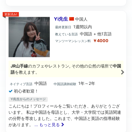
更新済み!
Yi先生
中国
人
1週間以内
最終更新日
中国語 + 他1言語
教えている言語
￥4000
マンツーマンレッスン料
JR山手線
のカフェやレストラン, その他の公然の場所で
中国
語
を教えます。
中国語
1年～2年
ネイティブ言語
中国語講師経験
初心者歓迎！
Yi先生からのメッセージ
こんにちは！プロフィールをご覧いただき、ありがとうござ
います。 私は中国語を母語とし、大学・大学院では英語関連
の分野を専攻しました。これまで、中国語と英語の指導経験
があります。
... もっと見る