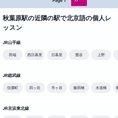
››
Page 1
秋葉原駅の近隣の駅で北京語の個人レ
ッスン
JR山手線
田端
西日暮里
日暮里
鶯谷
上野
JR総武線
信濃町
四ッ谷
市ヶ谷
飯田橋
水道橋
JR京浜東北線