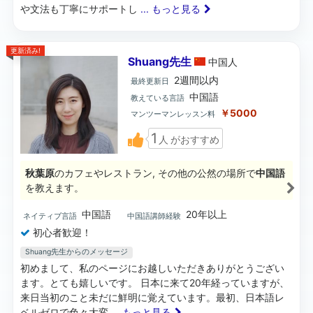
や文法も丁寧にサポートし
... もっと見る
更新済み!
Shuang先生
中国
人
2週間以内
最終更新日
中国語
教えている言語
￥5000
マンツーマンレッスン料
1
人
がおすすめ
秋葉原
のカフェやレストラン, その他の公然の場所で
中国語
を教えます。
中国語
20年以上
ネイティブ言語
中国語講師経験
初心者歓迎！
Shuang先生からのメッセージ
初めまして、私のページにお越しいただきありがとうござい
ます。とても嬉しいです。 日本に来て20年経っていますが、
来日当初のこと未だに鮮明に覚えています。最初、日本語レ
ベルゼロで色々大変
... もっと見る