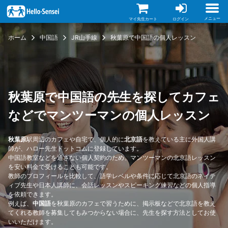
メ
イ
ン
メニュー
マイ先生カート
ログイン
コ
ン
ホーム
中国語
JR山手線
秋葉原で中国語の個人レッスン
テ
ン
ツ
に
移
動
秋葉原で中国語の先生を探してカフェ
などでマンツーマンの個人レッスン
秋葉原
駅周辺のカフェや自宅で、個人的に
北京語
を教えている主に外国人講
師が、ハロー先生ドットコムに登録しています。
中国語教室などを通さない個人契約のため、マンツーマンの北京語レッスン
を安い料金で受けることも可能です。
教師のプロフィールを比較して、語学レベルや条件に応じて北京語のネイテ
ィブ先生や日本人講師に、会話レッスンやスピーキング練習などの個人指導
を依頼できます。
例えば、
中国語
を秋葉原のカフェで習うために、掲示板などで北京語を教え
てくれる教師を募集してもみつからない場合に、先生を探す方法としてお使
いいただけます。