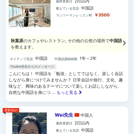
2日以内
最終更新日
中国語
教えている言語
￥3500
マンツーマンレッスン料
秋葉原
のカフェやレストラン, その他の公然の場所で
中国語
を教えます。
中国語
1年～2年
ネイティブ言語
中国語講師経験
Pauline先生からのメッセージ
こんにちは！ 中国語を「勉強」としてではなく、楽しく会話
しながら身につけてみませんか？ 日常会話や旅行、文化、趣
味など、興味のあるテーマについて楽しくお話ししながら、
自然な中国語を身につ
... もっと見る
更新済み!
Wei先生
中国
人
2日以内
最終更新日
中国語
教えている言語