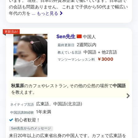
います。 現在、日本の外資系企業で働いています。日本語で
の会話も問題ありません。 これまで子供から50代まで幅広い
年代の方を
... もっと見る
更新済み!
Sen先生
中国
人
2週間以内
最終更新日
中国語 + 他2言語
教えている言語
￥3000
マンツーマンレッスン料
秋葉原
のカフェやレストラン, その他の公然の場所で
中国語
を教えます。
広東語、中国語(北京語)
ネイティブ言語
1年未満
中国語講師経験
初心者歓迎！
Sen先生からのメッセージ
来日20年以上の広東省出身の中国人です。カフェで広東語を