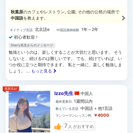
秋葉原
のカフェやレストラン, 公園, その他の公然の場所で
中国語
を教えます。
北京語e
1年～2年
ネイティブ言語
中国語講師経験
初心者歓迎！
Sherry先生からのメッセージ
勉強というのは、楽しくすることが大切だと思います。 そう
しないと、続けるのは難しいです。 でも、続けていれば、い
つか役に立つと期待できます。 私と一緒に、楽しく勉強しま
しょう。
... もっと見る
更新済み!
Izzo先生
中国
人
1週間以内
最終更新日
中国語 + 他1言語
教えている言語
￥4000
マンツーマンレッスン料
7
人
がおすすめ