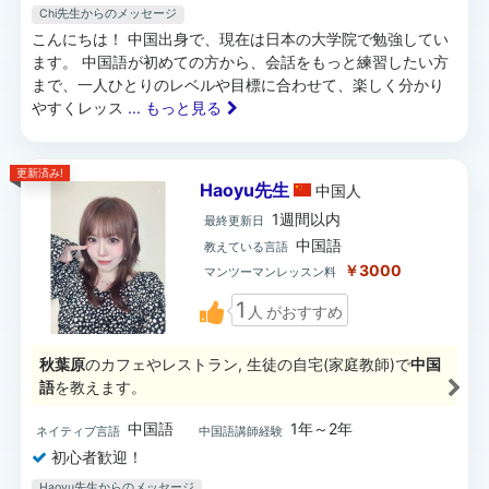
Chi先生からのメッセージ
こんにちは！ 中国出身で、現在は日本の大学院で勉強してい
ます。 中国語が初めての方から、会話をもっと練習したい方
まで、一人ひとりのレベルや目標に合わせて、楽しく分かり
やすくレッス
... もっと見る
更新済み!
Haoyu先生
中国
人
1週間以内
最終更新日
中国語
教えている言語
￥3000
マンツーマンレッスン料
1
人
がおすすめ
秋葉原
のカフェやレストラン, 生徒の自宅(家庭教師)で
中国
語
を教えます。
中国語
1年～2年
ネイティブ言語
中国語講師経験
初心者歓迎！
Haoyu先生からのメッセージ