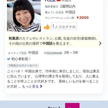
2週間以内
最終更新日
中国語
教えている言語
￥2000
マンツーマンレッスン料
1
人
がおすすめ
秋葉原
のカフェやレストラン, 公園, 生徒の自宅(家庭教師),
その他の公然の場所で
中国語
を教えます。
中国語
2年～3年
ネイティブ言語
中国語講師経験
初心者歓迎！
Yi先生からのメッセージ
ニイハオ！ 中国出身で、15年前に来日しました。現在は東京
に住んでいます。 心理学の博士号を取得しており、人に教え
ることや学ぶことが大好きです。 美味しいものを食べること
が大好
... もっと見る