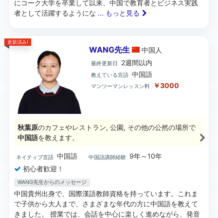
にコーク大学を卒業して以来、中国で教育者とビジネス実践
者として活躍するようにな
... もっと見る
更新済み!
WANG先生
中国
人
2週間以内
最終更新日
中国語
教えている言語
￥3000
マンツーマンレッスン料
秋葉原
のカフェやレストラン, 公園, その他の公然の場所で
中国語
を教えます。
中国語
9年～10年
ネイティブ言語
中国語講師経験
初心者歓迎！
WANG先生からのメッセージ
中国貴州出身で、国際漢語教師資格を持っています。これま
で子供から大人まで、さまざまな年代の方に中国語を教えて
きました。 授業では、会話を中心に楽しく進めながら、発音