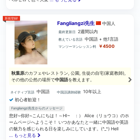
新規登録!
Fangliangzi先生
中国
人
2週間以内
最終更新日
中国語 + 他1言語
教えている言語
￥4500
マンツーマンレッスン料
秋葉原
のカフェやレストラン, 公園, 生徒の自宅(家庭教師),
その他の公然の場所で
中国語
を教えます。
中国語
10年以上
ネイティブ言語
中国語講師経験
初心者歓迎！
Fangliangzi先生からのメッセージ
您好~你好~こんにちは！～HI~ ：） Alice（リョウコ）のホ
ームページへようこそ！ いつかあなたと一緒に中国語や英語
の魅力を感じられる日を楽しみにしています。(^_^) Hell
... もっと見る