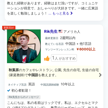
教えた経験があります。経験はまだ浅いですが、コミュニケ
ーションが得意で、おしゃべりが大好きです。一緒に広東語
を楽しく勉強しましょう！
... もっと見る
更新済み!
Rik先生
アメリカ
人
2週間以内
最終更新日
中国語 + 他1言語
教えている言語
￥6000以上
マンツーマンレッスン料
1
人
がおすすめ
秋葉原
のカフェやレストラン, 公園, 先生の自宅, 生徒の自宅
(家庭教師)で
中国語
を教えます。
英語
10年以上
ネイティブ言語
中国語講師経験
初心者歓迎！
Rik先生からのメッセージ
こんにちは、私の名前はリックです。私は、エクセルとマク
ロ（VBAプログラミング）、教育のリーダーシップ、サステ