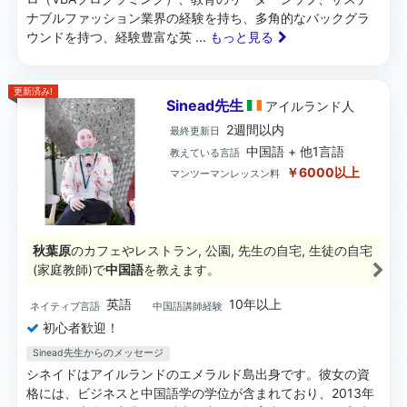
ナブルファッション業界の経験を持ち、多角的なバックグラ
ウンドを持つ、経験豊富な英
... もっと見る
更新済み!
Sinead先生
アイルランド
人
2週間以内
最終更新日
中国語 + 他1言語
教えている言語
￥6000以上
マンツーマンレッスン料
秋葉原
のカフェやレストラン, 公園, 先生の自宅, 生徒の自宅
(家庭教師)で
中国語
を教えます。
英語
10年以上
ネイティブ言語
中国語講師経験
初心者歓迎！
Sinead先生からのメッセージ
シネイドはアイルランドのエメラルド島出身です。彼女の資
格には、ビジネスと中国語学の学位が含まれており、2013年