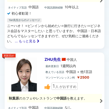
中国語
10年以上
ネイティブ言語
中国語講師経験
初心者歓迎！
Yan先生からのメッセージ
ニーハオ！ ⭐️ピンインから始めたい⭐️旅行に行きたい⭐️ビジネ
ス会話をマスターしたい と思っていますか。 中国語・日本語
どちらでもレッセンできますので、ぜひ気軽にご連絡くださ
い。
... もっと見る
更新済み!
ZHU先生
中国
人
1週間以内
最終更新日
中国語 + 他1言語
教えている言語
￥2500
マンツーマンレッスン料
1
人
がおすすめ
秋葉原
のカフェやレストランで
中国語
を教えます。
中国語
なし
ネイティブ言語
中国語講師経験