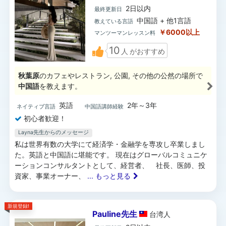
2日以内
最終更新日
中国語 + 他1言語
教えている言語
￥6000以上
マンツーマンレッスン料
10
人
がおすすめ
秋葉原
のカフェやレストラン, 公園, その他の公然の場所で
中国語
を教えます。
英語
2年～3年
ネイティブ言語
中国語講師経験
初心者歓迎！
Layna先生からのメッセージ
私は世界有数の大学にて経済学・金融学を専攻し卒業しまし
た。英語と中国語に堪能です。 現在はグローバルコミュニケ
ーションコンサルタントとして、経営者、 社長、医師、投
資家、事業オーナー、
... もっと見る
新規登録!
Pauline先生
台湾
人