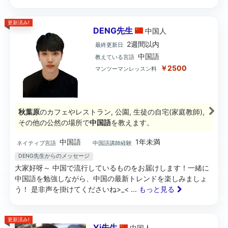
更新済み!
DENG先生
中国
人
2週間以内
最終更新日
中国語
教えている言語
￥2500
マンツーマンレッスン料
秋葉原
のカフェやレストラン, 公園, 生徒の自宅(家庭教師),
その他の公然の場所で
中国語
を教えます。
中国語
1年未満
ネイティブ言語
中国語講師経験
DENG先生からのメッセージ
大家好呀～ 中国で流行しているものをお届けします！一緒に
中国語を勉強しながら、中国の最新トレンドを楽しみましょ
う！ 是非声を掛けてくださいね>_<
... もっと見る
更新済み!
Yi先生
中国
人