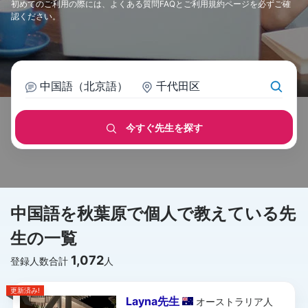
初めてのご利用の際には、
よくある質問FAQ
と
ご利用規約
ページを必ずご確
認ください。
中国語（北京語）
千代田区
今すぐ先生を探す
中国語を秋葉原で個人で教えている先
生の一覧
1,072
登録人数合計
人
更新済み!
Layna先生
オーストラリア
人