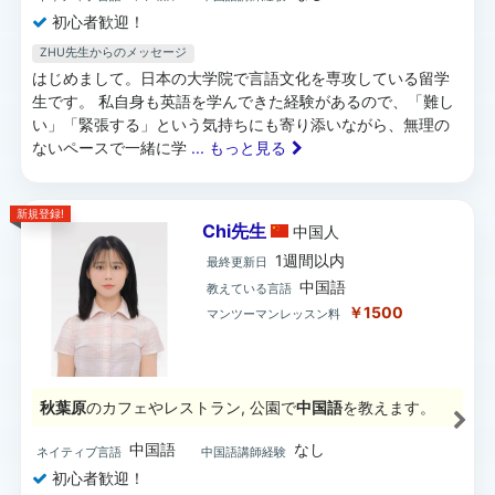
初心者歓迎！
ZHU先生からのメッセージ
はじめまして。日本の大学院で言語文化を専攻している留学
生です。 私自身も英語を学んできた経験があるので、「難し
い」「緊張する」という気持ちにも寄り添いながら、無理の
ないペースで一緒に学
... もっと見る
新規登録!
Chi先生
中国
人
1週間以内
最終更新日
中国語
教えている言語
￥1500
マンツーマンレッスン料
秋葉原
のカフェやレストラン, 公園で
中国語
を教えます。
中国語
なし
ネイティブ言語
中国語講師経験
初心者歓迎！