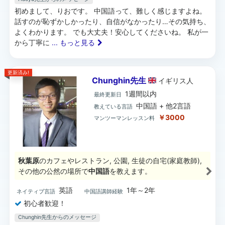
初めまして、りおです。 中国語って、難しく感じますよね。
話すのが恥ずかしかったり、自信がなかったり…その気持ち、
よくわかります。 でも大丈夫！安心してくださいね。 私が一
から丁寧に
... もっと見る
更新済み!
Chunghin先生
イギリス
人
1週間以内
最終更新日
中国語 + 他2言語
教えている言語
￥3000
マンツーマンレッスン料
秋葉原
のカフェやレストラン, 公園, 生徒の自宅(家庭教師),
その他の公然の場所で
中国語
を教えます。
英語
1年～2年
ネイティブ言語
中国語講師経験
初心者歓迎！
Chunghin先生からのメッセージ