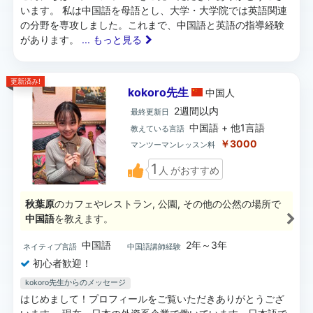
います。 私は中国語を母語とし、大学・大学院では英語関連
の分野を専攻しました。これまで、中国語と英語の指導経験
があります。
... もっと見る
更新済み!
kokoro先生
中国
人
2週間以内
最終更新日
中国語 + 他1言語
教えている言語
￥3000
マンツーマンレッスン料
1
人
がおすすめ
秋葉原
のカフェやレストラン, 公園, その他の公然の場所で
中国語
を教えます。
中国語
2年～3年
ネイティブ言語
中国語講師経験
初心者歓迎！
kokoro先生からのメッセージ
はじめまして！プロフィールをご覧いただきありがとうござ