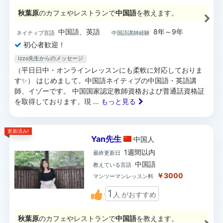
秋葉原
のカフェやレストランで
中国語
を教えます。
中国語、英語
8年～9年
ネイティブ言語
中国語講師経験
初心者歓迎！
Izzo先生からのメッセージ
（平日日中・オンラインレッスンにも柔軟に対応しておりま
す✨） はじめまして。中国語ネイティブの中国語・英語講
師、イゾーです。 中国国家認定教師資格および普通話資格証
を取得しております。現
... もっと見る
更新済み!
Yan先生
中国
人
1週間以内
最終更新日
中国語
教えている言語
￥3000
マンツーマンレッスン料
1
人
がおすすめ
秋葉原
のカフェやレストランで
中国語
を教えます。