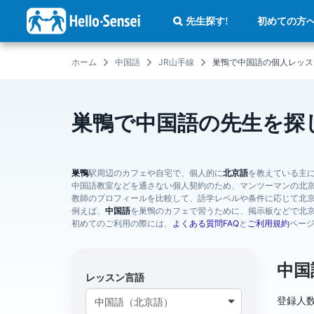
メ
イ
初めての方
先生探す!
ン
コ
ン
テ
ホーム
中国語
JR山手線
巣鴨で中国語の個人レッス
ン
ツ
に
移
動
巣鴨で中国語の先生を探
巣鴨
駅周辺のカフェや自宅で、個人的に
北京語
を教えている主
中国語教室などを通さない個人契約のため、マンツーマンの北
教師のプロフィールを比較して、語学レベルや条件に応じて北
例えば、
中国語
を巣鴨のカフェで習うために、掲示板などで北
初めてのご利用の際には、
よくある質問FAQ
と
ご利用規約
ペー
中国
レッスン言語
登録人