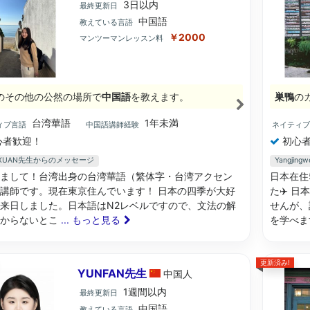
3日以内
最終更新日
中国語
教えている言語
￥2000
マンツーマンレッスン料
のその他の公然の場所で
中国語
を教えます。
巣鴨
の
台湾華語
1年未満
ィブ言語
中国語講師経験
ネイティ
心者歓迎！
初心者
GXUAN先生からのメッセージ
Yangji
まして！台湾出身の台湾華語（繁体字・台湾アクセン
日本在住
講師です。現在東京住んでいます！ 日本の四季が大好
た✈️ 
来日しました。日本語はN2レベルですので、文法の解
せんが、
分からないとこ
... もっと見る
を学べま
更新済み!
YUNFAN先生
中国
人
1週間以内
最終更新日
中国語
教えている言語