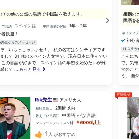
のその他の公然の場所で
中国語
を教えます。
巣鴨
の
国語
を
スペイン語
1年～2年
ィブ言語
中国語講師経験
ネイティ
心者歓迎！
初心者
hia先生からのメッセージ
ぞ いらっしゃいませ！。 私の名前はシンティアです
LU先生
まして 31 歳のスペイン人女性で、現在日本に住んでい
こんにち
 この言語が好きで、スペイン語の学習を始めたいが難
で、気軽
と感じて
... もっと見る
常のこと
う。 自
更新済み!
Rik先生
アメリカ
人
2週間以内
最終更新日
中国語 + 他1言語
教えている言語
￥6000以上
マンツーマンレッスン料
1
人
がおすすめ