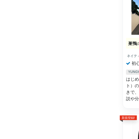
巣鴨
ネイテ
初
YUN
はじめ
ト）の
きで、
説や
新規登録!