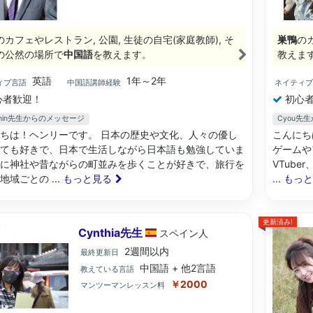
のカフェやレストラン, 公園, 生徒の自宅(家庭教師), そ
巣鴨
の
の公然の場所で
中国語
を教えます。
教えま
英語
1年～2年
ィブ言語
中国語講師経験
ネイティ
心者歓迎！
初心者
ghin先生からのメッセージ
Cyou先
ちは！ヘンリーです。 日本の歴史や文化、人々の優し
こんにち
ても好きで、日本で生活しながら日本語も勉強していま
ゲームや
に神社や昔ながらの町並みを歩くことが好きで、旅行を
VTube
て地域ごとの
... もっと見る
... もっ
更新済み!
Cynthia先生
スペイン
人
2週間以内
最終更新日
中国語 + 他2言語
教えている言語
￥2000
マンツーマンレッスン料