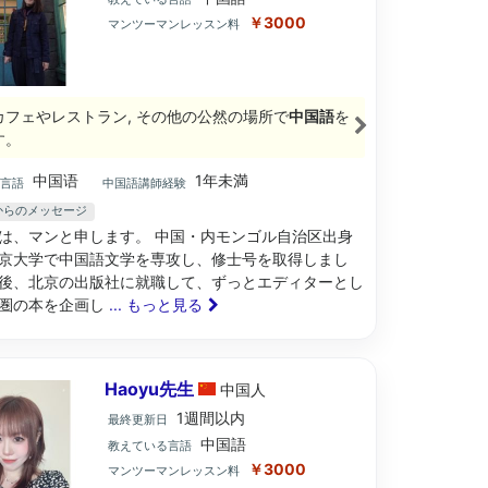
￥3000
マンツーマンレッスン料
カフェやレストラン, その他の公然の場所で
中国語
を
す。
中国语
1年未満
ブ言語
中国語講師経験
からのメッセージ
は、マンと申します。 中国・内モンゴル自治区出身
京大学で中国語文学を専攻し、修士号を取得しまし
後、北京の出版社に就職して、ずっとエディターとし
圏の本を企画し
... もっと見る
Haoyu先生
中国
人
1週間以内
最終更新日
中国語
教えている言語
￥3000
マンツーマンレッスン料