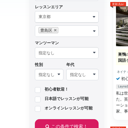
更新済み!
レッスンエリア
東京都
豊島区
マンツーマン
巣鴨
国語
性別
年代
ネイテ
初
Lay
初心者歓迎！
私は世
日本語でレッスンが可能
た。英
ーショ
オンラインレッスンが可能
家、
この条件で検索！