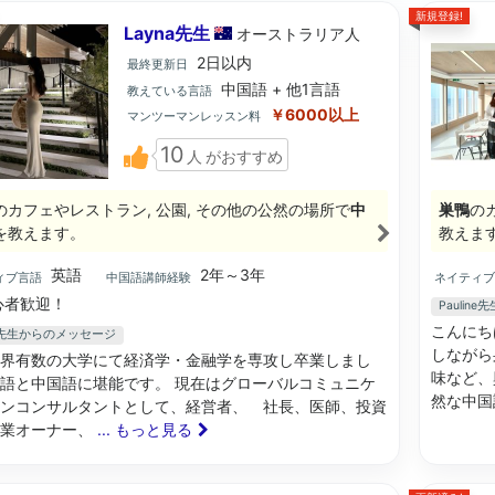
新規登録!
Layna先生
オーストラリア
人
2日以内
最終更新日
中国語 + 他1言語
教えている言語
￥6000以上
マンツーマンレッスン料
10
人
がおすすめ
のカフェやレストラン, 公園, その他の公然の場所で
中
巣鴨
の
を教えます。
教えま
英語
2年～3年
ィブ言語
中国語講師経験
ネイティ
心者歓迎！
Paulin
こんにち
na先生からのメッセージ
しながら
界有数の大学にて経済学・金融学を専攻し卒業しまし
味など、
語と中国語に堪能です。 現在はグローバルコミュニケ
然な中国
ンコンサルタントとして、経営者、 社長、医師、投資
事業オーナー、
... もっと見る