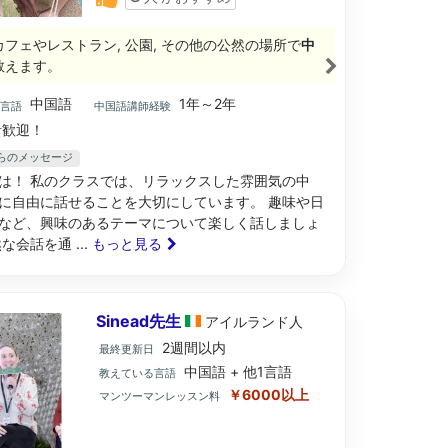
カフェやレストラン, 公園, その他の公然の場所で
中
教えます。
中国語
1年～2年
ブ言語
中国語講師経験
歓迎！
からのメッセージ
は！ 私のクラスでは、リラックスした雰囲気の中
に自由に話せることを大切にしています。 趣味や日
など、興味のあるテーマについて楽しく話しましょ
然な会話を通
... もっと見る
Sinead先生
アイルランド
人
2週間以内
最終更新日
中国語 + 他1言語
教えている言語
￥6000以上
マンツーマンレッスン料