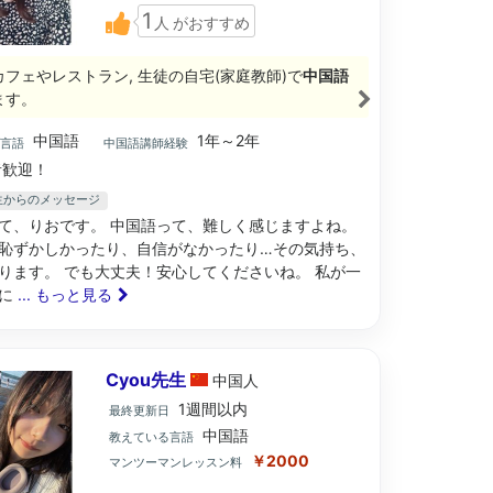
1
人
がおすすめ
カフェやレストラン, 生徒の自宅(家庭教師)で
中国語
ます。
中国語
1年～2年
ブ言語
中国語講師経験
歓迎！
先生からのメッセージ
て、りおです。 中国語って、難しく感じますよね。
恥ずかしかったり、自信がなかったり…その気持ち、
ります。 でも大丈夫！安心してくださいね。 私が一
寧に
... もっと見る
Cyou先生
中国
人
1週間以内
最終更新日
中国語
教えている言語
￥2000
マンツーマンレッスン料