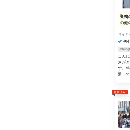
巣鴨
の他
ネイテ
初
Chun
こんに
さがと
す。特
通し
更新済み!