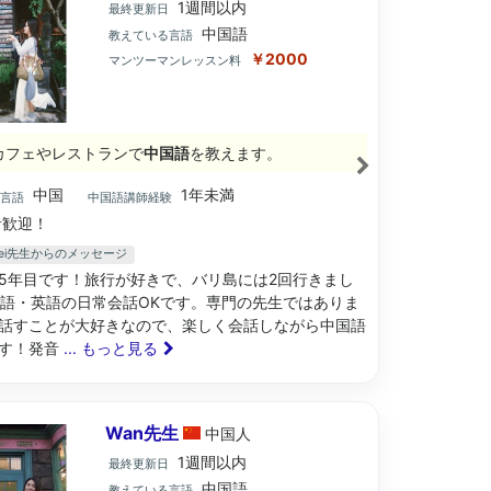
1週間以内
最終更新日
中国語
教えている言語
￥2000
マンツーマンレッスン料
カフェやレストランで
中国語
を教えます。
中国
1年未満
ブ言語
中国語講師経験
歓迎！
ngwei先生からのメッセージ
5年目です！旅行が好きで、バリ島には2回行きまし
日本語・英語の日常会話OKです。専門の先生ではありま
話すことが大好きなので、楽しく会話しながら中国語
す！発音
... もっと見る
Wan先生
中国
人
1週間以内
最終更新日
中国語
教えている言語