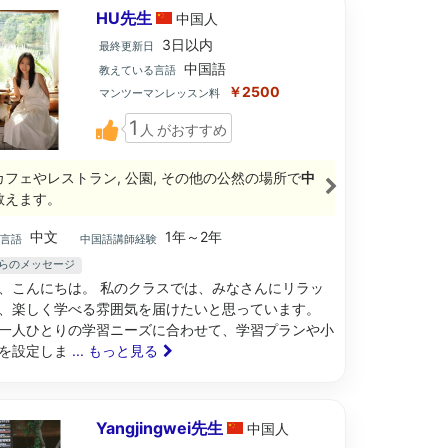
HU先生
中国
人
3日以内
最終更新日
中国語
教えている言語
￥2500
マンツーマンレッスン料
1
人
がおすすめ
カフェやレストラン, 公園, その他の公然の場所で
中
教えます。
中文
1年～2年
ブ言語
中国語講師経験
からのメッセージ
、こんにちは。 私のクラスでは、みなさんにリラッ
、楽しく学べる雰囲気を届けたいと思っています。
一人ひとりの学習ニーズに合わせて、学習プランや小
を設定しま
... もっと見る
Yangjingwei先生
中国
人