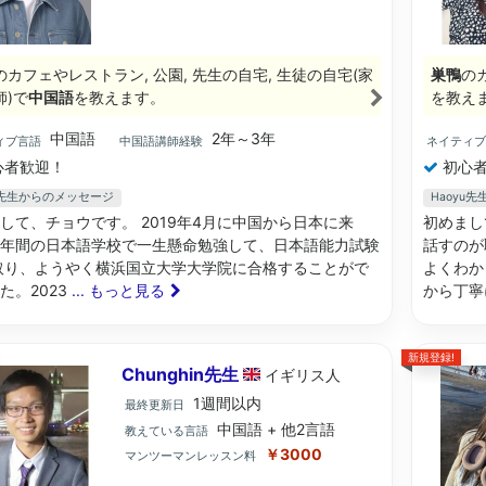
のカフェやレストラン, 公園, 先生の自宅, 生徒の自宅(家
巣鴨
の
師)で
中国語
を教えます。
を教え
中国語
2年～3年
ィブ言語
中国語講師経験
ネイティ
心者歓迎！
初心者
N先生からのメッセージ
Haoyu
して、チョウです。 2019年4月に中国から日本に来
初めまし
年間の日本語学校で一生懸命勉強して、日本語能力試験
話すのが
取り、ようやく横浜国立大学大学院に合格することがで
よくわか
た。2023
... もっと見る
から丁
新規登録!
Chunghin先生
イギリス
人
1週間以内
最終更新日
中国語 + 他2言語
教えている言語
￥3000
マンツーマンレッスン料