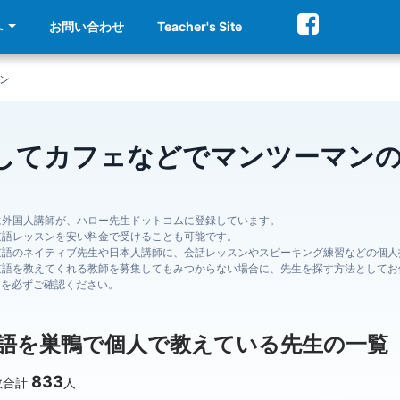
へ
お問い合わせ
Teacher's Site
ン
してカフェなどでマンツーマン
に外国人講師が、ハロー先生ドットコムに登録しています。
京語レッスンを安い料金で受けることも可能です。
京語のネイティブ先生や日本人講師に、会話レッスンやスピーキング練習などの個人
京語を教えてくれる教師を募集してもみつからない場合に、先生を探す方法としてお
ジを必ずご確認ください。
語を巣鴨で個人で教えている先生の一覧
833
数合計
人