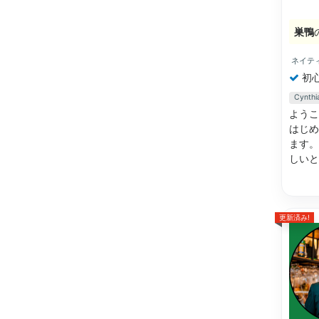
巣鴨
ネイテ
初
Cynt
ようこ
はじめ
ます。
しい
更新済み!