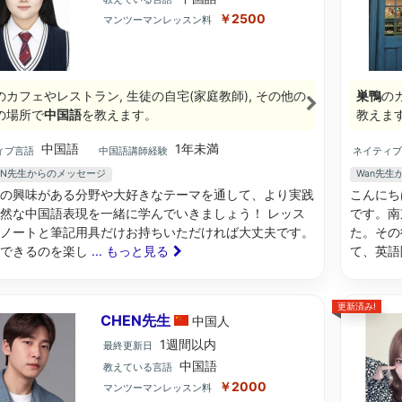
￥2500
マンツーマンレッスン料
のカフェやレストラン, 生徒の自宅(家庭教師), その他の
巣鴨
の
の場所で
中国語
を教えます。
教えま
中国語
1年未満
ィブ言語
中国語講師経験
ネイティ
FAN先生からのメッセージ
Wan先生
の興味がある分野や大好きなテーマを通して、より実践
こんにち
然な中国語表現を一緒に学んでいきましょう！ レッス
です。南
ノートと筆記用具だけお持ちいただければ大丈夫です。
た。その
いできるのを楽し
... もっと見る
て、英語
更新済み!
CHEN先生
中国
人
1週間以内
最終更新日
中国語
教えている言語
￥2000
マンツーマンレッスン料