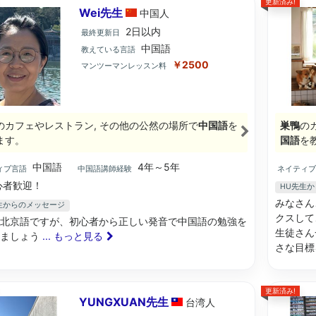
更新済み!
Wei先生
中国
人
2日以内
最終更新日
中国語
教えている言語
￥2500
マンツーマンレッスン料
のカフェやレストラン, その他の公然の場所で
中国語
を
巣鴨
の
ます。
国語
を
中国語
4年～5年
ィブ言語
中国語講師経験
ネイティ
心者歓迎！
HU先生
みなさん
先生からのメッセージ
クスして
北京語ですが、初心者から正しい発音で中国語の勉強を
生徒さん
りましょう
... もっと見る
さな目標
更新済み!
YUNGXUAN先生
台湾
人