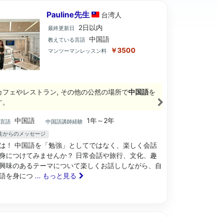
Pauline先生
台湾
人
2日以内
最終更新日
中国語
教えている言語
￥3500
マンツーマンレッスン料
カフェやレストラン, その他の公然の場所で
中国語
を
す。
中国語
1年～2年
ブ言語
中国語講師経験
e先生からのメッセージ
は！ 中国語を「勉強」としてではなく、楽しく会話
身につけてみませんか？ 日常会話や旅行、文化、趣
興味のあるテーマについて楽しくお話ししながら、自
語を身につ
... もっと見る