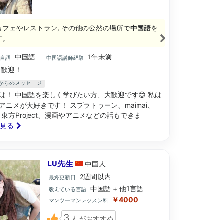
カフェやレストラン, その他の公然の場所で
中国語
を
す。
中国語
1年未満
ブ言語
中国語講師経験
歓迎！
生からのメッセージ
は！ 中国語を楽しく学びたい方、大歓迎です😊 私は
アニメが大好きです！ スプラトゥーン、maimai、
r、東方Project、漫画やアニメなどの話もできま
と見る
LU先生
中国
人
2週間以内
最終更新日
中国語 + 他1言語
教えている言語
￥4000
マンツーマンレッスン料
3
人
がおすすめ