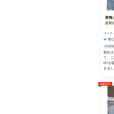
巣鴨
庭教
ネイテ
初
CHE
初めま
て、二
N1を
きまし
更新済み!