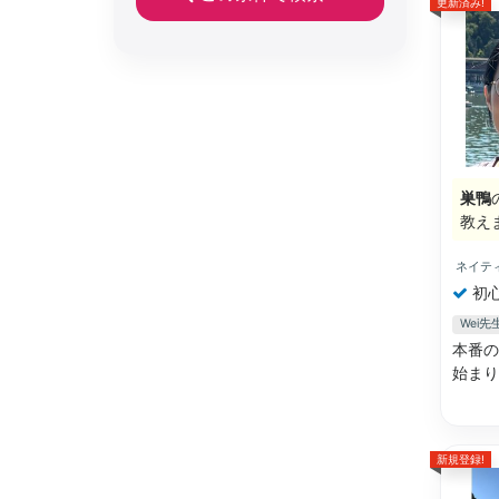
更新済み!
巣鴨
教え
ネイテ
初
Wei
本番の
始ま
新規登録!