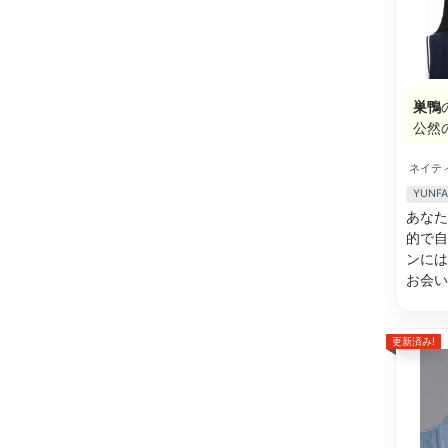
巣鴨
公然
ネイテ
YUN
あなた
的で自
ンには
お会
更新済み!