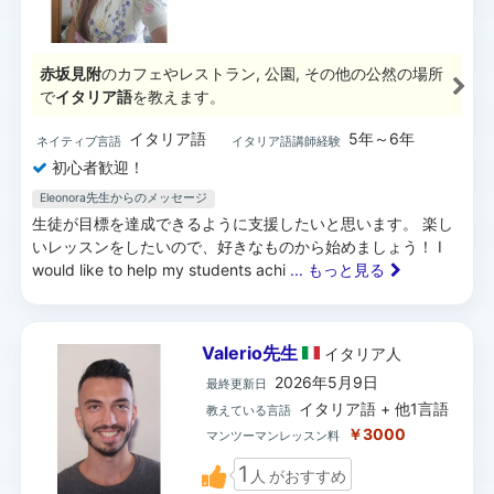
赤坂見附
のカフェやレストラン, 公園, その他の公然の場所
で
イタリア語
を教えます。
イタリア語
5年～6年
ネイティブ言語
イタリア語講師経験
初心者歓迎！
Eleonora先生からのメッセージ
生徒が目標を達成できるように支援したいと思います。 楽し
いレッスンをしたいので、好きなものから始めましょう！ I
would like to help my students achi
... もっと見る
Valerio先生
イタリア
人
2026年5月9日
最終更新日
イタリア語 + 他1言語
教えている言語
￥3000
マンツーマンレッスン料
1
人
がおすすめ