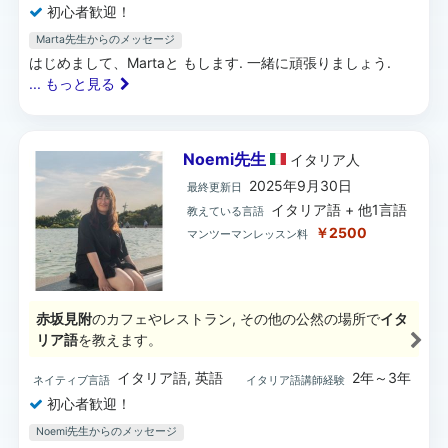
初心者歓迎！
Marta先生からのメッセージ
はじめまして、Martaと もします. 一緒に頑張りましょう.
... もっと見る
Noemi先生
イタリア
人
2025年9月30日
最終更新日
イタリア語 + 他1言語
教えている言語
￥2500
マンツーマンレッスン料
赤坂見附
のカフェやレストラン, その他の公然の場所で
イタ
リア語
を教えます。
イタリア語, 英語
2年～3年
ネイティブ言語
イタリア語講師経験
初心者歓迎！
Noemi先生からのメッセージ