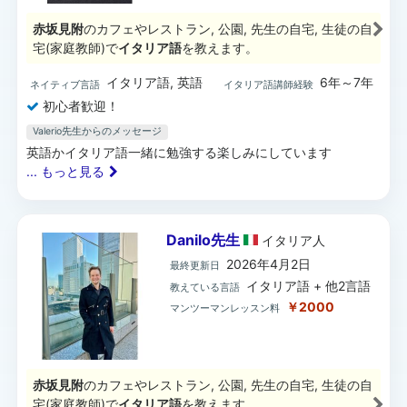
赤坂見附
のカフェやレストラン, 公園, 先生の自宅, 生徒の自
宅(家庭教師)で
イタリア語
を教えます。
イタリア語, 英語
6年～7年
ネイティブ言語
イタリア語講師経験
初心者歓迎！
Valerio先生からのメッセージ
英語かイタリア語一緒に勉強する楽しみにしています
... もっと見る
Danilo先生
イタリア
人
2026年4月2日
最終更新日
イタリア語 + 他2言語
教えている言語
￥2000
マンツーマンレッスン料
赤坂見附
のカフェやレストラン, 公園, 先生の自宅, 生徒の自
宅(家庭教師)で
イタリア語
を教えます。