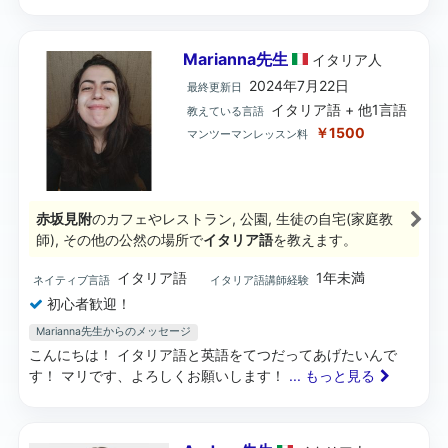
Marianna先生
イタリア
人
2024年7月22日
最終更新日
イタリア語 + 他1言語
教えている言語
￥1500
マンツーマンレッスン料
赤坂見附
のカフェやレストラン, 公園, 生徒の自宅(家庭教
師), その他の公然の場所で
イタリア語
を教えます。
イタリア語
1年未満
ネイティブ言語
イタリア語講師経験
初心者歓迎！
Marianna先生からのメッセージ
こんにちは！ イタリア語と英語をてつだってあげたいんで
す！ マリです、よろしくお願いします！
... もっと見る