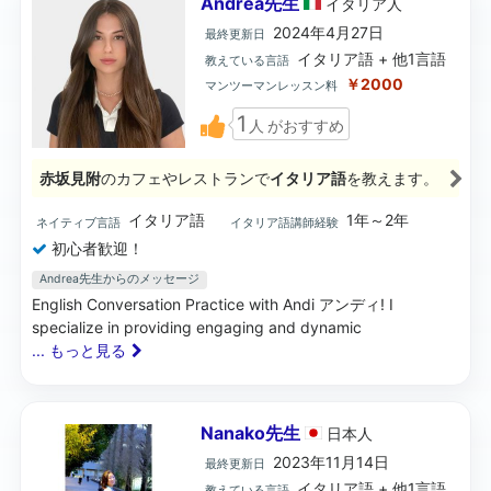
Andrea先生
イタリア
人
2024年4月27日
最終更新日
イタリア語 + 他1言語
教えている言語
￥2000
マンツーマンレッスン料
1
人
がおすすめ
赤坂見附
のカフェやレストランで
イタリア語
を教えます。
イタリア語
1年～2年
ネイティブ言語
イタリア語講師経験
初心者歓迎！
Andrea先生からのメッセージ
English Conversation Practice with Andi アンディ! I
specialize in providing engaging and dynamic
... もっと見る
Nanako先生
日本
人
2023年11月14日
最終更新日
イタリア語 + 他1言語
教えている言語