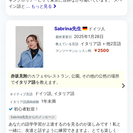
イン語と
... もっと見る
Sabrina先生
ドイツ
人
2025年1月28日
最終更新日
イタリア語 + 他2言語
教えている言語
￥2500
マンツーマンレッスン料
赤坂見附
のカフェやレストラン, 公園, その他の公然の場所
で
イタリア語
を教えます。
ドイツ語, イタリア語
ネイティブ言語
1年未満
イタリア語講師経験
初心者歓迎！
Sabrina先生からのメッセージ
あなたの語学学習が上達するのを見るのが楽しみです！私と
一緒に、友達と話すように練習できますよ。とても楽しく