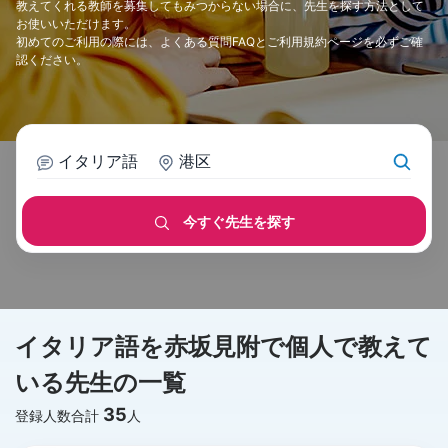
教えてくれる教師を募集してもみつからない場合に、先生を探す方法として
お使いいただけます。
初めてのご利用の際には、
よくある質問FAQ
と
ご利用規約
ページを必ずご確
認ください。
イタリア語
港区
今すぐ先生を探す
イタリア語を赤坂見附で個人で教えて
いる先生の一覧
35
登録人数合計
人