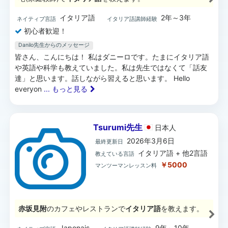
イタリア語
2年～3年
ネイティブ言語
イタリア語講師経験
初心者歓迎！
Danilo先生からのメッセージ
皆さん、こんにちは！ 私はダニーロです。たまにイタリア語
や英語や科学も教えていました。私は先生ではなくて「話友
達」と思います。話しながら習えると思います。 Hello
everyon
... もっと見る
Tsurumi先生
日本
人
2026年3月6日
最終更新日
イタリア語 + 他2言語
教えている言語
￥5000
マンツーマンレッスン料
赤坂見附
のカフェやレストランで
イタリア語
を教えます。
Japonais
9年～10年