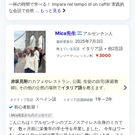
一杯の時間で学べる！ Impara nel tempo di un caffè! 実践的
な会話で自然
... もっと見る
Mica先生
アルゼンチン
人
2025年7月3日
最終更新日
イタリア語 + 他2言語
教えている言語
￥3000
マンツーマンレッスン料
赤坂見附
のカフェやレストラン, 公園, 生徒の自宅(家庭教
師), その他の公然の場所で
イタリア語
を教えます。
スペイン語
1年～2年
ネイティブ言語
イタリア語講師経験
初心者歓迎！
Mica先生からのメッセージ
こんにちは！アルゼンチンのブエノスアイレス出身のミカで
す。 数ヶ月前に栄養学の学士号を卒業しました。 今年はワー
キングホリデービザで東京に住みながら働いています。 スペ