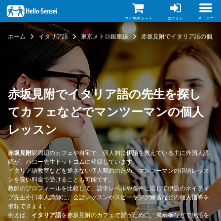
メ
イ
ン
メニュー
マイ先生カート
ログイン
コ
ン
ホーム
イタリア語
東京メトロ銀座線
赤坂見附でイタリア語の個人
テ
ン
ツ
に
移
動
赤坂見附でイタリア語の先生を探し
てカフェなどでマンツーマンの個人
レッスン
赤坂見附
駅周辺のカフェや自宅で、個人的に
伊語
を教えている主に外国人講
師が、ハロー先生ドットコムに登録しています。
イタリア語教室などを通さない個人契約のため、マンツーマンの伊語レッス
ンを安い料金で受けることも可能です。
教師のプロフィールを比較して、語学レベルや条件に応じて伊語のネイティ
ブ先生や日本人講師に、会話レッスンやスピーキング練習などの個人指導を
依頼できます。
例えば、
イタリア語
を赤坂見附のカフェで習うために、掲示板などで伊語を