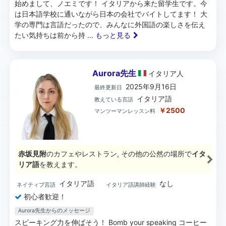
始めまして、ノエミです！ イタリアから来た留学生です。今
は日本語学校に通いながら日本の会社でバイトしてます！ 大
学の専門は言語だったので、みんなに外国語の楽しさを伝え
たい気持ちは前から持
... もっと見る
Aurora先生
イタリア
人
2025年9月16日
最終更新日
イタリア語
教えている言語
￥2500
マンツーマンレッスン料
赤坂見附
のカフェやレストラン, その他の公然の場所で
イタ
リア語
を教えます。
イタリア語
なし
ネイティブ言語
イタリア語講師経験
初心者歓迎！
Aurora先生からのメッセージ
スピーキング力を伸ばそう！ Bomb your speaking コーヒー