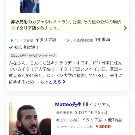
赤坂見附
のカフェやレストラン, 公園, その他の公然の場所
で
イタリア語
を教えます。
イタリア語
1年未満
ネイティブ言語
イタリア語講師経験
初心者歓迎！
Claudio先生からのメッセージ
みなさん、こんにちは♪ クラウディオです。(^^) 日本に住ん
でいるイタリア人学生で、イタリア語とスペイン語、英語を
教えるために来た。ロンドン大学に勉強しているし、去年に
留学するため
... もっと見る
Matteo先生
イタリア
人
2021年10月25日
最終更新日
イタリア語 + 他1言語
教えている言語
￥3000
マンツーマンレッスン料