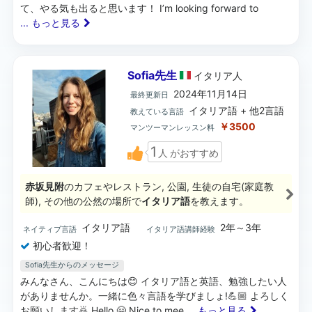
て、やる気も出ると思います！ I’m looking forward to
... もっと見る
Sofia先生
イタリア
人
2024年11月14日
最終更新日
イタリア語 + 他2言語
教えている言語
￥3500
マンツーマンレッスン料
1
人
がおすすめ
赤坂見附
のカフェやレストラン, 公園, 生徒の自宅(家庭教
師), その他の公然の場所で
イタリア語
を教えます。
イタリア語
2年～3年
ネイティブ言語
イタリア語講師経験
初心者歓迎！
Sofia先生からのメッセージ
みんなさん、こんにちは😊 イタリア語と英語、勉強したい人
がありませんか。一緒に色々言語を学びましょ!💪🏼 よろしく
お願いします🙇 Hello 🤗 Nice to mee
... もっと見る