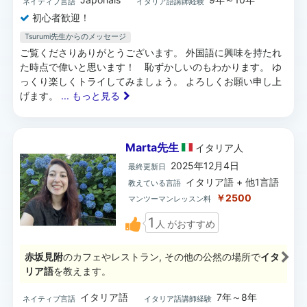
ネイティブ言語
イタリア語講師経験
初心者歓迎！
Tsurumi先生からのメッセージ
ご覧くださりありがとうございます。 外国語に興味を持たれ
た時点で偉いと思います！ 恥ずかしいのもわかります。 ゆ
っくり楽しくトライしてみましょう。 よろしくお願い申し上
げます。
... もっと見る
Marta先生
イタリア
人
2025年12月4日
最終更新日
イタリア語 + 他1言語
教えている言語
￥2500
マンツーマンレッスン料
1
人
がおすすめ
赤坂見附
のカフェやレストラン, その他の公然の場所で
イタ
リア語
を教えます。
イタリア語
7年～8年
ネイティブ言語
イタリア語講師経験