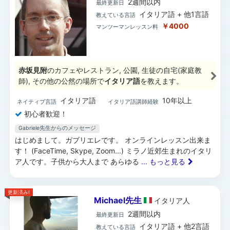
2週間以内
最終更新日
イタリア語 + 他1言語
教えている言語
￥4000
マンツーマンレッスン料
赤坂見附
のカフェやレストラン, 公園, 生徒の自宅(家庭教
師), その他の公然の場所で
イタリア語
を教えます。
イタリア語
10年以上
ネイティブ言語
イタリア語講師経験
初心者歓迎！
Gabriele先生からのメッセージ
はじめまして。ガブリエレです。 オンラインレッスン出来ま
す！ (FaceTime, Skype, Zoom...) ミラノ近郊生まれのイタリ
ア人です。子供から大人まで あらゆる
... もっと見る
更新済み!
Michael先生
イタリア
人
2週間以内
最終更新日
イタリア語 + 他2言語
教えている言語