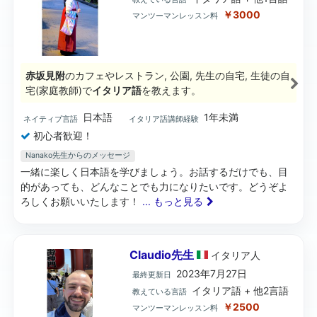
￥3000
マンツーマンレッスン料
赤坂見附
のカフェやレストラン, 公園, 先生の自宅, 生徒の自
宅(家庭教師)で
イタリア語
を教えます。
日本語
1年未満
ネイティブ言語
イタリア語講師経験
初心者歓迎！
Nanako先生からのメッセージ
一緒に楽しく日本語を学びましょう。お話するだけでも、目
的があっても、どんなことでも力になりたいです。どうぞよ
ろしくお願いいたします！
... もっと見る
Claudio先生
イタリア
人
2023年7月27日
最終更新日
イタリア語 + 他2言語
教えている言語
￥2500
マンツーマンレッスン料