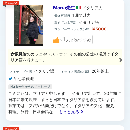
更新済み!
Maria先生
イタリア
人
1週間以内
最終更新日
イタリア語
教えている言語
￥5000
マンツーマンレッスン料
1
人
がおすすめ
赤坂見附
のカフェやレストラン, その他の公然の場所で
イタ
リア語
を教えます。
イタリア語
20年以上
ネイティブ言語
イタリア語講師経験
初心者歓迎！
Maria先生からのメッセージ
こんにちは。マリアと申します。 イタリア出身で、20年前に
日本に来て以来、ずっと日本でイタリア語を教えています。
授業では、文法や語彙だけでなく、イタリアの文化、歴史、
料理、旅行、日常会話な
... もっと見る
更新済み!