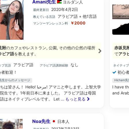
Amani先生
ヨルダン
人
2020年4月2日
最終更新日
アラビア語 + 他1言語
教えている言語
￥2000
マンツーマンレッスン料
見附
のカフェやレストラン, 公園, その他の公然の場所
赤坂見
ラビア語
を教えます。
で
アラ
アラビア語
なし
ィブ言語
アラビア語講師経験
ネイティ
心者歓迎！
初心者
ni先生からのメッセージ
Hicha
 Hello! مرحبا! アマニと申します。上智大学
I have th
院生です。1年前日本に来ました。 アラビア語は母国
and Arab
語はネイティブレベルです。 Let
... もっと見る
Noa先生
日本
人
2017年7月13日