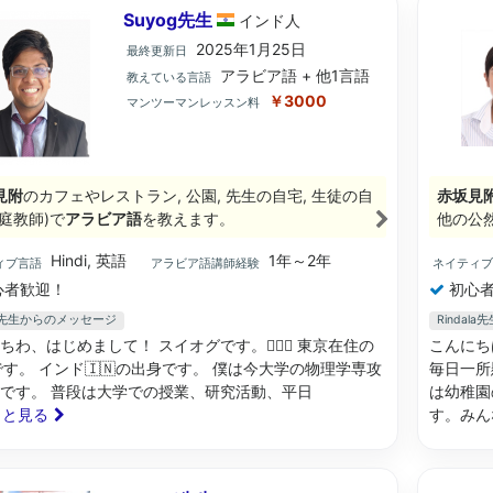
Suyog先生
インド
人
2025年1月25日
最終更新日
アラビア語 + 他1言語
教えている言語
￥3000
マンツーマンレッスン料
見附
のカフェやレストラン, 公園, 先生の自宅, 生徒の自
赤坂見
庭教師)で
アラビア語
を教えます。
他の公
Hindi, 英語
1年～2年
ィブ言語
アラビア語講師経験
ネイティ
心者歓迎！
初心者
og先生からのメッセージ
Rinda
ちわ、はじめまして！ スイオグです。🙋🏻‍♂️ 東京在住の
こんにち
です。 インド🇮🇳の出身です。 僕は今大学の物理学専攻
毎日一所
です。 普段は大学での授業、研究活動、平日
は幼稚園
もっと見る
す。みん