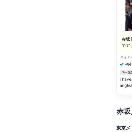
赤坂
で
ア
ネイテ
初
Noa
I have
englis
赤坂
東京メ