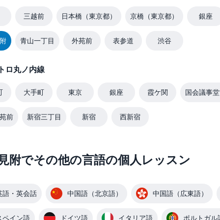
三越前
日本橋（東京都）
京橋（東京都）
銀座
附
青山一丁目
外苑前
表参道
渋谷
トロ丸ノ内線
町
大手町
東京
銀座
霞ケ関
国会議事堂
苑前
新宿三丁目
新宿
西新宿
見附でその他の言語の個人レッスン
英語・英会話
中国語（北京語）
中国語（広東語）
スペイン語
ドイツ語
イタリア語
ポルトガル