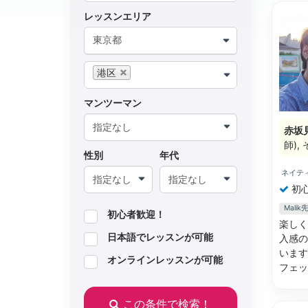
レッスンエリア
東京都
港区
マンツーマン
赤坂
師)
性別
年代
ネイテ
初
Mal
初心者歓迎！
楽しく
日本語でレッスンが可能
入感の
います
オンラインレッスンが可能
フェ
この条件で検索！