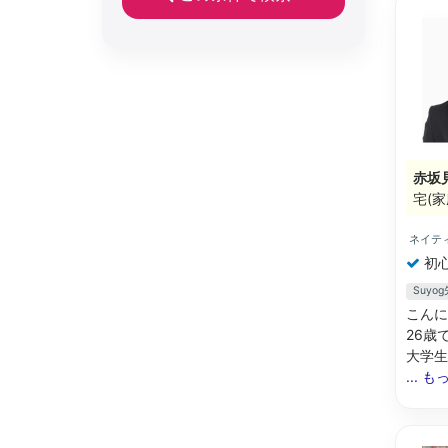
赤坂
宅(家
ネイテ
初
Suy
こんに
26歳
大学生
... 