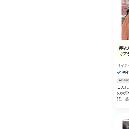
赤坂
で
ア
ネイテ
初
Ama
こんにちは皆さん！
の大学
語、英