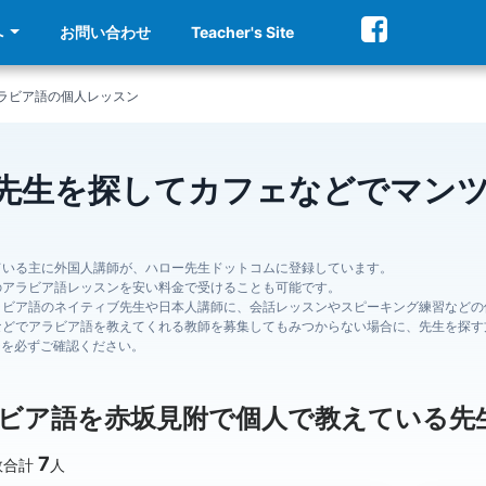
へ
お問い合わせ
Teacher's Site
ラビア語の個人レッスン
先生を探してカフェなどでマン
ている主に外国人講師が、ハロー先生ドットコムに登録しています。
のアラビア語レッスンを安い料金で受けることも可能です。
ラビア語のネイティブ先生や日本人講師に、会話レッスンやスピーキング練習などの
などでアラビア語を教えてくれる教師を募集してもみつからない場合に、先生を探す
ジを必ずご確認ください。
ビア語を赤坂見附で個人で教えている先
7
数合計
人