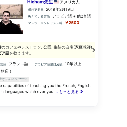
Hicham先生
アメリカ
人
2019年2月19日
最終更新日
アラビア語 + 他2言語
教えている言語
￥2500
マンツーマンレッスン料
附
のカフェやレストラン, 公園, 生徒の自宅(家庭教師)
ビア語
を教えます。
フランス語
10年以上
ブ言語
アラビア語講師経験
歓迎！
m先生からのメッセージ
e capabilities of teaching you the French, English
ic languages which ever you
... もっと見る