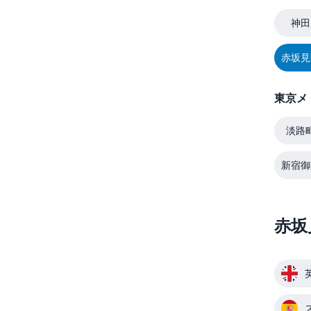
神田
赤坂見
東京メ
淡路
新宿御
赤坂