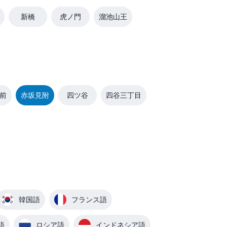
新橋
虎ノ門
溜池山王
前
赤坂見附
四ツ谷
四谷三丁目
韓国語
フランス語
語
ロシア語
インドネシア語