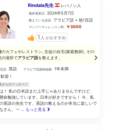
Rindala先生
レバノン
人
2024年5月7日
最終更新日
アラビア語 + 他1言語
教えている言語
￥3000
マンツーマンレッスン料
1
人
がおすすめ
附
のカフェやレストラン, 生徒の自宅(家庭教師), その
然の場所で
アラビア語
を教えます。
英語
1年未満
ブ言語
アラビア語講師経験
歓迎！
la先生からのメッセージ
は！ 私の日本語まだ上手じゃありませんですけど、
懸命勉強しています。日本が好きですから！ 今、私
の英語の先生です。英語の教えるのが本当に楽しいで
なさん、一
... もっと見る