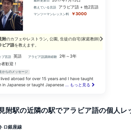
最終更新日
アラビア語 + 他2言語
教えている言語
￥3000
マンツーマンレッスン料
見附
のカフェやレストラン, 公園, 生徒の自宅(家庭教師)
ラビア語
を教えます。
英語
2年～3年
ィブ言語
アラビア語講師経験
心者歓迎！
先生からのメッセージ
 lived abroad for over 15 years and I have taught
h in Japanese or taught Japanese
... もっと見る
見附駅の近隣の駅でアラビア語の個人レ
トロ銀座線