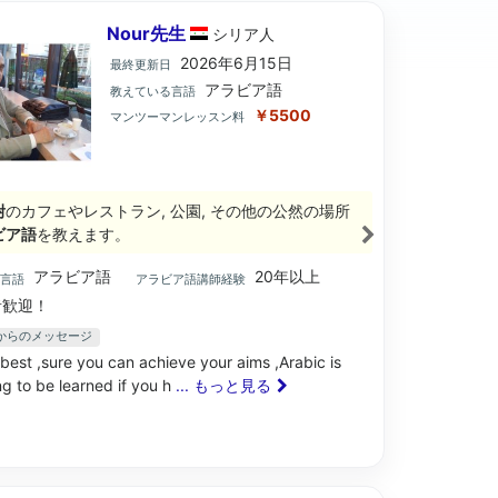
Nour先生
シリア
人
2026年6月15日
最終更新日
アラビア語
教えている言語
￥5500
マンツーマンレッスン料
附
のカフェやレストラン, 公園, その他の公然の場所
ビア語
を教えます。
アラビア語
20年以上
ブ言語
アラビア語講師経験
歓迎！
生からのメッセージ
 best ,sure you can achieve your aims ,Arabic is
ng to be learned if you h
... もっと見る