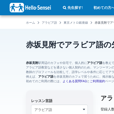
メ
イ
初めての方
先生探す!
ン
コ
ン
テ
ホーム
アラビア語
東京メトロ銀座線
赤坂見附でア
ン
ツ
に
移
動
赤坂見附でアラビア語の
赤坂見附
駅周辺のカフェや自宅で、個人的に
アラビア語
を教え
アラビア語教室などを通さない個人契約のため、マンツーマン
教師のプロフィールを比較して、語学レベルや条件に応じてア
例えば、
アラビア語
を赤坂見附のカフェで習うために、掲示板
初めてのご利用の際には、
よくある質問FAQ
と
ご利用規約
ペー
アラ
レッスン言語
登録人