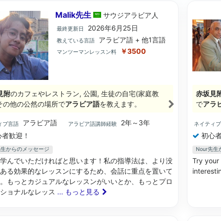
Malik先生
サウジアラビア
人
2026年6月25日
最終更新日
アラビア語 + 他1言語
教えている言語
￥3500
マンツーマンレッスン料
見附
のカフェやレストラン, 公園, 生徒の自宅(家庭教
赤坂見
, その他の公然の場所で
アラビア語
を教えます。
で
アラ
アラビア語
2年～3年
ィブ言語
アラビア語講師経験
ネイティ
心者歓迎！
初心者
ik先生からのメッセージ
Nour先
学んでいただければと思います！私の指導法は、より没
Try your
ある効果的なレッスンにするため、会話に重点を置いて
interesti
。もっとカジュアルなレッスンがいいとか、もっとプロ
ッショナルなレッス
... もっと見る