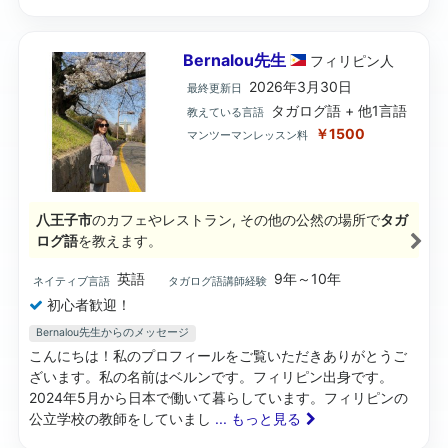
Bernalou先生
フィリピン
人
2026年3月30日
最終更新日
タガログ語 + 他1言語
教えている言語
￥1500
マンツーマンレッスン料
八王子市
のカフェやレストラン, その他の公然の場所で
タガ
ログ語
を教えます。
英語
9年～10年
ネイティブ言語
タガログ語講師経験
初心者歓迎！
Bernalou先生からのメッセージ
こんにちは！私のプロフィールをご覧いただきありがとうご
ざいます。私の名前はベルンです。フィリピン出身です。
2024年5月から日本で働いて暮らしています。フィリピンの
公立学校の教師をしていまし
... もっと見る