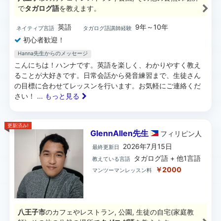
で
タガログ語
を教えます。
英語
9年～10年
ネイティブ言語
タガログ語講師経験
初心者歓迎！
Hanna先生からのメッセージ
こんにちは！ハンナです。英語を楽しく、わかりやすく教え
ることが大好きです。日常会話から発音練習まで、生徒さん
の目標に合わせてレッスンを行います。お気軽にご連絡くだ
さい！
... もっと見る
更新済み!
GlennAllen先生
フィリピン
人
2026年7月15日
最終更新日
タガログ語 + 他1言語
教えている言語
￥2000
マンツーマンレッスン料
八王子市
のカフェやレストラン, 公園, 生徒の自宅(家庭教