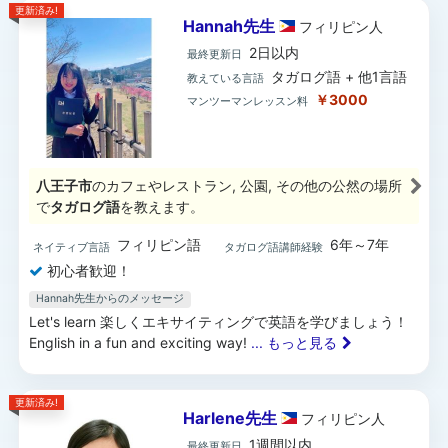
更新済み!
Hannah先生
フィリピン
人
2日以内
最終更新日
タガログ語 + 他1言語
教えている言語
￥3000
マンツーマンレッスン料
八王子市
のカフェやレストラン, 公園, その他の公然の場所
で
タガログ語
を教えます。
フィリピン語
6年～7年
ネイティブ言語
タガログ語講師経験
初心者歓迎！
Hannah先生からのメッセージ
Let's learn 楽しくエキサイティングで英語を学びましょう！
English in a fun and exciting way!
... もっと見る
更新済み!
Harlene先生
フィリピン
人
1週間以内
最終更新日