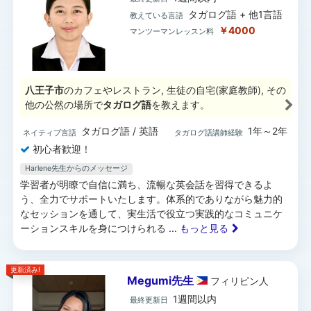
タガログ語 + 他1言語
教えている言語
￥4000
マンツーマンレッスン料
八王子市
のカフェやレストラン, 生徒の自宅(家庭教師), その
他の公然の場所で
タガログ語
を教えます。
タガログ語 / 英語
1年～2年
ネイティブ言語
タガログ語講師経験
初心者歓迎！
Harlene先生からのメッセージ
学習者が明瞭で自信に満ち、流暢な英会話を習得できるよ
う、全力でサポートいたします。体系的でありながら魅力的
なセッションを通して、実生活で役立つ実践的なコミュニケ
ーションスキルを身につけられる
... もっと見る
更新済み!
Megumi先生
フィリピン
人
1週間以内
最終更新日