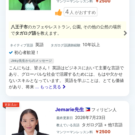
￥2500
マンツーマンレッスン料
4
人
がおすすめ
八王子市
のカフェやレストラン, 公園, その他の公然の場所
で
タガログ語
を教えます。
英語
10年以上
ネイティブ言語
タガログ語講師経験
初心者歓迎！
Jinky先生からのメッセージ
こんにちは、皆さん！ 英語はビジネスにおいて主要な言語で
あり、グローバルな社会で活躍するためには、もはや欠かせ
ないスキルとなっています。 英語を学ぶことは、とても価値
があり、将来
... もっと見る
更新済み!
Jemarie先生
フィリピン
人
2026年7月23日
最終更新日
タガログ語 + 他1言語
教えている言語
￥2500
マンツーマンレッスン料