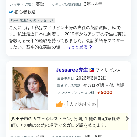
英語
3年～4年
ネイティブ言語
タガログ語講師経験
初心者歓迎！
Eljeric先生からのメッセージ
こんにちは！私はフィリピン出身の専任の英語教師、EJで
す。私は最近日本に到着し、2019年からアジアの学生に英語
を教える長年の経験を持ってきました。会話英語をマスター
したい、基本的な英語の強
... もっと見る
Jessaree先生
フィリピン
人
2026年6月22日
最終更新日
タガログ語 + 他1言語
教えている言語
￥5000
マンツーマンレッスン料
1
人
がおすすめ
八王子市
のカフェやレストラン, 公園, 生徒の自宅(家庭教
師), その他の公然の場所で
タガログ語
を教えます。
英語
7年～8年