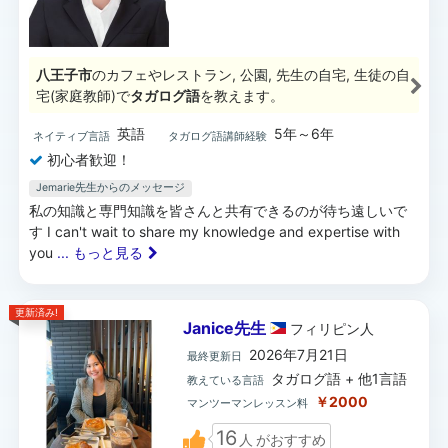
八王子市
のカフェやレストラン, 公園, 先生の自宅, 生徒の自
宅(家庭教師)で
タガログ語
を教えます。
英語
5年～6年
ネイティブ言語
タガログ語講師経験
初心者歓迎！
Jemarie先生からのメッセージ
私の知識と専門知識を皆さんと共有できるのが待ち遠しいで
す I can't wait to share my knowledge and expertise with
you
... もっと見る
更新済み!
Janice先生
フィリピン
人
2026年7月21日
最終更新日
タガログ語 + 他1言語
教えている言語
￥2000
マンツーマンレッスン料
16
人
がおすすめ