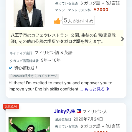
タガログ語 + 他1言語
教えている言語
￥2000
マンツーマンレッスン料
5
人
がおすすめ
八王子市
のカフェやレストラン, 公園, 生徒の自宅(家庭教
師), その他の公然の場所で
タガログ語
を教えます。
フィリピン語 & 英語
ネイティブ言語
9年～10年
タガログ語講師経験
初心者歓迎！
RizaMarie先生からのメッセージ
Hi there! I'm excited to meet you and empower you to
improve your English skills confident
... もっと見る
更新済み!
Jinky先生
フィリピン
人
2026年7月24日
最終更新日
タガログ語 + 他1言語
教えている言語