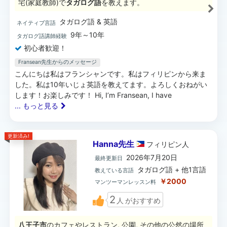
宅(家庭教師)で
タガログ語
を教えます。
タガログ語 & 英語
ネイティブ言語
9年～10年
タガログ語講師経験
初心者歓迎！
Fransean先生からのメッセージ
こんにちは私はフランシャンです。私はフィリピンから来ま
した。私は10年いじょ英語を教えてます。よろしくおねがい
します！お楽しみです！ Hi, I’m Fransean, I have
... もっと見る
更新済み!
Hanna先生
フィリピン
人
2026年7月20日
最終更新日
タガログ語 + 他1言語
教えている言語
￥2000
マンツーマンレッスン料
2
人
がおすすめ
八王子市
のカフェやレストラン, 公園, その他の公然の場所