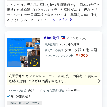
こんにちは。元ALTの経験を持つ英語講師です。日本の大学と
提携した英会話プログラムで指導した経験があり、現在はプ
ライベートの外国語学校で教えています。英語を自然に使え
るようになること、そして
... もっと見る
Abel先生
フィリピン
人
2026年5月18日
最終更新日
タガログ語 + 他1言語
教えている言語
￥4000
マンツーマンレッスン料
八王子市
のカフェやレストラン, 公園, 先生の自宅, 生徒の自
宅(家庭教師)で
タガログ語
を教えます。
英語
7年～8年
ネイティブ言語
タガログ語講師経験
初心者歓迎！
Abel先生からのメッセージ