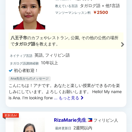
タガログ語 + 他1言語
教えている言語
￥2500
マンツーマンレッスン料
八王子市
のカフェやレストラン, 公園, その他の公然の場所
で
タガログ語
を教えます。
英語, フィリピン語
ネイティブ言語
10年以上
タガログ語講師経験
初心者歓迎！
Ana先生からのメッセージ
こんにちは！アナです。あなたと楽しい授業ができるのを楽
しみにしています。よろしくお願いします。 Hello! My name
is Ana. I'm looking forw
... もっと見る
更新済み!
RizaMarie先生
フィリピン
人
2週間以内
最終更新日