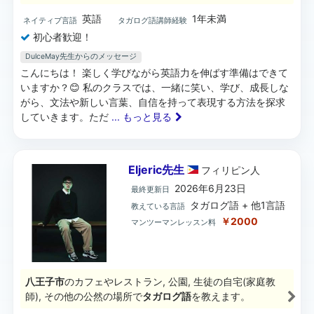
英語
1年未満
ネイティブ言語
タガログ語講師経験
初心者歓迎！
DulceMay先生からのメッセージ
こんにちは！ 楽しく学びながら英語力を伸ばす準備はできて
いますか？😊 私のクラスでは、一緒に笑い、学び、成長しな
がら、文法や新しい言葉、自信を持って表現する方法を探求
していきます。ただ
... もっと見る
Eljeric先生
フィリピン
人
2026年6月23日
最終更新日
タガログ語 + 他1言語
教えている言語
￥2000
マンツーマンレッスン料
八王子市
のカフェやレストラン, 公園, 生徒の自宅(家庭教
師), その他の公然の場所で
タガログ語
を教えます。