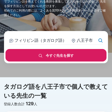
でフィリピン語を教えてくれる教師を募集してもみつからない場合に、先生
を探す方法としてお使いいただけます。
初めてのご利用の際には、
よくある質問FAQ
と
ご利用規約
ページを必ずご確
認ください。
フィリピン語（タガログ語）
八王子市
今すぐ先生を探す
タガログ語を八王子市で個人で教えて
いる先生の一覧
129
登録人数合計
人