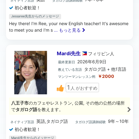
ネイティブ言語
タガログ語講師経験
初心者歓迎！
Jessaree先生からのメッセージ
Hey there! I'm Ree, your new English teacher! It's awesome
to meet you and I'm s
... もっと見る
Mardi先生
フィリピン
人
2026年6月9日
最終更新日
タガログ語 + 他1言語
教えている言語
￥2000
マンツーマンレッスン料
1
人
がおすすめ
八王子市
のカフェやレストラン, 公園, その他の公然の場所
で
タガログ語
を教えます。
英語,タガログ語
9年～10年
ネイティブ言語
タガログ語講師経験
初心者歓迎！
Mardi先生からのメッセージ