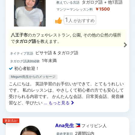
タガログ語 + 他1言語
教えている言語
￥1500
マンツーマンレッスン料
1
人
がおすすめ
八王子市
のカフェやレストラン, 公園, その他の公然の場所
で
タガログ語
を教えます。
ビサヤ語 & タガログ語
ネイティブ言語
1年未満
タガログ語講師経験
初心者歓迎！
Megumi先生からのメッセージ
こんにちは。 英語学習のお手伝いができて、とてもうれしい
です。 私のレッスンは、やさしくて初心者の方でも安心して
受けられる内容です。 かんたんな会話、日常英会話、発音練
習など、学びたい
... もっと見る
更新済み!
Ana先生
フィリピン
人
2週間以内
最終更新日