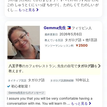
ごの しゅうとくに いっぽ ちかづく、たのしくて たのしい が
くし
... もっと見る
Gemma先生
フィリピン
人
2026年5月6日
最終更新日
タガログ語 + 他1言語
教えている言語
￥2500
マンツーマンレッスン料
八王子市
のカフェやレストラン, 先生の自宅で
タガログ語
を
教えます。
タガログ語
10年以上
ネイティブ言語
タガログ語講師経験
初心者歓迎！
Gemma先生からのメッセージ
I assure you that you will be very comfortable having a
conversation with me. You will learn th
... もっと見る