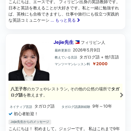
こんにちは、エースです。 フィリピン出身の英語教師です。
日本と英語を教えることが大好きです。私と一緒に勉強すれ
ば、英検にも合格できますし、仕事や旅行にも役立つ実践的
な英語コミュニケーシ
... もっと見る
Jejie先生
フィリピン
人
2026年5月9日
最終更新日
タガログ語 + 他1言語
教えている言語
￥2000
マンツーマンレッスン料
八王子市
のカフェやレストラン, その他の公然の場所で
タガ
ログ語
を教えます。
タガログ語
9年～10年
ネイティブ言語
タガログ語講師経験
初心者歓迎！
Jejie先生からのメッセージ
こんにちは！ 初めまして。ジェジーです。 私はこれまで9年