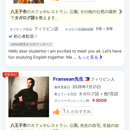
八王子市
のカフェやレストラン, 公園, その他の公然の場所
で
タガログ語
を教えます。
フィリピン語
5年～6年
ネイティブ言語
タガログ語講師経験
初心者歓迎！
Janice先生からのメッセージ
Hello dear students! I am excited to meet you all. Let’s have
fun studying English together. Ma
... もっと見る
更新済み!
Fransean先生
フィリピン
人
2026年7月21日
最終更新日
タガログ語 + 他1言語
教えている言語
￥3000
マンツーマンレッスン料
1
人
がおすすめ
八王子市
のカフェやレストラン, 公園, 先生の自宅, 生徒の自