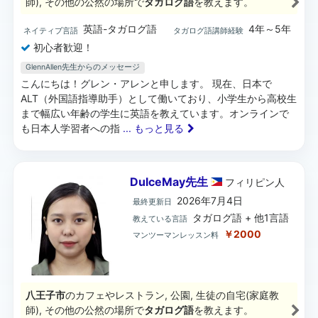
師), その他の公然の場所で
タガログ語
を教えます。
英語-タガログ語
4年～5年
ネイティブ言語
タガログ語講師経験
初心者歓迎！
GlennAllen先生からのメッセージ
こんにちは！グレン・アレンと申します。 現在、日本で
ALT（外国語指導助手）として働いており、小学生から高校生
まで幅広い年齢の学生に英語を教えています。オンラインで
も日本人学習者への指
... もっと見る
DulceMay先生
フィリピン
人
2026年7月4日
最終更新日
タガログ語 + 他1言語
教えている言語
￥2000
マンツーマンレッスン料
八王子市
のカフェやレストラン, 公園, 生徒の自宅(家庭教
師), その他の公然の場所で
タガログ語
を教えます。