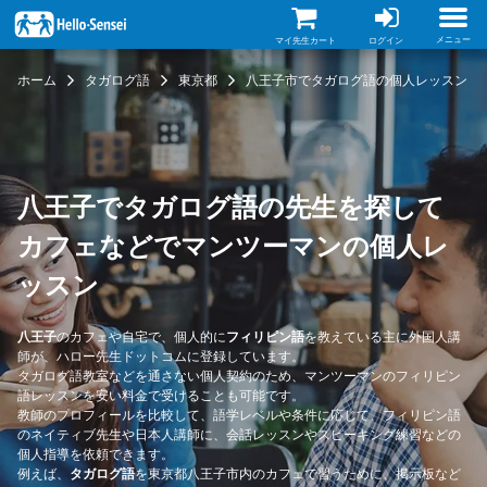
メ
イ
ン
メニュー
マイ先生カート
ログイン
コ
ン
ホーム
タガログ語
東京都
八王子市でタガログ語の個人レッスン
テ
ン
ツ
に
移
動
八王子でタガログ語の先生を探して
カフェなどでマンツーマンの個人レ
ッスン
八王子
のカフェや自宅で、個人的に
フィリピン語
を教えている主に外国人講
師が、ハロー先生ドットコムに登録しています。
タガログ語教室などを通さない個人契約のため、マンツーマンのフィリピン
語レッスンを安い料金で受けることも可能です。
教師のプロフィールを比較して、語学レベルや条件に応じて、フィリピン語
のネイティブ先生や日本人講師に、会話レッスンやスピーキング練習などの
個人指導を依頼できます。
例えば、
タガログ語
を東京都八王子市内のカフェで習うために、掲示板など