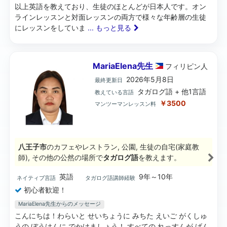
以上英語を教えており、生徒のほとんどが日本人です。オン
ラインレッスンと対面レッスンの両方で様々な年齢層の生徒
にレッスンをしていま
... もっと見る
MariaElena先生
フィリピン
人
2026年5月8日
最終更新日
タガログ語 + 他1言語
教えている言語
￥3500
マンツーマンレッスン料
八王子市
のカフェやレストラン, 公園, 生徒の自宅(家庭教
師), その他の公然の場所で
タガログ語
を教えます。
英語
9年～10年
ネイティブ言語
タガログ語講師経験
初心者歓迎！
MariaElena先生からのメッセージ
こんにちは！わらいと せいちょうに みちた えいご がくしゅ
うの ぼうけんに でかけましょう！ すべての れっすんが げん