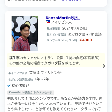
KenzoMartini先生
フィリピン
人
2024年7月24日
最終更新日
タガログ語 + 他1言語
教えている言語
￥4000
マンツーマンレッスン料
福生市
のカフェやレストラン, 公園, 生徒の自宅(家庭教師),
その他の公然の場所で
タガログ語
を教えます。
英語 & フィリピン語
ネイティブ言語
1年～2年
タガログ語講師経験
初心者歓迎！
KenzoMartini先生からのメッセージ
初めまして！ 私はケンゾウです。あなたが英語力を学び、向
上させる手助けをしたいと思っています。 英語で学びたいこ
とや集中したいことは何でも教えてください。クラスでお手