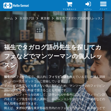
メ
イ
ン
メニュー
マイ先生カート
ログイン
コ
ン
ホーム
タガログ語
東京都
福生市でタガログ語の個人レッスン
テ
ン
ツ
に
移
動
福生でタガログ語の先生を探してカ
フェなどでマンツーマンの個人レッ
スン
福生
のカフェや自宅で、個人的に
フィリピン語
を教えている主に外国人講師
が、ハロー先生ドットコムに登録しています。
タガログ語教室などを通さない個人契約のため、マンツーマンのフィリピン
語レッスンを安い料金で受けることも可能です。
教師のプロフィールを比較して、語学レベルや条件に応じて、フィリピン語
のネイティブ先生や日本人講師に、会話レッスンやスピーキング練習などの
個人指導を依頼できます。
例えば、
タガログ語
を東京都福生市内のカフェで習うために、掲示板などで