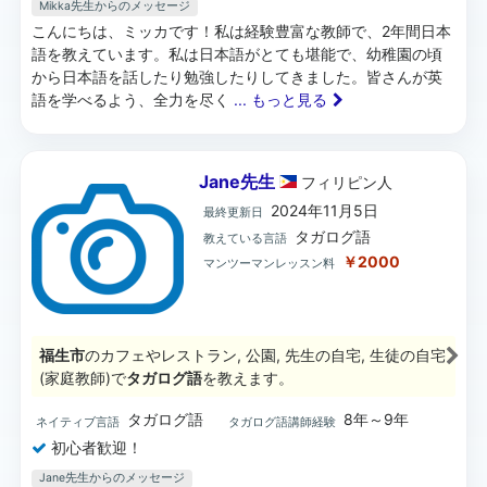
Mikka先生からのメッセージ
こんにちは、ミッカです！私は経験豊富な教師で、2年間日本
語を教えています。私は日本語がとても堪能で、幼稚園の頃
から日本語を話したり勉強したりしてきました。皆さんが英
語を学べるよう、全力を尽く
... もっと見る
Jane先生
フィリピン
人
2024年11月5日
最終更新日
タガログ語
教えている言語
￥2000
マンツーマンレッスン料
福生市
のカフェやレストラン, 公園, 先生の自宅, 生徒の自宅
(家庭教師)で
タガログ語
を教えます。
タガログ語
8年～9年
ネイティブ言語
タガログ語講師経験
初心者歓迎！
Jane先生からのメッセージ