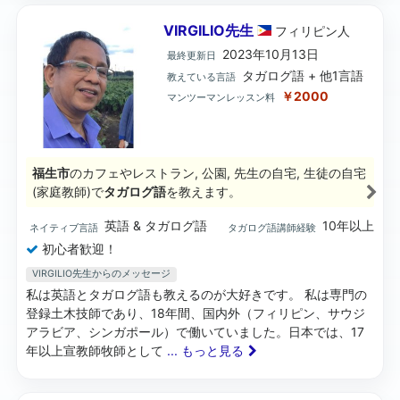
VIRGILIO先生
フィリピン
人
2023年10月13日
最終更新日
タガログ語 + 他1言語
教えている言語
￥2000
マンツーマンレッスン料
福生市
のカフェやレストラン, 公園, 先生の自宅, 生徒の自宅
(家庭教師)で
タガログ語
を教えます。
英語 & タガログ語
10年以上
ネイティブ言語
タガログ語講師経験
初心者歓迎！
VIRGILIO先生からのメッセージ
私は英語とタガログ語も教えるのが大好きです。 私は専門の
登録土木技師であり、18年間、国内外（フィリピン、サウジ
アラビア、シンガポール）で働いていました。日本では、17
年以上宣教師牧師として
... もっと見る