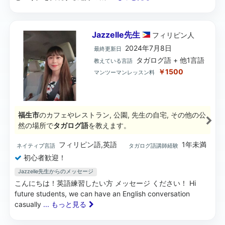
Jazzelle先生
フィリピン
人
2024年7月8日
最終更新日
タガログ語 + 他1言語
教えている言語
￥1500
マンツーマンレッスン料
福生市
のカフェやレストラン, 公園, 先生の自宅, その他の公
然の場所で
タガログ語
を教えます。
フィリピン語,英語
1年未満
ネイティブ言語
タガログ語講師経験
初心者歓迎！
Jazzelle先生からのメッセージ
こんにちは！英語練習したい方 メッセージ ください！ Hi
future students, we can have an English conversation
casually
... もっと見る