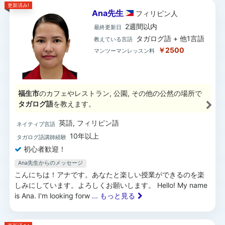
更新済み!
Ana先生
フィリピン
人
2週間以内
最終更新日
タガログ語 + 他1言語
教えている言語
￥2500
マンツーマンレッスン料
福生市
のカフェやレストラン, 公園, その他の公然の場所で
タガログ語
を教えます。
英語, フィリピン語
ネイティブ言語
10年以上
タガログ語講師経験
初心者歓迎！
Ana先生からのメッセージ
こんにちは！アナです。あなたと楽しい授業ができるのを楽
しみにしています。よろしくお願いします。 Hello! My name
is Ana. I'm looking forw
... もっと見る