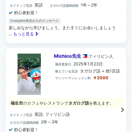
英語
1年～2年
ネイティブ言語
タガログ語講師経験
初心者歓迎！
CrassyAnn先生からのメッセージ
楽しみながら学びましょう。またすぐにお会いしましょう
... もっと見る
Michico先生
フィリピン
人
2025年1月23日
最終更新日
タガログ語 + 他1言語
教えている言語
￥2000
マンツーマンレッスン料
福生市
のカフェやレストランで
タガログ語
を教えます。
英語, フィリピン語
ネイティブ言語
2年～3年
タガログ語講師経験
初心者歓迎！