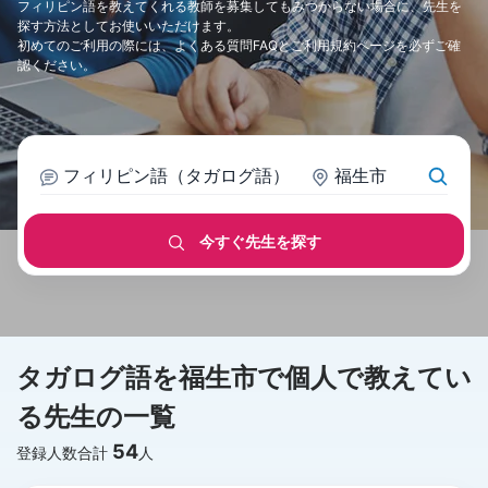
フィリピン語を教えてくれる教師を募集してもみつからない場合に、先生を
探す方法としてお使いいただけます。
初めてのご利用の際には、
よくある質問FAQ
と
ご利用規約
ページを必ずご確
認ください。
フィリピン語（タガログ語）
福生市
今すぐ先生を探す
タガログ語を福生市で個人で教えてい
る先生の一覧
54
登録人数合計
人