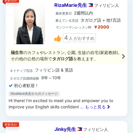
更新済み!
RizaMarie先生
フィリピン
人
2週間以内
最終更新日
タガログ語 + 他1言語
教えている言語
￥2000
マンツーマンレッスン料
4
人
がおすすめ
福生市
のカフェやレストラン, 公園, 生徒の自宅(家庭教師),
その他の公然の場所で
タガログ語
を教えます。
フィリピン語 & 英語
ネイティブ言語
9年～10年
タガログ語講師経験
初心者歓迎！
RizaMarie先生からのメッセージ
Hi there! I'm excited to meet you and empower you to
improve your English skills confident
... もっと見る
更新済み!
Jinky先生
フィリピン
人