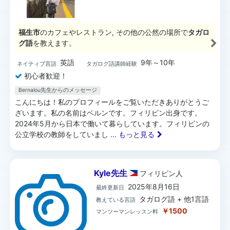
福生市
のカフェやレストラン, その他の公然の場所で
タガロ
グ語
を教えます。
英語
9年～10年
ネイティブ言語
タガログ語講師経験
初心者歓迎！
Bernalou先生からのメッセージ
こんにちは！私のプロフィールをご覧いただきありがとうご
ざいます。私の名前はベルンです。フィリピン出身です。
2024年5月から日本で働いて暮らしています。フィリピンの
公立学校の教師をしていまし
... もっと見る
Kyle先生
フィリピン
人
2025年8月16日
最終更新日
タガログ語 + 他1言語
教えている言語
￥1500
マンツーマンレッスン料