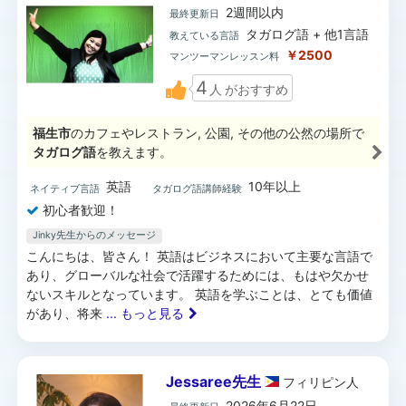
2週間以内
最終更新日
タガログ語 + 他1言語
教えている言語
￥2500
マンツーマンレッスン料
4
人
がおすすめ
福生市
のカフェやレストラン, 公園, その他の公然の場所で
タガログ語
を教えます。
英語
10年以上
ネイティブ言語
タガログ語講師経験
初心者歓迎！
Jinky先生からのメッセージ
こんにちは、皆さん！ 英語はビジネスにおいて主要な言語で
あり、グローバルな社会で活躍するためには、もはや欠かせ
ないスキルとなっています。 英語を学ぶことは、とても価値
があり、将来
... もっと見る
Jessaree先生
フィリピン
人
2026年6月22日