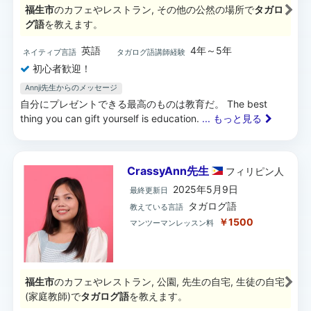
福生市
のカフェやレストラン, その他の公然の場所で
タガロ
グ語
を教えます。
英語
4年～5年
ネイティブ言語
タガログ語講師経験
初心者歓迎！
Annji先生からのメッセージ
自分にプレゼントできる最高のものは教育だ。 The best
thing you can gift yourself is education.
... もっと見る
CrassyAnn先生
フィリピン
人
2025年5月9日
最終更新日
タガログ語
教えている言語
￥1500
マンツーマンレッスン料
福生市
のカフェやレストラン, 公園, 先生の自宅, 生徒の自宅
(家庭教師)で
タガログ語
を教えます。