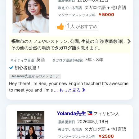
最終更新日
タガログ語 + 他1言語
教えている言語
￥5000
マンツーマンレッスン料
1
人
がおすすめ
福生市
のカフェやレストラン, 公園, 生徒の自宅(家庭教師),
その他の公然の場所で
タガログ語
を教えます。
英語
7年～8年
ネイティブ言語
タガログ語講師経験
初心者歓迎！
Jessaree先生からのメッセージ
Hey there! I'm Ree, your new English teacher! It's awesome
to meet you and I'm s
... もっと見る
Yolanda先生
フィリピン
人
2026年5月16日
最終更新日
タガログ語 + 他1言語
教えている言語
￥2500
マンツーマンレッスン料