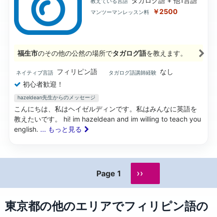
タガログ語 + 他1言語
教えている言語
￥2500
マンツーマンレッスン料
福生市
のその他の公然の場所で
タガログ語
を教えます。
フィリピン語
なし
ネイティブ言語
タガログ語講師経験
初心者歓迎！
hazeldean先生からのメッセージ
こんにちは、私はヘイゼルディンです。私はみんなに英語を
教えたいです。 hi! im hazeldean and im willing to teach you
english.
... もっと見る
››
Page 1
東京都の他のエリアでフィリピン語の