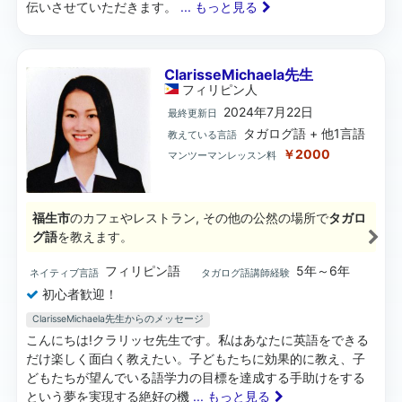
伝いさせていただきます。
... もっと見る
ClarisseMichaela先生
フィリピン
人
2024年7月22日
最終更新日
タガログ語 + 他1言語
教えている言語
￥2000
マンツーマンレッスン料
福生市
のカフェやレストラン, その他の公然の場所で
タガロ
グ語
を教えます。
フィリピン語
5年～6年
ネイティブ言語
タガログ語講師経験
初心者歓迎！
ClarisseMichaela先生からのメッセージ
こんにちは!クラリッセ先生です。私はあなたに英語をできる
だけ楽しく面白く教えたい。子どもたちに効果的に教え、子
どもたちが望んでいる語学力の目標を達成する手助けをする
という夢を実現する絶好の機
... もっと見る