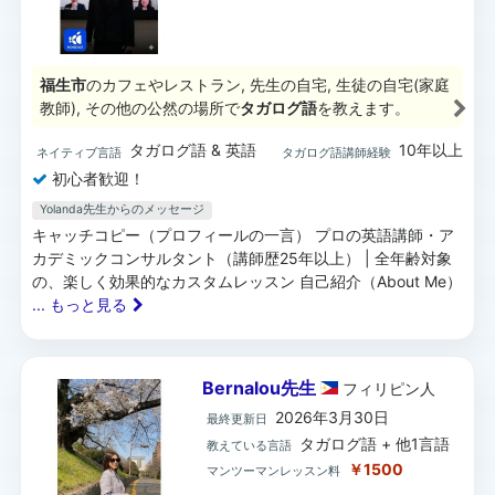
福生市
のカフェやレストラン, 先生の自宅, 生徒の自宅(家庭
教師), その他の公然の場所で
タガログ語
を教えます。
タガログ語 & 英語
10年以上
ネイティブ言語
タガログ語講師経験
初心者歓迎！
Yolanda先生からのメッセージ
キャッチコピー（プロフィールの一言） プロの英語講師・ア
カデミックコンサルタント（講師歴25年以上） | 全年齢対象
の、楽しく効果的なカスタムレッスン 自己紹介（About Me）
... もっと見る
Bernalou先生
フィリピン
人
2026年3月30日
最終更新日
タガログ語 + 他1言語
教えている言語
￥1500
マンツーマンレッスン料