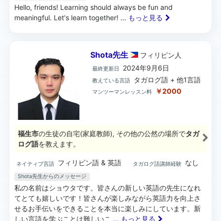
Hello, friends! Learning should always be fun and
meaningful. Let's learn together!
... もっと見る
Shota先生
フィリピン
人
2024年9月6日
最終更新日
タガログ語 + 他1言語
教えている言語
￥2000
マンツーマンレッスン料
福生市
の生徒の自宅(家庭教師), その他の公然の場所で
タガ
ログ語
を教えます。
フィリピン語 & 英語
なし
ネイティブ言語
タガログ語講師経験
Shota先生からのメッセージ
私の名前はショウタです。皆さんの新しい英語の先生になれ
てとても嬉しいです！皆さんが楽しみながら英語力を向上さ
せるお手伝いをできることを本当に楽しみにしています。新
しい言語を学ぶことは難しいこ
... もっと見る