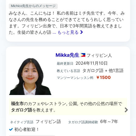
Michico先生からのメッセージ
みなさん、こんにちは！ 私の名前はミチ先生です。今年、み
なさんの先生を務めることができてとてもうれしく思ってい
ます。フィリピン出身で、日本で3年間英語を教えてきまし
た。生徒の皆さんが語
... もっと見る
Mikka先生
フィリピン
人
2024年11月10日
最終更新日
タガログ語 + 他1言語
教えている言語
￥1500
マンツーマンレッスン料
福生市
のカフェやレストラン, 公園, その他の公然の場所で
タガログ語
を教えます。
フィリピン語
6年～7年
ネイティブ言語
タガログ語講師経験
初心者歓迎！