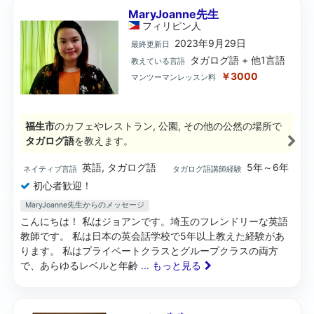
MaryJoanne先生
フィリピン
人
2023年9月29日
最終更新日
タガログ語 + 他1言語
教えている言語
￥3000
マンツーマンレッスン料
福生市
のカフェやレストラン, 公園, その他の公然の場所で
タガログ語
を教えます。
英語, タガログ語
5年～6年
ネイティブ言語
タガログ語講師経験
初心者歓迎！
MaryJoanne先生からのメッセージ
こんにちは！ 私はジョアンです。埼玉のフレンドリーな英語
教師です。 私は日本の英会話学校で5年以上教えた経験があ
ります。 私はプライベートクラスとグループクラスの両方
で、あらゆるレベルと年齢
... もっと見る