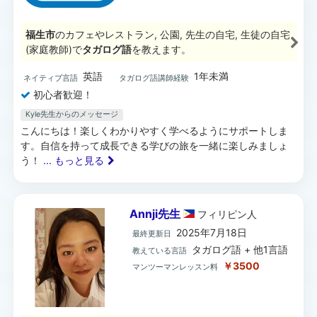
福生市
のカフェやレストラン, 公園, 先生の自宅, 生徒の自宅
(家庭教師)で
タガログ語
を教えます。
英語
1年未満
ネイティブ言語
タガログ語講師経験
初心者歓迎！
Kyle先生からのメッセージ
こんにちは！楽しくわかりやすく学べるようにサポートしま
す。自信を持って成長できる学びの旅を一緒に楽しみましょ
う！
... もっと見る
Annji先生
フィリピン
人
2025年7月18日
最終更新日
タガログ語 + 他1言語
教えている言語
￥3500
マンツーマンレッスン料