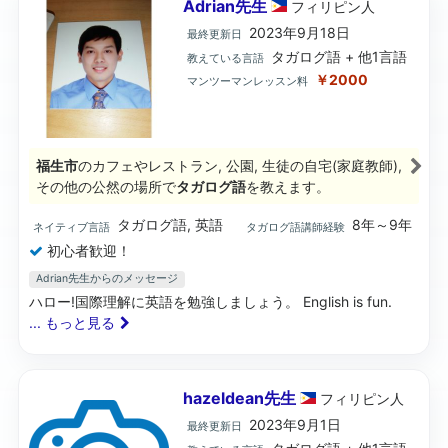
Adrian先生
フィリピン
人
2023年9月18日
最終更新日
タガログ語 + 他1言語
教えている言語
￥2000
マンツーマンレッスン料
福生市
のカフェやレストラン, 公園, 生徒の自宅(家庭教師),
その他の公然の場所で
タガログ語
を教えます。
タガログ語, 英語
8年～9年
ネイティブ言語
タガログ語講師経験
初心者歓迎！
Adrian先生からのメッセージ
ハロー!国際理解に英語を勉強しましょう。 English is fun.
... もっと見る
hazeldean先生
フィリピン
人
2023年9月1日
最終更新日