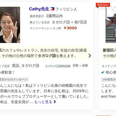
更新済み!
Cathy先生
フィリピン
人
2週間以内
最終更新日
タガログ語 + 他1言語
教えている言語
￥3000
マンツーマンレッスン料
区
のカフェやレストラン, 先生の自宅, 生徒の自宅(家庭
新宿区
), その他の公然の場所で
タガログ語
を教えます。
その他
英語, タガログ語
5年～6年
ィブ言語
タガログ語講師経験
ネイティ
心者歓迎！
初心者
hy先生からのメッセージ
Leo先生
んこんにちは！私はフィリピン出身の幼稚園の先生で
こんにち
育園の先生もしています。日本に住む前は、2009年に
します。 Hi 
ポールでウェブプロデューサーとして働いていました。
and frie
使命は、生徒全員が
... もっと見る