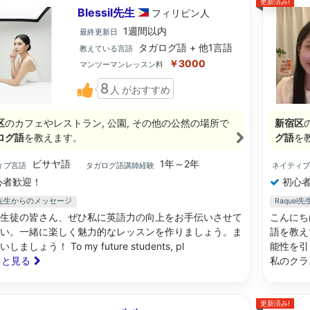
更新済み!
Blessil先生
フィリピン
人
1週間以内
最終更新日
タガログ語 + 他1言語
教えている言語
￥3000
マンツーマンレッスン料
8
人
がおすすめ
区
のカフェやレストラン, 公園, その他の公然の場所で
新宿区
ログ語
を教えます。
グ語
を
ビサヤ語
1年～2年
ィブ言語
タガログ語講師経験
ネイティ
心者歓迎！
初心者
sil先生からのメッセージ
Raque
生徒の皆さん、ぜひ私に英語力の向上をお手伝いさせて
こんにち
い。一緒に楽しく魅力的なレッスンを作りましょう。ま
語を教え
しましょう！ To my future students, pl
能性を引
もっと見る
私のクラ
更新済み!