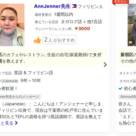
更新済み!
AnnJenner先生
フィリピン
人
1週間以内
最終更新日
タガログ語 + 他1言語
教えている言語
￥3000
マンツーマンレッスン料
2
人
がおすすめ
区
のカフェやレストラン, 生徒の自宅(家庭教師)で
タガ
新宿区
語
を教えます。
その他
英語 & フィリピン語
ィブ言語
ネイティ
9年～10年
グ語講師経験
タガログ
心者歓迎！
初心者
enner先生からのメッセージ
Edmun
（Japanese）： こんにちは！アンジェナーと申しま
皆さん、
フィリピン出身で、現在は千葉県の松戸市に住んでいま
会話で、
TESOLとTEFLの資格を持つ英語講師で、英語を教えて
「エド」
もっと見る
も熱心