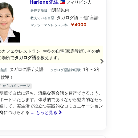
Harlene先生
フィリピン
人
1週間以内
最終更新日
タガログ語 + 他1言語
教えている言語
￥4000
マンツーマンレッスン料
のカフェやレストラン, 生徒の自宅(家庭教師), その他
の場所で
タガログ語
を教えます。
タガログ語 / 英語
1年～2年
ブ言語
タガログ語講師経験
歓迎！
ne先生からのメッセージ
明瞭で自信に満ち、流暢な英会話を習得できるよう、
ポートいたします。体系的でありながら魅力的なセッ
通して、実生活で役立つ実践的なコミュニケーション
身につけられる
... もっと見る