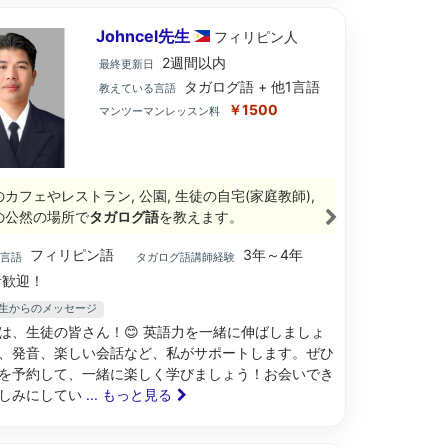
Johncel先生
フィリピン
人
2週間以内
最終更新日
タガログ語 + 他1言語
教えている言語
￥1500
マンツーマンレッスン料
のカフェやレストラン, 公園, 生徒の自宅(家庭教師),
の公然の場所で
タガログ語
を教えます。
フィリピン語
3年～4年
ブ言語
タガログ語講師経験
歓迎！
el先生からのメッセージ
は、生徒の皆さん！😊 英語力を一緒に伸ばしましょ
、発音、楽しい会話など、私がサポートします。ぜひ
を予約して、一緒に楽しく学びましょう！お会いでき
しみにしてい
... もっと見る