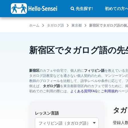
メ
イ
初めての方
先生探す!
ン
コ
ン
テ
ホーム
タガログ語
東京都
新宿区でタガログ語の個
ン
ツ
に
移
動
新宿区でタガログ語の先
新宿区
のカフェや自宅で、個人的に
フィリピン語
を教えている
タガログ語教室などを通さない個人契約のため、マンツーマン
教師のプロフィールを比較して、語学レベルや条件に応じて、
例えば、
タガログ語
を東京都新宿区内のカフェで習うために、
初めてのご利用の際には、
よくある質問FAQ
と
ご利用規約
ペー
タガ
レッスン言語
登録人