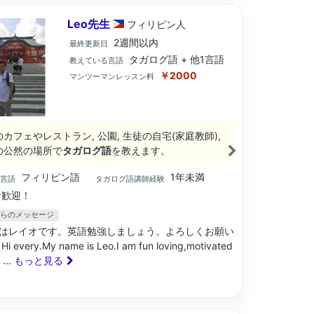
Leo先生
フィリピン
人
2週間以内
最終更新日
タガログ語 + 他1言語
教えている言語
￥2000
マンツーマンレッスン料
のカフェやレストラン, 公園, 生徒の自宅(家庭教師),
の公然の場所で
タガログ語
を教えます。
フィリピン語
1年未満
ブ言語
タガログ語講師経験
歓迎！
からのメッセージ
はレイオです。英語勉強しましょう。よろしくお願い
every.My name is Leo.I am fun loving,motivated
n
... もっと見る