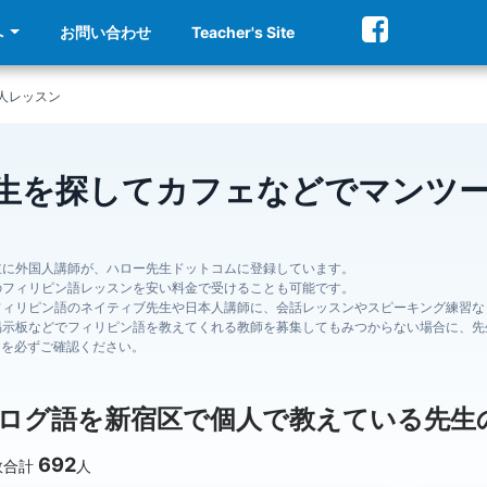
へ
お問い合わせ
Teacher's Site
人レッスン
生を探してカフェなどでマンツ
主に外国人講師が、ハロー先生ドットコムに登録しています。
のフィリピン語レッスンを安い料金で受けることも可能です。
フィリピン語のネイティブ先生や日本人講師に、会話レッスンやスピーキング練習な
掲示板などでフィリピン語を教えてくれる教師を募集してもみつからない場合に、先
ジを必ずご確認ください。
ログ語を新宿区で個人で教えている先生
692
数合計
人