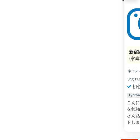
新宿
(家庭
ネイテ
タガロ
初
Lyn
こんに
を勉強
さん話
トし