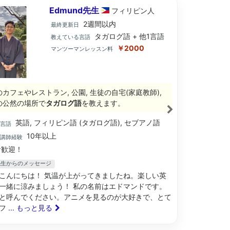
Edmund先生
フィリピン
人
2週間以内
最終更新日
タガログ語 + 他1言語
教えている言語
￥2000
マンツーマンレッスン料
のカフェやレストラン, 公園, 生徒の自宅(家庭教師),
の公然の場所で
タガログ語
を教えます。
英語, フィリピン語 (タガログ語), セブアノ語
ブ言語
10年以上
語講師経験
歓迎！
d先生からのメッセージ
こんにちは！ 気温が上がってきましたね。楽しい英
一緒に涼みましょう！ 私の名前はエドマンドです。
と呼んでください。アニメを見るのが大好きで、とて
でフ
... もっと見る