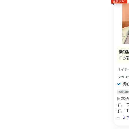
更新済み!
新宿
ログ
ネイテ
タガロ
初
AnnJ
日本語
す。 
す。 
... 