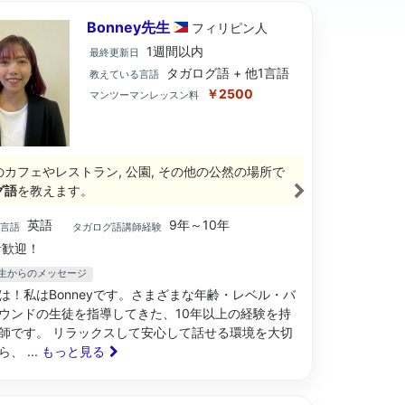
Bonney先生
フィリピン
人
1週間以内
最終更新日
タガログ語 + 他1言語
教えている言語
￥2500
マンツーマンレッスン料
のカフェやレストラン, 公園, その他の公然の場所で
グ語
を教えます。
英語
9年～10年
ブ言語
タガログ語講師経験
歓迎！
y先生からのメッセージ
は！私はBonneyです。さまざまな年齢・レベル・バ
ウンドの生徒を指導してきた、10年以上の経験を持
師です。 リラックスして安心して話せる環境を大切
がら、
... もっと見る