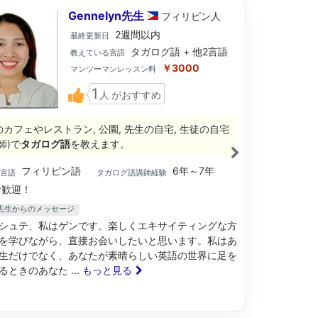
Gennelyn先生
フィリピン
人
2週間以内
最終更新日
タガログ語 + 他2言語
教えている言語
￥3000
マンツーマンレッスン料
1
人
がおすすめ
のカフェやレストラン, 公園, 先生の自宅, 生徒の自宅
師)で
タガログ語
を教えます。
フィリピン語
6年～7年
ブ言語
タガログ語講師経験
歓迎！
lyn先生からのメッセージ
シュテ、私はゲンです。楽しくエキサイティングな方
を学びながら、直接お会いしたいと思います。私はあ
生だけでなく、あなたが素晴らしい英語の世界に足を
るときのあなた
... もっと見る