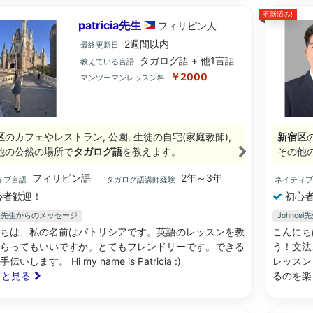
更新済み!
patricia先生
フィリピン
人
2週間以内
最終更新日
タガログ語 + 他1言語
教えている言語
￥2000
マンツーマンレッスン料
区
のカフェやレストラン, 公園, 生徒の自宅(家庭教師),
新宿区
他の公然の場所で
タガログ語
を教えます。
その他
フィリピン語
2年～3年
ィブ言語
タガログ語講師経験
ネイティ
心者歓迎！
初心者
icia先生からのメッセージ
Johnc
ちは、私の名前はパトリシアです。英語のレッスンを教
こんにち
らってもいいですか。とてもフレンドリーです。できる
う！文法
いします。 Hi my name is Patricia :)
レッスン
もっと見る
るのを楽