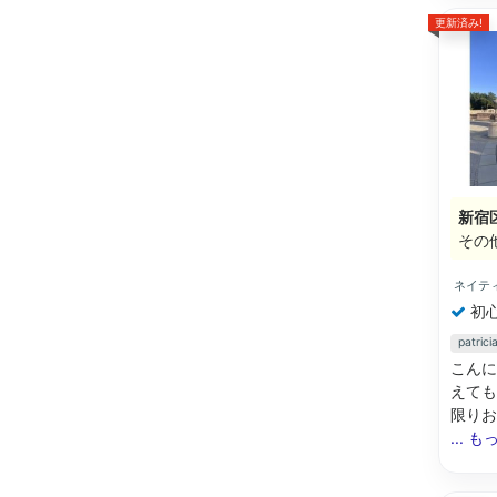
更新済み!
新宿
その
ネイテ
初
patr
こんに
えても
限りお手伝
... 