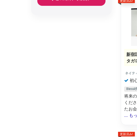
更新済み!
新宿
タガ
ネイテ
初
Bles
将来の
くださ
たお会い
... 
更新済み!