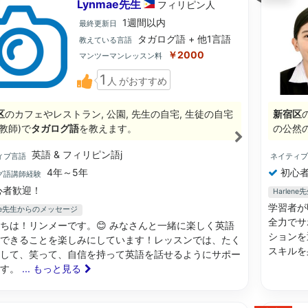
Lynmae先生
フィリピン
人
1週間以内
最終更新日
タガログ語 + 他1言語
教えている言語
￥2000
マンツーマンレッスン料
1
人
がおすすめ
区
のカフェやレストラン, 公園, 先生の自宅, 生徒の自宅
新宿区
教師)で
タガログ語
を教えます。
の公然
英語 & フィリピン語j
ィブ言語
ネイティ
4年～5年
初心者
グ語講師経験
心者歓迎！
Harle
学習者が
mae先生からのメッセージ
全力でサ
ちは！リンメーです。😊 みなさんと一緒に楽しく英語
ションを
できることを楽しみにしています！レッスンでは、たく
スキルを
して、笑って、自信を持って英語を話せるようにサポー
ます。
... もっと見る