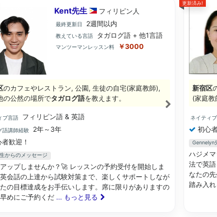
更新済み!
Kent先生
フィリピン
人
2週間以内
最終更新日
タガログ語 + 他1言語
教えている言語
￥3000
マンツーマンレッスン料
区
のカフェやレストラン, 公園, 生徒の自宅(家庭教師),
新宿区
他の公然の場所で
タガログ語
を教えます。
(家庭教
フィリピン語 & 英語
ィブ言語
ネイティ
2年～3年
初心者
グ語講師経験
心者歓迎！
Genne
ハジメマ
t先生からのメッセージ
法で英語
アップしませんか？🚀 レッスンの予約受付を開始しま
なたの先
英会話の上達から試験対策まで、楽しくサポートしなが
踏み入れ
たの目標達成をお手伝いします。席に限りがありますの
お早めにご予約くだ
... もっと見る