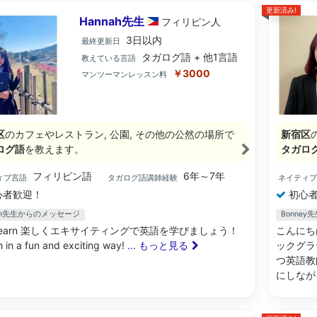
更新済み!
Hannah先生
フィリピン
人
3日以内
最終更新日
タガログ語 + 他1言語
教えている言語
￥3000
マンツーマンレッスン料
区
のカフェやレストラン, 公園, その他の公然の場所で
新宿区
ログ語
を教えます。
タガロ
フィリピン語
6年～7年
ィブ言語
タガログ語講師経験
ネイティ
心者歓迎！
初心者
nah先生からのメッセージ
Bonne
's learn 楽しくエキサイティングで英語を学びましょう！
こんにち
h in a fun and exciting way!
... もっと見る
ックグラ
つ英語教
にしな