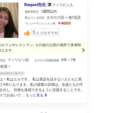
Raquel先生
フィリピン
人
1週間以内
最終更新日
タガログ語 + 他1言語
教えている言語
￥4000
マンツーマンレッスン料
5
人
がおすすめ
のカフェやレストラン, その他の公然の場所で
タガロ
教えます。
フィリピン語
6年～7年
ブ言語
タガログ語講師経験
歓迎！
l先生からのメッセージ
は！私はエルです。 私は英語を話さない人たちに英
て4年になります。私の授業の目標は、生徒たちの可
き出し、目標を達成できるように支援することです。
スでお会いで
... もっと見る