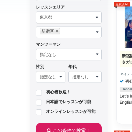
更新済み!
レッスンエリア
東京都
新宿区
マンツーマン
新宿
タガ
性別
年代
ネイテ
初
Han
初心者歓迎！
Let
日本語でレッスンが可能
Englis
オンラインレッスンが可能
この条件で検索！