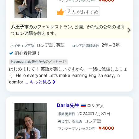
マンツーマンレッスン料
2
人
がおすすめ
八王子市
のカフェやレストラン, 公園, その他の公然の場所
で
ロシア語
を教えます。
ロシア語, 英語
2年～3年
ネイティブ言語
ロシア語講師経験
初心者歓迎！
Nesmachnaia先生からのメッセージ
はじめまして！ 英語が楽しいですから、一緒に勉強しましょ
う! Hello everyone! Let’s make learning English easy, in
comfor
... もっと見る
Daria先生
ロシア
人
2024年12月31日
最終更新日
ロシア語
教えている言語
￥4000
マンツーマンレッスン料