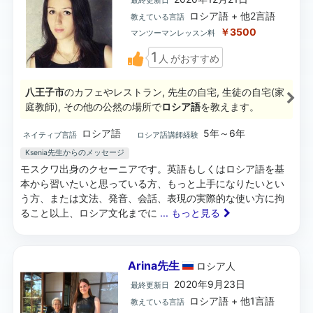
最終更新日
ロシア語 + 他2言語
教えている言語
￥3500
マンツーマンレッスン料
1
人
がおすすめ
八王子市
のカフェやレストラン, 先生の自宅, 生徒の自宅(家
庭教師), その他の公然の場所で
ロシア語
を教えます。
ロシア語
5年～6年
ネイティブ言語
ロシア語講師経験
Ksenia先生からのメッセージ
モスクワ出身のクセーニアです。英語もしくはロシア語を基
本から習いたいと思っている方、もっと上手になりたいとい
う方、または文法、発音、会話、表現の実際的な使い方に拘
ること以上、ロシア文化までに
... もっと見る
Arina先生
ロシア
人
2020年9月23日
最終更新日
ロシア語 + 他1言語
教えている言語