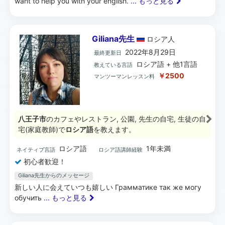
want to help you with your english.
... もっと見る
Giliana先生
ロシア
人
2022年8月29日
最終更新日
ロシア語 + 他1言語
教えている言語
￥2500
マンツーマンレッスン料
八王子市
のカフェやレストラン, 公園, 先生の自宅, 生徒の自
宅(家庭教師)で
ロシア語
を教えます。
ロシア語
1年未満
ネイティブ言語
ロシア語講師経験
初心者歓迎！
Giliana先生からのメッセージ
新しい人に会えていつも嬉しい Грамматике так же могу
обучить
... もっと見る