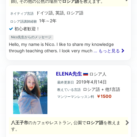
師), その他の公然の場所で
ロシア語
を教えます。
ドイツ語, 英語, ロシア語
ネイティブ言語
1年～2年
ロシア語講師経験
初心者歓迎！
Nico先生からのメッセージ
Hello, my name is Nico. I like to share my knowledge
through teaching others. I look very much
... もっと見る
ELENA先生
ロシア
人
2019年4月14日
最終更新日
ロシア語 + 他1言語
教えている言語
￥1500
マンツーマンレッスン料
八王子市
のカフェやレストラン, 公園で
ロシア語
を教えま
す。