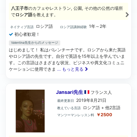
八王子市
のカフェやレストラン, 公園, その他の公然の場所
で
ロシア語
を教えます。
ロシア語
1年～2年
ネイティブ言語
ロシア語講師経験
初心者歓迎！
Valentina先生からのメッセージ
はじめまして！ 私はバレンチーナです。ロシアから来た英語
やロシア語の先生です。自分で英語を15年以上を学んでいま
す。この言語はさまざまな状況、ビジネスや異文化コミュニ
ケーションに使用できま
... もっと見る
Jansari先生
フランス
人
2019年8月21日
最終更新日
ロシア語 + 他2言語
教えている言語
￥2500
マンツーマンレッスン料