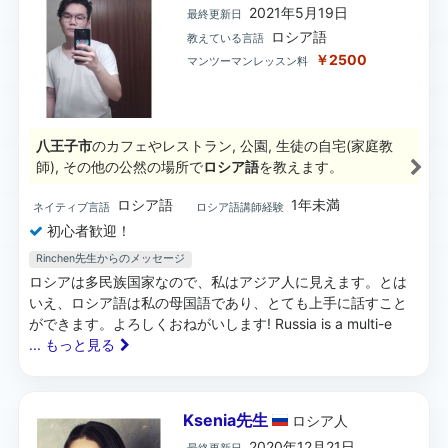
2021年5月19日
最終更新日
ロシア語
教えている言語
￥2500
マンツーマンレッスン料
八王子市
のカフェやレストラン, 公園, 生徒の自宅(家庭教
師), その他の公然の場所で
ロシア語
を教えます。
ロシア語
1年未満
ネイティブ言語
ロシア語講師経験
初心者歓迎！
Rinchen先生からのメッセージ
ロシアは多民族国家なので、私はアジア人に見えます。とは
いえ、ロシア語は私の母国語であり、とても上手に話すこと
ができます。よろしくおねがいします! Russia is a multi-e
... もっと見る
Ksenia先生
ロシア
人
2020年12月21日