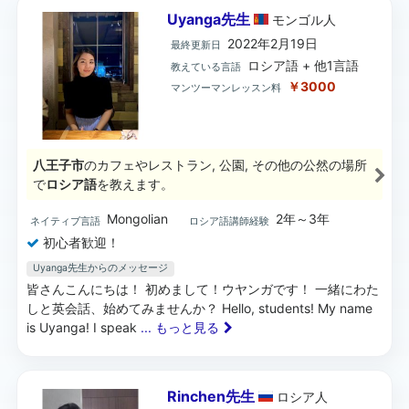
Uyanga先生
モンゴル
人
2022年2月19日
最終更新日
ロシア語 + 他1言語
教えている言語
￥3000
マンツーマンレッスン料
八王子市
のカフェやレストラン, 公園, その他の公然の場所
で
ロシア語
を教えます。
Mongolian
2年～3年
ネイティブ言語
ロシア語講師経験
初心者歓迎！
Uyanga先生からのメッセージ
皆さんこんにちは！ 初めまして！ウヤンガです！ 一緒にわた
しと英会話、始めてみませんか？ Hello, students! My name
is Uyanga! I speak
... もっと見る
Rinchen先生
ロシア
人