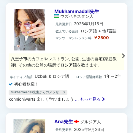
Mukhammadali先生
ウズベキスタン
人
2026年1月15日
最終更新日
ロシア語 + 他1言語
教えている言語
￥2500
マンツーマンレッスン料
八王子市
のカフェやレストラン, 公園, 生徒の自宅(家庭教
師), その他の公然の場所で
ロシア語
を教えます。
Uzbek & ロシア語
1年～2年
ネイティブ言語
ロシア語講師経験
初心者歓迎！
Mukhammadali先生からのメッセージ
konnichiwarts 楽しく学びましょう
... もっと見る
Ana先生
グルジア
人
2025年9月26日
最終更新日