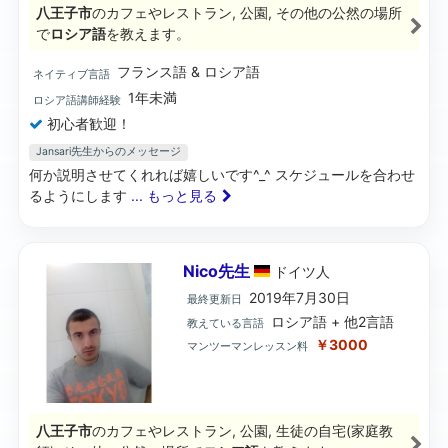
八王子市
のカフェやレストラン, 公園, その他の公然の場所
で
ロシア語
を教えます。
フランス語 & ロシア語
ネイティブ言語
1年未満
ロシア語講師経験
初心者歓迎！
Jansari先生からのメッセージ
何か説明させてくれれば嬉しいです^_^ スケジュールを合わせ
るようにします
... もっと見る
Nico先生
ドイツ
人
2019年7月30日
最終更新日
ロシア語 + 他2言語
教えている言語
￥3000
マンツーマンレッスン料
八王子市
のカフェやレストラン, 公園, 生徒の自宅(家庭教