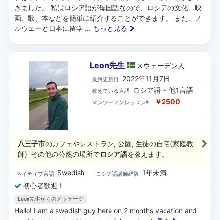
きました。 私はロシア語が母国語なので、ロシアの文化、映
画、歌、本などを簡単に紹介することができます。 また、ノ
ルウェーと日本に留学
... もっと見る
Leon先生
スウェーデン
人
2022年11月7日
最終更新日
ロシア語 + 他1言語
教えている言語
￥2500
マンツーマンレッスン料
八王子市
のカフェやレストラン, 公園, 生徒の自宅(家庭教
師), その他の公然の場所で
ロシア語
を教えます。
Swedish
1年未満
ネイティブ言語
ロシア語講師経験
初心者歓迎！
Leon先生からのメッセージ
Hello! I am a swedish guy here on 2 months vacation and