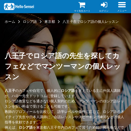
メ
イ
ン
メニュー
マイ先生カート
ログイン
コ
ン
ホーム
ロシア語
東京都
八王子市でロシア語の個人レッスン
テ
ン
ツ
に
移
動
八王子でロシア語の先生を探してカ
フェなどでマンツーマンの個人レッ
スン
八王子
のカフェや自宅で、個人的に
ロシア語
を教えている主に外国人講師
が、ハロー先生ドットコムに登録しています。
ロシア語教室などを通さない個人契約のため、マンツーマンのロシア語レッ
スンを安い料金で受けることも可能です。
教師のプロフィールを比較して、語学レベルや条件に応じて、ロシア語のネ
イティブ先生や日本人講師に、会話レッスンやスピーキング練習などの個人
指導を依頼できます。
例えば、
ロシア語
を東京都八王子市内のカフェで習うために、掲示板などで