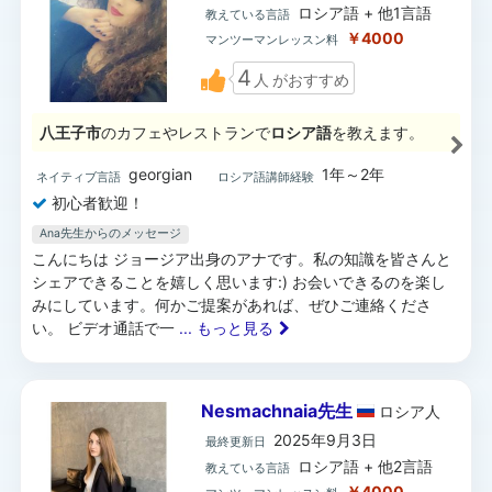
ロシア語 + 他1言語
教えている言語
￥4000
マンツーマンレッスン料
4
人
がおすすめ
八王子市
のカフェやレストランで
ロシア語
を教えます。
georgian
1年～2年
ネイティブ言語
ロシア語講師経験
初心者歓迎！
Ana先生からのメッセージ
こんにちは ジョージア出身のアナです。私の知識を皆さんと
シェアできることを嬉しく思います:) お会いできるのを楽し
みにしています。何かご提案があれば、ぜひご連絡くださ
い。 ビデオ通話で一
... もっと見る
Nesmachnaia先生
ロシア
人
2025年9月3日
最終更新日
ロシア語 + 他2言語
教えている言語
￥4000