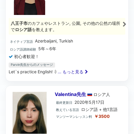
八王子市
のカフェやレストラン, 公園, その他の公然の場所
で
ロシア語
を教えます。
Azerbaijani, Turkish
ネイティブ言語
5年～6年
ロシア語講師経験
初心者歓迎！
Parvin先生からのメッセージ
Let`s practice English! :)
... もっと見る
Valentina先生
ロシア
人
2020年5月17日
最終更新日
ロシア語 + 他1言語
教えている言語
￥3500
マンツーマンレッスン料