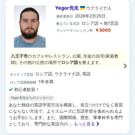
Yegor先生
ウクライナ
人
2026年2月25日
最終更新日
ロシア語 + 他1言語
教えている言語
￥3000
マンツーマンレッスン料
八王子市
のカフェやレストラン, 公園, 生徒の自宅(家庭教
師), その他の公然の場所で
ロシア語
を教えます。
ロシア語, ウクライナ語, 英語
ネイティブ言語
1年未満
ロシア語講師経験
初心者歓迎！
Yegor先生からのメッセージ
あなた独自の英語学習方法を構築し、役立つだけでなく退屈
にならない方法で、よりスムーズに言語学習を進められるよ
うお手伝いします。また、国際関係、歴史、軍事科学を専門
としており、専門的な英語力の
... もっと見る