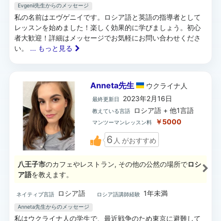
Evgenii先生からのメッセージ
私の名前はエヴゲニイです。ロシア語と英語の指導者として
レッスンを始めました！楽しく効果的に学びましょう。初心
者大歓迎！詳細はメッセージでお気軽にお問い合わせくださ
い。
... もっと見る
Anneta先生
ウクライナ
人
2023年2月16日
最終更新日
ロシア語 + 他1言語
教えている言語
￥5000
マンツーマンレッスン料
6
人
がおすすめ
八王子市
のカフェやレストラン, その他の公然の場所で
ロシ
ア語
を教えます。
ロシア語
1年未満
ネイティブ言語
ロシア語講師経験
Anneta先生からのメッセージ
私はウクライナ人の学生で、最近戦争のため東京に避難して