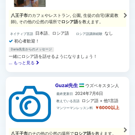
八王子市
のカフェやレストラン, 公園, 生徒の自宅(家庭教
師), その他の公然の場所で
ロシア語
を教えます。
日本語、ロシア語
なし
ネイティブ言語
ロシア語講師経験
初心者歓迎！
Daria先生からのメッセージ
一緒にロシア語を話せるようになりましょう！
... もっと見る
Guzal先生
ウズベキスタン
人
2024年7月6日
最終更新日
ロシア語 + 他1言語
教えている言語
￥6000以上
マンツーマンレッスン料
八王子市
のその他の公然の場所で
ロシア語
を教えます。