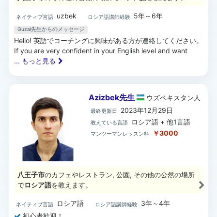
uzbek
5年～6年
ネイティブ言語
ロシア語講師経験
Guzal先生からのメッセージ
Hello! 英語でコーチングに興味がある方が連絡してください。
If you are very confident in your English level and want
... もっと見る
Azizbek先生
ウズベキスタン
人
2023年12月29日
最終更新日
ロシア語 + 他1言語
教えている言語
￥3000
マンツーマンレッスン料
八王子市
のカフェやレストラン, 公園, その他の公然の場所
で
ロシア語
を教えます。
ロシア語
3年～4年
ネイティブ言語
ロシア語講師経験
初心者歓迎！