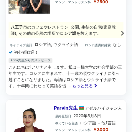
￥2500
マンツーマンレッスン料
八王子市
のカフェやレストラン, 公園, 生徒の自宅(家庭教
師), その他の公然の場所で
ロシア語
を教えます。
ロシア語, ウクライナ語
なし
ネイティブ言語
ロシア語講師経験
初心者歓迎！
Arina先生からのメッセージ
こんにちは?アリナと申します。私は一橋大学の社会学部の三
年生です。ロシアに生まれて、十一歳の頃ウクライナに引っ
越すことになリました。母語はロシア語とウクライナ語で
す。十年間にわたって英語を習
... もっと見る
Parvin先生
アゼルバイジャン
人
2020年6月8日
最終更新日
ロシア語 + 他1言語
教えている言語
￥3000
マンツーマンレッスン料