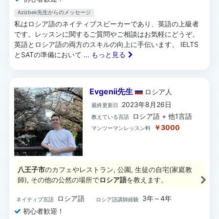
Azizbek先生からのメッセージ
私はロシア語のネイティブスピーカーであり、英語の上級者
です。レッスンに関するご質問やご相談はお気軽にどうぞ。
英語とロシア語の両方のスキルの向上に手伝います。 IELTS
とSATの準備において
... もっと見る
Evgenii先生
ロシア
人
2023年8月26日
最終更新日
ロシア語 + 他1言語
教えている言語
￥3000
マンツーマンレッスン料
八王子市
のカフェやレストラン, 公園, 生徒の自宅(家庭教
師), その他の公然の場所で
ロシア語
を教えます。
ロシア語
3年～4年
ネイティブ言語
ロシア語講師経験
初心者歓迎！