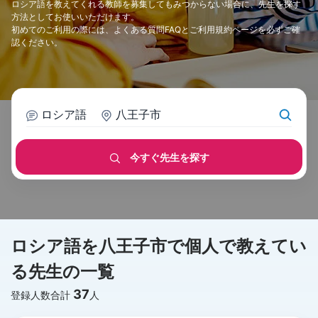
ロシア語を教えてくれる教師を募集してもみつからない場合に、先生を探す
方法としてお使いいただけます。
初めてのご利用の際には、
よくある質問FAQ
と
ご利用規約
ページを必ずご確
認ください。
ロシア語
八王子市
今すぐ先生を探す
ロシア語を八王子市で個人で教えてい
る先生の一覧
37
登録人数合計
人