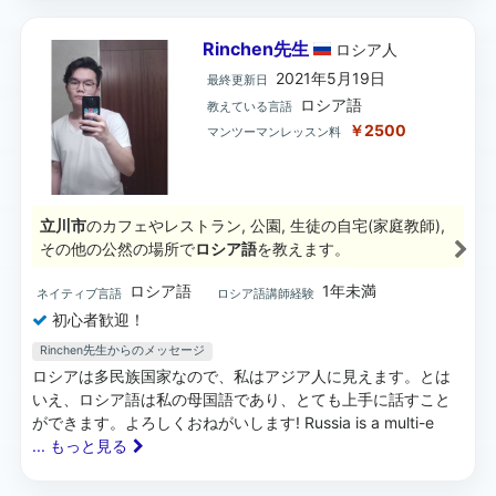
Rinchen先生
ロシア
人
2021年5月19日
最終更新日
ロシア語
教えている言語
￥2500
マンツーマンレッスン料
立川市
のカフェやレストラン, 公園, 生徒の自宅(家庭教師),
その他の公然の場所で
ロシア語
を教えます。
ロシア語
1年未満
ネイティブ言語
ロシア語講師経験
初心者歓迎！
Rinchen先生からのメッセージ
ロシアは多民族国家なので、私はアジア人に見えます。とは
いえ、ロシア語は私の母国語であり、とても上手に話すこと
ができます。よろしくおねがいします! Russia is a multi-e
... もっと見る