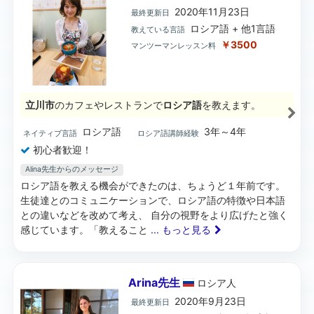
2020年11月23日
最終更新日
ロシア語 + 他1言語
教えている言語
￥3500
マンツーマンレッスン料
立川市
のカフェやレストランで
ロシア語
を教えます。
ロシア語
3年～4年
ネイティブ言語
ロシア語講師経験
初心者歓迎！
Alina先生からのメッセージ
ロシア語を教える機会ができたのは、ちょうど１年前です。
生徒達とのコミュニケーションで、ロシア語の特徴や日本語
との違いなどを改めて考え、 自分の視野をより広げたと強く
感じています。「教えること
... もっと見る
Arina先生
ロシア
人
2020年9月23日
最終更新日