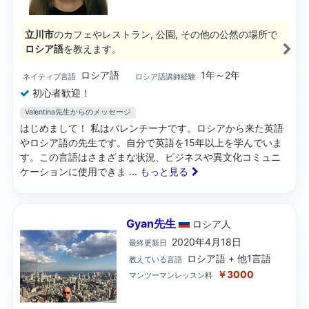
立川市
のカフェやレストラン, 公園, その他の公然の場所で
ロシア語
を教えます。
ロシア語
1年～2年
ネイティブ言語
ロシア語講師経験
初心者歓迎！
Valentina先生からのメッセージ
はじめまして！ 私はバレンチーナです。ロシアから来た英語
やロシア語の先生です。自分で英語を15年以上を学んでいま
す。この言語はさまざまな状況、ビジネスや異文化コミュニ
ケーションに使用できま
... もっと見る
Gyan先生
ロシア
人
2020年4月18日
最終更新日
ロシア語 + 他1言語
教えている言語
￥3000
マンツーマンレッスン料