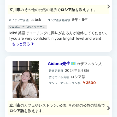
立川市
のその他の公然の場所で
ロシア語
を教えます。
uzbek
5年～6年
ネイティブ言語
ロシア語講師経験
Guzal先生からのメッセージ
Hello! 英語でコーチングに興味がある方が連絡してください。
If you are very confident in your English level and want
... もっと見る
Aidana先生
カザフスタン
人
2024年5月8日
最終更新日
ロシア語
教えている言語
￥3500
マンツーマンレッスン料
立川市
のカフェやレストラン, 公園, その他の公然の場所で
ロシア語
を教えます。