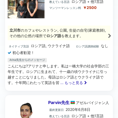
ロシア語 + 他1言語
教えている言語
￥2500
マンツーマンレッスン料
立川市
のカフェやレストラン, 公園, 生徒の自宅(家庭教師),
その他の公然の場所で
ロシア語
を教えます。
ロシア語, ウクライナ語
なし
ネイティブ言語
ロシア語講師経験
初心者歓迎！
Arina先生からのメッセージ
こんにちは?アリナと申します。私は一橋大学の社会学部の三
年生です。ロシアに生まれて、十一歳の頃ウクライナに引っ
越すことになリました。母語はロシア語とウクライナ語で
す。十年間にわたって英語を習
... もっと見る
Parvin先生
アゼルバイジャン
人
2020年6月8日
最終更新日
ロシア語 + 他1言語
教えている言語