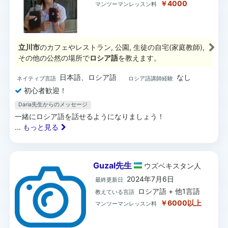
￥4000
マンツーマンレッスン料
立川市
のカフェやレストラン, 公園, 生徒の自宅(家庭教師),
その他の公然の場所で
ロシア語
を教えます。
日本語、ロシア語
なし
ネイティブ言語
ロシア語講師経験
初心者歓迎！
Daria先生からのメッセージ
一緒にロシア語を話せるようになりましょう！
... もっと見る
Guzal先生
ウズベキスタン
人
2024年7月6日
最終更新日
ロシア語 + 他1言語
教えている言語
￥6000以上
マンツーマンレッスン料