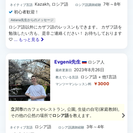
Kazakh, ロシア語
7年～8年
ネイティブ言語
ロシア語講師経験
初心者歓迎！
Aidana先生からのメッセージ
ロシア語以外にカザフ語のレッスンもできます。 カザフ語を
勉強したい方も、是非ご連絡ください！ お待ちしております
♡
... もっと見る
Evgenii先生
ロシア
人
2023年8月26日
最終更新日
ロシア語 + 他1言語
教えている言語
￥3000
マンツーマンレッスン料
立川市
のカフェやレストラン, 公園, 生徒の自宅(家庭教師),
その他の公然の場所で
ロシア語
を教えます。
ロシア語
3年～4年
ネイティブ言語
ロシア語講師経験