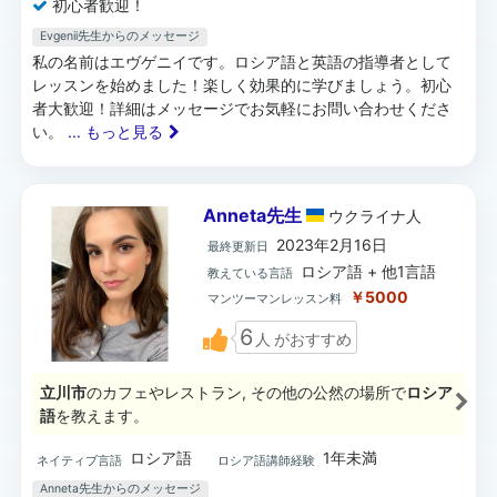
初心者歓迎！
Evgenii先生からのメッセージ
私の名前はエヴゲニイです。ロシア語と英語の指導者として
レッスンを始めました！楽しく効果的に学びましょう。初心
者大歓迎！詳細はメッセージでお気軽にお問い合わせくださ
い。
... もっと見る
Anneta先生
ウクライナ
人
2023年2月16日
最終更新日
ロシア語 + 他1言語
教えている言語
￥5000
マンツーマンレッスン料
6
人
がおすすめ
立川市
のカフェやレストラン, その他の公然の場所で
ロシア
語
を教えます。
ロシア語
1年未満
ネイティブ言語
ロシア語講師経験
Anneta先生からのメッセージ