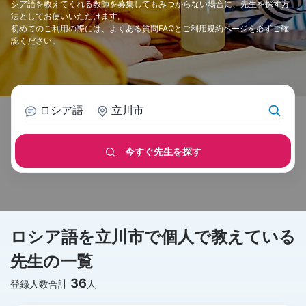
シア語を教えてくれる教師を募集してもみつからない場合に、先生を探す方
法としてお使いいただけます。
初めてのご利用の際には、
よくある質問FAQ
と
ご利用規約
ページを必ずご確
認ください。
ロシア語
立川市
今すぐ先生を探す
ロシア語を立川市で個人で教えている
先生の一覧
36
登録人数合計
人