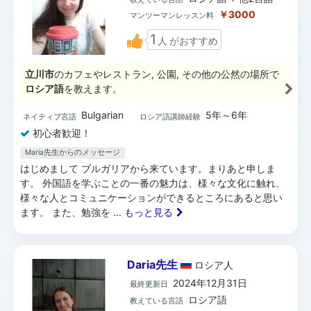
￥3000
マンツーマンレッスン料
1
人
がおすすめ
立川市
のカフェやレストラン, 公園, その他の公然の場所で
ロシア語
を教えます。
Bulgarian
5年～6年
ネイティブ言語
ロシア語講師経験
初心者歓迎！
Maria先生からのメッセージ
はじめまして ブルガリアから来ています。まりあと申しま
す。 外国語を学ぶことの一番の魅力は、様々な文化に触れ、
様々な人とコミュニケーションができるところにあると思い
ます。 また、勉強を
... もっと見る
Daria先生
ロシア
人
2024年12月31日
最終更新日
ロシア語
教えている言語