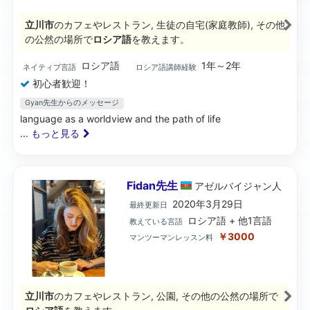
立川市
のカフェやレストラン, 生徒の自宅(家庭教師), その他
の公然の場所で
ロシア語
を教えます。
ロシア語
1年～2年
ネイティブ言語
ロシア語講師経験
初心者歓迎！
Gyan先生からのメッセージ
language as a worldview and the path of life
... もっと見る
Fidan先生
アゼルバイジャン
人
2020年3月29日
最終更新日
ロシア語 + 他1言語
教えている言語
￥3000
マンツーマンレッスン料
立川市
のカフェやレストラン, 公園, その他の公然の場所で