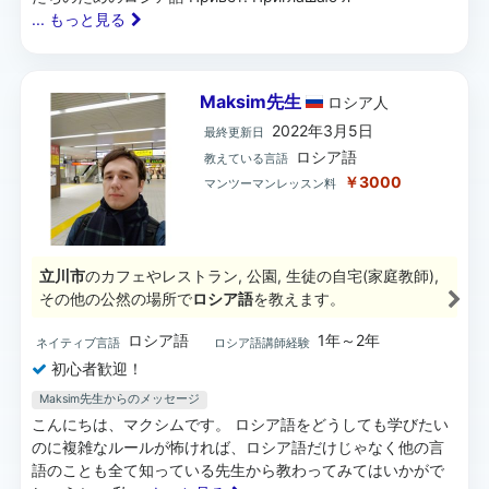
... もっと見る
Maksim先生
ロシア
人
2022年3月5日
最終更新日
ロシア語
教えている言語
￥3000
マンツーマンレッスン料
立川市
のカフェやレストラン, 公園, 生徒の自宅(家庭教師),
その他の公然の場所で
ロシア語
を教えます。
ロシア語
1年～2年
ネイティブ言語
ロシア語講師経験
初心者歓迎！
Maksim先生からのメッセージ
こんにちは、マクシムです。 ロシア語をどうしても学びたい
のに複雑なルールが怖ければ、ロシア語だけじゃなく他の言
語のことも全て知っている先生から教わってみてはいかがで