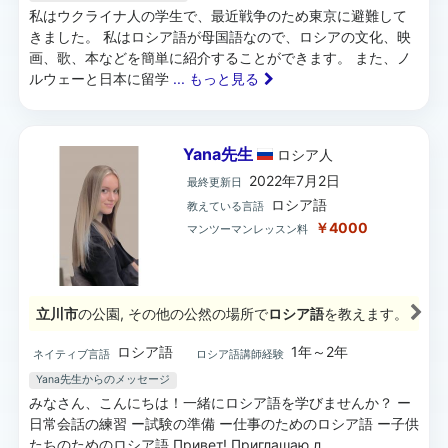
私はウクライナ人の学生で、最近戦争のため東京に避難して
きました。 私はロシア語が母国語なので、ロシアの文化、映
画、歌、本などを簡単に紹介することができます。 また、ノ
ルウェーと日本に留学
... もっと見る
Yana先生
ロシア
人
2022年7月2日
最終更新日
ロシア語
教えている言語
￥4000
マンツーマンレッスン料
立川市
の公園, その他の公然の場所で
ロシア語
を教えます。
ロシア語
1年～2年
ネイティブ言語
ロシア語講師経験
Yana先生からのメッセージ
みなさん、こんにちは！一緒にロシア語を学びませんか？ ー
日常会話の練習 ー試験の準備 ー仕事のためのロシア語 ー子供
たちのためのロシア語 Привет! Приглашаю л