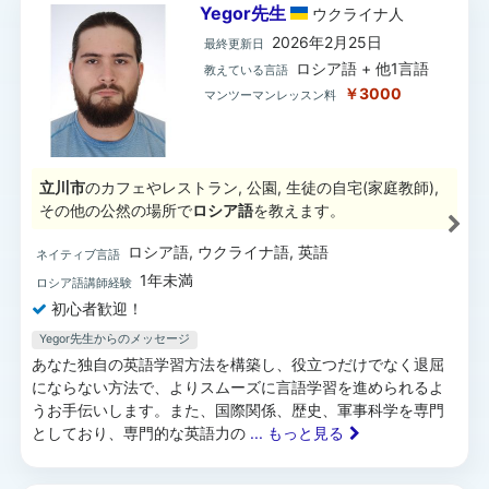
Yegor先生
ウクライナ
人
2026年2月25日
最終更新日
ロシア語 + 他1言語
教えている言語
￥3000
マンツーマンレッスン料
立川市
のカフェやレストラン, 公園, 生徒の自宅(家庭教師),
その他の公然の場所で
ロシア語
を教えます。
ロシア語, ウクライナ語, 英語
ネイティブ言語
1年未満
ロシア語講師経験
初心者歓迎！
Yegor先生からのメッセージ
あなた独自の英語学習方法を構築し、役立つだけでなく退屈
にならない方法で、よりスムーズに言語学習を進められるよ
うお手伝いします。また、国際関係、歴史、軍事科学を専門
としており、専門的な英語力の
... もっと見る