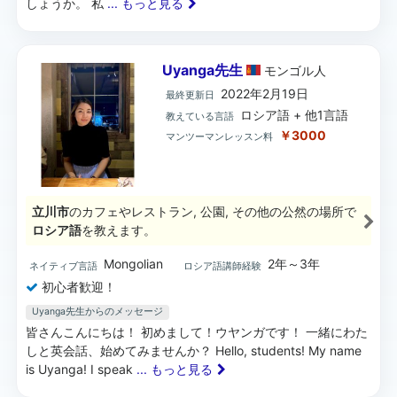
しょうか。 私
... もっと見る
Uyanga先生
モンゴル
人
2022年2月19日
最終更新日
ロシア語 + 他1言語
教えている言語
￥3000
マンツーマンレッスン料
立川市
のカフェやレストラン, 公園, その他の公然の場所で
ロシア語
を教えます。
Mongolian
2年～3年
ネイティブ言語
ロシア語講師経験
初心者歓迎！
Uyanga先生からのメッセージ
皆さんこんにちは！ 初めまして！ウヤンガです！ 一緒にわた
しと英会話、始めてみませんか？ Hello, students! My name
is Uyanga! I speak
... もっと見る