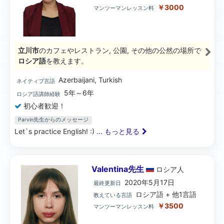
￥3000
マンツーマンレッスン料
立川市
のカフェやレストラン, 公園, その他の公然の場所で
ロシア語
を教えます。
Azerbaijani, Turkish
ネイティブ言語
5年～6年
ロシア語講師経験
初心者歓迎！
Parvin先生からのメッセージ
Let`s practice English! :)
... もっと見る
Valentina先生
ロシア
人
2020年5月17日
最終更新日
ロシア語 + 他1言語
教えている言語
￥3500
マンツーマンレッスン料