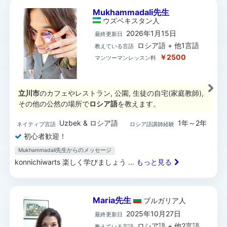
Mukhammadali先生
ウズベキスタン
人
2026年1月15日
最終更新日
ロシア語 + 他1言語
教えている言語
￥2500
マンツーマンレッスン料
立川市
のカフェやレストラン, 公園, 生徒の自宅(家庭教師),
その他の公然の場所で
ロシア語
を教えます。
Uzbek & ロシア語
1年～2年
ネイティブ言語
ロシア語講師経験
初心者歓迎！
Mukhammadali先生からのメッセージ
konnichiwarts 楽しく学びましょう
... もっと見る
Maria先生
ブルガリア
人
2025年10月27日
最終更新日
ロシア語 + 他2言語
教えている言語