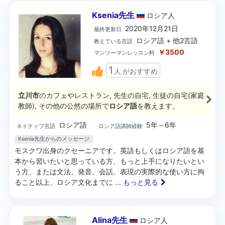
Ksenia先生
ロシア
人
2020年12月21日
最終更新日
ロシア語 + 他2言語
教えている言語
￥3500
マンツーマンレッスン料
1
人
がおすすめ
立川市
のカフェやレストラン, 先生の自宅, 生徒の自宅(家庭
教師), その他の公然の場所で
ロシア語
を教えます。
ロシア語
5年～6年
ネイティブ言語
ロシア語講師経験
Ksenia先生からのメッセージ
モスクワ出身のクセーニアです。英語もしくはロシア語を基
本から習いたいと思っている方、もっと上手になりたいとい
う方、または文法、発音、会話、表現の実際的な使い方に拘
ること以上、ロシア文化までに
... もっと見る
Alina先生
ロシア
人