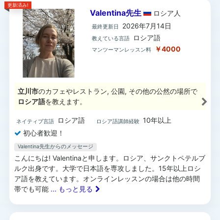
更新済み!
Valentina先生
ロシア
人
2026年7月14日
最終更新日
ロシア語
教えている言語
￥4000
マンツーマンレッスン料
立川市
のカフェやレストラン, 公園, その他の公然の場所で
ロシア語
を教えます。
ロシア語
10年以上
ネイティブ言語
ロシア語講師経験
初心者歓迎！
Valentina先生からのメッセージ
こんにちは! Valentinaと申します。ロシア、サンクトペテルブ
ルク出身です。大学で日本語を専攻しました。15年以上ロシ
ア語を教えています。オンラインレッスンの場合は他の時間
帯でも可能
... もっと見る