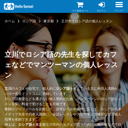
メ
イ
ン
メニュー
マイ先生カート
ログイン
コ
ン
ホーム
ロシア語
東京都
立川市でロシア語の個人レッスン
テ
ン
ツ
に
移
動
立川でロシア語の先生を探してカフ
ェなどでマンツーマンの個人レッス
ン
立川
のカフェや自宅で、個人的に
ロシア語
を教えている主に外国人講師が、
ハロー先生ドットコムに登録しています。
ロシア語教室などを通さない個人契約のため、マンツーマンのロシア語レッ
スンを安い料金で受けることも可能です。
教師のプロフィールを比較して、語学レベルや条件に応じて、ロシア語のネ
イティブ先生や日本人講師に、会話レッスンやスピーキング練習などの個人
指導を依頼できます。
例えば、
ロシア語
を東京都立川市内のカフェで習うために、掲示板などでロ