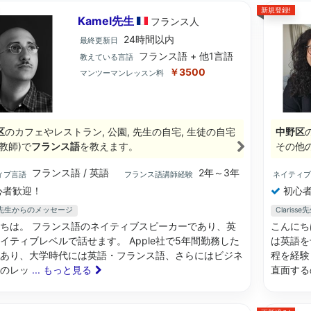
新規登録!
Kamel先生
フランス
人
24時間以内
最終更新日
フランス語 + 他1言語
教えている言語
￥3500
マンツーマンレッスン料
区
のカフェやレストラン, 公園, 先生の自宅, 生徒の自宅
中野区
教師)で
フランス語
を教えます。
その他
フランス語 / 英語
2年～3年
ィブ言語
フランス語講師経験
ネイティ
心者歓迎！
初心者
el先生からのメッセージ
Claris
ちは。 フランス語のネイティブスピーカーであり、英
こんにち
イティブレベルで話せます。 Apple社で5年間勤務した
は英語を
あり、大学時代には英語・フランス語、さらにはビジネ
程を経験
話のレッ
... もっと見る
直面する