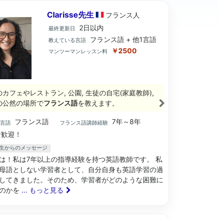
Clarisse先生
フランス
人
2日以内
最終更新日
フランス語 + 他1言語
教えている言語
￥2500
マンツーマンレッスン料
のカフェやレストラン, 公園, 生徒の自宅(家庭教師),
の公然の場所で
フランス語
を教えます。
フランス語
7年～8年
ブ言語
フランス語講師経験
歓迎！
se先生からのメッセージ
は！私は7年以上の指導経験を持つ英語教師です。 私
母語としない学習者として、自分自身も英語学習の過
してきました。そのため、学習者がどのような困難に
のかを
... もっと見る