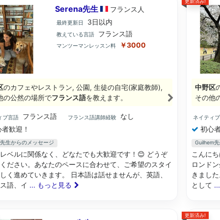
更新済み!
Serena先生
フランス
人
3日以内
最終更新日
フランス語
教えている言語
￥3000
マンツーマンレッスン料
区
のカフェやレストラン, 公園, 生徒の自宅(家庭教師),
中野区
他の公然の場所で
フランス語
を教えます。
その他
フランス語
なし
ィブ言語
フランス語講師経験
ネイティ
心者歓迎！
初心者
ena先生からのメッセージ
Guilh
レベルに関係なく、どなたでも大歓迎です！😊 どうぞ
こんにち
ください。あなたのペースに合わせて、ご希望のスタイ
ロンドン
しく進めていきます。 日本語は話せませんが、英語、
きました
ンス語、イ
... もっと見る
として
.
更新済み!