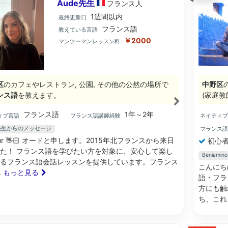
Aude先生
フランス
人
1週間以内
最終更新日
フランス語
教えている言語
￥2000
マンツーマンレッスン料
区
のカフェやレストラン, 公園, その他の公然の場所で
中野区
ンス語
を教えます。
(家庭教
フランス語
1年～2年
ィブ言語
フランス語講師経験
ネイティ
e先生からのメッセージ
フランス
jour 👋🏻 オードと申します。2015年北フランスから来日
初心者
た！ フランス語を学びたい方を対象に、安心して楽し
Beniam
るフランス語会話レッスンを提供しています。フランス
こんにち
.. もっと見る
語・フラ
方にも触
ち、これ