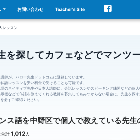
へ
お問い合わせ
Teacher's Site
人レッスン
生を探してカフェなどでマンツ
人講師が、ハロー先生ドットコムに登録しています。
の仏語レッスンを安い料金で受けることも可能です。
仏語のネイティブ先生や日本人講師に、会話レッスンやスピーキング練習などの個人
掲示板などで仏語を教えてくれる教師を募集してもみつからない場合に、先生を探す
ジを必ずご確認ください。
ンス語を中野区で個人で教えている先生
1,012
数合計
人