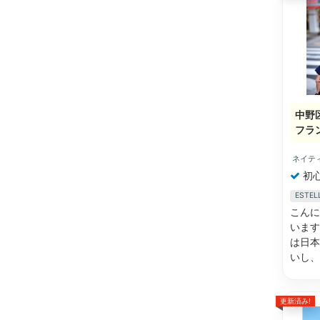
中野
フラ
ネイテ
初
EST
こんに
います
は日本
いし
更新済み!