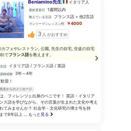
Beniamino先生
イタリア
人
1週間以内
最終更新日
フランス語 + 他2言語
教えている言語
￥4000
マンツーマンレッスン料
3
人
がおすすめ
のカフェやレストラン, 公園, 先生の自宅, 生徒の自宅
師)で
フランス語
を教えます。
イタリア語 / フランス語 / 英語
ブ言語
3年～4年
語講師経験
歓迎！
ino先生からのメッセージ
は、フィレンツェ出身のベニです！ 英語・イタリア
ンス語を学びながら、その言葉が生まれた文化や考え
れてみませんか？ 社会学・文化研究の博士号を持
まで8年以上
... もっと見る