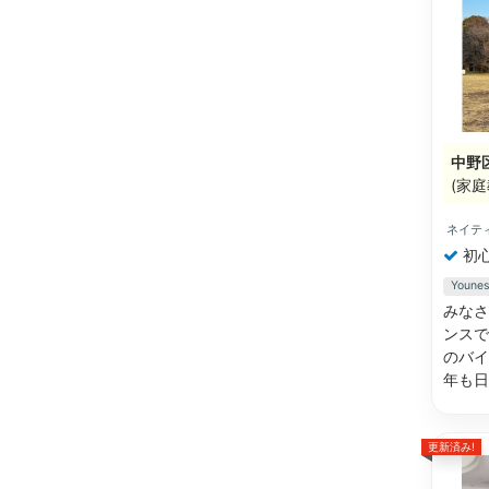
中野
(家庭
ネイテ
初
You
みなさ
ンスで
のバイ
年も
更新済み!