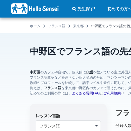
メ
イ
初めての方
先生探す!
ン
コ
ン
テ
ホーム
フランス語
東京都
中野区でフランス語の個
ン
ツ
に
移
動
中野区でフランス語の先
中野区
のカフェや自宅で、個人的に
仏語
を教えている主に外国
フランス語教室などを通さない個人契約のため、マンツーマン
教師のプロフィールを比較して、語学レベルや条件に応じて、
例えば、
フランス語
を東京都中野区内のカフェで習うために、
初めてのご利用の際には、
よくある質問FAQ
と
ご利用規約
ペー
フラ
レッスン言語
登録人