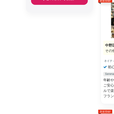
新規登録!
中野
その
ネイテ
初
Ser
年齢や
ご安心
ルで楽
フラ
新規登録!