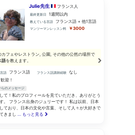
Julie先生
フランス
人
1週間以内
最終更新日
フランス語 + 他1言語
教えている言語
￥3000
マンツーマンレッスン料
のカフェやレストラン, 公園, その他の公然の場所で
ス語
を教えます。
フランス語
なし
ブ言語
フランス語講師経験
歓迎！
先生からのメッセージ
して！私のプロフィールを見ていただき、ありがとう
す。 フランス出身のジュリーです！ 私は以前、日本
しており、日本の文化や言葉、そして人々が大好きで
てきまし
... もっと見る