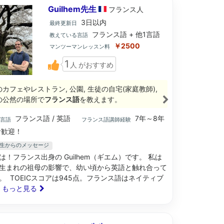
Guilhem先生
フランス
人
3日以内
最終更新日
フランス語 + 他1言語
教えている言語
￥2500
マンツーマンレッスン料
1
人
がおすすめ
のカフェやレストラン, 公園, 生徒の自宅(家庭教師),
の公然の場所で
フランス語
を教えます。
フランス語 / 英語
7年～8年
ブ言語
フランス語講師経験
歓迎！
em先生からのメッセージ
は！フランス出身の Guilhem（ギエム）です。 私は
生まれの祖母の影響で、幼い頃から英語と触れ合って
。 TOEICスコアは945点。フランス語はネイティブ
.. もっと見る