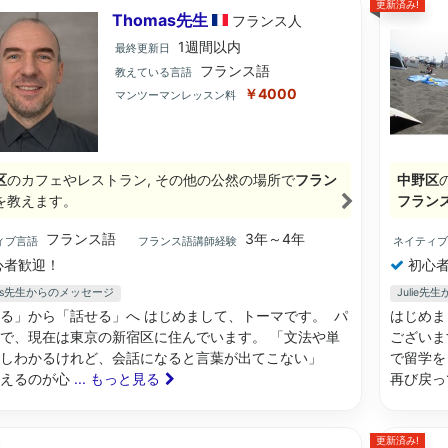
更新済み!
Thomas先生
フランス
人
1週間以内
最終更新日
フランス語
教えている言語
￥4000
マンツーマンレッスン料
区
のカフェやレストラン, その他の公然の場所で
フラン
中野区
を教えます。
フラン
フランス語
3年～4年
ィブ言語
フランス語講師経験
ネイティ
心者歓迎！
初心者
mas先生からのメッセージ
Julie
る」から「話せる」へ はじめまして、トーマです。 パ
はじめま
で、現在は東京の新宿区に住んでいます。 「文法や単
ございま
しわかるけれど、会話になると言葉が出てこない」
で留学を
違えるのが心
... もっと見る
再び戻っ
更新済み!