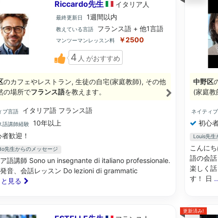
Riccardo先生
イタリア
人
1週間以内
最終更新日
フランス語 + 他1言語
教えている言語
￥2500
マンツーマンレッスン料
4
人
がおすすめ
区
のカフェやレストラン, 生徒の自宅(家庭教師), その他
中野区
然の場所で
フランス語
を教えます。
(家庭教
イタリア語 フランス語
ィブ言語
ネイティ
10年以上
初心者
ス語講師経験
心者歓迎！
Louis
こんにち
ardo先生からのメッセージ
語の会話
講師 Sono un insegnante di italiano professionale.
楽しく話
音、会話レッスン Do lezioni di grammatic
す！ 日
もっと見る
更新済み!