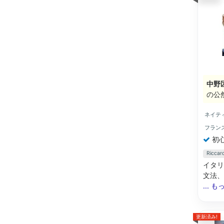
中野
の公
ネイテ
フラン
初
Ricc
イタリア語
文法、発
... 
更新済み!