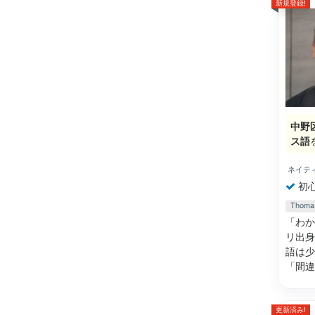
新規登録!
中野
ス語
ネイテ
初
Tho
「わか
リ出身
語は少
「間
更新済み!