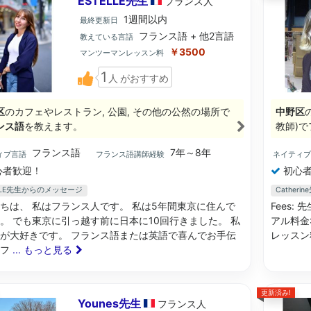
ESTELLE先生
フランス
人
1週間以内
最終更新日
フランス語 + 他2言語
教えている言語
￥3500
マンツーマンレッスン料
1
人
がおすすめ
区
のカフェやレストラン, 公園, その他の公然の場所で
中野区
ンス語
を教えます。
教師)で
フランス語
7年～8年
ィブ言語
フランス語講師経験
ネイティ
心者歓迎！
初心者
ELLE先生からのメッセージ
Cather
ちは、 私はフランス人です。 私は5年間東京に住んで
Fees:
。 でも東京に引っ越す前に日本に10回行きました。 私
アル料金:
が大好きです。 フランス語または英語で喜んでお手伝
レッスン料
、フ
... もっと見る
更新済み!
Younes先生
フランス
人