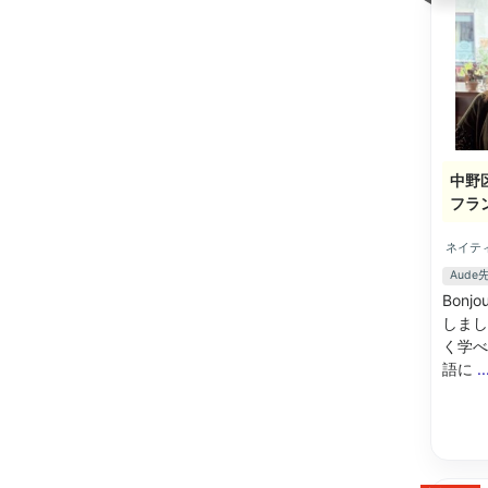
中野
フラ
ネイテ
Aud
Bon
しまし
く学べ
語に
.