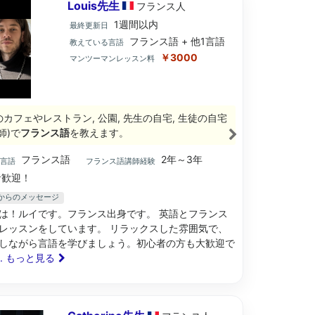
Louis先生
フランス
人
1週間以内
最終更新日
フランス語 + 他1言語
教えている言語
￥3000
マンツーマンレッスン料
のカフェやレストラン, 公園, 先生の自宅, 生徒の自宅
師)で
フランス語
を教えます。
フランス語
2年～3年
ブ言語
フランス語講師経験
歓迎！
先生からのメッセージ
は！ルイです。フランス出身です。 英語とフランス
レッスンをしています。 リラックスした雰囲気で、
しながら言語を学びましょう。初心者の方も大歓迎で
... もっと見る