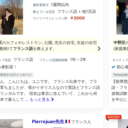
1週間以内
最終更新日
フランス語 + 他1言語
教えている言語
￥2000
マンツーマンレッスン料
区
のカフェやレストラン, 公園, 先生の自宅, 生徒の自宅
中野区
教師)で
フランス語
を教えます。
(家庭教
フランス語
1年～2年
ィブ言語
フランス語講師経験
ネイティ
心者歓迎！
初心者
nes先生からのメッセージ
Tomoy
ん、こんにちは。ユニです。 フランス出身です。フラ
【指導歴
育ちましたが、母がイギリス人なので英語とフランス語
語・フラ
リンガルです。 現在は東京に住んでいて、これから何
資格試験
日本で暮らして
... もっと見る
を中心に
新規登録!
Pierrejuan先生
フランス
人