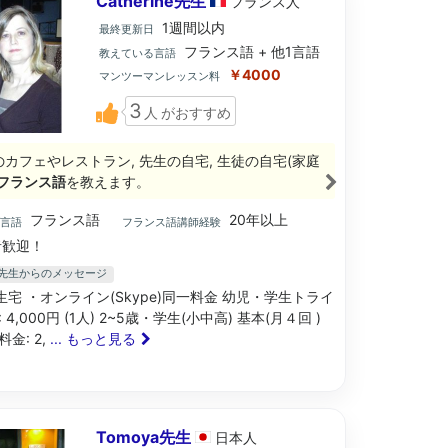
Catherine先生
フランス
人
1週間以内
最終更新日
フランス語 + 他1言語
教えている言語
￥4000
マンツーマンレッスン料
3
人
がおすすめ
のカフェやレストラン, 先生の自宅, 生徒の自宅(家庭
フランス語
を教えます。
フランス語
20年以上
ブ言語
フランス語講師経験
歓迎！
ine先生からのメッセージ
 先生宅 ・オンライン(Skype)同一料金 幼児・学生トライ
 4,000円 (1人) 2~5歳・学生(小中高) 基本(月４回 )
金: 2,
... もっと見る
Tomoya先生
日本
人