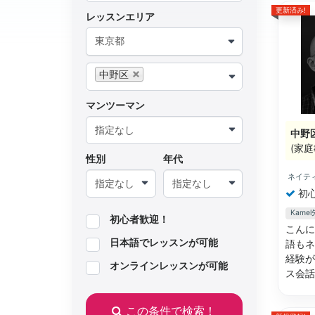
更新済み!
レッスンエリア
東京都
中野区
マンツーマン
中野
(家庭
性別
年代
ネイテ
初
Kam
初心者歓迎！
こんに
日本語でレッスンが可能
語もネ
経験が
オンラインレッスンが可能
ス会
この条件で検索！