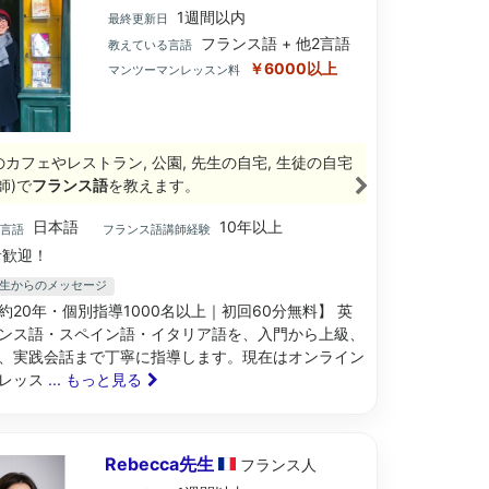
1週間以内
最終更新日
フランス語 + 他2言語
教えている言語
￥6000以上
マンツーマンレッスン料
のカフェやレストラン, 公園, 先生の自宅, 生徒の自宅
師)で
フランス語
を教えます。
日本語
10年以上
ブ言語
フランス語講師経験
歓迎！
a先生からのメッセージ
約20年・個別指導1000名以上｜初回60分無料】 英
ンス語・スペイン語・イタリア語を、入門から上級、
、実践会話まで丁寧に指導します。現在はオンライン
レッス
... もっと見る
Rebecca先生
フランス
人