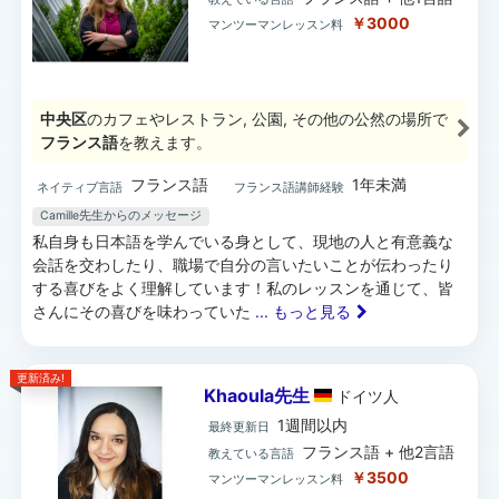
￥3000
マンツーマンレッスン料
中央区
のカフェやレストラン, 公園, その他の公然の場所で
フランス語
を教えます。
フランス語
1年未満
ネイティブ言語
フランス語講師経験
Camille先生からのメッセージ
私自身も日本語を学んでいる身として、現地の人と有意義な
会話を交わしたり、職場で自分の言いたいことが伝わったり
する喜びをよく理解しています！私のレッスンを通じて、皆
さんにその喜びを味わっていた
... もっと見る
更新済み!
Khaoula先生
ドイツ
人
1週間以内
最終更新日
フランス語 + 他2言語
教えている言語
￥3500
マンツーマンレッスン料