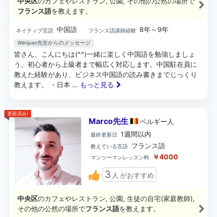
中央区
のカフェやレストラン, 公園, その他の公然の場所で
フランス語
を教えます。
中国語
8年～9年
ネイティブ言語
フランス語講師経験
Wenjuan先生からのメッセージ
皆さん、こんにちは(^^)一緒に楽しく中国語を勉強しましょ
う。初心者から上級者まで幅広く対応します。中国駐在員に
教えた経験があり、ビジネス中国語の読み書きまでじっくり
教えます。 ・日本
... もっと見る
更新済み!
Marco先生
ベルギー
人
1週間以内
最終更新日
フランス語
教えている言語
￥4000
マンツーマンレッスン料
3
人
がおすすめ
中央区
のカフェやレストラン, 公園, 生徒の自宅(家庭教師),
その他の公然の場所で
フランス語
を教えます。