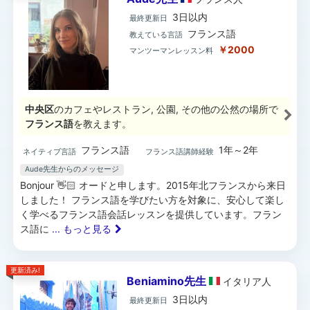
3日以内
最終更新日
フランス語
教えている言語
￥2000
マンツーマンレッスン料
中央区
のカフェやレストラン, 公園, その他の公然の場所で
フランス語
を教えます。
フランス語
1年～2年
ネイティブ言語
フランス語講師経験
Aude先生からのメッセージ
Bonjour 👋🏻 オードと申します。2015年北フランスから来日
しました！ フランス語を学びたい方を対象に、安心して楽し
く学べるフランス語会話レッスンを提供しています。フラン
ス語に
... もっと見る
更新済み!
Beniamino先生
イタリア
人
3日以内
最終更新日