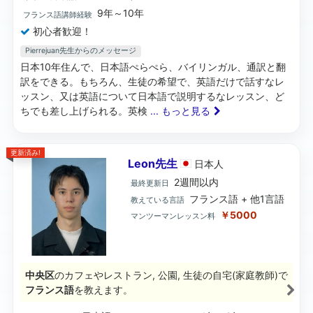
9年～10年
フランス語講師経験
初心者歓迎！
Pierrejuan先生からのメッセージ
日本10年住んで、日本語ぺらぺら、バイリンガル、通訳と翻
訳をできる。もちろん、生徒の希望で、英語だけで話すなレ
ッスン、又は英語について日本語で説明するなレッスン、ど
ちでも差し上げられる。英検
... もっと見る
更新済み!
Leon先生
日本
人
2週間以内
最終更新日
フランス語 + 他1言語
教えている言語
￥5000
マンツーマンレッスン料
中央区
のカフェやレストラン, 公園, 生徒の自宅(家庭教師)で
フランス語
を教えます。