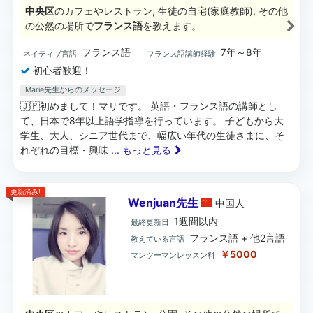
中央区
のカフェやレストラン, 生徒の自宅(家庭教師), その他
の公然の場所で
フランス語
を教えます。
フランス語
7年～8年
ネイティブ言語
フランス語講師経験
初心者歓迎！
Marie先生からのメッセージ
🇯🇵初めまして！マリです。 英語・フランス語の講師とし
て、日本で8年以上語学指導を行っています。 子どもから大
学生、大人、シニア世代まで、幅広い年代の生徒さまに、そ
れぞれの目標・興味
... もっと見る
更新済み!
Wenjuan先生
中国
人
1週間以内
最終更新日
フランス語 + 他2言語
教えている言語
￥5000
マンツーマンレッスン料