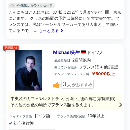
Camille先生からのメッセージ
こんにちはこんにちは、:D 私は2027年5月までの1年間、東京
にいます。 クラスの時間の予約は気軽にして大丈夫です。フ
ランスでは、私はソーシャルワーカーであり人事として働い
ているので、
... もっと見る
更新済み!
Michael先生
ドイツ
人
2週間以内
最終更新日
フランス語 + 他2言語
教えている言語
￥6000以上
マンツーマンレッスン料
3
人
がおすすめ
中央区
のカフェやレストラン, 公園, 生徒の自宅(家庭教師),
その他の公然の場所で
フランス語
を教えます。
ドイツ語
10年以上
ネイティブ言語
フランス語講師経験
初心者歓迎！