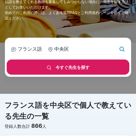
仏語を教えてくれる教師を募集してもみつからない場合に、先生を探す方法
としてお使いいただけます。
初めてのご利用の際には、
よくある質問FAQ
と
ご利用規約
ページを必ずご確
認ください。
フランス語
中央区
今すぐ先生を探す
フランス語を中央区で個人で教えてい
る先生の一覧
866
登録人数合計
人