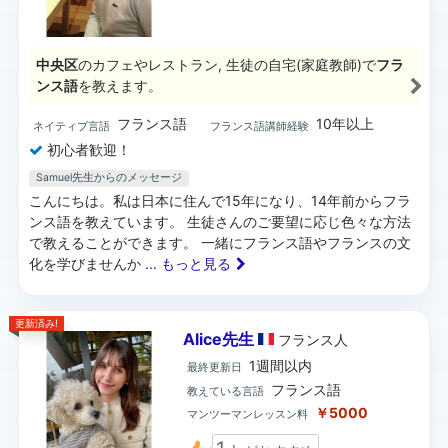
中央区
のカフェやレストラン, 生徒の自宅(家庭教師)で
フラ
ンス語
を教えます。
フランス語
10年以上
ネイティブ言語
フランス語講師経験
初心者歓迎！
Samuel先生からのメッセージ
こんにちは。私は日本に住んで15年になり、14年前からフラ
ンス語を教えています。 生徒さんのご要望に応じ色々な方法
で教えることができます。 一緒にフランス語やフランスの文
化を学びませんか
... もっと見る
更新済み!
Alice先生
フランス
人
1週間以内
最終更新日
フランス語
教えている言語
￥5000
マンツーマンレッスン料