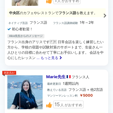
1
人
がおすすめ
中央区
のカフェやレストランで
フランス語
を教えます。
フランス語
1年～2年
ネイティブ言語
フランス語講師経験
初心者歓迎！
Alice先生からのメッセージ
フランス出身のアリスです🇫🇷 日常会話を楽しく練習したい
方から、学校の宿題や試験対策のサポートまで、生徒さん一
人ひとりの目標に合わせて丁寧にお手伝いします。 会話を中
心にしたレッスン
... もっと見る
更新済み!
Marie先生
フランス
人
1週間以内
最終更新日
フランス語 + 他2言語
教えている言語
￥5000
マンツーマンレッスン料
15
人
がおすすめ