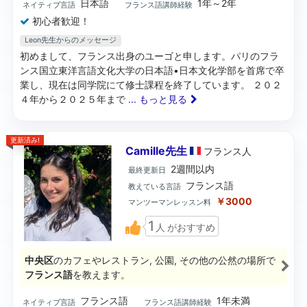
日本語
1年～2年
ネイティブ言語
フランス語講師経験
初心者歓迎！
Leon先生からのメッセージ
初めまして、フランス出身のユーゴと申します。パリのフラ
ンス国立東洋言語文化大学の日本語•日本文化学部を首席で卒
業し、現在は同学院にて修士課程を終了しています。 ２０２
４年から２０２５年まで
... もっと見る
更新済み!
Camille先生
フランス
人
2週間以内
最終更新日
フランス語
教えている言語
￥3000
マンツーマンレッスン料
1
人
がおすすめ
中央区
のカフェやレストラン, 公園, その他の公然の場所で
フランス語
を教えます。
フランス語
1年未満
ネイティブ言語
フランス語講師経験