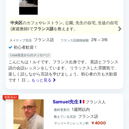
中央区
のカフェやレストラン, 公園, 先生の自宅, 生徒の自宅
(家庭教師)で
フランス語
を教えます。
フランス語
2年～3年
ネイティブ言語
フランス語講師経験
初心者歓迎！
Louis先生からのメッセージ
こんにちは！ルイです。フランス出身です。 英語とフランス
語の会話レッスンをしています。 リラックスした雰囲気で、
楽しく話しながら言語を学びましょう。初心者の方も大歓迎
です！ 日
... もっと見る
更新済み!
Samuel先生
フランス
人
1週間以内
最終更新日
フランス語
教えている言語
￥4000
マンツーマンレッスン料