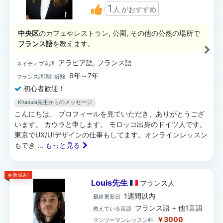
1
人
がおすすめ
中央区
のカフェやレストラン, 公園, その他の公然の場所で
フランス語
を教えます。
アラビア語, フランス語
ネイティブ言語
6年～7年
フランス語講師経験
初心者歓迎！
Khaoula先生からのメッセージ
こんにちは、 プロフィールを見ていただき、ありがとうござ
います。 カウラと申します。 モロッコ出身のドイツ人です。
東京でUX/UIデザインの仕事もしてます。オンラインレッスン
もでき
... もっと見る
更新済み!
Louis先生
フランス
人
1週間以内
最終更新日
フランス語 + 他1言語
教えている言語
￥3000
マンツーマンレッスン料