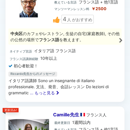
フランス語 + 他1言語
教えている言語
￥2500
マンツーマンレッスン料
4
人
がおすすめ
中央区
のカフェやレストラン, 生徒の自宅(家庭教師), その他
の公然の場所で
フランス語
を教えます。
イタリア語 フランス語
ネイティブ言語
10年以上
フランス語講師経験
初心者歓迎！
Riccardo先生からのメッセージ
イタリア語講師 Sono un insegnante di italiano
professionale. 文法、発音、会話レッスン Do lezioni di
grammatic
... もっと見る
更新済み!
Camille先生
フランス
人
1週間以内
最終更新日
フランス語 + 他1言語
教えている言語