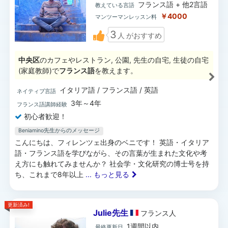
フランス語 + 他2言語
教えている言語
￥4000
マンツーマンレッスン料
3
人
がおすすめ
中央区
のカフェやレストラン, 公園, 先生の自宅, 生徒の自宅
(家庭教師)で
フランス語
を教えます。
イタリア語 / フランス語 / 英語
ネイティブ言語
3年～4年
フランス語講師経験
初心者歓迎！
Beniamino先生からのメッセージ
こんにちは、フィレンツェ出身のベニです！ 英語・イタリア
語・フランス語を学びながら、その言葉が生まれた文化や考
え方にも触れてみませんか？ 社会学・文化研究の博士号を持
ち、これまで8年以上
... もっと見る
更新済み!
Julie先生
フランス
人
1週間以内
最終更新日