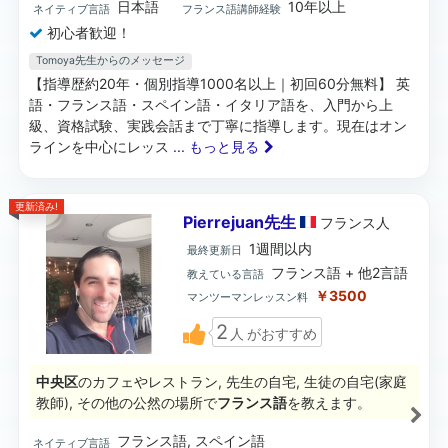
日本語
10年以上
ネイティブ言語
フランス語講師経験
初心者歓迎！
Tomoya先生からのメッセージ
【指導歴約20年・個別指導1000名以上｜初回60分無料】 英
語・フランス語・スペイン語・イタリア語を、入門から上
級、資格試験、実践会話まで丁寧に指導します。現在はオン
ラインを中心にレッス
... もっと見る
更新済み!
Pierrejuan先生
フランス
人
1週間以内
最終更新日
フランス語 + 他2言語
教えている言語
￥3500
マンツーマンレッスン料
2
人
がおすすめ
中央区
のカフェやレストラン, 先生の自宅, 生徒の自宅(家庭
教師), その他の公然の場所で
フランス語
を教えます。
フランス語, スペイン語
ネイティブ言語