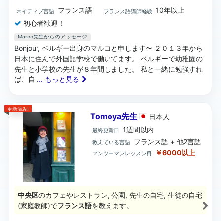
フランス語
10年以上
ネイティブ言語
フランス語講師経験
初心者歓迎！
Marco先生からのメッセージ
Bonjour, ベルギー出身のマルコと申します〜 ２０１３年から
日本に住んで外国語学校で働いてます。 ベルギーで幼稚園の
先生と小学校の先生が８年間しました。 私と一緒に勉強すれ
ば、自
... もっと見る
更新済み!
Tomoya先生
日本
人
1週間以内
最終更新日
フランス語 + 他2言語
教えている言語
￥6000以上
マンツーマンレッスン料
中央区
のカフェやレストラン, 公園, 先生の自宅, 生徒の自宅
(家庭教師)で
フランス語
を教えます。