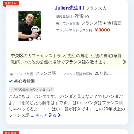
更新済み!
Julien先生
フランス
人
2日以内
最終更新日
フランス語 + 他1言語
教えている言語
￥3000
マンツーマンレッスン料
中央区
のカフェやレストラン, 先生の自宅, 生徒の自宅(家庭
教師), その他の公然の場所で
フランス語
を教えます。
フランス語
20年以上
ネイティブ言語
フランス語講師経験
初心者歓迎！
Julien先生からのメッセージ
こんにちは、パンダです。 パンダと見えない？でもパンダだ
よ。目を閉じたら解るはずです。 はい、パンダはフランス語
しゃべってるよ・・・ はい、笹が好きです。 この20年以上の
フランス語
... もっと見る
新規登録!