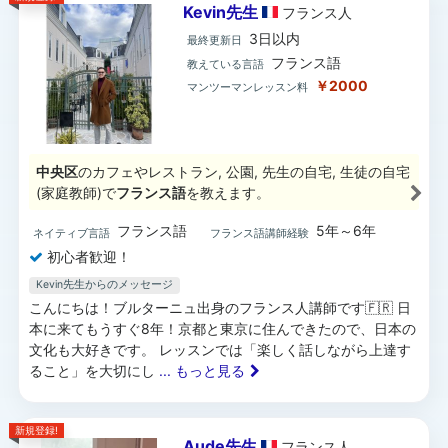
Kevin先生
フランス
人
3日以内
最終更新日
フランス語
教えている言語
￥2000
マンツーマンレッスン料
中央区
のカフェやレストラン, 公園, 先生の自宅, 生徒の自宅
(家庭教師)で
フランス語
を教えます。
フランス語
5年～6年
ネイティブ言語
フランス語講師経験
初心者歓迎！
Kevin先生からのメッセージ
こんにちは！ブルターニュ出身のフランス人講師です🇫🇷 日
本に来てもうすぐ8年！京都と東京に住んできたので、日本の
文化も大好きです。 レッスンでは「楽しく話しながら上達す
ること」を大切にし
... もっと見る
新規登録!
Aude先生
フランス
人