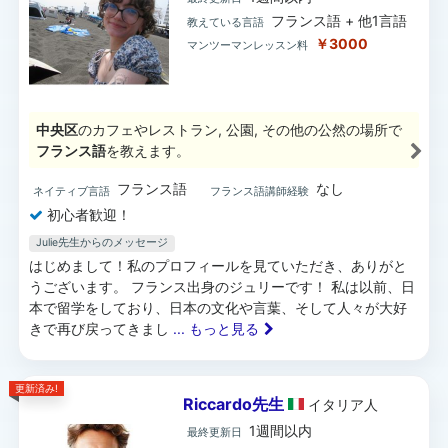
フランス語 + 他1言語
教えている言語
￥3000
マンツーマンレッスン料
中央区
のカフェやレストラン, 公園, その他の公然の場所で
フランス語
を教えます。
フランス語
なし
ネイティブ言語
フランス語講師経験
初心者歓迎！
Julie先生からのメッセージ
はじめまして！私のプロフィールを見ていただき、ありがと
うございます。 フランス出身のジュリーです！ 私は以前、日
本で留学をしており、日本の文化や言葉、そして人々が大好
きで再び戻ってきまし
... もっと見る
更新済み!
Riccardo先生
イタリア
人
1週間以内
最終更新日