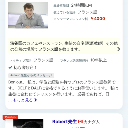
24時間以内
最終更新日
フランス語
教えている言語
￥4000
マンツーマンレッスン料
渋谷区
のカフェやレストラン, 生徒の自宅(家庭教師), その他
の公然の場所で
フランス語
を教えます。
フランス語
10年以上
ネイティブ言語
フランス語講師経験
初心者歓迎！
Arnaud先生からのメッセージ
Bonjour。 私は、学位と経験を持つプロのフランス語教師で
す。 DELFとDALFに合格できるようにお手伝いします。 私は
生徒に合わせてレッスンを行います。 必要であれば、日
... もっと見る
更新済み!
Robert先生
カナダ
人