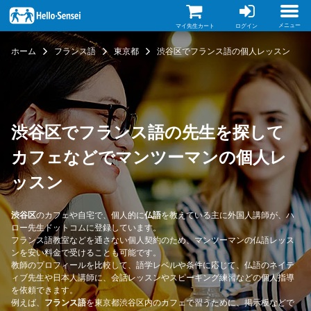
メ
イ
ン
メニュー
マイ先生カート
ログイン
コ
ン
ホーム
フランス語
東京都
渋谷区でフランス語の個人レッスン
テ
ン
ツ
に
移
動
渋谷区でフランス語の先生を探して
カフェなどでマンツーマンの個人レ
ッスン
渋谷区
のカフェや自宅で、個人的に
仏語
を教えている主に外国人講師が、ハ
ロー先生ドットコムに登録しています。
フランス語教室などを通さない個人契約のため、マンツーマンの仏語レッス
ンを安い料金で受けることも可能です。
教師のプロフィールを比較して、語学レベルや条件に応じて、仏語のネイテ
ィブ先生や日本人講師に、会話レッスンやスピーキング練習などの個人指導
を依頼できます。
例えば、
フランス語
を東京都渋谷区内のカフェで習うために、掲示板などで