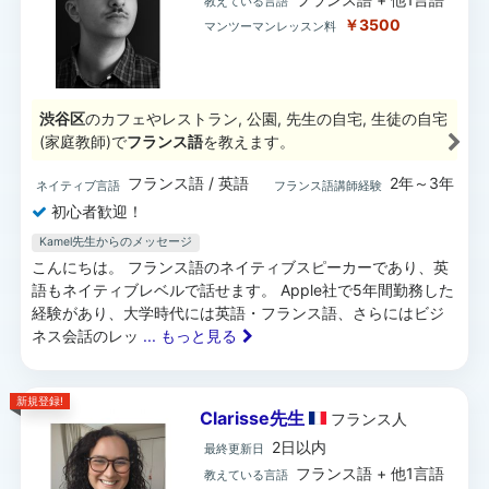
教えている言語
￥3500
マンツーマンレッスン料
渋谷区
のカフェやレストラン, 公園, 先生の自宅, 生徒の自宅
(家庭教師)で
フランス語
を教えます。
フランス語 / 英語
2年～3年
ネイティブ言語
フランス語講師経験
初心者歓迎！
Kamel先生からのメッセージ
こんにちは。 フランス語のネイティブスピーカーであり、英
語もネイティブレベルで話せます。 Apple社で5年間勤務した
経験があり、大学時代には英語・フランス語、さらにはビジ
ネス会話のレッ
... もっと見る
新規登録!
Clarisse先生
フランス
人
2日以内
最終更新日
フランス語 + 他1言語
教えている言語