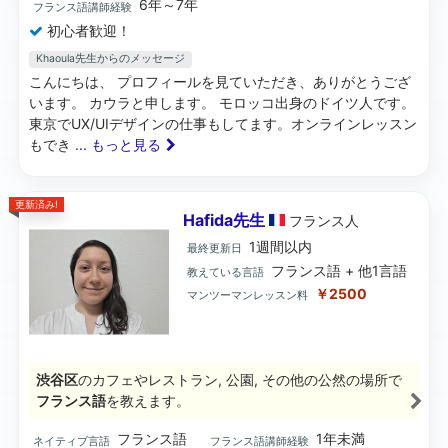
6年～7年
フランス語講師経験
初心者歓迎！
Khaoula先生からのメッセージ
こんにちは、 プロフィールを見ていただき、ありがとうござ
います。 カウラと申します。 モロッコ出身のドイツ人です。
東京でUX/UIデザインの仕事もしてます。オンラインレッスン
もでき
... もっと見る
更新済み!
Hafida先生
フランス
人
1週間以内
最終更新日
フランス語 + 他1言語
教えている言語
￥2500
マンツーマンレッスン料
渋谷区
のカフェやレストラン, 公園, その他の公然の場所で
フランス語
を教えます。
フランス語
1年未満
ネイティブ言語
フランス語講師経験