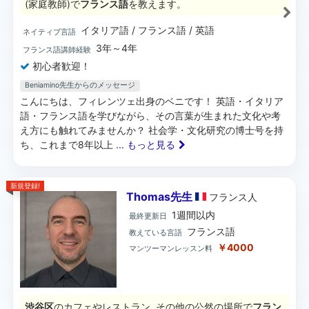
(家庭教師)で
フランス語
を教えます。
イタリア語 / フランス語 / 英語
ネイティブ言語
3年～4年
フランス語講師経験
初心者歓迎！
Beniamino先生からのメッセージ
こんにちは、フィレンツェ出身のベニです！ 英語・イタリア
語・フランス語を学びながら、その言葉が生まれた文化や考
え方にも触れてみませんか？ 社会学・文化研究の博士号を持
ち、これまで8年以上
... もっと見る
新規登録!
Thomas先生
フランス
人
1週間以内
最終更新日
フランス語
教えている言語
￥4000
マンツーマンレッスン料
渋谷区
のカフェやレストラン, その他の公然の場所で
フラン