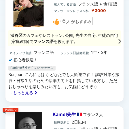
フランス語 + 他1言語
教えている言語
￥3000
マンツーマンレッスン料
6
人
がおすすめ
渋谷区
のカフェやレストラン, 公園, 先生の自宅, 生徒の自宅
(家庭教師)で
フランス語
を教えます。
フランス語
1年～2年
ネイティブ言語
フランス語講師経験
初心者歓迎！
Pacôme先生からのメッセージ
Bonjour! こんにちは :) どなたでも大歓迎です！ 試験対策や旅
行・日常生活のための語学力向上を目指している方も、ただ
おしゃべりを楽しみたい方も、お気軽にどうぞ :)
... もっと見る
更新済み!
Kamel先生
フランス
人
2日以内
最終更新日
フランス語 + 他1言語