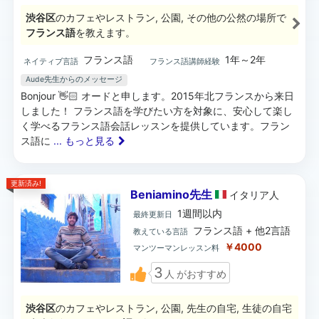
渋谷区
のカフェやレストラン, 公園, その他の公然の場所で
フランス語
を教えます。
フランス語
1年～2年
ネイティブ言語
フランス語講師経験
Aude先生からのメッセージ
Bonjour 👋🏻 オードと申します。2015年北フランスから来日
しました！ フランス語を学びたい方を対象に、安心して楽し
く学べるフランス語会話レッスンを提供しています。フラン
ス語に
... もっと見る
更新済み!
Beniamino先生
イタリア
人
1週間以内
最終更新日
フランス語 + 他2言語
教えている言語
￥4000
マンツーマンレッスン料
3
人
がおすすめ
渋谷区
のカフェやレストラン, 公園, 先生の自宅, 生徒の自宅