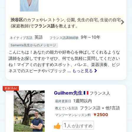
渋谷区
のカフェやレストラン, 公園, 先生の自宅, 生徒の自宅
(家庭教師)で
フランス語
を教えます。
英語
9年～10年
ネイティブ言語
フランス語講師経験
Samenta先生からのメッセージ
こんにちは！あなたの能力や好奇心を伸ばしてくれるような
講師をお探しですか？ぜひ、何でも気軽に質問してください
ね！マイアミのおすすめスポット、バレエ、楽器演奏、ビジ
ネスでのスピーチやパブリック
... もっと見る
更新済み!
Guilhem先生
フランス
人
1週間以内
最終更新日
フランス語 + 他1言語
教えている言語
￥2500
マンツーマンレッスン料
1
人
がおすすめ