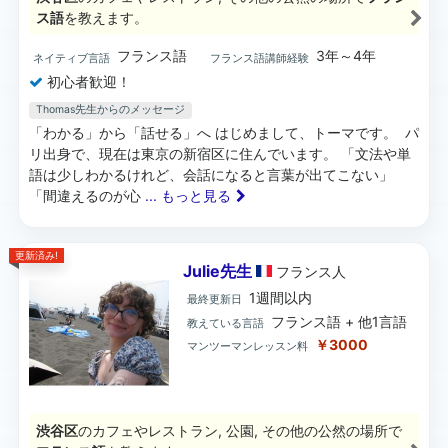
ス語
を教えます。
フランス語
3年～4年
ネイティブ言語
フランス語講師経験
初心者歓迎！
Thomas先生からのメッセージ
「わかる」から「話せる」へ はじめまして、トーマです。 パ
リ出身で、現在は東京の新宿区に住んでいます。 「文法や単
語は少しわかるけれど、会話になると言葉が出てこない」
「間違えるのが心
... もっと見る
更新済み!
Julie先生
フランス
人
1週間以内
最終更新日
フランス語 + 他1言語
教えている言語
￥3000
マンツーマンレッスン料
渋谷区
のカフェやレストラン, 公園, その他の公然の場所で