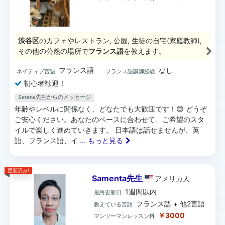
渋谷区
のカフェやレストラン, 公園, 生徒の自宅(家庭教師),
その他の公然の場所で
フランス語
を教えます。
フランス語
なし
ネイティブ言語
フランス語講師経験
初心者歓迎！
Serena先生からのメッセージ
年齢やレベルに関係なく、どなたでも大歓迎です！😊 どうぞ
ご安心ください。あなたのペースに合わせて、ご希望のスタ
イルで楽しく進めていきます。 日本語は話せませんが、英
語、フランス語、イ
... もっと見る
更新済み!
Samenta先生
アメリカ
人
1週間以内
最終更新日
フランス語 + 他2言語
教えている言語
￥3000
マンツーマンレッスン料