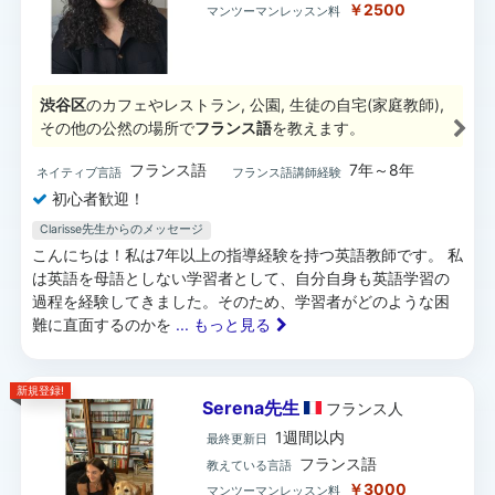
￥2500
マンツーマンレッスン料
渋谷区
のカフェやレストラン, 公園, 生徒の自宅(家庭教師),
その他の公然の場所で
フランス語
を教えます。
フランス語
7年～8年
ネイティブ言語
フランス語講師経験
初心者歓迎！
Clarisse先生からのメッセージ
こんにちは！私は7年以上の指導経験を持つ英語教師です。 私
は英語を母語としない学習者として、自分自身も英語学習の
過程を経験してきました。そのため、学習者がどのような困
難に直面するのかを
... もっと見る
新規登録!
Serena先生
フランス
人
1週間以内
最終更新日
フランス語
教えている言語
￥3000
マンツーマンレッスン料