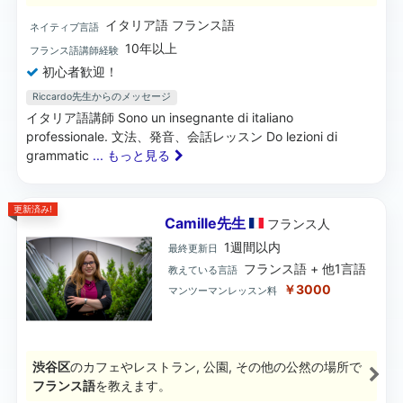
イタリア語 フランス語
ネイティブ言語
10年以上
フランス語講師経験
初心者歓迎！
Riccardo先生からのメッセージ
イタリア語講師 Sono un insegnante di italiano
professionale. 文法、発音、会話レッスン Do lezioni di
grammatic
... もっと見る
更新済み!
Camille先生
フランス
人
1週間以内
最終更新日
フランス語 + 他1言語
教えている言語
￥3000
マンツーマンレッスン料
渋谷区
のカフェやレストラン, 公園, その他の公然の場所で
フランス語
を教えます。