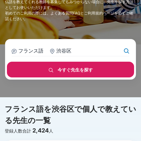
仏語を教えてくれる教師を募集してもみつからない場合に、先生を探す方法
としてお使いいただけます。
初めてのご利用の際には、
よくある質問FAQ
と
ご利用規約
ページを必ずご確
認ください。
フランス語
渋谷区
今すぐ先生を探す
フランス語を渋谷区で個人で教えてい
る先生の一覧
2,424
登録人数合計
人