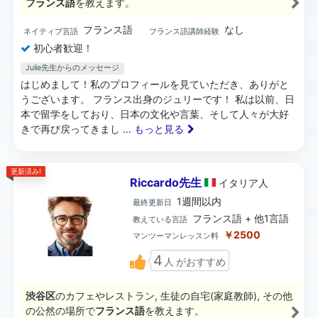
フランス語
を教えます。
フランス語
なし
ネイティブ言語
フランス語講師経験
初心者歓迎！
Julie先生からのメッセージ
はじめまして！私のプロフィールを見ていただき、ありがと
うございます。 フランス出身のジュリーです！ 私は以前、日
本で留学をしており、日本の文化や言葉、そして人々が大好
きで再び戻ってきまし
... もっと見る
更新済み!
Riccardo先生
イタリア
人
1週間以内
最終更新日
フランス語 + 他1言語
教えている言語
￥2500
マンツーマンレッスン料
4
人
がおすすめ
渋谷区
のカフェやレストラン, 生徒の自宅(家庭教師), その他
の公然の場所で
フランス語
を教えます。