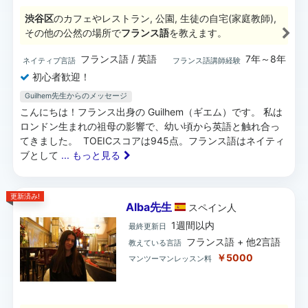
渋谷区
のカフェやレストラン, 公園, 生徒の自宅(家庭教師),
その他の公然の場所で
フランス語
を教えます。
フランス語 / 英語
7年～8年
ネイティブ言語
フランス語講師経験
初心者歓迎！
Guilhem先生からのメッセージ
こんにちは！フランス出身の Guilhem（ギエム）です。 私は
ロンドン生まれの祖母の影響で、幼い頃から英語と触れ合っ
てきました。 TOEICスコアは945点。フランス語はネイティ
ブとして
... もっと見る
更新済み!
Alba先生
スペイン
人
1週間以内
最終更新日
フランス語 + 他2言語
教えている言語
￥5000
マンツーマンレッスン料