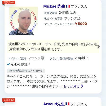
更新済み!
Mickael先生
フランス
人
24時間以内
最終更新日
フランス語
教えている言語
￥5000
マンツーマンレッスン料
渋谷区
のカフェやレストラン, 公園, 先生の自宅, 生徒の自宅
(家庭教師)で
フランス語
を教えます。
フランス語
20年以上
ネイティブ言語
フランス語講師経験
初心者歓迎！
Mickael先生からのメッセージ
Bonjour こんにちは。 フランス語の会話、発音、文法などを
教えます。日本語で説明出来ます。 ************ 出張レッス
ン ************ 生徒の自宅やオフ
... もっと見る
更新済み!
Arnaud先生
フランス
人