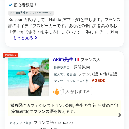
初心者歓迎！
Hafida先生からのメッセージ
Bonjour! 初めまして、Hafida(アフィダ)と申します。フランス
語のネイティブスピーカーです。あなたの会話力を高めるお
手伝いができるのを楽しみにしています！ 私はすでに、対面
... もっと見る
更新済み!
Akim先生
フランス
人
1週間以内
最終更新日
フランス語 + 他1言語
教えている言語
￥2500
マンツーマンレッスン料
1
人
がおすすめ
渋谷区
のカフェやレストラン, 公園, 先生の自宅, 生徒の自宅
(家庭教師)で
フランス語
を教えます。
フランス語 (francais)
ネイティブ言語