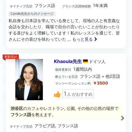
フランス語
1年未満
ネイティブ言語
フランス語講師経験
Camille先生からのメッセージ
私自身も日本語を学んでいる身として、現地の人と有意義な
会話を交わしたり、職場で自分の言いたいことが伝わったり
する喜びをよく理解しています！私のレッスンを通じて、皆
さんにその喜びを味わっていた
... もっと見る
更新済み!
Khaoula先生
ドイツ
人
1週間以内
最終更新日
フランス語 + 他2言語
教えている言語
￥3500
マンツーマンレッスン料
1
人
がおすすめ
渋谷区
のカフェやレストラン, 公園, その他の公然の場所で
フランス語
を教えます。
アラビア語, フランス語
ネイティブ言語