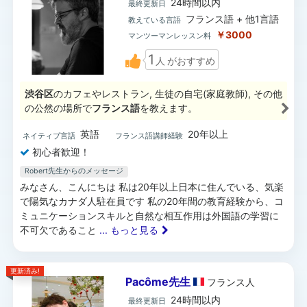
24時間以内
最終更新日
フランス語 + 他1言語
教えている言語
￥3000
マンツーマンレッスン料
1
人
がおすすめ
渋谷区
のカフェやレストラン, 生徒の自宅(家庭教師), その他
の公然の場所で
フランス語
を教えます。
英語
20年以上
ネイティブ言語
フランス語講師経験
初心者歓迎！
Robert先生からのメッセージ
みなさん、こんにちは 私は20年以上日本に住んでいる、気楽
で陽気なカナダ人駐在員です 私の20年間の教育経験から、コ
ミュニケーションスキルと自然な相互作用は外国語の学習に
不可欠であること
... もっと見る
更新済み!
Pacôme先生
フランス
人
24時間以内
最終更新日