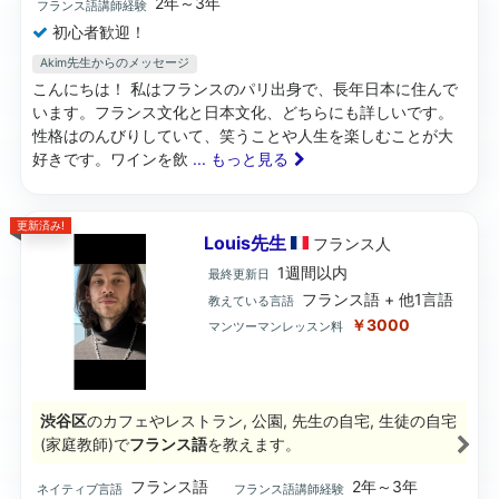
2年～3年
フランス語講師経験
初心者歓迎！
Akim先生からのメッセージ
こんにちは！ 私はフランスのパリ出身で、長年日本に住んで
います。フランス文化と日本文化、どちらにも詳しいです。
性格はのんびりしていて、笑うことや人生を楽しむことが大
好きです。ワインを飲
... もっと見る
更新済み!
Louis先生
フランス
人
1週間以内
最終更新日
フランス語 + 他1言語
教えている言語
￥3000
マンツーマンレッスン料
渋谷区
のカフェやレストラン, 公園, 先生の自宅, 生徒の自宅
(家庭教師)で
フランス語
を教えます。
フランス語
2年～3年
ネイティブ言語
フランス語講師経験