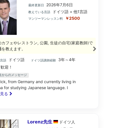
2026年7月6日
最終更新日
ドイツ語 + 他1言語
教えている言語
￥2500
マンツーマンレッスン料
のカフェやレストラン, 公園, 生徒の自宅(家庭教師)で
語
を教えます。
ドイツ語
3年～4年
ブ言語
ドイツ語講師経験
歓迎！
k先生からのメッセージ
ick, from Germany and currently living in
 for studying Japanese language. I
と見る
Lorenz先生
ドイツ
人