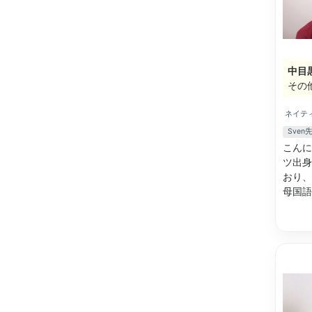
中目
その
ネイテ
Sve
こんに
ツ出身
おり、
母国