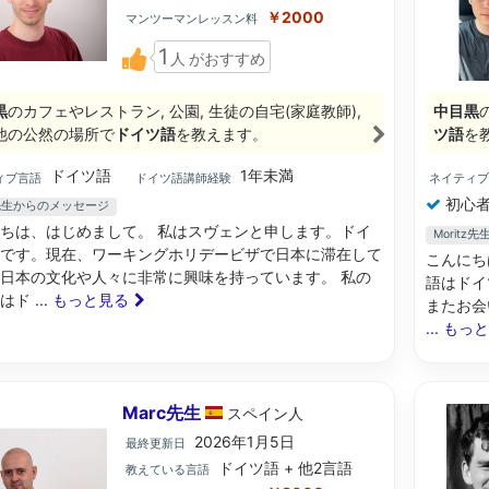
￥2000
マンツーマンレッスン料
1
人
がおすすめ
黒
のカフェやレストラン, 公園, 生徒の自宅(家庭教師),
中目黒
他の公然の場所で
ドイツ語
を教えます。
ツ語
を
ドイツ語
1年未満
ィブ言語
ドイツ語講師経験
ネイティ
初心者
n先生からのメッセージ
ちは、はじめまして。 私はスヴェンと申します。ドイ
Morit
です。現在、ワーキングホリデービザで日本に滞在して
こんにち
日本の文化や人々に非常に興味を持っています。 私の
語はドイ
語はド
... もっと見る
またお会いし
... もっ
Marc先生
スペイン
人
2026年1月5日
最終更新日
ドイツ語 + 他2言語
教えている言語