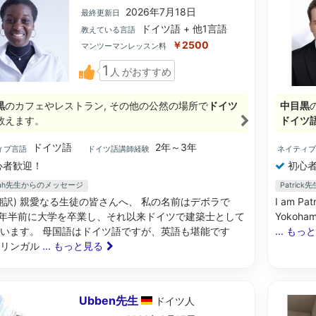
2026年7月18日
最終更新日
ドイツ語 + 他1言語
教えている言語
￥2500
マンツーマンレッスン料
1
人
がおすすめ
黒
のカフェやレストラン, その他の公然の場所で
ドイツ
中目黒
教えます。
ドイツ
ドイツ語
2年～3年
ィブ言語
ドイツ語講師経験
ネイティ
心者歓迎！
初心者
orah先生からのメッセージ
Patric
翻訳) 親愛なる生徒の皆さんへ、 私の名前はデボラで
I am Patr
1年半前に大学を卒業し、それ以来ドイツで建築士として
Yokohama
います。 母国語はドイツ語ですが、英語も堪能です
... もっ
リリンガル
... もっと見る
Ubben先生
ドイツ
人