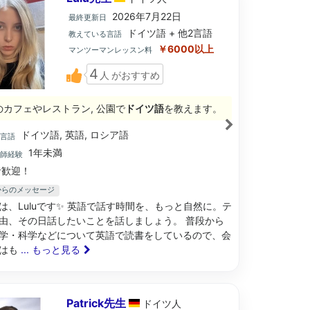
2026年7月22日
最終更新日
ドイツ語 + 他2言語
教えている言語
￥6000以上
マンツーマンレッスン料
4
人
がおすすめ
のカフェやレストラン, 公園で
ドイツ語
を教えます。
ドイツ語, 英語, ロシア語
ブ言語
1年未満
講師経験
歓迎！
生からのメッセージ
は、Luluです✨ 英語で話す時間を、もっと自然に。テ
由、その日話したいことを話しましょう。 普段から
学・科学などについて英語で読書をしているので、会
習はも
... もっと見る
Patrick先生
ドイツ
人