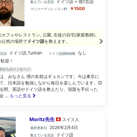
ドイツ語 + 他1言語
教えている言語
￥1500
マンツーマンレッスン料
のカフェやレストラン, 公園, 生徒の自宅(家庭教師),
の公然の場所で
ドイツ語
を教えます。
ドイツ語,Turkish
なし
ブ言語
ドイツ語講師経験
歓迎！
n先生からのメッセージ
は、みなさん 僕の名前はギョカンです。今は東京に
て、日本語を勉強しながら毎日を楽しんでいます。😊
る間、英語やドイツ語を教えたり、宿題を手伝った
常会
... もっと見る
Moritz先生
スイス
人
2026年2月4日
最終更新日
ドイツ語
教えている言語