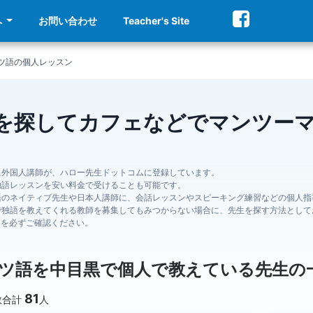
へ
お問い合わせ
Teacher's Site
ツ語の個人レッスン
を探してカフェなどでマンツー
に外国人講師が、ハロー先生ドットコムに登録しています。
独語レッスンを安い料金で受けることも可能です。
語のネイティブ先生や日本人講師に、会話レッスンやスピーキング練習などの個人指
で独語を教えてくれる教師を募集してもみつからない場合に、先生を探す方法として
ジを必ずご確認ください。
ツ語を中目黒で個人で教えている先生の
81
数合計
人