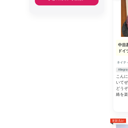
中目
ドイ
ネイテ
Alle
こんに
いてぜ
どうぞ
絡を
更新済み!