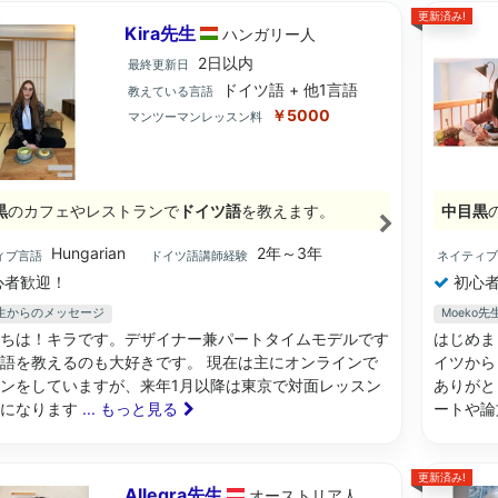
更新済み!
Kira先生
ハンガリー
人
2日以内
最終更新日
ドイツ語 + 他1言語
教えている言語
￥5000
マンツーマンレッスン料
黒
のカフェやレストランで
ドイツ語
を教えます。
中目黒
Hungarian
2年～3年
ィブ言語
ドイツ語講師経験
ネイティ
心者歓迎！
初心者
a先生からのメッセージ
Moeko
ちは！キラです。デザイナー兼パートタイムモデルです
はじめま
語を教えるのも大好きです。 現在は主にオンラインで
イツから
ンをしていますが、来年1月以降は東京で対面レッスン
ありがと
能になります
... もっと見る
ートや
更新済み!
Allegra先生
オーストリア
人