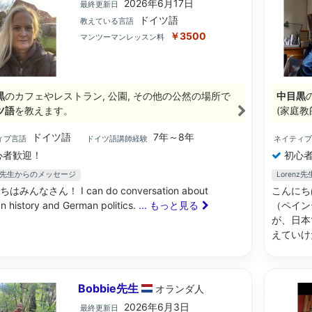
2026年6月17日
最終更新日
ドイツ語
教えている言語
￥3500
マンツーマンレッスン料
黒
のカフェやレストラン, 公園, その他の公然の場所で
中目黒
ツ語
を教えます。
(家庭教
ドイツ語
7年～8年
ィブ言語
ドイツ語講師経験
ネイティ
心者歓迎！
初心者
en先生からのメッセージ
Loren
はみんなさん！ I can do conversation about
こんにち
 history and German politics.
... もっと見る
（ペイン
が、日本
えていけ
Bobbie先生
オランダ
人
2026年6月3日
最終更新日