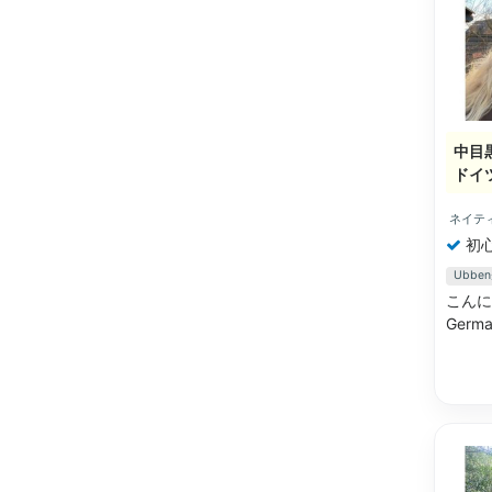
中目
ドイ
ネイテ
初
Ubb
こんにち
German