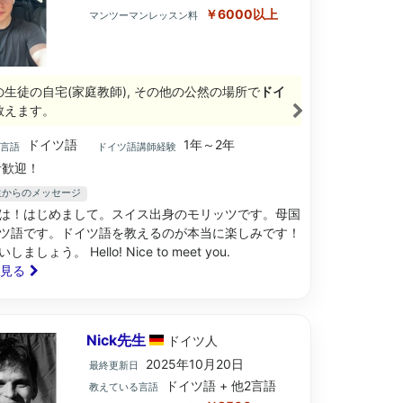
￥6000以上
マンツーマンレッスン料
の生徒の自宅(家庭教師), その他の公然の場所で
ドイ
教えます。
ドイツ語
1年～2年
ブ言語
ドイツ語講師経験
歓迎！
z先生からのメッセージ
は！はじめまして。スイス出身のモリッツです。母国
ツ語です。ドイツ語を教えるのが本当に楽しみです！
ましょう。 Hello! Nice to meet you.
と見る
Nick先生
ドイツ
人
2025年10月20日
最終更新日
ドイツ語 + 他2言語
教えている言語