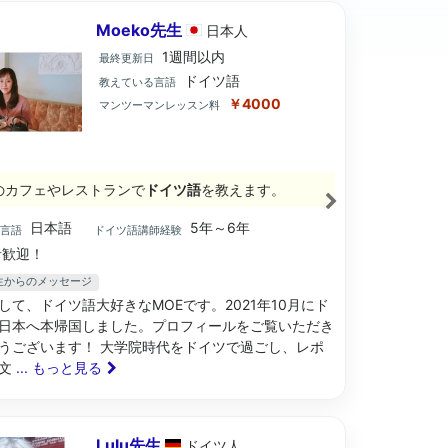
Moeko先生
日本
人
1週間以内
最終更新日
ドイツ語
教えている言語
￥4000
マンツーマンレッスン料
のカフェやレストランで
ドイツ語
を教えます。
日本語
5年～6年
ブ言語
ドイツ語講師経験
歓迎！
先生からのメッセージ
して、ドイツ語大好きなMOEです。2021年10月にド
日本へ本帰国しました。プロフィールをご覧いただき
うございます！ 大学院時代をドイツで過ごし、レポ
論文
... もっと見る
Lulu先生
ドイツ
人