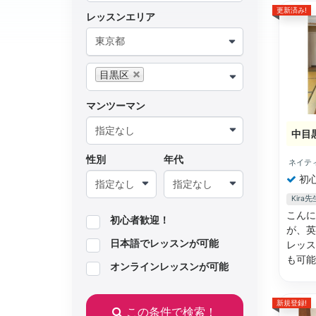
更新済み!
レッスンエリア
東京都
目黒区
マンツーマン
中目
性別
年代
ネイテ
初
Kir
こんに
初心者歓迎！
が、英
日本語でレッスンが可能
レッス
も可
オンラインレッスンが可能
新規登録!
この条件で検索！