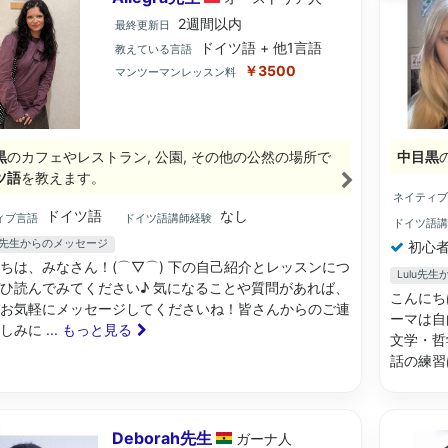
2週間以内
最終更新日
ドイツ語 + 他1言語
教えている言語
￥3500
マンツーマンレッスン料
黒
のカフェやレストラン, 公園, その他の公然の場所で
中目黒
ツ語
を教えます。
ネイティ
ドイツ語
なし
ィブ言語
ドイツ語講師経験
ドイツ語
gra先生からのメッセージ
初心者
ちは、みなさん！(⌒▽⌒) 下の自己紹介とレッスンにつ
Lulu先
ひ読んでみてください♪ 気になることや質問があれば、
こんにち
お気軽にメッセージしてくださいね！皆さんからのご連
ーマは自
楽しみに
... もっと見る
文学・哲
話の練
Deborah先生
ガーナ
人