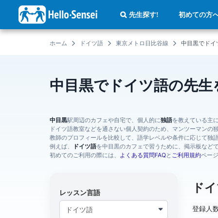
メ
イ
初めての方
先生探す!
ン
コ
ン
テ
ホーム
ドイツ語
東京メトロ日比谷線
中目黒でドイ
ン
ツ
に
移
動
中目黒でドイツ語の先生
中目黒
駅周辺のカフェや自宅で、個人的に
独語
を教えている主
ドイツ語教室などを通さない個人契約のため、マンツーマンの
教師のプロフィールを比較して、語学レベルや条件に応じて独
例えば、
ドイツ語
を中目黒のカフェで習うために、掲示板など
初めてのご利用の際には、
よくある質問FAQ
と
ご利用規約
ペー
ドイ
レッスン言語
登録人