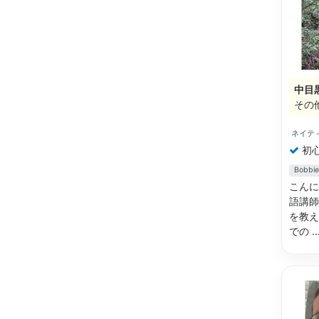
中目
その
ネイテ
初
Bob
こんに
語講師
を教え
での
.