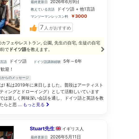
2026年6月9日
最終更新日
ドイツ語 + 他1言語
教えている言語
￥3000
マンツーマンレッスン料
7
人
がおすすめ
のカフェやレストラン, 公園, 先生の自宅, 生徒の自宅
師)で
ドイツ語
を教えます。
ドイツ語
5年～6年
ブ言語
ドイツ語講師経験
歓迎！
z先生からのメッセージ
は! 私は2019年に来日しました。普段はアーティスト
ティングとドローイング）として活動しいています
では楽しく興味深い会話を通し、ドイツ語と英語を教
たらと思
... もっと見る
Stuart先生
イギリス
人
2026年5月11日
最終更新日