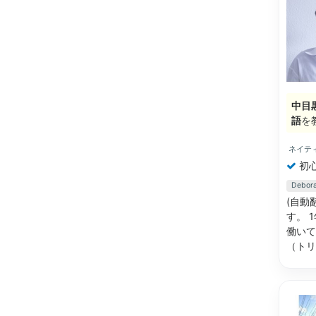
中目
語
を
ネイテ
初
Deb
(自動
す。 
働いて
（ト