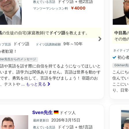
ドイツ語 + 他2言語
教えている言語
￥4000
マンツーマンレッスン料
黒
の生徒の自宅(家庭教師)で
ドイツ語
を教えます。
中目黒
その他
ドイツ語
9年～10年
ィブ言語
ドイツ語講師経験
ネイティ
心者歓迎！
初心者
ander先生からのメッセージ
語や英語を話す際に自信を持てるようになってほしいと
Gökha
います。語学力は関係ありません。言語は世界を動かす
こんにち
です。勇気を出して、言語を学びましょう！ 宿題のお
住んでい
い、テストや
... もっと見る
ここにい
り、日
Sven先生
ドイツ
人
2026年3月15日
最終更新日
ドイツ語 + 他1言語
教えている言語