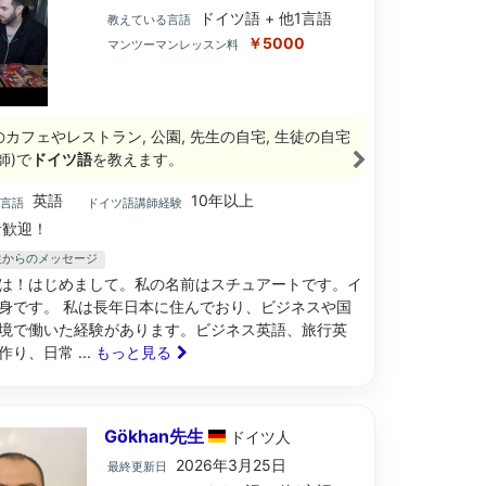
ドイツ語 + 他1言語
教えている言語
￥5000
マンツーマンレッスン料
のカフェやレストラン, 公園, 先生の自宅, 生徒の自宅
師)で
ドイツ語
を教えます。
英語
10年以上
ブ言語
ドイツ語講師経験
歓迎！
t先生からのメッセージ
は！はじめまして。私の名前はスチュアートです。イ
身です。 私は長年日本に住んでおり、ビジネスや国
境で働いた経験があります。ビジネス英語、旅行英
作り、日常
... もっと見る
Gökhan先生
ドイツ
人
2026年3月25日
最終更新日