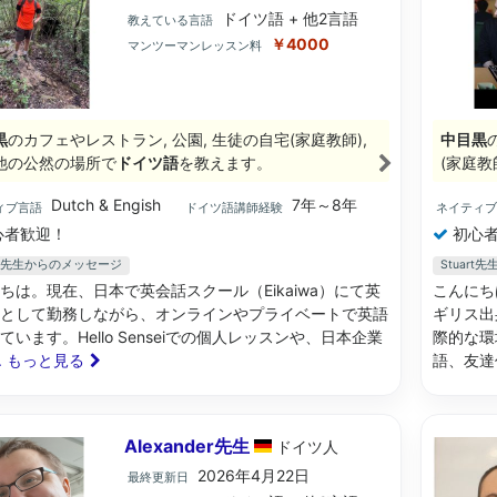
ドイツ語 + 他2言語
教えている言語
￥4000
マンツーマンレッスン料
黒
のカフェやレストラン, 公園, 生徒の自宅(家庭教師),
中目黒
他の公然の場所で
ドイツ語
を教えます。
(家庭教
Dutch & Engish
7年～8年
ィブ言語
ドイツ語講師経験
ネイティ
心者歓迎！
初心者
bie先生からのメッセージ
Stuar
ちは。現在、日本で英会話スクール（Eikaiwa）にて英
こんにち
として勤務しながら、オンラインやプライベートで英語
ギリス出
ています。Hello Senseiでの個人レッスンや、日本企業
際的な環
.. もっと見る
語、友達
Alexander先生
ドイツ
人
2026年4月22日
最終更新日