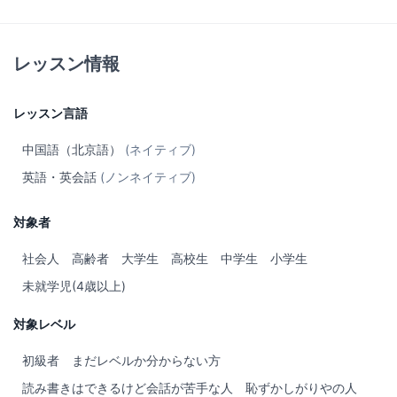
英語については、TOEIC930点、TOEFL102点を取得しており、一
定の自信があります。
これまでに、
レッスン情報
・日本人向けの中国語講師として約2年
・中国人向けの英語・日本語家庭教師として5年以上
レッスン言語
の指導経験があります。
中国語（北京語）
(ネイティブ)
現在は東京でインターンをしており、もっと多くの方と交流した
いと考えています。
英語・英会話
(ノンネイティブ)
日本語を学ぶ際、日本の先生方や友人に支えていただいた経験か
ら、今度は中国語に興味のある日本の方のお役に立ちたいと思っ
対象者
ています。
社会人
高齢者
大学生
高校生
中学生
小学生
楽しく、分かりやすい授業を心がけています。
未就学児(4歳以上)
どうぞよろしくお願いいたします。
対象レベル
初級者
まだレベルか分からない方
読み書きはできるけど会話が苦手な人
恥ずかしがりやの人