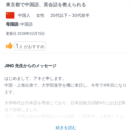
東京都で中国語、英会話を教えられる
中国
人
女性
20代以下～30代前半
母国語:
中国語
更新日
2026年02月15日
1
人
がおすすめ
JING 先生からのメッセージ
はじめまして、アキと申します。
中国・上海出身で、大学院進学を機に来日し、今年で4年目になり
ます。
大学時代は日本語を専攻しており、日本語能力試験N1にはほぼ満
点で合格しました。
また、中国人向けの標準語レベル試験「二級甲等」も取得してお
り、中国語の発音には自信があります。
続きを読む