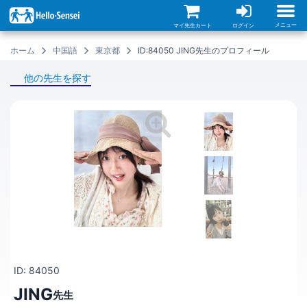
メ
イ
ン
メニュー
マイ先生カート
ログイン
コ
ン
ホーム
中国語
東京都
ID:84050 JING先生のプロフィール
テ
ン
ツ
他の先生を探す
に
移
動
ID: 84050
JING
先生