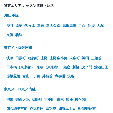
関東エリア レッスン路線・駅名
JR山手線
渋谷
原宿
代々木
新宿
新大久保
高田馬場
目白
池袋
大塚
巣鴨
駒込
東京メトロ銀座線
浅草
田原町
稲荷町
上野
上野広小路
末広町
神田
三越前
日本橋（東京都）
京橋（東京都）
銀座
新橋
虎ノ門
溜池山王
赤坂見附
青山一丁目
外苑前
表参道
渋谷
東京メトロ丸ノ内線
池袋
御茶ノ水
淡路町
大手町
東京
銀座
霞ケ関
国会議事堂前
赤坂見附
四ツ谷
四谷三丁目
新宿御苑前