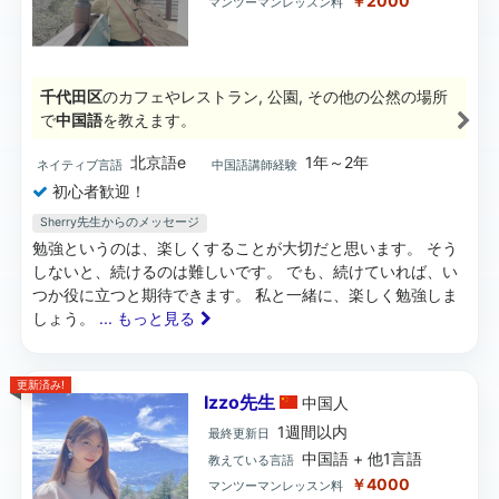
￥2000
マンツーマンレッスン料
千代田区
のカフェやレストラン, 公園, その他の公然の場所
で
中国語
を教えます。
北京語e
1年～2年
ネイティブ言語
中国語講師経験
初心者歓迎！
Sherry先生からのメッセージ
勉強というのは、楽しくすることが大切だと思います。 そう
しないと、続けるのは難しいです。 でも、続けていれば、い
つか役に立つと期待できます。 私と一緒に、楽しく勉強しま
しょう。
... もっと見る
更新済み!
Izzo先生
中国
人
1週間以内
最終更新日
中国語 + 他1言語
教えている言語
￥4000
マンツーマンレッスン料