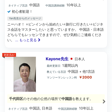
中国語
10年以上
ネイティブ言語
中国語講師経験
初心者歓迎！
Yan先生からのメッセージ
ニーハオ！ ⭐️ピンインから始めたい⭐️旅行に行きたい⭐️ビジネ
ス会話をマスターしたい と思っていますか。 中国語・日本語
どちらでもレッセンできますので、ぜひ気軽にご連絡くださ
い。
... もっと見る
更新済み!
Kayone先生
日本
人
1週間以内
最終更新日
中国語 + 他1言語
教えている言語
￥2000
マンツーマンレッスン料
千代田区
のその他の公然の場所で
中国語
を教えます。
中国語, 日本語
10年以上
ネイティブ言語
中国語講師経験