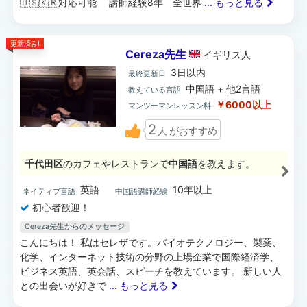
🇺🇸🇰🇷対応可能 講師経験8年 全世界
... もっと見る
更新済み!
Cereza先生
イギリス
人
3日以内
最終更新日
中国語 + 他2言語
教えている言語
￥6000以上
マンツーマンレッスン料
2
人
がおすすめ
千代田区
のカフェやレストランで
中国語
を教えます。
英語
10年以上
ネイティブ言語
中国語講師経験
初心者歓迎！
Cereza先生からのメッセージ
こんにちは！ 私はセレザです。バイオテクノロジー、製薬、
化学、インターネット技術の分野の上場企業で国際経済学、
ビジネス英語、英会話、スピーチを教えています。 新しい人
との出会いが好きで
... もっと見る