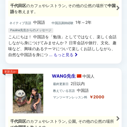
千代田区
のカフェやレストラン, その他の公然の場所で
中国
語
を教えます。
中国語
1年～2年
ネイティブ言語
中国語講師経験
Pauline先生からのメッセージ
こんにちは！ 中国語を「勉強」としてではなく、楽しく会話
しながら身につけてみませんか？ 日常会話や旅行、文化、趣
味など、興味のあるテーマについて楽しくお話ししながら、
自然な中国語を身につ
... もっと見る
更新済み!
WANG先生
中国
人
2日以内
最終更新日
中国語
教えている言語
￥2000
マンツーマンレッスン料
千代田区
のカフェやレストラン, 公園, その他の公然の場所