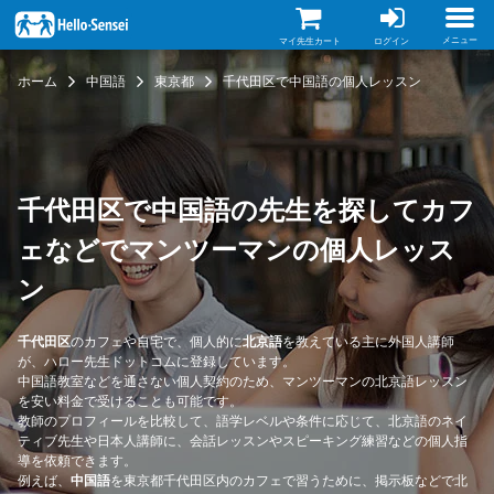
メ
イ
ン
メニュー
マイ先生カート
ログイン
コ
ン
ホーム
中国語
東京都
千代田区で中国語の個人レッスン
テ
ン
ツ
に
移
動
千代田区で中国語の先生を探してカフ
ェなどでマンツーマンの個人レッス
ン
千代田区
のカフェや自宅で、個人的に
北京語
を教えている主に外国人講師
が、ハロー先生ドットコムに登録しています。
中国語教室などを通さない個人契約のため、マンツーマンの北京語レッスン
を安い料金で受けることも可能です。
教師のプロフィールを比較して、語学レベルや条件に応じて、北京語のネイ
ティブ先生や日本人講師に、会話レッスンやスピーキング練習などの個人指
導を依頼できます。
例えば、
中国語
を東京都千代田区内のカフェで習うために、掲示板などで北