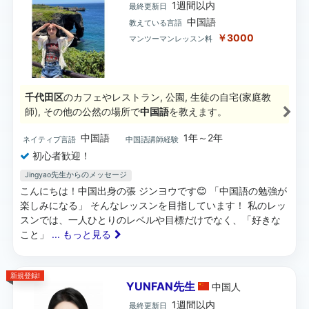
1週間以内
最終更新日
中国語
教えている言語
￥3000
マンツーマンレッスン料
千代田区
のカフェやレストラン, 公園, 生徒の自宅(家庭教
師), その他の公然の場所で
中国語
を教えます。
中国語
1年～2年
ネイティブ言語
中国語講師経験
初心者歓迎！
Jingyao先生からのメッセージ
こんにちは！中国出身の張 ジンヨウです😊 「中国語の勉強が
楽しみになる」 そんなレッスンを目指しています！ 私のレッ
スンでは、一人ひとりのレベルや目標だけでなく、「好きな
こと」
... もっと見る
新規登録!
YUNFAN先生
中国
人
1週間以内
最終更新日