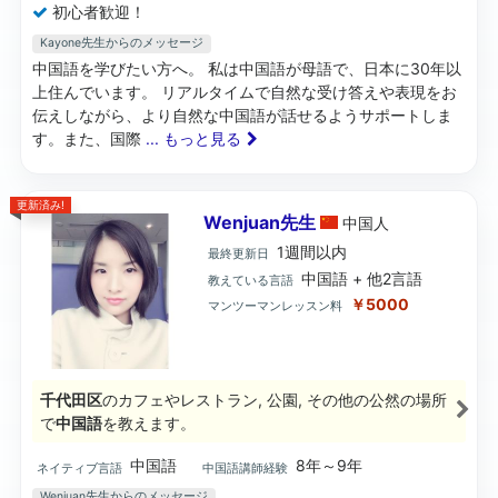
初心者歓迎！
Kayone先生からのメッセージ
中国語を学びたい方へ。 私は中国語が母語で、日本に30年以
上住んでいます。 リアルタイムで自然な受け答えや表現をお
伝えしながら、より自然な中国語が話せるようサポートしま
す。また、国際
... もっと見る
更新済み!
Wenjuan先生
中国
人
1週間以内
最終更新日
中国語 + 他2言語
教えている言語
￥5000
マンツーマンレッスン料
千代田区
のカフェやレストラン, 公園, その他の公然の場所
で
中国語
を教えます。
中国語
8年～9年
ネイティブ言語
中国語講師経験
Wenjuan先生からのメッセージ