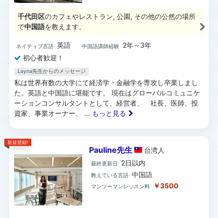
千代田区
のカフェやレストラン, 公園, その他の公然の場所
で
中国語
を教えます。
英語
2年～3年
ネイティブ言語
中国語講師経験
初心者歓迎！
Layna先生からのメッセージ
私は世界有数の大学にて経済学・金融学を専攻し卒業しまし
た。英語と中国語に堪能です。 現在はグローバルコミュニケ
ーションコンサルタントとして、経営者、 社長、医師、投
資家、事業オーナー、
... もっと見る
新規登録!
Pauline先生
台湾
人
2日以内
最終更新日
中国語
教えている言語
￥3500
マンツーマンレッスン料