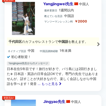
更新済み!
Yangjingwei先生
中国
人
1週間以内
最終更新日
中国語
教えている言語
￥2000
マンツーマンレッスン料
千代田区
のカフェやレストランで
中国語
を教えます。
中国
1年未満
ネイティブ言語
中国語講師経験
初心者歓迎！
Yangjingwei先生からのメッセージ
日本在住5年目です！旅行が好きで、バリ島には2回行きまし
た✈️ 日本語・英語の日常会話OKです。専門の先生ではありま
せんが、話すことが大好きなので、楽しく会話しながら中国
語を学べます！発音
... もっと見る
更新済み!
Jingyao先生
中国
人