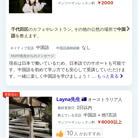
￥2000
マンツーマンレッスン料
千代田区
のカフェやレストラン, その他の公然の場所で
中国
語
を教えます。
中国語
なし
ネイティブ言語
中国語講師経験
HUIYI先生からのメッセージ
現在は日本で働いているため、日本語でのサポートも可能で
す。中国語を初めて学ぶ方でも安心して受講していただけま
す。一緒に楽しく中国語を学びましょう！
... もっと見る
更新済み!
Layna先生
オーストラリア
人
2日以内
最終更新日
中国語 + 他1言語
教えている言語
￥6000以上
マンツーマンレッスン料
10
人
がおすすめ