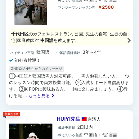
教えている言語
￥2500
マンツーマンレッスン料
千代田区
のカフェやレストラン, 公園, 先生の自宅, 生徒の自
宅(家庭教師)で
中国語
を教えます。
韓国語
3年～4年
ネイティブ言語
中国語講師経験
初心者歓迎！
ZHENXIAN先生からのメッセージ
①中国語と韓国語両方対応可能。 両方勉強したい方、一つ
のレッスン時間で両方授業可能。 ②入試サポート自信ありま
す。 ③K-POPに興味ある方、一緒に楽しみましょう。 ④行
ける範
... もっと見る
新規登録!
HUIYI先生
台湾
人
2日以内
最終更新日
中国語 + 他1言語
教えている言語