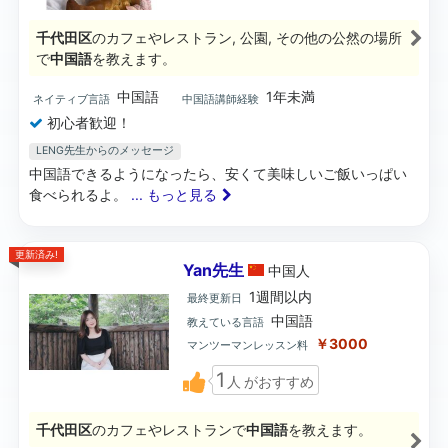
千代田区
のカフェやレストラン, 公園, その他の公然の場所
で
中国語
を教えます。
中国語
1年未満
ネイティブ言語
中国語講師経験
初心者歓迎！
LENG先生からのメッセージ
中国語できるようになったら、安くて美味しいご飯いっぱい
食べられるよ。
... もっと見る
更新済み!
Yan先生
中国
人
1週間以内
最終更新日
中国語
教えている言語
￥3000
マンツーマンレッスン料
1
人
がおすすめ
千代田区
のカフェやレストランで
中国語
を教えます。