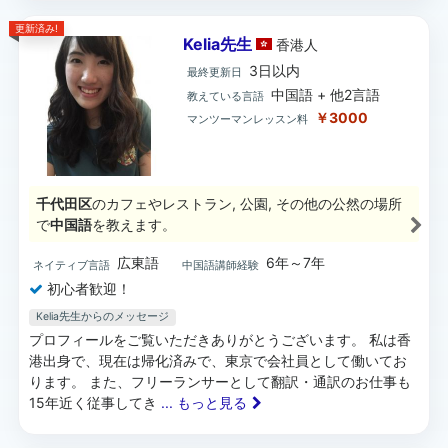
更新済み!
Kelia先生
香港
人
3日以内
最終更新日
中国語 + 他2言語
教えている言語
￥3000
マンツーマンレッスン料
千代田区
のカフェやレストラン, 公園, その他の公然の場所
で
中国語
を教えます。
広東語
6年～7年
ネイティブ言語
中国語講師経験
初心者歓迎！
Kelia先生からのメッセージ
プロフィールをご覧いただきありがとうございます。 私は香
港出身で、現在は帰化済みで、東京で会社員として働いてお
ります。 また、フリーランサーとして翻訳・通訳のお仕事も
15年近く従事してき
... もっと見る