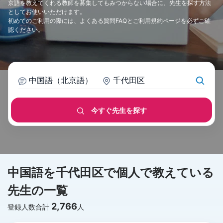
京語を教えてくれる教師を募集してもみつからない場合に、先生を探す方法
としてお使いいただけます。
初めてのご利用の際には、
よくある質問FAQ
と
ご利用規約
ページを必ずご確
認ください。
中国語（北京語）
千代田区
今すぐ先生を探す
中国語を千代田区で個人で教えている
先生の一覧
2,766
登録人数合計
人