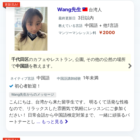
更新済み!
Wang先生
台湾
人
3日以内
最終更新日
中国語 + 他1言語
教えている言語
￥2000
マンツーマンレッスン料
千代田区
のカフェやレストラン, 公園, その他の公然の場所
で
中国語
を教えます。
中国語
1年未満
ネイティブ言語
中国語講師経験
初心者歓迎！
Wang先生からのメッセージ
こんにちは、台湾から来た留学生です。 明るくて活発な性格
なので、リラックスした雰囲気で気軽にレッスンにご参加く
ださい！ 日常会話から中国語検定対策まで、 一緒に頑張るパ
ートナーとし
... もっと見る