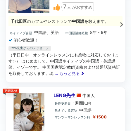
7
人
がおすすめ
千代田区
のカフェやレストランで
中国語
を教えます。
中国語、英語
8年～9年
ネイティブ言語
中国語講師経験
初心者歓迎！
Izzo先生からのメッセージ
（平日日中・オンラインレッスンにも柔軟に対応しておりま
す✨） はじめまして。中国語ネイティブの中国語・英語講
師、イゾーです。 中国国家認定教師資格および普通話資格証
を取得しております。現
... もっと見る
更新済み!
LENG先生
中国
人
1週間以内
最終更新日
中国語
教えている言語
￥1500
マンツーマンレッスン料