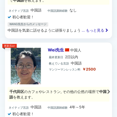
で
中国語
を教えます。
中国語
なし
ネイティブ言語
中国語講師経験
初心者歓迎！
WANG先生からのメッセージ
中国語を気楽に話せるように頑張りましょう
... もっと見る
更新済み!
Wei先生
中国
人
2日以内
最終更新日
中国語
教えている言語
￥2500
マンツーマンレッスン料
千代田区
のカフェやレストラン, その他の公然の場所で
中国
語
を教えます。
中国語
4年～5年
ネイティブ言語
中国語講師経験
初心者歓迎！