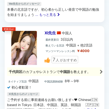
Wei先生からのメッセージ
本番の北京語ですが、初心者から正しい発音で中国語の勉強
を始まりましょう
... もっと見る
更新済み!
XI先生
中国
人
3日以内
最終更新日
中国語 + 他2言語
教えている言語
￥4000
マンツーマンレッスン料
7
人
がおすすめ
千代田区
のカフェやレストランで
中国語
を教えます。
中国語
8年～9年
ネイティブ言語
中国語講師経験
初心者歓迎！
XI先生からのメッセージ
ご予約する前に事前連絡をお願い致します~❤️ Chinese🇨🇳
based in Tokyo. 日本語、中国語、英語、韓国語 🇯🇵🇨🇳