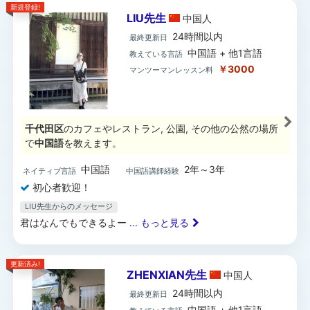
新規登録!
LIU先生
中国
人
24時間以内
最終更新日
中国語 + 他1言語
教えている言語
￥3000
マンツーマンレッスン料
千代田区
のカフェやレストラン, 公園, その他の公然の場所
で
中国語
を教えます。
中国語
2年～3年
ネイティブ言語
中国語講師経験
初心者歓迎！
LIU先生からのメッセージ
君はなんでもできるよー
... もっと見る
更新済み!
ZHENXIAN先生
中国
人
24時間以内
最終更新日
中国語 + 他1言語