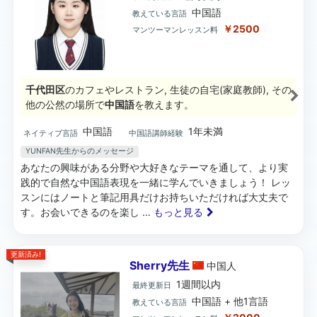
中国語
教えている言語
￥2500
マンツーマンレッスン料
千代田区
のカフェやレストラン, 生徒の自宅(家庭教師), その
他の公然の場所で
中国語
を教えます。
中国語
1年未満
ネイティブ言語
中国語講師経験
YUNFAN先生からのメッセージ
あなたの興味がある分野や大好きなテーマを通して、より実
践的で自然な中国語表現を一緒に学んでいきましょう！ レッ
スンにはノートと筆記用具だけお持ちいただければ大丈夫で
す。お会いできるのを楽し
... もっと見る
更新済み!
Sherry先生
中国
人
1週間以内
最終更新日
中国語 + 他1言語
教えている言語