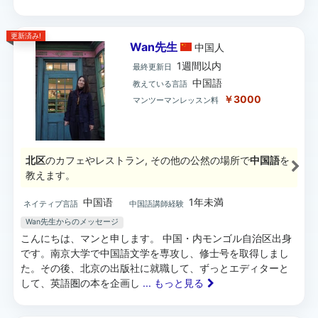
更新済み!
Wan先生
中国
人
1週間以内
最終更新日
中国語
教えている言語
￥3000
マンツーマンレッスン料
北区
のカフェやレストラン, その他の公然の場所で
中国語
を
教えます。
中国语
1年未満
ネイティブ言語
中国語講師経験
Wan先生からのメッセージ
こんにちは、マンと申します。 中国・内モンゴル自治区出身
です。南京大学で中国語文学を専攻し、修士号を取得しまし
た。その後、北京の出版社に就職して、ずっとエディターと
して、英語圏の本を企画し
... もっと見る