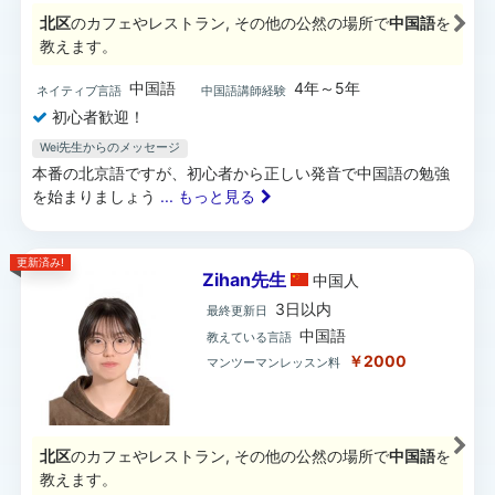
北区
のカフェやレストラン, その他の公然の場所で
中国語
を
教えます。
中国語
4年～5年
ネイティブ言語
中国語講師経験
初心者歓迎！
Wei先生からのメッセージ
本番の北京語ですが、初心者から正しい発音で中国語の勉強
を始まりましょう
... もっと見る
更新済み!
Zihan先生
中国
人
3日以内
最終更新日
中国語
教えている言語
￥2000
マンツーマンレッスン料
北区
のカフェやレストラン, その他の公然の場所で
中国語
を
教えます。