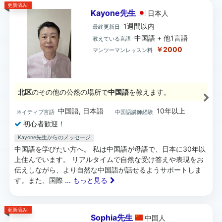
更新済み!
Kayone先生
日本
人
1週間以内
最終更新日
中国語 + 他1言語
教えている言語
￥2000
マンツーマンレッスン料
北区
のその他の公然の場所で
中国語
を教えます。
中国語, 日本語
10年以上
ネイティブ言語
中国語講師経験
初心者歓迎！
Kayone先生からのメッセージ
中国語を学びたい方へ。 私は中国語が母語で、日本に30年以
上住んでいます。 リアルタイムで自然な受け答えや表現をお
伝えしながら、より自然な中国語が話せるようサポートしま
す。また、国際
... もっと見る
更新済み!
Sophia先生
中国
人