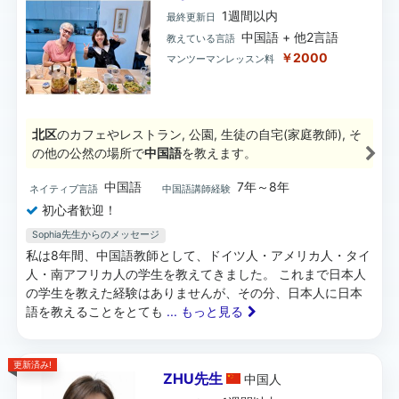
1週間以内
最終更新日
中国語 + 他2言語
教えている言語
￥2000
マンツーマンレッスン料
北区
のカフェやレストラン, 公園, 生徒の自宅(家庭教師), そ
の他の公然の場所で
中国語
を教えます。
中国語
7年～8年
ネイティブ言語
中国語講師経験
初心者歓迎！
Sophia先生からのメッセージ
私は8年間、中国語教師として、ドイツ人・アメリカ人・タイ
人・南アフリカ人の学生を教えてきました。 これまで日本人
の学生を教えた経験はありませんが、その分、日本人に日本
語を教えることをとても
... もっと見る
更新済み!
ZHU先生
中国
人