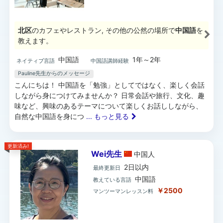
北区
のカフェやレストラン, その他の公然の場所で
中国語
を
教えます。
中国語
1年～2年
ネイティブ言語
中国語講師経験
Pauline先生からのメッセージ
こんにちは！ 中国語を「勉強」としてではなく、楽しく会話
しながら身につけてみませんか？ 日常会話や旅行、文化、趣
味など、興味のあるテーマについて楽しくお話ししながら、
自然な中国語を身につ
... もっと見る
更新済み!
Wei先生
中国
人
2日以内
最終更新日
中国語
教えている言語
￥2500
マンツーマンレッスン料