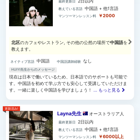
2日以内
最終更新日
中国語 + 他1言語
教えている言語
￥2000
マンツーマンレッスン料
北区
のカフェやレストラン, その他の公然の場所で
中国語
を
教えます。
中国語
なし
ネイティブ言語
中国語講師経験
HUIYI先生からのメッセージ
現在は日本で働いているため、日本語でのサポートも可能で
す。中国語を初めて学ぶ方でも安心して受講していただけま
す。一緒に楽しく中国語を学びましょう！
... もっと見る
更新済み!
Layna先生
オーストラリア
人
2日以内
最終更新日
中国語 + 他1言語
教えている言語
￥6000以上
マンツーマンレッスン料