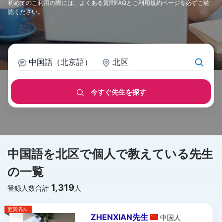
初めてのご利用の際には、
よくある質問FAQ
と
ご利用規約
ページを必ずご確
認ください。
中国語（北京語）
北区
今すぐ先生を探す
中国語を北区で個人で教えている先生
の一覧
1,319
登録人数合計
人
更新済み!
ZHENXIAN先生
中国
人