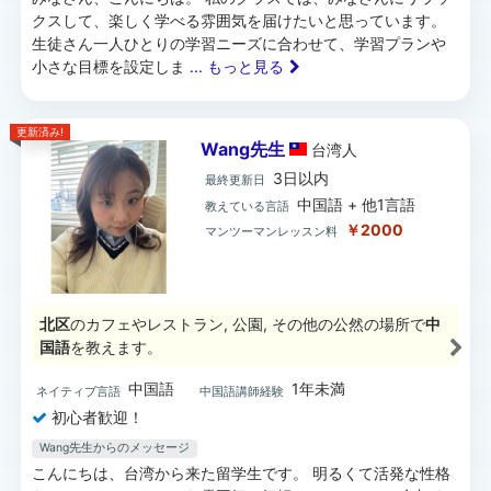
クスして、楽しく学べる雰囲気を届けたいと思っています。
生徒さん一人ひとりの学習ニーズに合わせて、学習プランや
小さな目標を設定しま
... もっと見る
更新済み!
Wang先生
台湾
人
3日以内
最終更新日
中国語 + 他1言語
教えている言語
￥2000
マンツーマンレッスン料
北区
のカフェやレストラン, 公園, その他の公然の場所で
中
国語
を教えます。
中国語
1年未満
ネイティブ言語
中国語講師経験
初心者歓迎！
Wang先生からのメッセージ
こんにちは、台湾から来た留学生です。 明るくて活発な性格