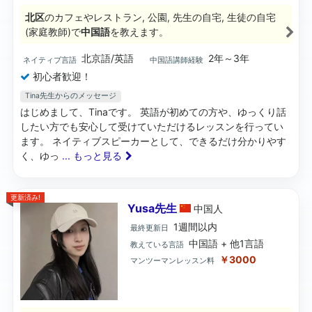
北区
のカフェやレストラン, 公園, 先生の自宅, 生徒の自宅
(家庭教師)で
中国語
を教えます。
北京語/英語
2年～3年
ネイティブ言語
中国語講師経験
初心者歓迎！
Tina先生からのメッセージ
はじめまして、Tinaです。 英語が初めての方や、ゆっくり話
したい方でも安心して受けていただけるレッスンを行ってい
ます。 ネイティブスピーカーとして、できるだけ分かりやす
く、ゆっ
... もっと見る
更新済み!
Yusa先生
中国
人
1週間以内
最終更新日
中国語 + 他1言語
教えている言語
￥3000
マンツーマンレッスン料