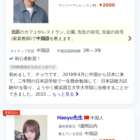
￥2000
マンツーマンレッスン料
北区
のカフェやレストラン, 公園, 先生の自宅, 生徒の自宅
(家庭教師)で
中国語
を教えます。
中国語
2年～3年
ネイティブ言語
中国語講師経験
初心者歓迎！
CHEN先生からのメッセージ
初めまして、チョウです。 2019年4月に中国から日本に来
て、二年間の日本語学校で一生懸命勉強して、日本語能力試
験N1を取り、ようやく横浜国立大学大学院に合格することが
できました。2023
... もっと見る
更新済み!
Haoyu先生
中国
人
1週間以内
最終更新日
中国語
教えている言語