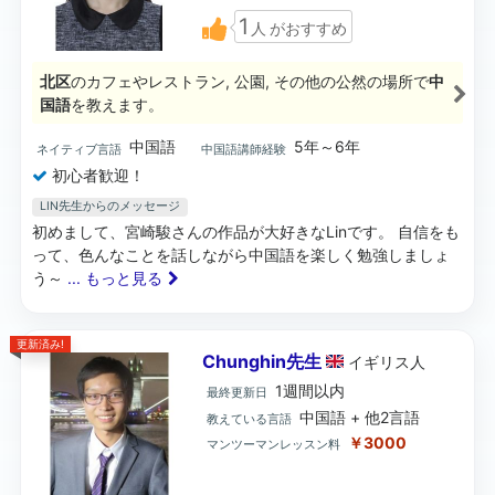
1
人
がおすすめ
北区
のカフェやレストラン, 公園, その他の公然の場所で
中
国語
を教えます。
中国語
5年～6年
ネイティブ言語
中国語講師経験
初心者歓迎！
LIN先生からのメッセージ
初めまして、宮崎駿さんの作品が大好きなLinです。 自信をも
って、色んなことを話しながら中国語を楽しく勉強しましょ
う～
... もっと見る
更新済み!
Chunghin先生
イギリス
人
1週間以内
最終更新日
中国語 + 他2言語
教えている言語
￥3000
マンツーマンレッスン料