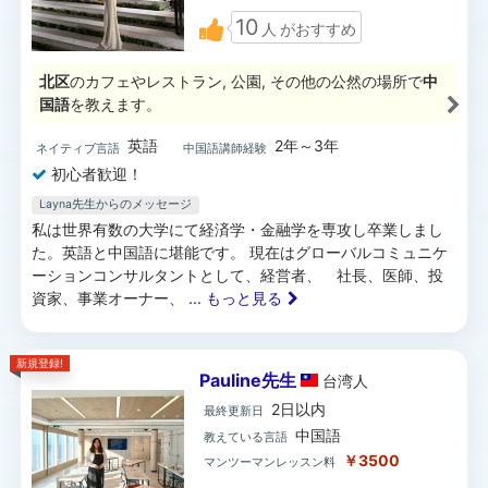
10
人
がおすすめ
北区
のカフェやレストラン, 公園, その他の公然の場所で
中
国語
を教えます。
英語
2年～3年
ネイティブ言語
中国語講師経験
初心者歓迎！
Layna先生からのメッセージ
私は世界有数の大学にて経済学・金融学を専攻し卒業しまし
た。英語と中国語に堪能です。 現在はグローバルコミュニケ
ーションコンサルタントとして、経営者、 社長、医師、投
資家、事業オーナー、
... もっと見る
新規登録!
Pauline先生
台湾
人
2日以内
最終更新日
中国語
教えている言語
￥3500
マンツーマンレッスン料