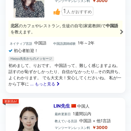
￥3000
マンツーマンレッスン料
1
人
がおすすめ
北区
のカフェやレストラン, 生徒の自宅(家庭教師)で
中国語
を教えます。
中国語
1年～2年
ネイティブ言語
中国語講師経験
初心者歓迎！
Haoyu先生からのメッセージ
初めまして、りおです。 中国語って、難しく感じますよね。
話すのが恥ずかしかったり、自信がなかったり…その気持ち、
よくわかります。 でも大丈夫！安心してくださいね。 私が一
から丁寧に
... もっと見る
更新済み!
LIN先生
中国
人
1週間以内
最終更新日
中国語 + 他1言語
教えている言語
￥3000
マンツーマンレッスン料