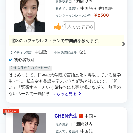
1週間以内
最終更新日
中国語 + 他1言語
教えている言語
￥2500
マンツーマンレッスン料
1
人
がおすすめ
北区
のカフェやレストランで
中国語
を教えます。
中国語
なし
ネイティブ言語
中国語講師経験
初心者歓迎！
ZHU先生からのメッセージ
はじめまして。日本の大学院で言語文化を専攻している留学
生です。 私自身も英語を学んできた経験があるので、「難し
い」「緊張する」という気持ちにも寄り添いながら、無理の
ないペースで一緒に学
... もっと見る
更新済み!
CHEN先生
中国
人
1週間以内
最終更新日
中国語
教えている言語