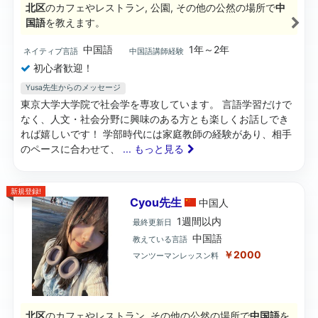
北区
のカフェやレストラン, 公園, その他の公然の場所で
中
国語
を教えます。
中国語
1年～2年
ネイティブ言語
中国語講師経験
初心者歓迎！
Yusa先生からのメッセージ
東京大学大学院で社会学を専攻しています。 言語学習だけで
なく、人文・社会分野に興味のある方とも楽しくお話しでき
れば嬉しいです！ 学部時代には家庭教師の経験があり、相手
のペースに合わせて、
... もっと見る
新規登録!
Cyou先生
中国
人
1週間以内
最終更新日
中国語
教えている言語
￥2000
マンツーマンレッスン料
北区
のカフェやレストラン, その他の公然の場所で
中国語
を