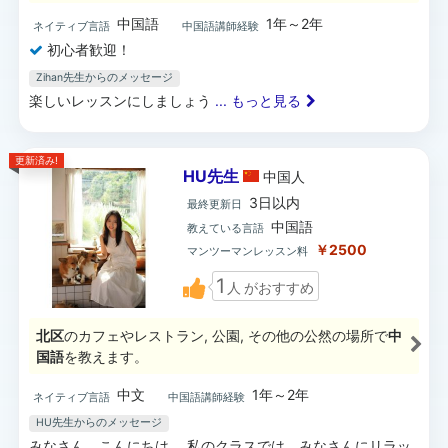
中国語
1年～2年
ネイティブ言語
中国語講師経験
初心者歓迎！
Zihan先生からのメッセージ
楽しいレッスンにしましょう
... もっと見る
更新済み!
HU先生
中国
人
3日以内
最終更新日
中国語
教えている言語
￥2500
マンツーマンレッスン料
1
人
がおすすめ
北区
のカフェやレストラン, 公園, その他の公然の場所で
中
国語
を教えます。
中文
1年～2年
ネイティブ言語
中国語講師経験
HU先生からのメッセージ
みなさん、こんにちは。 私のクラスでは、みなさんにリラッ