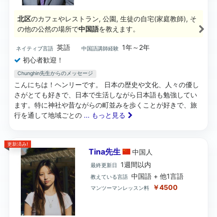
北区
のカフェやレストラン, 公園, 生徒の自宅(家庭教師), そ
の他の公然の場所で
中国語
を教えます。
英語
1年～2年
ネイティブ言語
中国語講師経験
初心者歓迎！
Chunghin先生からのメッセージ
こんにちは！ヘンリーです。 日本の歴史や文化、人々の優し
さがとても好きで、日本で生活しながら日本語も勉強してい
ます。特に神社や昔ながらの町並みを歩くことが好きで、旅
行を通して地域ごとの
... もっと見る
更新済み!
Tina先生
中国
人
1週間以内
最終更新日
中国語 + 他1言語
教えている言語
￥4500
マンツーマンレッスン料