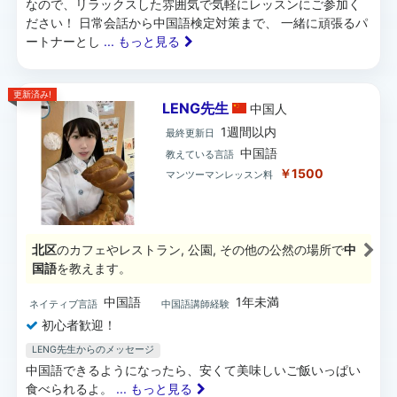
なので、リラックスした雰囲気で気軽にレッスンにご参加く
ださい！ 日常会話から中国語検定対策まで、 一緒に頑張るパ
ートナーとし
... もっと見る
更新済み!
LENG先生
中国
人
1週間以内
最終更新日
中国語
教えている言語
￥1500
マンツーマンレッスン料
北区
のカフェやレストラン, 公園, その他の公然の場所で
中
国語
を教えます。
中国語
1年未満
ネイティブ言語
中国語講師経験
初心者歓迎！
LENG先生からのメッセージ
中国語できるようになったら、安くて美味しいご飯いっぱい
食べられるよ。
... もっと見る