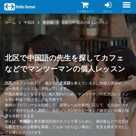
メ
イ
ン
メニュー
マイ先生カート
ログイン
コ
ン
ホーム
中国語
東京都
北区で中国語の個人レッスン
テ
ン
ツ
に
移
動
北区で中国語の先生を探してカフェ
などでマンツーマンの個人レッスン
北区
のカフェや自宅で、個人的に
北京語
を教えている主に外国人講師が、ハ
ロー先生ドットコムに登録しています。
中国語教室などを通さない個人契約のため、マンツーマンの北京語レッスン
を安い料金で受けることも可能です。
教師のプロフィールを比較して、語学レベルや条件に応じて、北京語のネイ
ティブ先生や日本人講師に、会話レッスンやスピーキング練習などの個人指
導を依頼できます。
例えば、
中国語
を東京都北区内のカフェで習うために、掲示板などで北京語
を教えてくれる教師を募集してもみつからない場合に、先生を探す方法とし
てお使いいただけます。