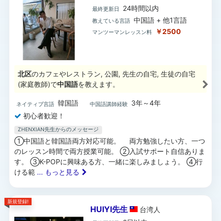
24時間以内
最終更新日
中国語 + 他1言語
教えている言語
￥2500
マンツーマンレッスン料
北区
のカフェやレストラン, 公園, 先生の自宅, 生徒の自宅
(家庭教師)で
中国語
を教えます。
韓国語
3年～4年
ネイティブ言語
中国語講師経験
初心者歓迎！
ZHENXIAN先生からのメッセージ
①中国語と韓国語両方対応可能。 両方勉強したい方、一つ
のレッスン時間で両方授業可能。 ②入試サポート自信ありま
す。 ③K-POPに興味ある方、一緒に楽しみましょう。 ④行
ける範
... もっと見る
新規登録!
HUIYI先生
台湾
人