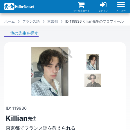
メ
イ
ン
メニュー
マイ先生カート
ログイン
コ
ン
ホーム
フランス語
東京都
ID:119936 Killian先生のプロフィール
テ
ン
ツ
他の先生を探す
に
移
動
ID: 119936
Killian
先生
東京都でフランス語を教えられる