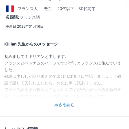
フランス
人
男性
20代以下～30代前半
母国語:
フランス語
更新日
2025年01月16日
Killian 先生からのメッセージ
初めまして！キリアンと申します。
フランスとベトナムのハーフですがずっとフランスに住んでいま
した。
敬語は少ししか話せまんのでよければタメ口で話しましょう！敬
語で話して失礼しましたら、お先に申し訳ありません。
フランス語をまだ教えたことないんですが子供から言語を勉強す
ることが好きなのでフランス語を教える自信があります！
1時間以上したいでしたら、時給は下がる可能性があります！
続きを読む
授業の前に、何が勉強したいを教えてください、そうしたら、授
業が作れます！
聞きたいことありましたら、ぜひ私に聞いてください！