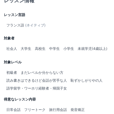
レッスン情報
これからよろしくお願いします！
レッスン言語
フランス語
(ネイティブ)
対象者
社会人
大学生
高校生
中学生
小学生
未就学児(4歳以上)
対象レベル
初級者
まだレベルか分からない方
読み書きはできるけど会話が苦手な人
恥ずかしがりやの人
語学留学・ワーホリ経験者・帰国子女
得意なレッスン内容
日常会話
フリートーク
旅行用会話
発音矯正