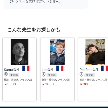
はレッスンを受け付けていません。
こんな先生をお探しかも
Kamel先生
Leo先生
Pacôme先生
東京都
東京都
東京都
英語・英会話, フランス語
英語・英会話, フランス語
英語・英会話, フランス語
￥3500
￥3000
￥3000