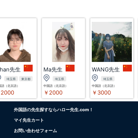
ihan先生
Ma先生
WANG先生
埼玉県
東京都
埼玉県
埼玉県
国語（北京語）
中国語（北京語）
中国語（北京語）
2000
￥2000
￥3000
外国語の先生探すならハロー先生.com！
マイ先生カート
お問い合わせフォーム