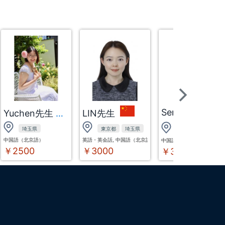
Sen先生
Yuchen先生
LIN先生
埼玉県
東京都
埼玉県
埼玉県
東京都
中国語（北京語）
英語・英会話, 中国語（北京語）
中国語（北京語）, 中国語（
￥2500
￥3000
￥3000