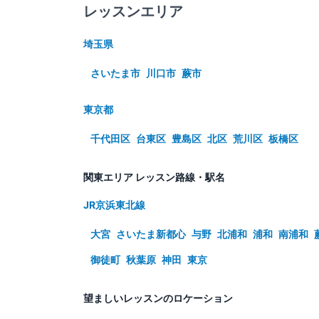
レッスンエリア
埼玉県
さいたま市
川口市
蕨市
東京都
千代田区
台東区
豊島区
北区
荒川区
板橋区
関東エリア レッスン路線・駅名
JR京浜東北線
大宮
さいたま新都心
与野
北浦和
浦和
南浦和
御徒町
秋葉原
神田
東京
望ましいレッスンのロケーション