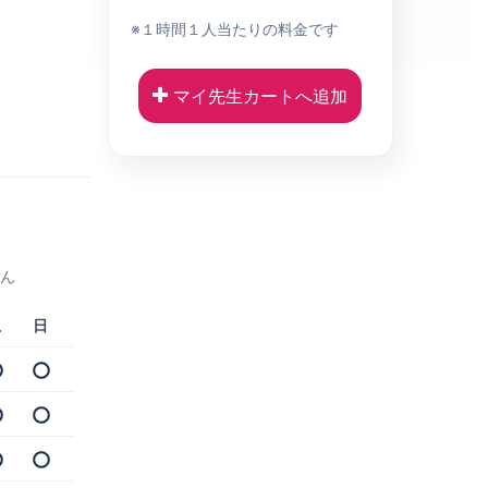
※１時間１人当たりの料金です
マイ先生カートへ追加
せん
土
日