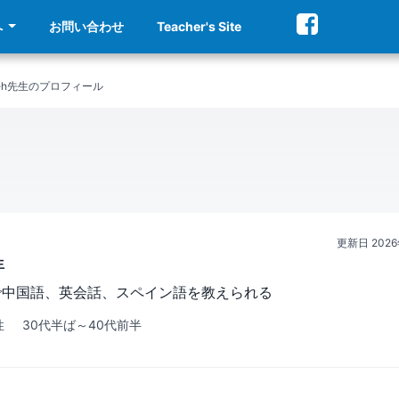
へ
お問い合わせ
Teacher's Site
ichieh先生のプロフィール
更新日
202
生
で中国語、英会話、スペイン語を教えられる
性
30代半ば～40代前半