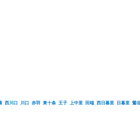
蕨
西川口
川口
赤羽
東十条
王子
上中里
田端
西日暮里
日暮里
鶯