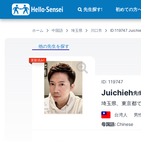
メ
イ
初めての方
先生探す!
ン
コ
ン
テ
ン
ホーム
中国語
埼玉県
川口市
ID:119747 Ju
ツ
に
移
動
他の先生を探す
更新済み!
ID: 119747
Juichieh
先
埼玉県、東京都
台湾
人
男
母国語:
Chinese