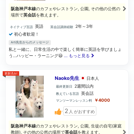
阪急神戸本線
のカフェやレストラン, 公園, その他の公然の
場所で
英会話
を教えます。
英語
2年～3年
ネイティブ言語
英会話講師経験
初心者歓迎！
Arti先生からのメッセージ
私と一緒に、日常生活の中で楽しく簡単に英語を学びましょ
う...ハッピー・ラーニング😃
... もっと見る
更新済み!
Naoko先生
日本
人
2週間以内
最終更新日
英会話
教えている言語
￥4000
マンツーマンレッスン料
2
人
がおすすめ
阪急神戸本線
のカフェやレストラン, 公園, 生徒の自宅(家庭
教師), その他の公然の場所で
英会話
を教えます。