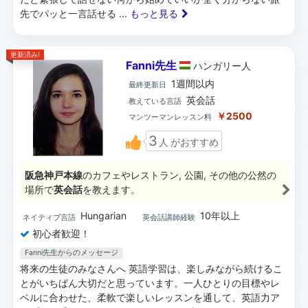
先でパッと一言話せる
... もっと見る
更新済み!
Fanni先生
ハンガリー
人
1週間以内
最終更新日
英会話
教えている言語
￥2500
マンツーマンレッスン料
3
人
がおすすめ
阪急神戸本線
のカフェやレストラン, 公園, その他の公然の
場所で
英会話
を教えます。
Hungarian
10年以上
ネイティブ言語
英会話講師経験
初心者歓迎！
Fanni先生からのメッセージ
将来の生徒のみなさんへ 英語学習は、楽しみながら続けるこ
とがいちばん大切だと思っています。一人ひとりの目標やレ
ベルに合わせた、柔軟で楽しいレッスンを通して、英語力ア