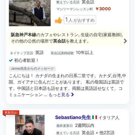
英会話
教えている言語
￥3000
マンツーマンレッスン料
1
人
がおすすめ
阪急神戸本線
のカフェやレストラン, 生徒の自宅(家庭教師),
その他の公然の場所で
英会話
を教えます。
英語
10年以上
ネイティブ言語
英会話講師経験
初心者歓迎！
James先生からのメッセージ
こんにちは！ カナダの生まれの日系二世です。カナダ,台湾,中
国、ガイアナに住んだことがあります。 私の母国語は英語で
す。中国語と日本語も話せます。両親は英語話せなくて、コ
ミュニケーション
... もっと見る
更新済み!
Sebastiano先生
イタリア
人
2週間以内
最終更新日
英会話 + 他2言語
教えている言語