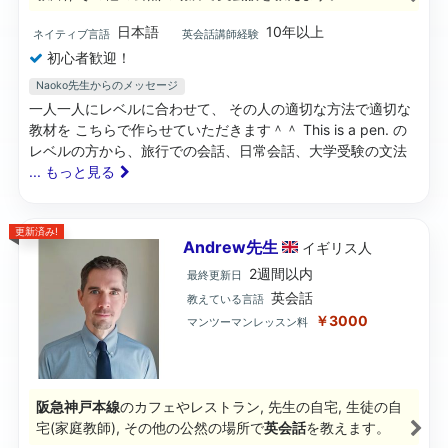
日本語
10年以上
ネイティブ言語
英会話講師経験
初心者歓迎！
Naoko先生からのメッセージ
一人一人にレベルに合わせて、 その人の適切な方法で適切な
教材を こちらで作らせていただきます＾＾ This is a pen. の
レベルの方から、旅行での会話、日常会話、大学受験の文法
... もっと見る
更新済み!
Andrew先生
イギリス
人
2週間以内
最終更新日
英会話
教えている言語
￥3000
マンツーマンレッスン料
阪急神戸本線
のカフェやレストラン, 先生の自宅, 生徒の自
宅(家庭教師), その他の公然の場所で
英会話
を教えます。