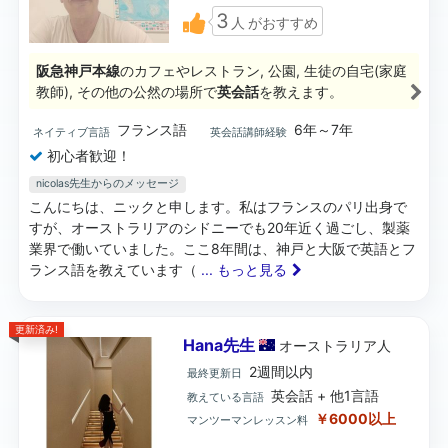
3
人
がおすすめ
阪急神戸本線
のカフェやレストラン, 公園, 生徒の自宅(家庭
教師), その他の公然の場所で
英会話
を教えます。
フランス語
6年～7年
ネイティブ言語
英会話講師経験
初心者歓迎！
nicolas先生からのメッセージ
こんにちは、ニックと申します。私はフランスのパリ出身で
すが、オーストラリアのシドニーでも20年近く過ごし、製薬
業界で働いていました。ここ8年間は、神戸と大阪で英語とフ
ランス語を教えています（
... もっと見る
更新済み!
Hana先生
オーストラリア
人
2週間以内
最終更新日
英会話 + 他1言語
教えている言語
￥6000以上
マンツーマンレッスン料