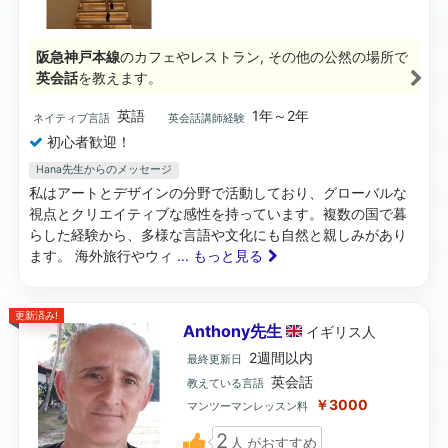
阪急神戸本線
のカフェやレストラン, その他の公然の場所で
英会話
を教えます。
英語
1年～2年
ネイティブ言語
英会話講師経験
初心者歓迎！
Hana先生からのメッセージ
私はアートとデザインの分野で活動しており、グローバルな
視点とクリエイティブな感性を持っています。複数の国で暮
らした経験から、多様な言語や文化にも自然と親しみがあり
ます。 海外旅行やウィ
... もっと見る
更新済み!
Anthony先生
イギリス
人
2週間以内
最終更新日
英会話
教えている言語
￥3000
マンツーマンレッスン料
2
人
がおすすめ