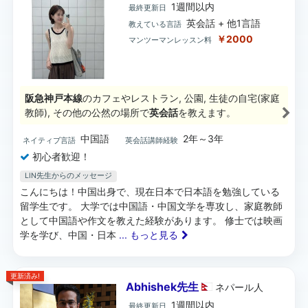
1週間以内
最終更新日
英会話 + 他1言語
教えている言語
￥2000
マンツーマンレッスン料
阪急神戸本線
のカフェやレストラン, 公園, 生徒の自宅(家庭
教師), その他の公然の場所で
英会話
を教えます。
中国語
2年～3年
ネイティブ言語
英会話講師経験
初心者歓迎！
LIN先生からのメッセージ
こんにちは！中国出身で、現在日本で日本語を勉強している
留学生です。 大学では中国語・中国文学を専攻し、家庭教師
として中国語や作文を教えた経験があります。 修士では映画
学を学び、中国・日本
... もっと見る
更新済み!
Abhishek先生
ネパール
人
1週間以内
最終更新日