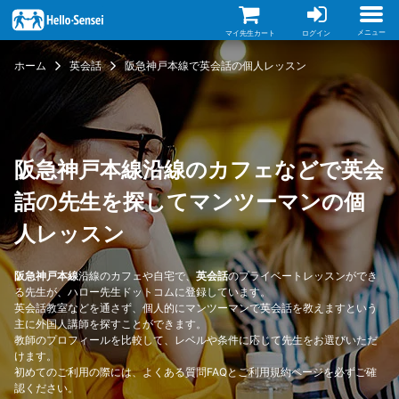
メ
イ
ン
メニュー
マイ先生カート
ログイン
コ
ン
ホーム
英会話
阪急神戸本線で英会話の個人レッスン
テ
ン
ツ
に
移
動
阪急神戸本線沿線のカフェなどで英会
話の先生を探してマンツーマンの個
人レッスン
阪急神戸本線
沿線のカフェや自宅で、
英会話
のプライベートレッスンができ
る先生が、ハロー先生ドットコムに登録しています。
英会話教室などを通さず、個人的にマンツーマンで英会話を教えますという
主に外国人講師を探すことができます。
教師のプロフィールを比較して、レベルや条件に応じて先生をお選びいただ
けます。
初めてのご利用の際には、
よくある質問FAQ
と
ご利用規約
ページを必ずご確
認ください。