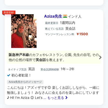
新規登録!
Aziza先生
インド
人
1週間以内
最終更新日
英会話
教えている言語
￥1500
マンツーマンレッスン料
阪急神戸本線
のカフェやレストラン, 公園, 先生の自宅, その
他の公然の場所で
英会話
を教えます。
英語
1年～2年
ネイティブ言語
英会話講師経験
初心者歓迎！
Aziza先生からのメッセージ
こんにちは！アズィザです😊 楽しくお話ししながら、一緒に
勉強しましょう！ みなさんに会えるのを楽しみにしています
♪ Hi! I'm Aziza 😊 Let's
... もっと見る