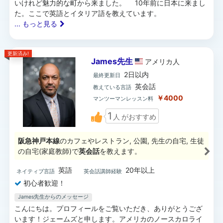
いけれど魅力的な町から来ました。 10年前に日本に来まし
た。ここで英語とイタリア語を教えています。
... もっと見る
更新済み!
James先生
アメリカ
人
2日以内
最終更新日
英会話
教えている言語
￥4000
マンツーマンレッスン料
1
人
がおすすめ
阪急神戸本線
のカフェやレストラン, 公園, 先生の自宅, 生徒
の自宅(家庭教師)で
英会話
を教えます。
英語
20年以上
ネイティブ言語
英会話講師経験
初心者歓迎！
James先生からのメッセージ
こんにちは。プロフィールをご覧いただき、ありがとうござ
います！ジェームズと申します。アメリカのノースカロライ