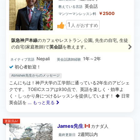
英会話
教えている言語
￥2500
マンツーマンレッスン料
1
人
がおすすめ
阪急神戸本線
のカフェやレストラン, 公園, 先生の自宅, 生徒
の自宅(家庭教師)で
英会話
を教えます。
Nepali
1年～2年
ネイティブ言語
英会話講師経験
初心者歓迎！
Abhishek先生からのメッセージ
こんにちは！神戸大学の工学部に通っている2年生のアビシェ
クです。 TOEICスコアは930点で、英語を楽しく・効率よ
く・しっかり身につけるレッスンを提供しています！ ◆ 日常
英会話を
... もっと見る
更新済み!
James先生
カナダ
人
2週間以内
最終更新日