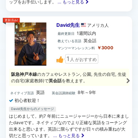
ップをお手伝いします。
... もっと見る
更新済み!
David先生
アメリカ
人
1週間以内
最終更新日
英会話
教えている言語
￥3000
マンツーマンレッスン料
1
人
がおすすめ
阪急神戸本線
のカフェやレストラン, 公園, 先生の自宅, 生徒
の自宅(家庭教師)で
英会話
を教えます。
英語
8年～9年
ネイティブ言語
英会話講師経験
初心者歓迎！
David先生からのメッセージ
はじめまして。約7 年前にニュージャージーから日本に来まし
たdaveです。ネイティブなのでより正確な英語をコーチング
出来ると思います。英語に限らずですが日々の積み重ねが大
切だと思っています。
... もっと見る