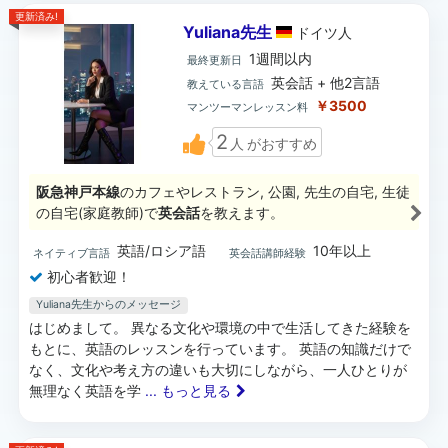
更新済み!
Yuliana先生
ドイツ
人
1週間以内
最終更新日
英会話 + 他2言語
教えている言語
￥3500
マンツーマンレッスン料
2
人
がおすすめ
阪急神戸本線
のカフェやレストラン, 公園, 先生の自宅, 生徒
の自宅(家庭教師)で
英会話
を教えます。
英語/ロシア語
10年以上
ネイティブ言語
英会話講師経験
初心者歓迎！
Yuliana先生からのメッセージ
はじめまして。 異なる文化や環境の中で生活してきた経験を
もとに、英語のレッスンを行っています。 英語の知識だけで
なく、文化や考え方の違いも大切にしながら、一人ひとりが
無理なく英語を学
... もっと見る