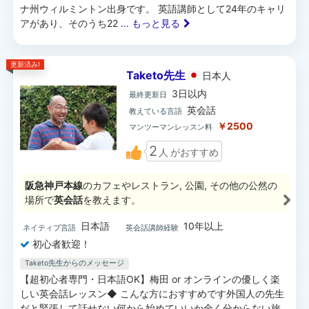
ナ州ウィルミントン出身です。 英語講師として24年のキャリ
アがあり、そのうち22
... もっと見る
更新済み!
Taketo先生
日本
人
3日以内
最終更新日
英会話
教えている言語
￥2500
マンツーマンレッスン料
2
人
がおすすめ
阪急神戸本線
のカフェやレストラン, 公園, その他の公然の
場所で
英会話
を教えます。
日本語
10年以上
ネイティブ言語
英会話講師経験
初心者歓迎！
Taketo先生からのメッセージ
【超初心者専門・日本語OK】梅田 or オンラインの優しく楽
しい英会話レッスン◆ こんな方におすすめです外国人の先生
だと緊張して話せない何から始めていいか全く分からない旅