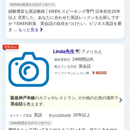
Anthony先生からのメッセージ
経験豊富な英語教師 | EIKEN スピーキング専門 日本在住20年
以上 充実した、あなたに合わせた英語レッスンをお探しです
か？EIKEN対策、英会話の自信をつけたい、ビジネス英語を磨
き
... もっと見る
更新済み!
Linda先生
アメリカ
人
24時間以内
最終更新日
英会話
教えている言語
￥4000
マンツーマンレッスン料
阪急神戸本線
のカフェやレストラン, その他の公然の場所で
英会話
を教えます。
英語
20年以上
ネイティブ言語
英会話講師経験
Linda先生からのメッセージ
興味をもって頂いてありがとうございます。好みにあわせた