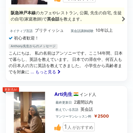
阪急神戸本線
のカフェやレストラン, 公園, 先生の自宅, 生徒
の自宅(家庭教師)で
英会話
を教えます。
ブリティッシュ
10年以上
ネイティブ言語
英会話講師経験
初心者歓迎！
Anthony先生からのメッセージ
こんにちは。 私の名前はアンソニーです。ここ14年間、日本
で暮らし、英語を教えています。 日本での滞在中、何百人も
の日本人の方に英語を教えてきました。 小学生から高齢者ま
でを対象に
... もっと見る
更新済み!
Arti先生
インド
人
2週間以内
最終更新日
英会話
教えている言語
￥2500
マンツーマンレッスン料
1
人
がおすすめ