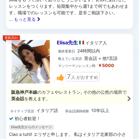
レッスンをつくります。短期集中から週1まで何でもあわせま
す。職場でのレッスンも可能です、是非ご相談下さい。
... もっと見る
更新済み!
Elisa先生
イタリア
人
24時間以内
最終更新日
英会話 + 他1言語
教えている言語
￥5000
マンツーマンレッスン料
7
人
がおすすめ
阪急神戸本線
のカフェやレストラン, その他の公然の場所で
英会話
を教えます。
イタリア語
10年以上
ネイティブ言語
英会話講師経験
初心者歓迎！
Elisa先生からのメッセージ
Ciao a tutti! エリザと申します。 私はイタリア北東部の小さ