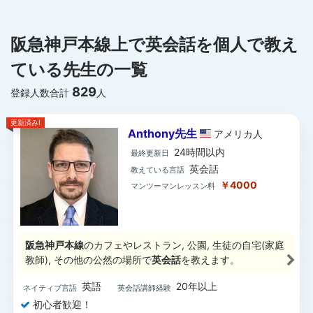
阪急神戸本線上で英会話を個人で教え
ている先生の一覧
829
登録人数合計
人
更新済み!
Anthony先生
アメリカ
人
24時間以内
最終更新日
英会話
教えている言語
￥4000
マンツーマンレッスン料
阪急神戸本線
のカフェやレストラン, 公園, 生徒の自宅(家庭
教師), その他の公然の場所で
英会話
を教えます。
英語
20年以上
ネイティブ言語
英会話講師経験
初心者歓迎！