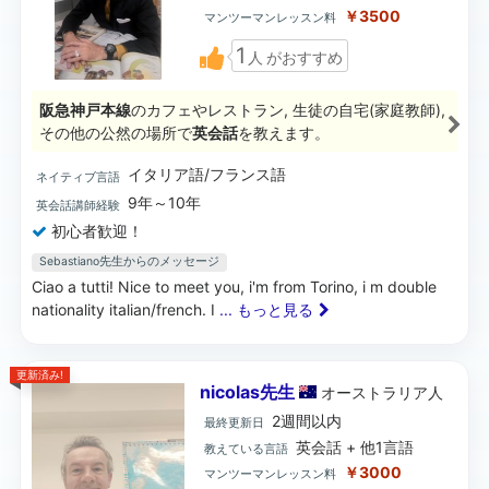
￥3500
マンツーマンレッスン料
1
人
がおすすめ
阪急神戸本線
のカフェやレストラン, 生徒の自宅(家庭教師),
その他の公然の場所で
英会話
を教えます。
イタリア語/フランス語
ネイティブ言語
9年～10年
英会話講師経験
初心者歓迎！
Sebastiano先生からのメッセージ
Ciao a tutti! Nice to meet you, i'm from Torino, i m double
nationality italian/french. I
... もっと見る
更新済み!
nicolas先生
オーストラリア
人
2週間以内
最終更新日
英会話 + 他1言語
教えている言語
￥3000
マンツーマンレッスン料