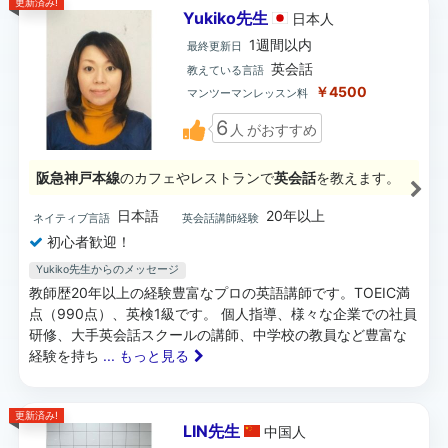
更新済み!
Yukiko先生
日本
人
1週間以内
最終更新日
英会話
教えている言語
￥4500
マンツーマンレッスン料
6
人
がおすすめ
阪急神戸本線
のカフェやレストランで
英会話
を教えます。
日本語
20年以上
ネイティブ言語
英会話講師経験
初心者歓迎！
Yukiko先生からのメッセージ
教師歴20年以上の経験豊富なプロの英語講師です。TOEIC満
点（990点）、英検1級です。 個人指導、様々な企業での社員
研修、大手英会話スクールの講師、中学校の教員など豊富な
経験を持ち
... もっと見る
更新済み!
LIN先生
中国
人