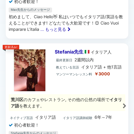
初心者歓迎！
Max先生からのメッセージ
初めまして、Ciao Hello👋 私はいつでもイタリア語/英語を教
えることができます! どなたでも大歓迎です！😊 Ciao Vuoi
imparare L'italia
... もっと見る
更新済み!
Stefania先生
イタリア
人
2週間以内
最終更新日
イタリア語 + 他1言語
教えている言語
￥3000
マンツーマンレッスン料
荒川区
のカフェやレストラン, その他の公然の場所で
イタリ
ア語
を教えます。
イタリア語
6年～7年
ネイティブ言語
イタリア語講師経験
初心者歓迎！
Stefania先生からのメッセージ