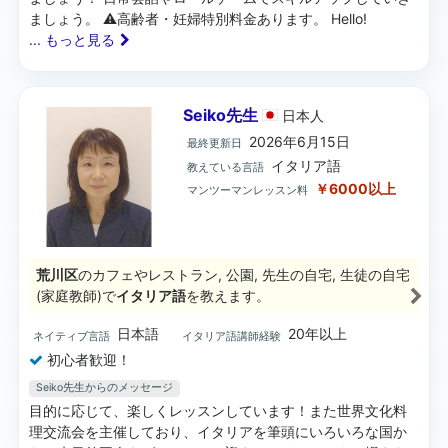
ましょう。 ⚠️高齢者・妊婦特別料金あります。 Hello!
... もっと見る
Seiko先生
日本
人
2026年6月15日
最終更新日
イタリア語
教えている言語
￥6000以上
マンツーマンレッスン料
荒川区
のカフェやレストラン, 公園, 先生の自宅, 生徒の自宅
(家庭教師)で
イタリア語
を教えます。
日本語
20年以上
ネイティブ言語
イタリア語講師経験
初心者歓迎！
Seiko先生からのメッセージ
目的に応じて、楽しくレッスンしています！また世界文化料
理交流会を主催しており、イタリアを筆頭にいろいろな国か