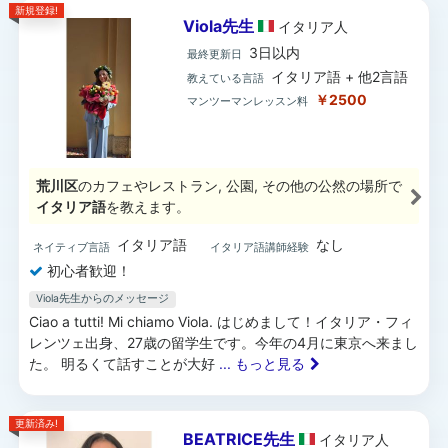
新規登録!
Viola先生
イタリア
人
3日以内
最終更新日
イタリア語 + 他2言語
教えている言語
￥2500
マンツーマンレッスン料
荒川区
のカフェやレストラン, 公園, その他の公然の場所で
イタリア語
を教えます。
イタリア語
なし
ネイティブ言語
イタリア語講師経験
初心者歓迎！
Viola先生からのメッセージ
Ciao a tutti! Mi chiamo Viola. はじめまして！イタリア・フィ
レンツェ出身、27歳の留学生です。今年の4月に東京へ来まし
た。 明るくて話すことが大好
... もっと見る
更新済み!
BEATRICE先生
イタリア
人