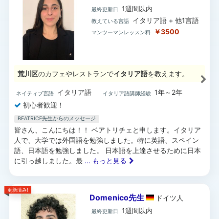
1週間以内
最終更新日
イタリア語 + 他1言語
教えている言語
￥3500
マンツーマンレッスン料
荒川区
のカフェやレストランで
イタリア語
を教えます。
イタリア語
1年～2年
ネイティブ言語
イタリア語講師経験
初心者歓迎！
BEATRICE先生からのメッセージ
皆さん、こんにちは！！ ベアトリチェと申します。イタリア
人で、大学では外国語を勉強しました。特に英語、スペイン
語、日本語を勉強しました。 日本語を上達させるために日本
に引っ越しました。最
... もっと見る
更新済み!
Domenico先生
ドイツ
人
1週間以内
最終更新日