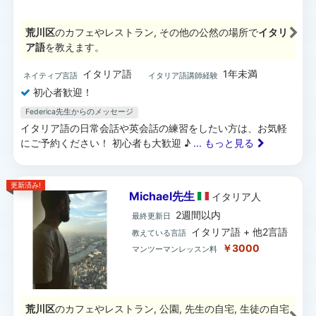
荒川区
のカフェやレストラン, その他の公然の場所で
イタリ
ア語
を教えます。
イタリア語
1年未満
ネイティブ言語
イタリア語講師経験
初心者歓迎！
Federica先生からのメッセージ
イタリア語の日常会話や英会話の練習をしたい方は、お気軽
にご予約ください！ 初心者も大歓迎 ♪
... もっと見る
更新済み!
Michael先生
イタリア
人
2週間以内
最終更新日
イタリア語 + 他2言語
教えている言語
￥3000
マンツーマンレッスン料
荒川区
のカフェやレストラン, 公園, 先生の自宅, 生徒の自宅