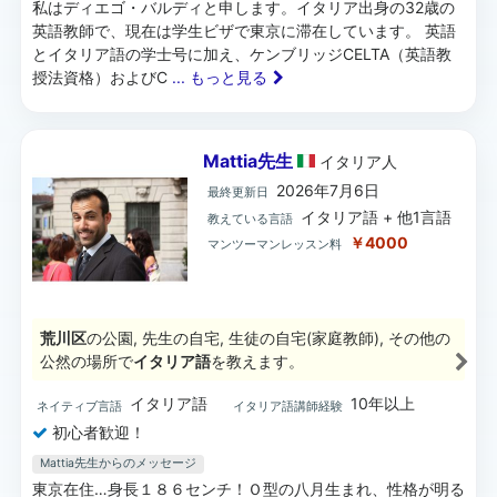
私はディエゴ・バルディと申します。イタリア出身の32歳の
英語教師で、現在は学生ビザで東京に滞在しています。 英語
とイタリア語の学士号に加え、ケンブリッジCELTA（英語教
授法資格）およびC
... もっと見る
Mattia先生
イタリア
人
2026年7月6日
最終更新日
イタリア語 + 他1言語
教えている言語
￥4000
マンツーマンレッスン料
荒川区
の公園, 先生の自宅, 生徒の自宅(家庭教師), その他の
公然の場所で
イタリア語
を教えます。
イタリア語
10年以上
ネイティブ言語
イタリア語講師経験
初心者歓迎！
Mattia先生からのメッセージ
東京在住…身長１８６センチ！Ｏ型の八月生まれ、性格が明る