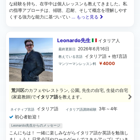
な経験を持ち、在学中は個人レッスンも教えてきました。私
の指導アプローチは、傾聴、忍耐、そして概念を理解しやす
くする強力な能力に基づいてい
... もっと見る
Leonardo先生
イタリア
人
2026年6月16日
最終更新日
イタリア語 + 他1言語
教えている言語
￥4000
マンツーマンレッスン料
荒川区
のカフェやレストラン, 公園, 先生の自宅, 生徒の自宅
(家庭教師)で
イタリア語
を教えます。
イタリア語
3年～4年
ネイティブ言語
イタリア語講師経験
初心者歓迎！
Leonardo先生からのメッセージ
こんにちは！ 一緒に楽しみながらイタリア語か英語を勉強し
ましょう！ 日常会話やロールゲームでスキルアップしていき