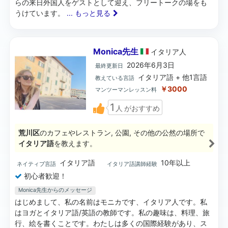
らの来日外国人をゲストとして迎え、フリートークの場をも
うけています。
... もっと見る
Monica先生
イタリア
人
2026年6月3日
最終更新日
イタリア語 + 他1言語
教えている言語
￥3000
マンツーマンレッスン料
1
人
がおすすめ
荒川区
のカフェやレストラン, 公園, その他の公然の場所で
イタリア語
を教えます。
イタリア語
10年以上
ネイティブ言語
イタリア語講師経験
初心者歓迎！
Monica先生からのメッセージ
はじめまして、私の名前はモニカです、イタリア人です。私
はヨガとイタリア語/英語の教師です。私の趣味は、料理、旅
行、絵を書くことです。わたしは多くの国際経験があり、ス