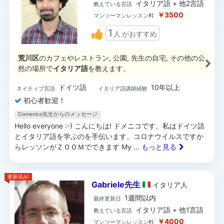
イタリア語 + 他2言語
教えている言語
￥3500
マンツーマンレッスン料
1
人
がおすすめ
荒川区
のカフェやレストラン, 公園, 先生の自宅, その他の公
然の場所で
イタリア語
を教えます。
ドイツ語
10年以上
ネイティブ言語
イタリア語講師経験
初心者歓迎！
Domenico先生からのメッセージ
Hello everyone :-) こんにちは! ドメニコです。私はドイツ語
とイタリア語を学ぶのを手伝います。コロナウイルスですか
らレッソンがＺＯＯＭでできます My
... もっと見る
更新済み!
Gabriele先生
イタリア
人
1週間以内
最終更新日
イタリア語 + 他1言語
教えている言語
￥4000
マンツーマンレッスン料