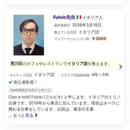
Fulvio先生
イタリア
人
2026年3月18日
最終更新日
イタリア語
教えている言語
￥3500
マンツーマンレッスン料
荒川区
のカフェやレストランで
イタリア語
を教えます。
イタリア語
4年～5年
ネイティブ言語
イタリア語講師経験
初心者歓迎！
Fulvio先生からのメッセージ
Ciao a tutti! Fulvio (フルビオ) と申します。イタリアのトリノ
出身です。2019年から東京に住んでいます。現在はオペラに
携わる仕事をしています。以前は、東京の主要
... もっと見る