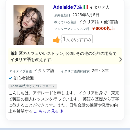
Adelaide先生
イタリア
人
2026年3月6日
最終更新日
イタリア語 + 他1言語
教えている言語
￥6000以上
マンツーマンレッスン料
1
人
がおすすめ
荒川区
のカフェやレストラン, 公園, その他の公然の場所で
イタリア語
を教えます。
イタリア語
2年～3年
ネイティブ言語
イタリア語講師経験
初心者歓迎！
Adelaide先生からのメッセージ
こんにちは、アデレードと申します。 イタリア出身で、東京
で英語の個人レッスンを行っています。 英語を基礎から丁寧
に教えることができます。また、日常会話の練習や発音の向
上を希望する
... もっと見る