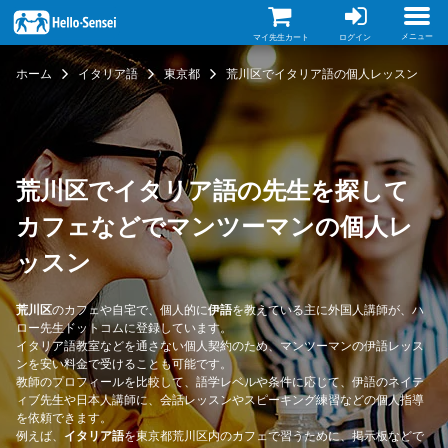
メ
イ
ン
メニュー
マイ先生カート
ログイン
コ
ン
ホーム
イタリア語
東京都
荒川区でイタリア語の個人レッスン
テ
ン
ツ
に
移
動
荒川区でイタリア語の先生を探して
カフェなどでマンツーマンの個人レ
ッスン
荒川区
のカフェや自宅で、個人的に
伊語
を教えている主に外国人講師が、ハ
ロー先生ドットコムに登録しています。
イタリア語教室などを通さない個人契約のため、マンツーマンの伊語レッス
ンを安い料金で受けることも可能です。
教師のプロフィールを比較して、語学レベルや条件に応じて、伊語のネイテ
ィブ先生や日本人講師に、会話レッスンやスピーキング練習などの個人指導
を依頼できます。
例えば、
イタリア語
を東京都荒川区内のカフェで習うために、掲示板などで