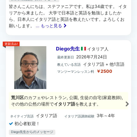
皆さんこんにちは、ステファニアです。私は34歳です。 イタ
リアから来ました。 大学で日本語と英語を勉強しましたか
ら、日本人にイタリア語と英語を教えたいです。よろしくお
願いします。
... もっと見る
更新済み!
Diego先生
イタリア
人
2026年7月24日
最終更新日
イタリア語 + 他1言語
教えている言語
￥2500
マンツーマンレッスン料
荒川区
のカフェやレストラン, 公園, 生徒の自宅(家庭教師),
その他の公然の場所で
イタリア語
を教えます。
イタリア語
3年～4年
ネイティブ言語
イタリア語講師経験
初心者歓迎！
Diego先生からのメッセージ