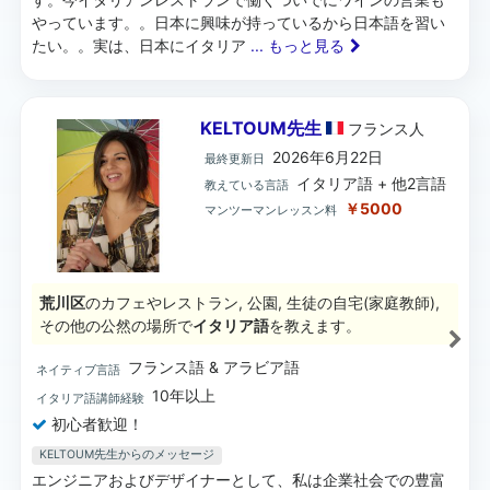
やっています。。日本に興味が持っているから日本語を習い
たい。。実は、日本にイタリア
... もっと見る
KELTOUM先生
フランス
人
2026年6月22日
最終更新日
イタリア語 + 他2言語
教えている言語
￥5000
マンツーマンレッスン料
荒川区
のカフェやレストラン, 公園, 生徒の自宅(家庭教師),
その他の公然の場所で
イタリア語
を教えます。
フランス語 & アラビア語
ネイティブ言語
10年以上
イタリア語講師経験
初心者歓迎！
KELTOUM先生からのメッセージ
エンジニアおよびデザイナーとして、私は企業社会での豊富