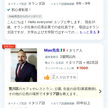
オランダ語
8年～9年
ネイティブ言語
イタリア語講師経験
初心者歓迎！
Joep先生からのメッセージ
こんにちは！ Hello everyone! ユップと申します。 現在31
歳、オランダ出身の日系企業での会社員です。 母語はオラン
ダ語ですが、大学および大学院ではすべての
... もっと見る
更新済み!
Max先生
イタリア
人
2週間以内
最終更新日
イタリア語 + 他2言語
教えている言語
￥1500
マンツーマンレッスン料
2
人
がおすすめ
荒川区
のカフェやレストラン, 公園, 生徒の自宅(家庭教師),
その他の公然の場所で
イタリア語
を教えます。
イタリア語
20年以上
ネイティブ言語
イタリア語講師経験