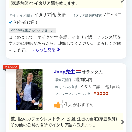
(家庭教師)で
イタリア語
を教えます。
イタリア語, 英語
7年～8年
ネイティブ言語
イタリア語講師経験
初心者歓迎！
Michael先生からのメッセージ
はじめまして、マイクです 英語、イタリア語、フランス語を
学ぶのに興味があったら、連絡してください。 よろしくお願
いします。
... もっと見る
更新済み!
Joep先生
オランダ
人
2週間以内
最終更新日
イタリア語 + 他1言語
教えている言語
￥3000
マンツーマンレッスン料
4
人
がおすすめ
荒川区
のカフェやレストラン, 公園, 生徒の自宅(家庭教師),
その他の公然の場所で
イタリア語
を教えます。