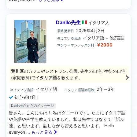
Danilo先生
イタリア
人
2026年4月2日
最終更新日
イタリア語 + 他2言語
教えている言語
￥2000
マンツーマンレッスン料
荒川区
のカフェやレストラン, 公園, 先生の自宅, 生徒の自宅
(家庭教師)で
イタリア語
を教えます。
イタリア語
2年～3年
ネイティブ言語
イタリア語講師経験
初心者歓迎！
Danilo先生からのメッセージ
皆さん、こんにちは！ 私はダニーロです。たまにイタリア語
や英語や科学も教えていました。私は先生ではなくて「話友
達」と思います。話しながら習えると思います。 Hello
everyon
... もっと見る