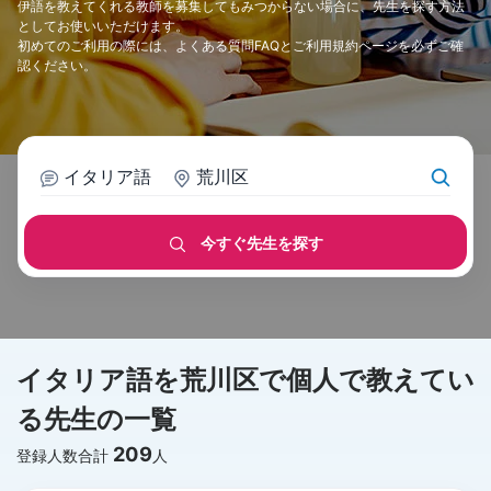
伊語を教えてくれる教師を募集してもみつからない場合に、先生を探す方法
としてお使いいただけます。
初めてのご利用の際には、
よくある質問FAQ
と
ご利用規約
ページを必ずご確
認ください。
イタリア語
荒川区
今すぐ先生を探す
イタリア語を荒川区で個人で教えてい
る先生の一覧
209
登録人数合計
人