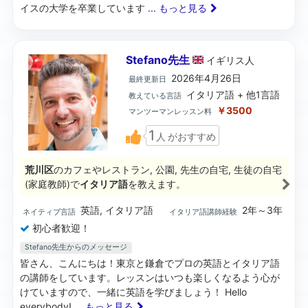
イスの大学を卒業しています
... もっと見る
Stefano先生
イギリス
人
2026年4月26日
最終更新日
イタリア語 + 他1言語
教えている言語
￥3500
マンツーマンレッスン料
1
人
がおすすめ
荒川区
のカフェやレストラン, 公園, 先生の自宅, 生徒の自宅
(家庭教師)で
イタリア語
を教えます。
英語, イタリア語
2年～3年
ネイティブ言語
イタリア語講師経験
初心者歓迎！
Stefano先生からのメッセージ
皆さん、こんにちは！東京と鎌倉でプロの英語とイタリア語
の講師をしています。レッスンはいつも楽しくなるよう心が
けていますので、一緒に英語を学びましょう！ Hello
everybody!
... もっと見る