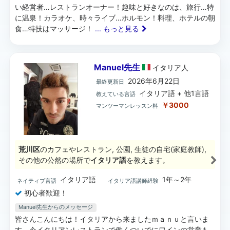
い経営者…レストランオーナー！趣味と好きなのは、旅行…特
に温泉！カラオケ、時々ライブ…ホルモン！料理、ホテルの朝
食…特技はマッサージ！
... もっと見る
Manuel先生
イタリア
人
2026年6月22日
最終更新日
イタリア語 + 他1言語
教えている言語
￥3000
マンツーマンレッスン料
荒川区
のカフェやレストラン, 公園, 生徒の自宅(家庭教師),
その他の公然の場所で
イタリア語
を教えます。
イタリア語
1年～2年
ネイティブ言語
イタリア語講師経験
初心者歓迎！
Manuel先生からのメッセージ
皆さんこんにちは！イタリアから来ましたｍａｎｕと言いま
す。今イタリアンレストランで働くついでにワインの営業も