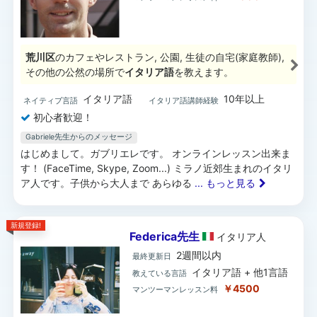
荒川区
のカフェやレストラン, 公園, 生徒の自宅(家庭教師),
その他の公然の場所で
イタリア語
を教えます。
イタリア語
10年以上
ネイティブ言語
イタリア語講師経験
初心者歓迎！
Gabriele先生からのメッセージ
はじめまして。ガブリエレです。 オンラインレッスン出来ま
す！ (FaceTime, Skype, Zoom...) ミラノ近郊生まれのイタリ
ア人です。子供から大人まで あらゆる
... もっと見る
新規登録!
Federica先生
イタリア
人
2週間以内
最終更新日
イタリア語 + 他1言語
教えている言語
￥4500
マンツーマンレッスン料