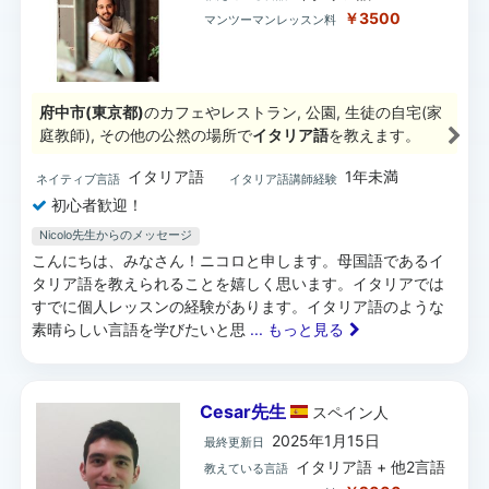
￥3500
マンツーマンレッスン料
府中市(東京都)
のカフェやレストラン, 公園, 生徒の自宅(家
庭教師), その他の公然の場所で
イタリア語
を教えます。
イタリア語
1年未満
ネイティブ言語
イタリア語講師経験
初心者歓迎！
Nicolo先生からのメッセージ
こんにちは、みなさん！ニコロと申します。母国語であるイ
タリア語を教えられることを嬉しく思います。イタリアでは
すでに個人レッスンの経験があります。イタリア語のような
素晴らしい言語を学びたいと思
... もっと見る
Cesar先生
スペイン
人
2025年1月15日
最終更新日
イタリア語 + 他2言語
教えている言語