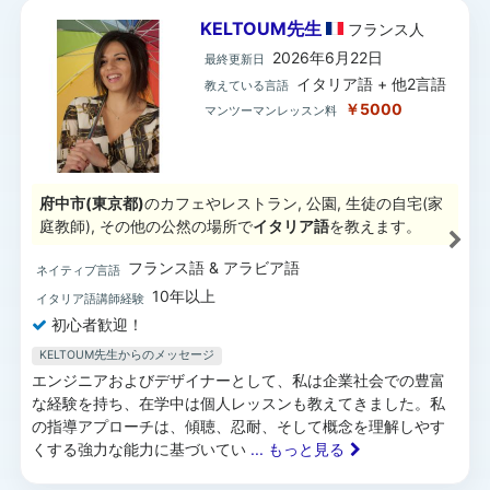
KELTOUM先生
フランス
人
2026年6月22日
最終更新日
イタリア語 + 他2言語
教えている言語
￥5000
マンツーマンレッスン料
府中市(東京都)
のカフェやレストラン, 公園, 生徒の自宅(家
庭教師), その他の公然の場所で
イタリア語
を教えます。
フランス語 & アラビア語
ネイティブ言語
10年以上
イタリア語講師経験
初心者歓迎！
KELTOUM先生からのメッセージ
エンジニアおよびデザイナーとして、私は企業社会での豊富
な経験を持ち、在学中は個人レッスンも教えてきました。私
の指導アプローチは、傾聴、忍耐、そして概念を理解しやす
くする強力な能力に基づいてい
... もっと見る