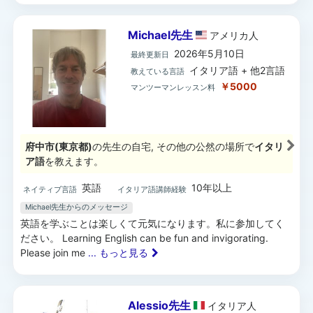
Michael先生
アメリカ
人
2026年5月10日
最終更新日
イタリア語 + 他2言語
教えている言語
￥5000
マンツーマンレッスン料
府中市(東京都)
の先生の自宅, その他の公然の場所で
イタリ
ア語
を教えます。
英語
10年以上
ネイティブ言語
イタリア語講師経験
Michael先生からのメッセージ
英語を学ぶことは楽しくて元気になります。私に参加してく
ださい。 Learning English can be fun and invigorating.
Please join me
... もっと見る
Alessio先生
イタリア
人