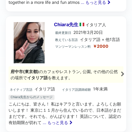
together in a more life and fun atmos
... もっと見る
Chiara先生
イタリア
人
2021年3月20日
最終更新日
イタリア語 + 他1言語
教えている言語
￥2000
マンツーマンレッスン料
府中市(東京都)
のカフェやレストラン, 公園, その他の公然
の場所で
イタリア語
を教えます。
イタリア語
1年未満
ネイティブ言語
イタリア語講師経験
Chiara先生からのメッセージ
こんにちは、皆さん！ 私はキアラと言います。よろしくお願
いします！ 東京に１１月から住んでいるので、日本語がまだ
まだです。それでも、がんばります！ 英語について、認定の
有効期限が切れて
... もっと見る