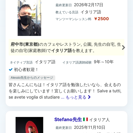
2026年2月17日
最終更新日
イタリア語
教えている言語
￥2500
マンツーマンレッスン料
府中市(東京都)
のカフェやレストラン, 公園, 先生の自宅, 生
徒の自宅(家庭教師)で
イタリア語
を教えます。
イタリア語
9年～10年
ネイティブ言語
イタリア語講師経験
初心者歓迎！
Alessio先生からのメッセージ
皆さんこんにちは！イタリア語を勉強したいなら、会えるの
を楽しみにしています！宜しくお願いします！ Salve a tutti,
se avete voglia di studiare
... もっと見る
Stefano先生
イタリア
人
2025年11月10日
最終更新日