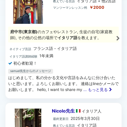
イタリア語 + 他2言語
教えている言語
￥2000
マンツーマンレッスン料
府中市(東京都)
のカフェやレストラン, 生徒の自宅(家庭教
師), その他の公然の場所で
イタリア語
を教えます。
フランス語 - イタリア語
ネイティブ言語
1年未満
イタリア語講師経験
初心者歓迎！
samuel先生からのメッセージ
はじめまして、私の分かる文化や言語をみんなに分け合いた
いと思います。よろしくお願いします。 連絡はlineかメールで
お願いします。 hello, I want to share my
... もっと見る
Nicolo先生
イタリア
人
2025年3月30日
最終更新日
イタリア語
教えている言語