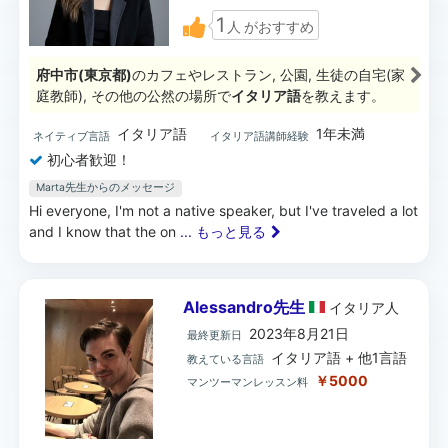
1
人
がおすすめ
府中市(東京都)
のカフェやレストラン, 公園, 生徒の自宅(家
庭教師), その他の公然の場所で
イタリア語
を教えます。
イタリア語
1年未満
ネイティブ言語
イタリア語講師経験
初心者歓迎！
Marta先生からのメッセージ
Hi everyone, I'm not a native speaker, but I've traveled a lot
and I know that the on
... もっと見る
Alessandro先生
イタリア
人
2023年8月21日
最終更新日
イタリア語 + 他1言語
教えている言語
￥5000
マンツーマンレッスン料