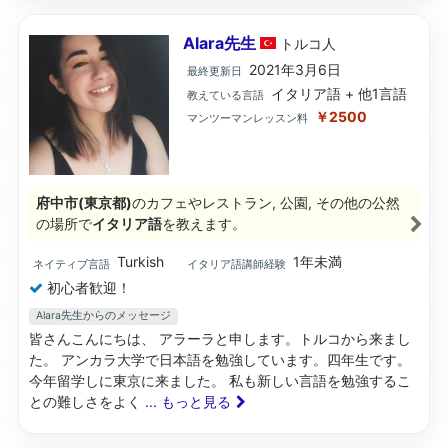
Alara先生
トルコ
人
2021年3月6日
最終更新日
イタリア語 + 他1言語
教えている言語
￥2500
マンツーマンレッスン料
府中市(東京都)
のカフェやレストラン, 公園, その他の公然
の場所で
イタリア語
を教えます。
Turkish
1年未満
ネイティブ言語
イタリア語講師経験
初心者歓迎！
Alara先生からのメッセージ
皆さんこんにちは、 アラーラと申します。トルコから来まし
た。 アンカラ大学で日本語を勉強しています。四年生です。
今年留学しに東京に来ました。 私も新しい言語を勉強するこ
との難しさをよく
... もっと見る