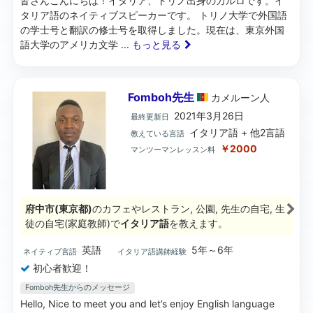
皆さんこんにちは！イタリア、トリノ出身のカルロです。イ
タリア語のネイティブスピーカーです。 トリノ大学で外国語
の学士号と翻訳の修士号を取得しました。現在は、東京外国
語大学のアメリカ文学
... もっと見る
Fomboh先生
カメルーン
人
2021年3月26日
最終更新日
イタリア語 + 他2言語
教えている言語
￥2000
マンツーマンレッスン料
府中市(東京都)
のカフェやレストラン, 公園, 先生の自宅, 生
徒の自宅(家庭教師)で
イタリア語
を教えます。
英語
5年～6年
ネイティブ言語
イタリア語講師経験
初心者歓迎！
Fomboh先生からのメッセージ
Hello, Nice to meet you and let’s enjoy English language