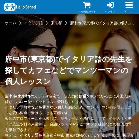
メ
イ
ン
メニュー
マイ先生カート
ログイン
コ
ン
ホーム
イタリア語
東京都
府中市(東京都)でイタリア語の個人レッ
テ
ン
ツ
に
移
動
府中市(東京都)でイタリア語の先生を
探してカフェなどでマンツーマンの
個人レッスン
府中市(東京都)
のカフェや自宅で、個人的に
伊語
を教えている主に外国人講
師が、ハロー先生ドットコムに登録しています。
イタリア語教室などを通さない個人契約のため、マンツーマンの伊語レッス
ンを安い料金で受けることも可能です。
教師のプロフィールを比較して、語学レベルや条件に応じて、伊語のネイテ
ィブ先生や日本人講師に、会話レッスンやスピーキング練習などの個人指導
を依頼できます。
例えば、
イタリア語
を東京都府中市(東京都)内のカフェで習うために、掲示板