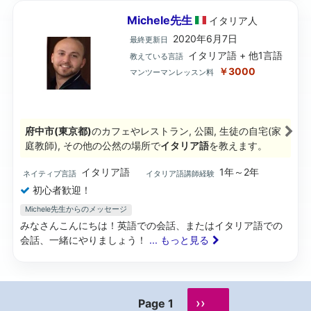
Michele先生
イタリア
人
2020年6月7日
最終更新日
イタリア語 + 他1言語
教えている言語
￥3000
マンツーマンレッスン料
府中市(東京都)
のカフェやレストラン, 公園, 生徒の自宅(家
庭教師), その他の公然の場所で
イタリア語
を教えます。
イタリア語
1年～2年
ネイティブ言語
イタリア語講師経験
初心者歓迎！
Michele先生からのメッセージ
みなさんこんにちは！英語での会話、またはイタリア語での
会話、一緒にやりましょう！
... もっと見る
››
Page 1