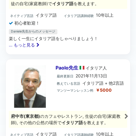
徒の自宅(家庭教師)で
イタリア語
を教えます。
イタリア語
10年以上
ネイティブ言語
イタリア語講師経験
初心者歓迎！
Daniele先生からのメッセージ
楽しく一生にイタリア語をしゃべりましょう！
... もっと見る
Paolo先生
イタリア
人
2021年11月13日
最終更新日
イタリア語 + 他2言語
教えている言語
￥5000
マンツーマンレッスン料
府中市(東京都)
のカフェやレストラン, 生徒の自宅(家庭教
師), その他の公然の場所で
イタリア語
を教えます。
イタリア語
10年以上
ネイティブ言語
イタリア語講師経験