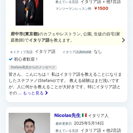
イタリア語 + 他1言語
教えている言語
￥1500
マンツーマンレッスン料
府中市(東京都)
のカフェやレストラン, 公園, 生徒の自宅(家
庭教師)で
イタリア語
を教えます。
イタリア語
なし
ネイティブ言語
イタリア語講師経験
初心者歓迎！
Stefano先生からのメッセージ
皆さん、こんにちは！ 私はイタリア語を教えることになりま
したステファノ(Stefano)です。 教える経験はまだ浅いです
が、人に何かを教えることが大好きです。特にイタリア語と
その
... もっと見る
Nicolas先生
イタリア
人
2025年5月14日
最終更新日
イタリア語 + 他2言語
教えている言語