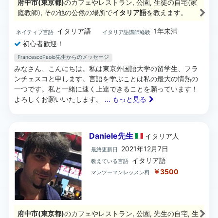
府中市(東京都)
のカフェやレストラン, 公園, 生徒の自宅(家
庭教師), その他の公然の場所で
イタリア語
を教えます。
イタリア語
1年未満
ネイティブ言語
イタリア語講師経験
初心者歓迎！
FrancescoPaolo先生からのメッセージ
みなさん、こんにちは。私は東京外国語大学の留学生、フラ
ンチェスコと申します。言語を学ぶことは私の最大の情熱の
一つです。私と一緒に速く上達できることを願っています！
よろしくお願いいたします。
... もっと見る
Daniele先生
イタリア
人
2021年12月7日
最終更新日
イタリア語
教えている言語
￥3500
マンツーマンレッスン料
府中市(東京都)
のカフェやレストラン, 公園, 先生の自宅, 生