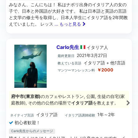
みなさん、こんにちは！ 私はナポリ出身のイタリア人の女の
子で、日本と外国語が大好きです。 私は日本語と英語の言語
と文学の修士号を取得し、日本人学生にイタリア語を2年間教
えていました。 レッス
... もっと見る
Carlo先生
イタリア
人
2021年3月27日
最終更新日
イタリア語 + 他1言語
教えている言語
￥2000
マンツーマンレッスン料
府中市(東京都)
のカフェやレストラン, 公園, 生徒の自宅(家
庭教師), その他の公然の場所で
イタリア語
を教えます。
イタリア語
1年～2年
ネイティブ言語
イタリア語講師経験
初心者歓迎！
Carlo先生からのメッセージ