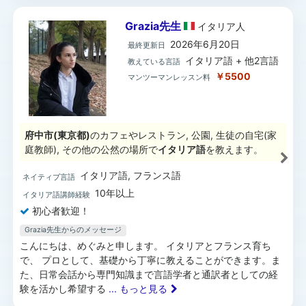
Grazia先生
イタリア
人
2026年6月20日
最終更新日
イタリア語 + 他2言語
教えている言語
￥5500
マンツーマンレッスン料
府中市(東京都)
のカフェやレストラン, 公園, 生徒の自宅(家
庭教師), その他の公然の場所で
イタリア語
を教えます。
イタリア語, フランス語
ネイティブ言語
10年以上
イタリア語講師経験
初心者歓迎！
Grazia先生からのメッセージ
こんにちは、めぐみと申します。 イタリアとフランス育ち
で、 プロとして、基礎から丁寧に教えることができます。ま
た、日常会話から専門知識まで言語学者と通訳者としての経
験を活かし希望する
... もっと見る