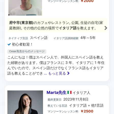
￥2000
マンツーマンレッスン料
府中市(東京都)
のカフェやレストラン, 公園, 生徒の自宅(家
庭教師), その他の公然の場所で
イタリア語
を教えます。
スペイン語
4年～5年
ネイティブ言語
イタリア語講師経験
初心者歓迎！
Cesar先生からのメッセージ
こんにちは！僕はスペイン人で、外国人にスペイン語を教え
た経験があります。僕はフランスに 3 年、イタリアに 1 年住
んでいたので、スペイン語だけでなくフランス語もイタリア
語も教えることができ
... もっと見る
Marta先生
イタリア
人
2023年11月8日
最終更新日
イタリア語 + 他1言語
教えている言語
￥2500
マンツーマンレッスン料