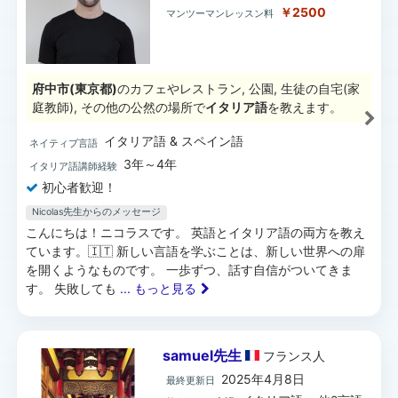
￥2500
マンツーマンレッスン料
府中市(東京都)
のカフェやレストラン, 公園, 生徒の自宅(家
庭教師), その他の公然の場所で
イタリア語
を教えます。
イタリア語 & スペイン語
ネイティブ言語
3年～4年
イタリア語講師経験
初心者歓迎！
Nicolas先生からのメッセージ
こんにちは！ニコラスです。 英語とイタリア語の両方を教え
ています。🇮🇹 新しい言語を学ぶことは、新しい世界への扉
を開くようなものです。 一歩ずつ、話す自信がついてきま
す。 失敗しても
... もっと見る
samuel先生
フランス
人
2025年4月8日
最終更新日