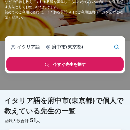
などで伊語を教えてくれる教師を募集してもみつからない場合に、先生を探
す方法としてお使いいただけます。
初めてのご利用の際には、
よくある質問FAQ
と
ご利用規約
ページを必ずご確
認ください。
イタリア語
府中市(東京都)
今すぐ先生を探す
イタリア語を府中市(東京都)で個人で
教えている先生の一覧
51
登録人数合計
人