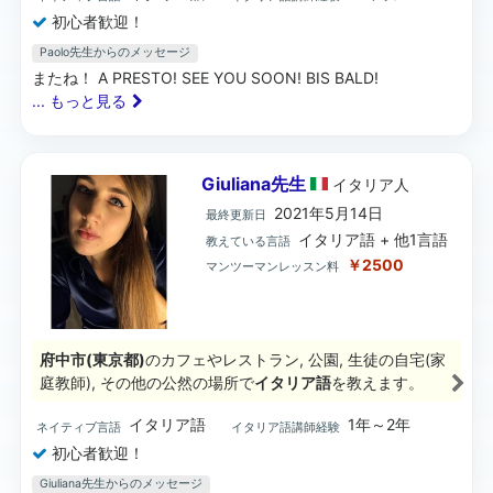
初心者歓迎！
Paolo先生からのメッセージ
またね！ A PRESTO! SEE YOU SOON! BIS BALD!
... もっと見る
Giuliana先生
イタリア
人
2021年5月14日
最終更新日
イタリア語 + 他1言語
教えている言語
￥2500
マンツーマンレッスン料
府中市(東京都)
のカフェやレストラン, 公園, 生徒の自宅(家
庭教師), その他の公然の場所で
イタリア語
を教えます。
イタリア語
1年～2年
ネイティブ言語
イタリア語講師経験
初心者歓迎！
Giuliana先生からのメッセージ