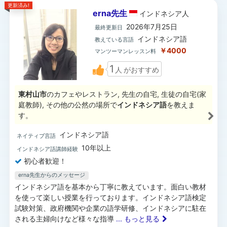
更新済み!
erna先生
インドネシア
人
2026年7月25日
最終更新日
インドネシア語
教えている言語
￥4000
マンツーマンレッスン料
1
人
がおすすめ
東村山市
のカフェやレストラン, 先生の自宅, 生徒の自宅(家
庭教師), その他の公然の場所で
インドネシア語
を教えま
す。
インドネシア語
ネイティブ言語
10年以上
インドネシア語講師経験
初心者歓迎！
erna先生からのメッセージ
インドネシア語を基本から丁寧に教えています。面白い教材
を使って楽しい授業を行っております。インドネシア語検定
試験対策、政府機関や企業の語学研修、インドネシアに駐在
される主婦向けなど様々な指導
... もっと見る