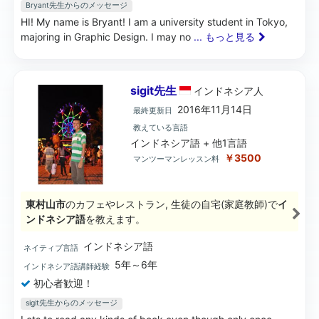
Bryant先生からのメッセージ
HI! My name is Bryant! I am a university student in Tokyo,
majoring in Graphic Design. I may no
... もっと見る
sigit先生
インドネシア
人
2016年11月14日
最終更新日
教えている言語
インドネシア語 + 他1言語
￥3500
マンツーマンレッスン料
東村山市
のカフェやレストラン, 生徒の自宅(家庭教師)で
イ
ンドネシア語
を教えます。
インドネシア語
ネイティブ言語
5年～6年
インドネシア語講師経験
初心者歓迎！
sigit先生からのメッセージ