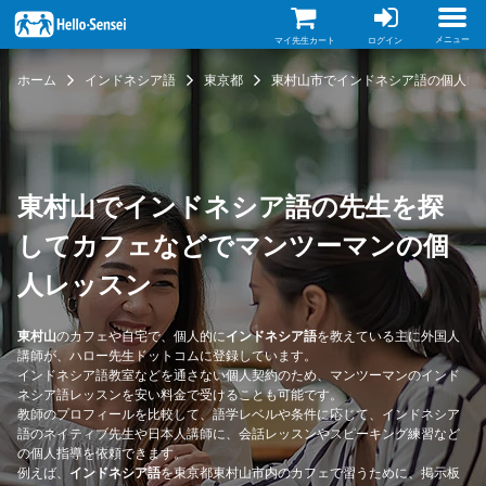
メ
イ
ン
メニュー
マイ先生カート
ログイン
コ
ン
ホーム
インドネシア語
東京都
東村山市でインドネシア語の個人レ
テ
ン
ツ
に
移
動
東村山でインドネシア語の先生を探
してカフェなどでマンツーマンの個
人レッスン
東村山
のカフェや自宅で、個人的に
インドネシア語
を教えている主に外国人
講師が、ハロー先生ドットコムに登録しています。
インドネシア語教室などを通さない個人契約のため、マンツーマンのインド
ネシア語レッスンを安い料金で受けることも可能です。
教師のプロフィールを比較して、語学レベルや条件に応じて、インドネシア
語のネイティブ先生や日本人講師に、会話レッスンやスピーキング練習など
の個人指導を依頼できます。
例えば、
インドネシア語
を東京都東村山市内のカフェで習うために、掲示板