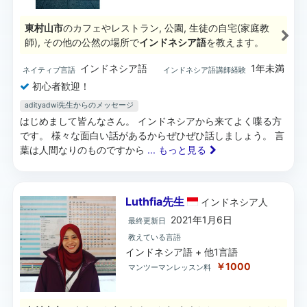
東村山市
のカフェやレストラン, 公園, 生徒の自宅(家庭教
師), その他の公然の場所で
インドネシア語
を教えます。
インドネシア語
1年未満
ネイティブ言語
インドネシア語講師経験
初心者歓迎！
adityadwi先生からのメッセージ
はじめまして皆んなさん。 インドネシアから来てよく喋る方
です。 様々な面白い話があるからぜひぜひ話しましょう。 言
葉は人間なりのものですから
... もっと見る
Luthfia先生
インドネシア
人
2021年1月6日
最終更新日
教えている言語
インドネシア語 + 他1言語
￥1000
マンツーマンレッスン料