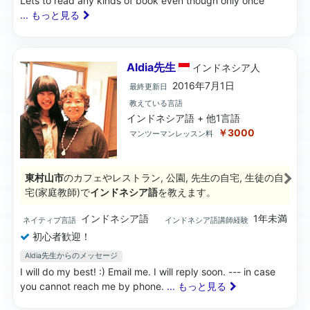
Lets to read any kinds of book even though only once
... もっと見る
Aldia先生
インドネシア
人
2016年7月1日
最終更新日
教えている言語
インドネシア語 + 他1言語
￥3000
マンツーマンレッスン料
東村山市
のカフェやレストラン, 公園, 先生の自宅, 生徒の自
宅(家庭教師)で
インドネシア語
を教えます。
インドネシア語
1年未満
ネイティブ言語
インドネシア語講師経験
初心者歓迎！
Aldia先生からのメッセージ
I will do my best! :) Email me. I will reply soon. --- in case
you cannot reach me by phone.
... もっと見る