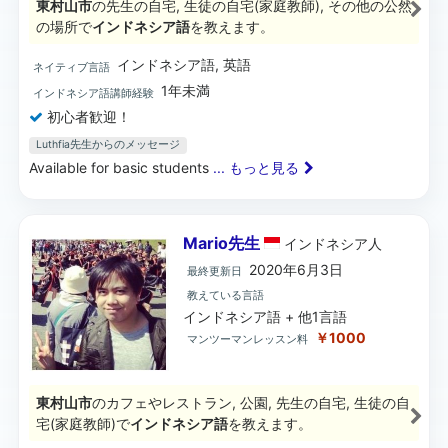
東村山市
の先生の自宅, 生徒の自宅(家庭教師), その他の公然
の場所で
インドネシア語
を教えます。
インドネシア語, 英語
ネイティブ言語
1年未満
インドネシア語講師経験
初心者歓迎！
Luthfia先生からのメッセージ
Available for basic students
... もっと見る
Mario先生
インドネシア
人
2020年6月3日
最終更新日
教えている言語
インドネシア語 + 他1言語
￥1000
マンツーマンレッスン料
東村山市
のカフェやレストラン, 公園, 先生の自宅, 生徒の自
宅(家庭教師)で
インドネシア語
を教えます。