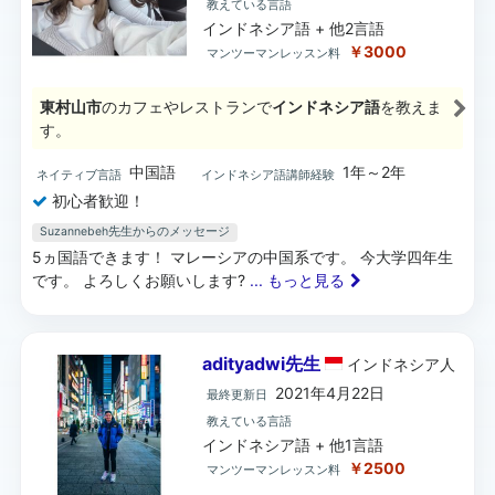
教えている言語
インドネシア語 + 他2言語
￥3000
マンツーマンレッスン料
東村山市
のカフェやレストランで
インドネシア語
を教えま
す。
中国語
1年～2年
ネイティブ言語
インドネシア語講師経験
初心者歓迎！
Suzannebeh先生からのメッセージ
5ヵ国語できます！ マレーシアの中国系です。 今大学四年生
です。 よろしくお願いします?
... もっと見る
adityadwi先生
インドネシア
人
2021年4月22日
最終更新日
教えている言語
インドネシア語 + 他1言語
￥2500
マンツーマンレッスン料