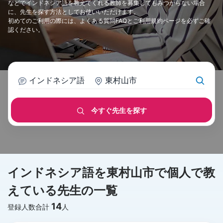
などでインドネシア語を教えてくれる教師を募集してもみつからない場合
に、先生を探す方法としてお使いいただけます。
初めてのご利用の際には、
よくある質問FAQ
と
ご利用規約
ページを必ずご確
認ください。
インドネシア語
東村山市
今すぐ先生を探す
インドネシア語を東村山市で個人で教
えている先生の一覧
14
登録人数合計
人