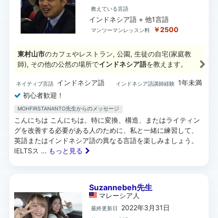
教えている言語
インドネシア語 + 他1言語
￥2500
マンツーマンレッスン料
東村山市
のカフェやレストラン, 公園, 生徒の自宅(家庭教
師), その他の公然の場所で
インドネシア語
を教えます。
インドネシア語
1年未満
ネイティブ言語
インドネシア語講師経験
初心者歓迎！
MOHFIRSTANANTO先生からのメッセージ
こんにちは こんにちは。特に変換、構造、またはライティン
グを改善する必要がある人のために、私と一緒に練習して、
英語またはインドネシア語の異なる言語を楽しみましょう。
IELTSス
... もっと見る
Suzannebeh先生
マレーシア
人
2022年3月31日
最終更新日