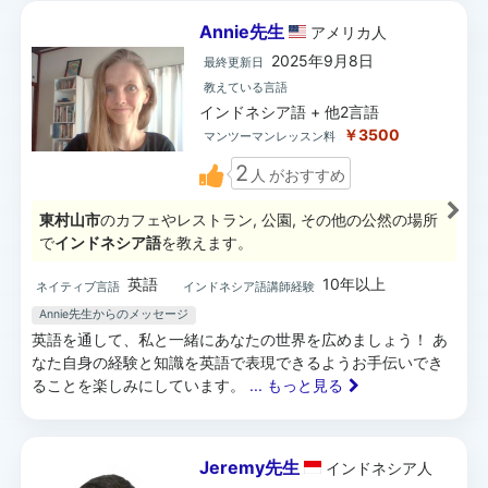
Annie先生
アメリカ
人
2025年9月8日
最終更新日
教えている言語
インドネシア語 + 他2言語
￥3500
マンツーマンレッスン料
2
人
がおすすめ
東村山市
のカフェやレストラン, 公園, その他の公然の場所
で
インドネシア語
を教えます。
英語
10年以上
ネイティブ言語
インドネシア語講師経験
Annie先生からのメッセージ
英語を通して、私と一緒にあなたの世界を広めましょう！ あ
なた自身の経験と知識を英語で表現できるようお手伝いでき
ることを楽しみにしています。
... もっと見る
Jeremy先生
インドネシア
人