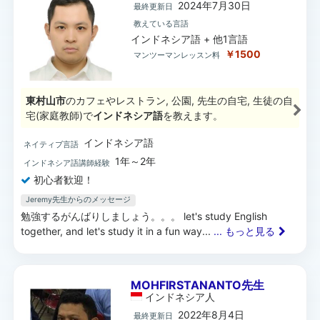
2024年7月30日
最終更新日
教えている言語
インドネシア語 + 他1言語
￥1500
マンツーマンレッスン料
東村山市
のカフェやレストラン, 公園, 先生の自宅, 生徒の自
宅(家庭教師)で
インドネシア語
を教えます。
インドネシア語
ネイティブ言語
1年～2年
インドネシア語講師経験
初心者歓迎！
Jeremy先生からのメッセージ
勉強するがんばりしましょう。。。 let's study English
together, and let's study it in a fun way...
... もっと見る
MOHFIRSTANANTO先生
インドネシア
人
2022年8月4日
最終更新日