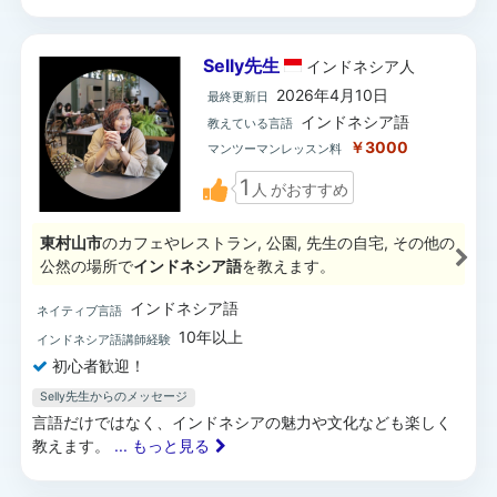
Selly先生
インドネシア
人
2026年4月10日
最終更新日
インドネシア語
教えている言語
￥3000
マンツーマンレッスン料
1
人
がおすすめ
東村山市
のカフェやレストラン, 公園, 先生の自宅, その他の
公然の場所で
インドネシア語
を教えます。
インドネシア語
ネイティブ言語
10年以上
インドネシア語講師経験
初心者歓迎！
Selly先生からのメッセージ
言語だけではなく、インドネシアの魅力や文化なども楽しく
教えます。
... もっと見る