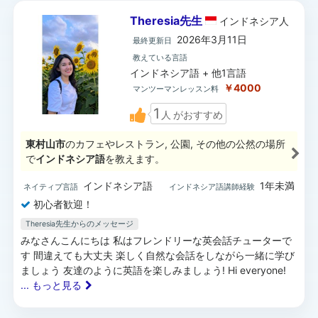
Theresia先生
インドネシア
人
2026年3月11日
最終更新日
教えている言語
インドネシア語 + 他1言語
￥4000
マンツーマンレッスン料
1
人
がおすすめ
東村山市
のカフェやレストラン, 公園, その他の公然の場所
で
インドネシア語
を教えます。
インドネシア語
1年未満
ネイティブ言語
インドネシア語講師経験
初心者歓迎！
Theresia先生からのメッセージ
みなさんこんにちは 私はフレンドリーな英会話チューターで
す 間違えても大丈夫 楽しく自然な会話をしながら一緒に学び
ましょう 友達のように英語を楽しみましょう! Hi everyone!
... もっと見る