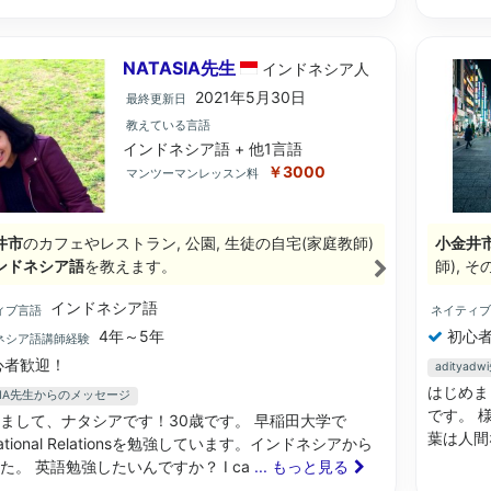
NATASIA先生
インドネシア
人
2021年5月30日
最終更新日
教えている言語
インドネシア語 + 他1言語
￥3000
マンツーマンレッスン料
井市
のカフェやレストラン, 公園, 生徒の自宅(家庭教師)
小金井
ンドネシア語
を教えます。
師), 
インドネシア語
ィブ言語
ネイティ
4年～5年
初心者
ネシア語講師経験
心者歓迎！
aditya
はじめま
ASIA先生からのメッセージ
です。 
まして、ナタシアです！30歳です。 早稲田大学で
葉は人間
rnational Relationsを勉強しています。インドネシアから
た。 英語勉強したいんですか？ I ca
... もっと見る