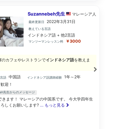
Suzannebeh先生
マレーシア
人
2022年3月31日
最終更新日
教えている言語
インドネシア語 + 他2言語
￥3000
マンツーマンレッスン料
市
のカフェやレストランで
インドネシア語
を教えま
中国語
1年～2年
ブ言語
インドネシア語講師経験
歓迎！
nebeh先生からのメッセージ
できます！ マレーシアの中国系です。 今大学四年生
よろしくお願いします?
... もっと見る