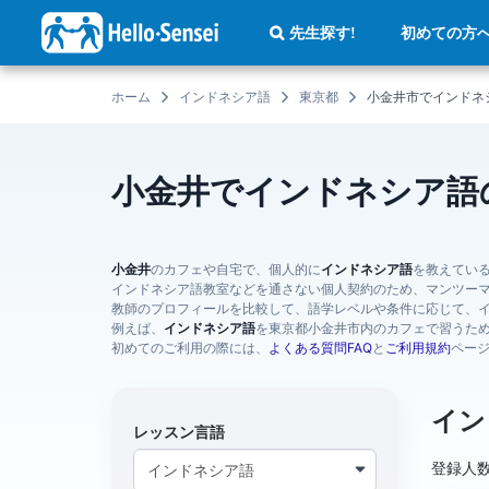
メ
イ
初めての方
先生探す!
ン
コ
ン
テ
ホーム
インドネシア語
東京都
小金井市でインドネ
ン
ツ
に
移
動
小金井でインドネシア語
小金井
のカフェや自宅で、個人的に
インドネシア語
を教えてい
インドネシア語教室などを通さない個人契約のため、マンツー
教師のプロフィールを比較して、語学レベルや条件に応じて、
例えば、
インドネシア語
を東京都小金井市内のカフェで習うた
初めてのご利用の際には、
よくある質問FAQ
と
ご利用規約
ペー
イン
レッスン言語
登録人