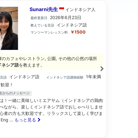
Sunarni先生
インドネシア
人
2026年6月23日
最終更新日
インドネシア語
教えている言語
￥1500
マンツーマンレッスン料
市
のカフェやレストラン, 公園, その他の公然の場所
ドネシア語
を教えます。
インドネシア語
1年未満
ブ言語
インドネシア語講師経験
歓迎！
ni先生からのメッセージ
は！一緒に美味しいミエアヤム（インドネシアの鶏肉
べながら、楽しくインドネシア語でおしゃべりしませ
心者の方も大歓迎です。リラックスして楽しく学びま
Eng
... もっと見る