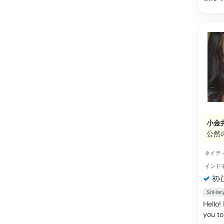
小金
公然
ネイテ
インド
初
SriH
Hello!
you to