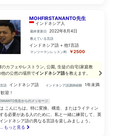
MOHFIRSTANANTO先生
インドネシア
人
2022年8月4日
最終更新日
教えている言語
インドネシア語 + 他1言語
￥2500
マンツーマンレッスン料
市
のカフェやレストラン, 公園, 生徒の自宅(家庭教
その他の公然の場所で
インドネシア語
を教えます。
インドネシア語
1年未満
ブ言語
インドネシア語講師経験
歓迎！
RSTANANTO先生からのメッセージ
は こんにちは。特に変換、構造、またはライティン
する必要がある人のために、私と一緒に練習して、英
インドネシア語の異なる言語を楽しみましょう。
... もっと見る