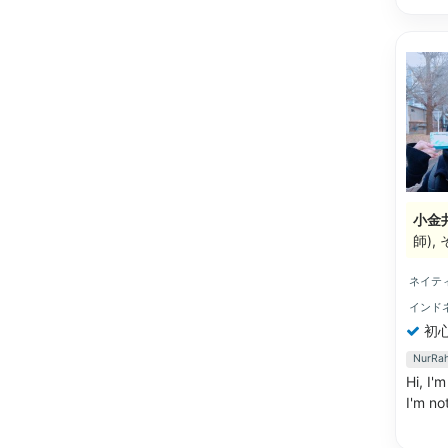
小金
師)
ネイテ
インド
初
NurR
Hi, I'
I'm no