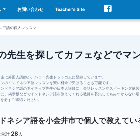
へ
お問い合わせ
Teacher's Site
シア語の個人レッスン
の先生を探してカフェなどでマ
る主に外国人講師が、ハロー先生ドットコムに登録しています。
マンのインドネシア語レッスンを安い料金で受けることも可能です。
インドネシア語のネイティブ先生や日本人講師に、会話レッスンやスピーキング練習
めに、掲示板などでインドネシア語を教えてくれる教師を募集してもみつからない場
ジを必ずご確認ください。
ドネシア語を小金井市で個人で教えてい
28
数合計
人