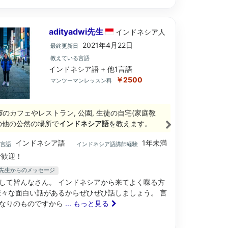
adityadwi先生
インドネシア
人
2021年4月22日
最終更新日
教えている言語
インドネシア語 + 他1言語
￥2500
マンツーマンレッスン料
市
のカフェやレストラン, 公園, 生徒の自宅(家庭教
その他の公然の場所で
インドネシア語
を教えます。
インドネシア語
1年未満
ブ言語
インドネシア語講師経験
歓迎！
dwi先生からのメッセージ
して皆んなさん。 インドネシアから来てよく喋る方
様々な面白い話があるからぜひぜひ話しましょう。 言
なりのものですから
... もっと見る