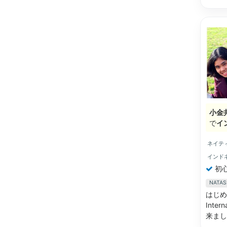
小金
で
イ
ネイテ
インド
初
NAT
はじめ
Inte
来まし