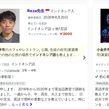
Reza先生
インドネシア
人
2026年6月20日
最終更新日
教えている言語
インドネシア語 + 他1言語
￥3000
マンツーマンレッスン料
井市
のカフェやレストラン, 公園, 生徒の自宅(家庭教
小金井
, その他の公然の場所で
インドネシア語
を教えます。
宅(家庭
インドネシア語
ィブ言語
ネイティ
3年～4年
ネシア語講師経験
インドネ
心者歓迎！
初心者
a先生からのメッセージ
Risky
申します。 2018年から2020年まで英会話教室で講師を
英語学習
ました。一歳から小、中、高生、大人まで担当し、 日
教えてき
や文法、英語で理科や算数などを教えていました。時に
自分で作っ
政治や
... もっと見る
ンを
..