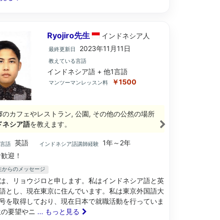
Ryojiro先生
インドネシア
人
2023年11月11日
最終更新日
教えている言語
インドネシア語 + 他1言語
￥1500
マンツーマンレッスン料
市
のカフェやレストラン, 公園, その他の公然の場所
ドネシア語
を教えます。
英語
1年～2年
ブ言語
インドネシア語講師経験
歓迎！
o先生からのメッセージ
は、リョウジロと申します。私はインドネシア語と英
語とし、現在東京に住んでいます。私は東京外国語大
号を取得しており、現在日本で就職活動を行っていま
生の要望やニ
... もっと見る