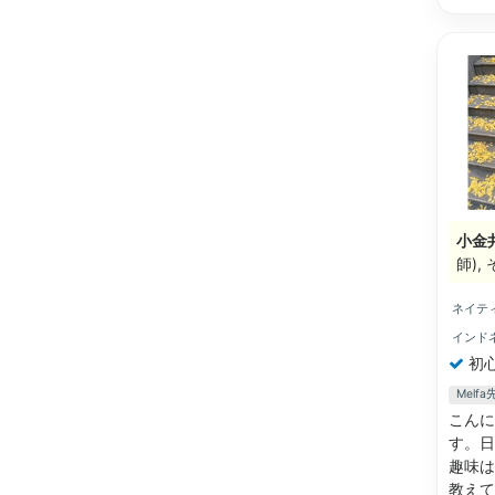
小金
師)
ネイテ
インド
初
Mel
こんに
す。日
趣味は
教え