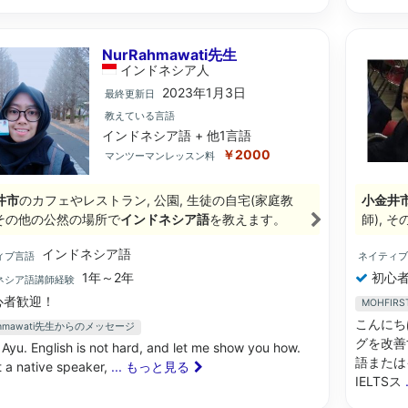
NurRahmawati先生
インドネシア
人
2023年1月3日
最終更新日
教えている言語
インドネシア語 + 他1言語
￥2000
マンツーマンレッスン料
井市
のカフェやレストラン, 公園, 生徒の自宅(家庭教
小金井
, その他の公然の場所で
インドネシア語
を教えます。
師), 
インドネシア語
ィブ言語
ネイティ
1年～2年
初心者
ネシア語講師経験
心者歓迎！
MOHFI
こんにち
ahmawati先生からのメッセージ
グを改善
m Ayu. English is not hard, and let me show you how.
語または
t a native speaker,
... もっと見る
IELTSス