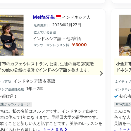
Melfa先生
インドネシア
人
2026年2月27日
最終更新日
教えている言語
インドネシア語 + 他2言語
￥3000
マンツーマンレッスン料
井市
のカフェやレストラン, 公園, 生徒の自宅(家庭教
小金井
, その他の公然の場所で
インドネシア語
を教えます。
ドネシ
インドネシア語 & 英語
ィブ言語
ネイティ
1年～2年
ネシア語講師経験
インドネ
心者歓迎！
初心者
fa先生からのメッセージ
Ilma先
ちは。私の名前はメルファです。インドネシア出身で
こんにち
本に住んで1年になります。早稲田大学の留学生です。
色々な人
歌うことと新しい人と話すことです。英語のレッスンを
英語を一緒
てあげられたら嬉しい
... もっと見る
... もっ