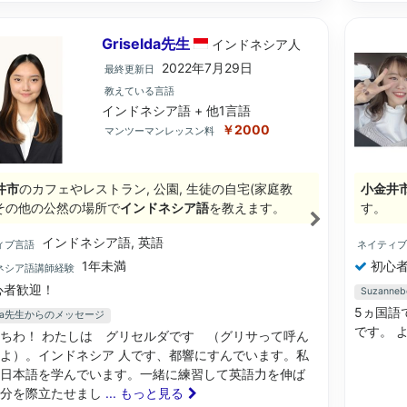
Griselda先生
インドネシア
人
2022年7月29日
最終更新日
教えている言語
インドネシア語 + 他1言語
￥2000
マンツーマンレッスン料
井市
のカフェやレストラン, 公園, 生徒の自宅(家庭教
小金井
, その他の公然の場所で
インドネシア語
を教えます。
す。
インドネシア語, 英語
ィブ言語
ネイティ
1年未満
初心者
ネシア語講師経験
心者歓迎！
Suzan
5ヵ国語
elda先生からのメッセージ
です。 
ちわ！ わたしは グリセルダです （グリサって呼ん
よ）。インドネシア 人です、都響にすんでいます。私
日本語を学んでいます。一緒に練習して英語力を伸ば
自分を際立たせまし
... もっと見る