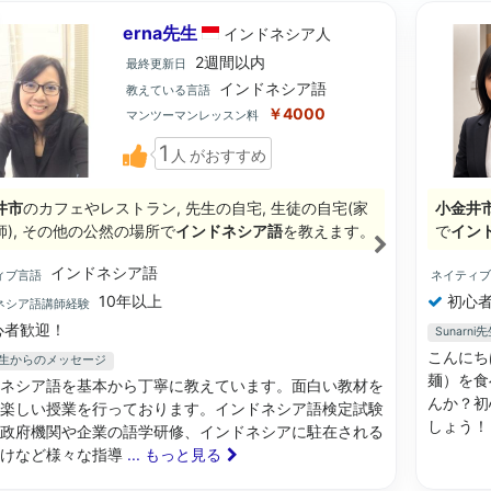
erna先生
インドネシア
人
2週間以内
最終更新日
インドネシア語
教えている言語
￥4000
マンツーマンレッスン料
1
人
がおすすめ
井市
のカフェやレストラン, 先生の自宅, 生徒の自宅(家
小金井
師), その他の公然の場所で
インドネシア語
を教えます。
で
イン
インドネシア語
ィブ言語
ネイティ
10年以上
初心者
ネシア語講師経験
心者歓迎！
Sunar
こんにち
a先生からのメッセージ
麺）を食
ネシア語を基本から丁寧に教えています。面白い教材を
んか？初
楽しい授業を行っております。インドネシア語検定試験
しょう！ 
政府機関や企業の語学研修、インドネシアに駐在される
向けなど様々な指導
... もっと見る