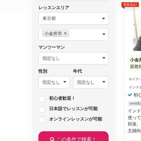
更新済み!
レッスンエリア
東京都
小金井市
マンツーマン
小金
庭教
性別
年代
ネイテ
インド
初
初心者歓迎！
ern
日本語でレッスンが可能
インド
使って
オンラインレッスンが可能
対策、
主婦
この条件で検索！