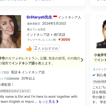
SriHaryati先生
インドネシア
人
2024年5月20日
最終更新日
教えている言語
インドネシア語 + 他1言語
￥3000
マンツーマンレッスン料
2
人
がおすすめ
小金井
井市
のカフェやレストラン, 公園, 先生の自宅, その他の
で
イン
の場所で
インドネシア語
を教えます。
ネイティ
英語 & インドネシア語
ィブ言語
初心者
20年以上
ネシア語講師経験
Ryojir
心者歓迎！
こんにち
aryati先生からのメッセージ
語を母国
 My name is Elvi and I'm here to work together with
学の修士
 learn English or impro
... もっと見る
す。 学