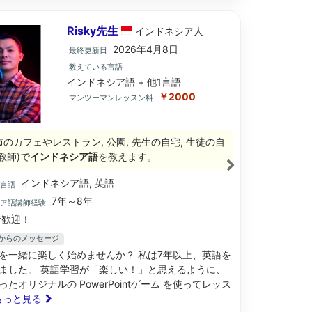
Risky先生
インドネシア
人
2026年4月8日
最終更新日
教えている言語
インドネシア語 + 他1言語
￥2000
マンツーマンレッスン料
市
のカフェやレストラン, 公園, 先生の自宅, 生徒の自
教師)で
インドネシア語
を教えます。
インドネシア語, 英語
ブ言語
7年～8年
シア語講師経験
歓迎！
先生からのメッセージ
を一緒に楽しく始めませんか？ 私は7年以上、英語を
ました。 英語学習が「楽しい！」と思えるように、
たオリジナルの PowerPointゲーム を使ってレッス
. もっと見る