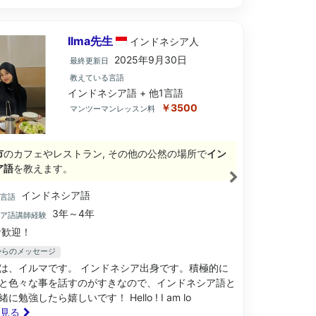
Ilma先生
インドネシア
人
2025年9月30日
最終更新日
教えている言語
インドネシア語 + 他1言語
￥3500
マンツーマンレッスン料
市
のカフェやレストラン, その他の公然の場所で
イン
ア語
を教えます。
インドネシア語
ブ言語
3年～4年
シア語講師経験
歓迎！
生からのメッセージ
は、イルマです。 インドネシア出身です。積極的に
と色々な事を話すのがすきなので、インドネシア語と
に勉強したら嬉しいです！ Hello ! I am lo
と見る