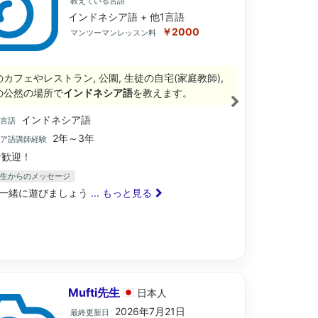
教えている言語
インドネシア語 + 他1言語
￥2000
マンツーマンレッスン料
のカフェやレストラン, 公園, 生徒の自宅(家庭教師),
の公然の場所で
インドネシア語
を教えます。
インドネシア語
ブ言語
2年～3年
シア語講師経験
歓迎！
ra先生からのメッセージ
一緒に遊びましょう
... もっと見る
Mufti先生
日本
人
2026年7月21日
最終更新日