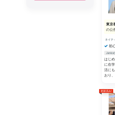
東京
の公
ネイテ
初
Jani
はじめ
に在学
活にも
おり
更新済み!