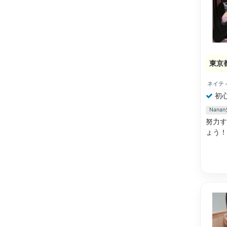
東京
ネイテ
初
Nan
努力す
ょう！