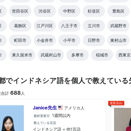
区
世田谷区
渋谷区
中野区
杉並区
豊島区
区
葛飾区
江戸川区
八王子市
立川市
武蔵野市
市
町田市
小金井市
小平市
日野市
東村山市
市
東久留米市
武蔵村山市
多摩市
稲城市
西東京
都でインドネシア語を個人で教えている
688
数合計
人
更新済み!
Janice先生
アメリカ
人
1週間以内
最終更新日
教えている言語
インドネシア語 + 他1言語