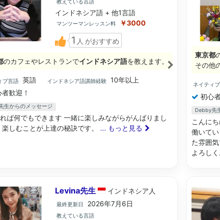
教えている言語
インドネシア語 + 他1言語
￥3000
マンツーマンレッスン料
1
人
がおすすめ
東京都
都
のカフェやレストランで
インドネシア語
を教えます。
その他
英語
10年以上
ィブ言語
インドネシア語講師経験
ネイティ
心者歓迎！
初心者
an先生からのメッセージ
Debby
れば何でもできます 一緒に楽しみながらがんばりまし
こんにち
 楽しむことが上達の秘訣です。
... もっと見る
働いてい
た雰囲気
よろしく
Levina先生
インドネシア
人
2026年7月6日
最終更新日
教えている言語