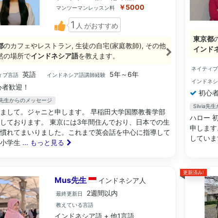
￥5000
マンツーマンレッスン料
1
人
がおすすめ
東京都
都
のカフェやレストラン, 生徒の自宅(家庭教師), その他
インド
然の場所で
インドネシア語
を教えます。
ネイティ
英語
5年～6年
ィブ言語
インドネシア語講師経験
インドネ
心者歓迎！
初心者
ce先生からのメッセージ
Silvia
まして。ジャニと申します。 早稲田大学国際教養学部
ハロー 
しております。 東京には3年間住んでおり、日本での生
申します
慣れてまいりました。これまで英会話を中心に指導して
していま
、小学生
... もっと見る
更新済み!
Mus先生
インドネシア
人
2週間以内
最終更新日
教えている言語
インドネシア語 + 他1言語