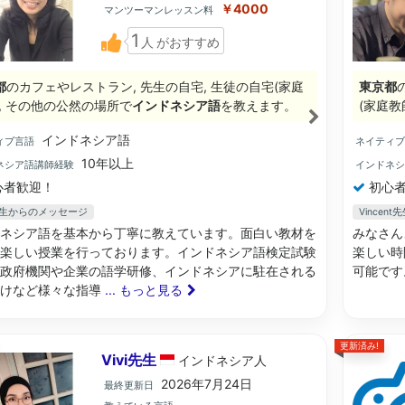
￥4000
マンツーマンレッスン料
1
人
がおすすめ
都
のカフェやレストラン, 先生の自宅, 生徒の自宅(家庭
東京都
), その他の公然の場所で
インドネシア語
を教えます。
(家庭教
インドネシア語
ィブ言語
ネイティ
10年以上
ネシア語講師経験
インドネ
心者歓迎！
初心者
a先生からのメッセージ
Vince
ネシア語を基本から丁寧に教えています。面白い教材を
みなさん
楽しい授業を行っております。インドネシア語検定試験
楽しい時
政府機関や企業の語学研修、インドネシアに駐在される
可能です
向けなど様々な指導
... もっと見る
更新済み!
Vivi先生
インドネシア
人
2026年7月24日
最終更新日