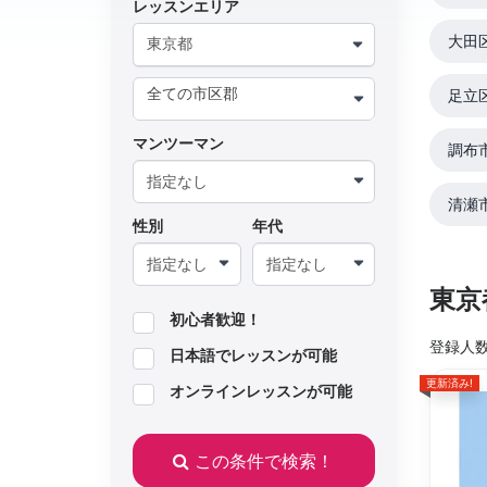
レッスンエリア
大田
東京都
足立
マンツーマン
調布
清瀬
性別
年代
東京
初心者歓迎！
登録人
日本語でレッスンが可能
更新済み!
オンラインレッスンが可能
この条件で検索！