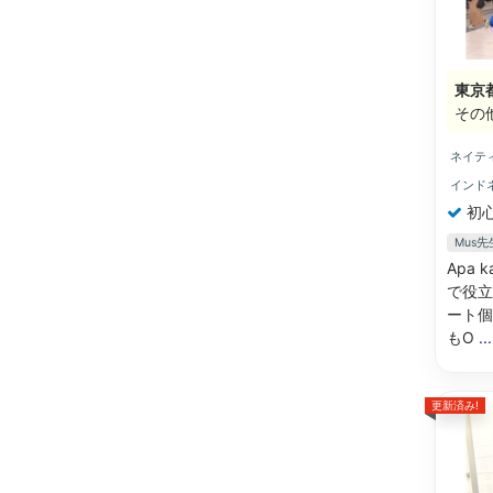
東京
その
ネイテ
インド
初
Mus
Apa
で役立
ート個
もO
.
更新済み!