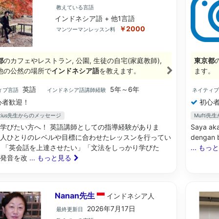
教えている言語
インドネシア語 + 他1言語
￥2000
マンツーマンレッスン料
都
のカフェやレストラン, 公園, 生徒の自宅(家庭教師),
東京都
他の公然の場所で
インドネシア語
を教えます。
ます。
英語
5年～6年
ィブ言語
インドネシア語講師経験
ネイティ
心者歓迎！
初心者
entius先生からのメッセージ
Mufti
学びたい方へ！ 英語講師としての指導経験がありま
Saya ak
人ひとりのレベルや目標に合わせたレッスンを行ってい
dengan b
 「英会話を上達させたい」「文法をしっかり学びた
... もっ
「発音を改
... もっと見る
Nanan先生
インドネシア
人
2026年7月17日
最終更新日