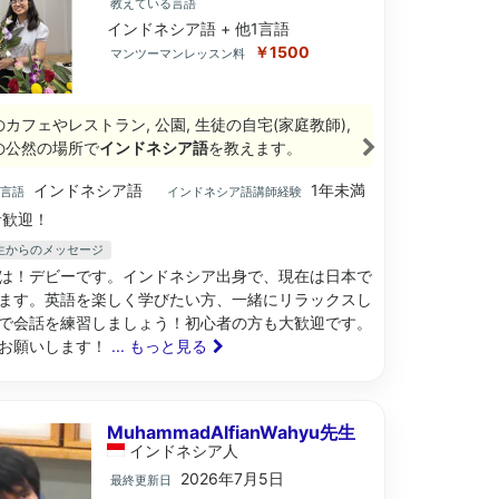
教えている言語
インドネシア語 + 他1言語
￥1500
マンツーマンレッスン料
のカフェやレストラン, 公園, 生徒の自宅(家庭教師),
の公然の場所で
インドネシア語
を教えます。
インドネシア語
1年未満
ブ言語
インドネシア語講師経験
歓迎！
先生からのメッセージ
は！デビーです。インドネシア出身で、現在は日本で
ます。英語を楽しく学びたい方、一緒にリラックスし
で会話を練習しましょう！初心者の方も大歓迎です。
お願いします！
... もっと見る
MuhammadAlfianWahyu先生
インドネシア
人
2026年7月5日
最終更新日