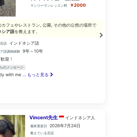
￥2000
マンツーマンレッスン料
のカフェやレストラン, 公園, その他の公然の場所で
ネシア語
を教えます。
インドネシア語
ブ言語
9年～10年
シア語講師経験
歓迎！
からのメッセージ
udy with me
... もっと見る
Vincent先生
インドネシア
人
2026年7月24日
最終更新日
教えている言語