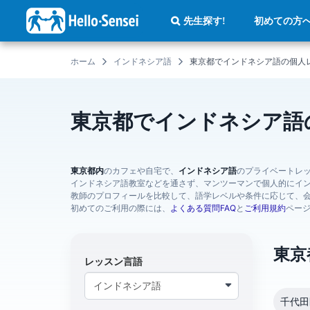
メ
イ
初めての方
先生探す!
ン
コ
ン
テ
ホーム
インドネシア語
東京都でインドネシア語の個人
ン
ツ
に
移
動
東京都でインドネシア語
東京都内
のカフェや自宅で、
インドネシア語
のプライベートレ
インドネシア語教室などを通さず、マンツーマンで個人的にイ
教師のプロフィールを比較して、語学レベルや条件に応じて、
初めてのご利用の際には、
よくある質問FAQ
と
ご利用規約
ペー
東京
レッスン言語
千代田