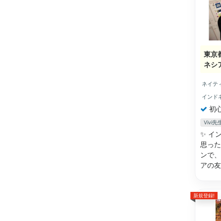
東京
ネシ
ネイテ
インド
初
Viv
✨ イ
思った
ンで、
アの
新規登録!