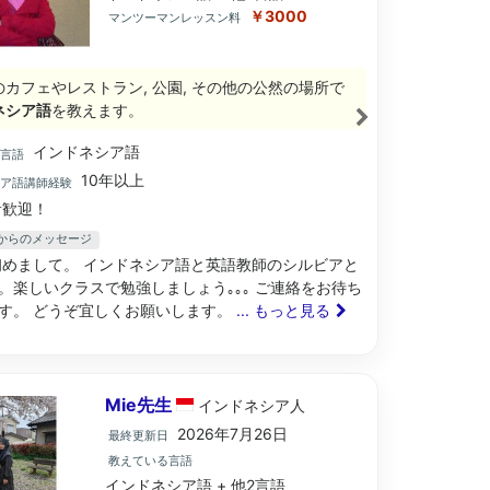
￥3000
マンツーマンレッスン料
のカフェやレストラン, 公園, その他の公然の場所で
ネシア語
を教えます。
インドネシア語
ブ言語
10年以上
シア語講師経験
歓迎！
先生からのメッセージ
初めまして。 インドネシア語と英語教師のシルビアと
。楽しいクラスで勉強しましょう｡｡｡ ご連絡をお待ち
す。 どうぞ宜しくお願いします。
... もっと見る
Mie先生
インドネシア
人
2026年7月26日
最終更新日
教えている言語
インドネシア語 + 他2言語