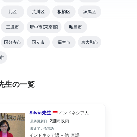
北区
荒川区
板橋区
練馬区
三鷹市
府中市(東京都)
昭島市
国分寺市
国立市
福生市
東大和市
市
先生の一覧
Silvia先生
インドネシア
人
2週間以内
最終更新日
教えている言語
インドネシア語 + 他1言語