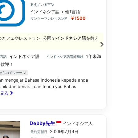
教えている言語
インドネシア語 + 他1言語
￥1500
マンツーマンレッスン料
のカフェやレストラン, 公園で
インドネシア語
を教え
インドネシア語
1年未満
ブ言語
インドネシア語講師経験
歓迎！
先生からのメッセージ
an mengajar Bahasa Indonesia kepada anda
aik dan benar. I can teach you Bahas
と見る
Debby先生
インドネシア
人
2026年7月9日
最終更新日