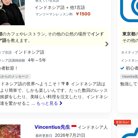
教えている言語
インドネシア語 + 他1言語
￥1500
マンツーマンレッスン料
都
のカフェやレストラン, その他の公然の場所で
インド
東京都
ア語
を教えます。
その他
インドネシア語
ィブ言語
ネイティ
4年～5年
ネシア語講師経験
インドネ
心者歓迎！
初心者
i先生からのメッセージ
Hasmi
ンドネシア語の世界へようこそ！🌴🍍 インドネシア語は
勉強して
より簡単で、しかも楽しいんです。たった数回のレッス
挨拶をしたり、美味しい料理を注文したり、インドネシ
友達を驚かせるこ
... もっと見る
更新済み!
Vincentius先生
インドネシア
人
2026年7月21日
最終更新日