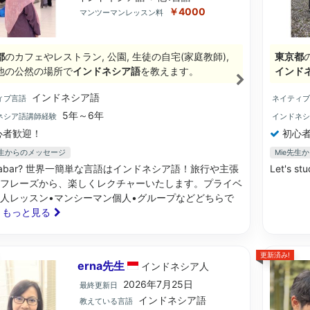
￥4000
マンツーマンレッスン料
都
のカフェやレストラン, 公園, 生徒の自宅(家庭教師),
東京都
他の公然の場所で
インドネシア語
を教えます。
インド
インドネシア語
ィブ言語
ネイティ
5年～6年
ネシア語講師経験
インドネ
心者歓迎！
初心者
先生からのメッセージ
Mie先生
 kabar? 世界一簡単な言語はインドネシア語！旅行や主張
Let's st
フレーズから、楽しくレクチャーいたします。プライベ
人レッスン•マンシーマン個人•グループなどどちらで
.. もっと見る
更新済み!
erna先生
インドネシア
人
2026年7月25日
最終更新日
インドネシア語
教えている言語