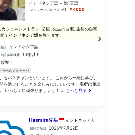
インドネシア語 + 他1言語
￥4000
マンツーマンレッスン料
のカフェやレストラン, 公園, 先生の自宅, 生徒の自宅
師)で
インドネシア語
を教えます。
インドネシア語
ブ言語
10年以上
シア語講師経験
歓迎！
nt先生からのメッセージ
、セバスチャンといいます。 これから一緒に学び、
間を過ごせることを楽しみにしています。場所は相談
。 いっしょに頑張りましょう！
... もっと見る
Hasmira先生
インドネシア
人
2026年7月22日
最終更新日