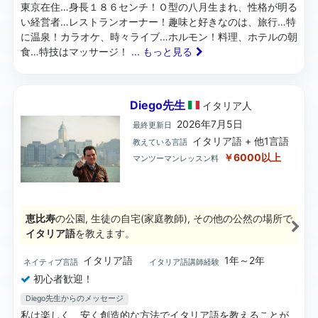
東京在住…身長１８６センチ！Ｏ型の八月生まれ、性格が明る
い経営者…レストランオーナー！趣味と好きなのは、旅行…特
に温泉！カラオケ、時々ライブ…ホルモン！料理、ホテルの朝
食…特技はマッサージ！
... もっと見る
Diego先生
イタリア
人
2026年7月5日
最終更新日
イタリア語 + 他1言語
教えている言語
￥6000以上
マンツーマンレッスン料
恵比寿
の公園, 生徒の自宅(家庭教師), その他の公然の場所で
イタリア語
を教えます。
イタリア語
1年～2年
ネイティブ言語
イタリア語講師経験
初心者歓迎！
Diego先生からのメッセージ
私は楽しく、安く創造的な方法でイタリア語を教えることが