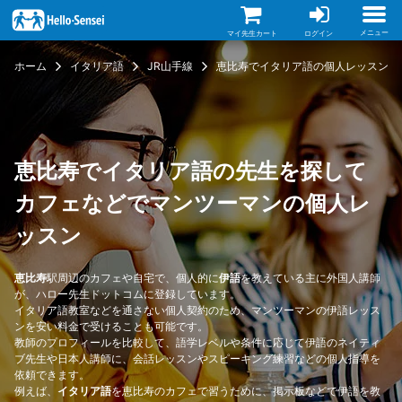
メ
イ
ン
メニュー
マイ先生カート
ログイン
コ
ン
ホーム
イタリア語
JR山手線
恵比寿でイタリア語の個人レッスン
テ
ン
ツ
に
移
動
恵比寿でイタリア語の先生を探して
カフェなどでマンツーマンの個人レ
ッスン
恵比寿
駅周辺のカフェや自宅で、個人的に
伊語
を教えている主に外国人講師
が、ハロー先生ドットコムに登録しています。
イタリア語教室などを通さない個人契約のため、マンツーマンの伊語レッス
ンを安い料金で受けることも可能です。
教師のプロフィールを比較して、語学レベルや条件に応じて伊語のネイティ
ブ先生や日本人講師に、会話レッスンやスピーキング練習などの個人指導を
依頼できます。
例えば、
イタリア語
を恵比寿のカフェで習うために、掲示板などで伊語を教