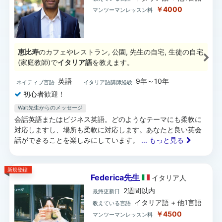
￥4000
マンツーマンレッスン料
恵比寿
のカフェやレストラン, 公園, 先生の自宅, 生徒の自宅
(家庭教師)で
イタリア語
を教えます。
英語
9年～10年
ネイティブ言語
イタリア語講師経験
初心者歓迎！
Walt先生からのメッセージ
会話英語またはビジネス英語。どのようなテーマにも柔軟に
対応しますし、場所も柔軟に対応します。あなたと良い英会
話ができることを楽しみにしています。
... もっと見る
新規登録!
Federica先生
イタリア
人
2週間以内
最終更新日
イタリア語 + 他1言語
教えている言語
￥4500
マンツーマンレッスン料