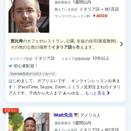
1週間以内
最終更新日
イタリア語 + 他1言語
教えている言語
￥4000
マンツーマンレッスン料
恵比寿
のカフェやレストラン, 公園, 生徒の自宅(家庭教師),
その他の公然の場所で
イタリア語
を教えます。
イタリア語
10年以上
ネイティブ言語
イタリア語講師経験
初心者歓迎！
Gabriele先生からのメッセージ
はじめまして。ガブリエレです。 オンラインレッスン出来ま
す！ (FaceTime, Skype, Zoom...) ミラノ近郊生まれのイタリ
ア人です。子供から大人まで あらゆる
... もっと見る
更新済み!
Walt先生
アメリカ
人
1週間以内
最終更新日
イタリア語 + 他1言語
教えている言語