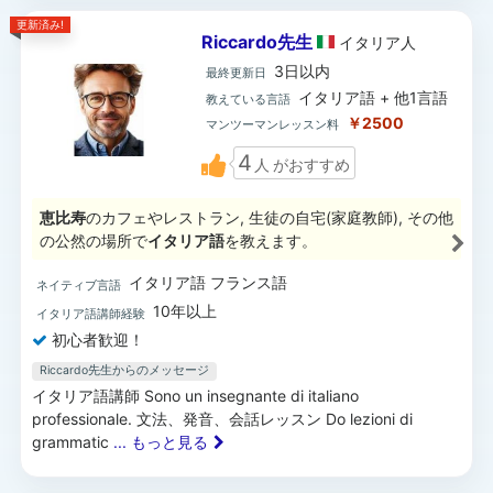
更新済み!
Riccardo先生
イタリア
人
3日以内
最終更新日
イタリア語 + 他1言語
教えている言語
￥2500
マンツーマンレッスン料
4
人
がおすすめ
恵比寿
のカフェやレストラン, 生徒の自宅(家庭教師), その他
の公然の場所で
イタリア語
を教えます。
イタリア語 フランス語
ネイティブ言語
10年以上
イタリア語講師経験
初心者歓迎！
Riccardo先生からのメッセージ
イタリア語講師 Sono un insegnante di italiano
professionale. 文法、発音、会話レッスン Do lezioni di
grammatic
... もっと見る