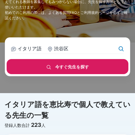
えてくれる教師を募集してもみつからない場合に、先生を探す方法としてお
使いいただけます。
初めてのご利用の際には、
よくある質問FAQ
と
ご利用規約
ページを必ずご確
認ください。
イタリア語
渋谷区
今すぐ先生を探す
イタリア語を恵比寿で個人で教えてい
る先生の一覧
223
登録人数合計
人