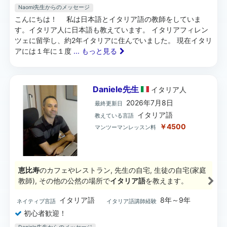
Naomi先生からのメッセージ
こんにちは！ 私は日本語とイタリア語の教師をしていま
す。イタリア人に日本語も教えています。 イタリアフィレン
ツェに留学し、約2年イタリアに住んでいました。 現在イタリ
アには１年に１度
... もっと見る
Daniele先生
イタリア
人
2026年7月8日
最終更新日
イタリア語
教えている言語
￥4500
マンツーマンレッスン料
恵比寿
のカフェやレストラン, 先生の自宅, 生徒の自宅(家庭
教師), その他の公然の場所で
イタリア語
を教えます。
イタリア語
8年～9年
ネイティブ言語
イタリア語講師経験
初心者歓迎！