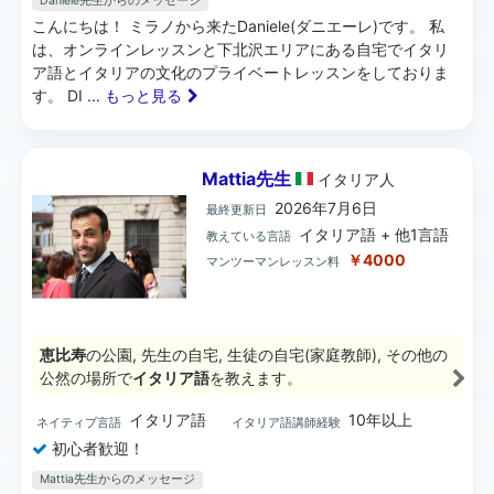
Daniele先生からのメッセージ
こんにちは！ ミラノから来たDaniele(ダニエーレ)です。 私
は、オンラインレッスンと下北沢エリアにある自宅でイタリ
ア語とイタリアの文化のプライベートレッスンをしておりま
す。 DI
... もっと見る
Mattia先生
イタリア
人
2026年7月6日
最終更新日
イタリア語 + 他1言語
教えている言語
￥4000
マンツーマンレッスン料
恵比寿
の公園, 先生の自宅, 生徒の自宅(家庭教師), その他の
公然の場所で
イタリア語
を教えます。
イタリア語
10年以上
ネイティブ言語
イタリア語講師経験
初心者歓迎！
Mattia先生からのメッセージ