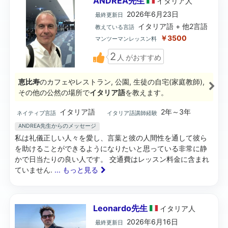
ANDREA先生
イタリア
人
2026年6月23日
最終更新日
イタリア語 + 他2言語
教えている言語
￥3500
マンツーマンレッスン料
2
人
がおすすめ
恵比寿
のカフェやレストラン, 公園, 生徒の自宅(家庭教師),
その他の公然の場所で
イタリア語
を教えます。
イタリア語
2年～3年
ネイティブ言語
イタリア語講師経験
ANDREA先生からのメッセージ
私は礼儀正しい人々を愛し、言葉と彼の人間性を通して彼ら
を助けることができるようになりたいと思っている非常に静
かで日当たりの良い人です。 交通費はレッスン料金に含まれ
ていません.
... もっと見る
Leonardo先生
イタリア
人
2026年6月16日
最終更新日