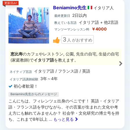
更新済み!
Beniamino先生
イタリア
人
2日以内
最終更新日
イタリア語 + 他2言語
教えている言語
￥4000
マンツーマンレッスン料
3
人
がおすすめ
恵比寿
のカフェやレストラン, 公園, 先生の自宅, 生徒の自宅
(家庭教師)で
イタリア語
を教えます。
イタリア語 / フランス語 / 英語
ネイティブ言語
3年～4年
イタリア語講師経験
初心者歓迎！
Beniamino先生からのメッセージ
こんにちは、フィレンツェ出身のベニです！ 英語・イタリア
語・フランス語を学びながら、その言葉が生まれた文化や考
え方にも触れてみませんか？ 社会学・文化研究の博士号を持
ち、これまで8年以上
... もっと見る