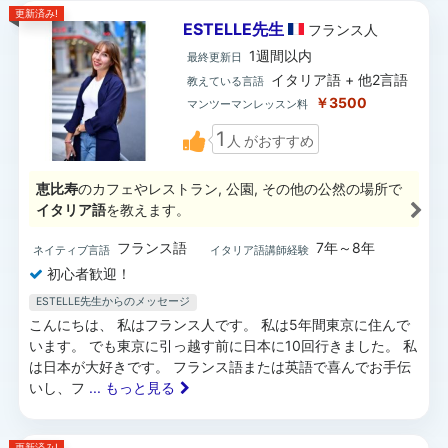
更新済み!
ESTELLE先生
フランス
人
1週間以内
最終更新日
イタリア語 + 他2言語
教えている言語
￥3500
マンツーマンレッスン料
1
人
がおすすめ
恵比寿
のカフェやレストラン, 公園, その他の公然の場所で
イタリア語
を教えます。
フランス語
7年～8年
ネイティブ言語
イタリア語講師経験
初心者歓迎！
ESTELLE先生からのメッセージ
こんにちは、 私はフランス人です。 私は5年間東京に住んで
います。 でも東京に引っ越す前に日本に10回行きました。 私
は日本が大好きです。 フランス語または英語で喜んでお手伝
いし、フ
... もっと見る
更新済み!