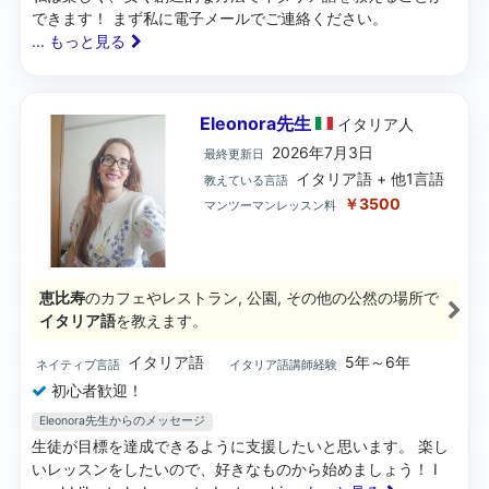
できます！ まず私に電子メールでご連絡ください。
... もっと見る
Eleonora先生
イタリア
人
2026年7月3日
最終更新日
イタリア語 + 他1言語
教えている言語
￥3500
マンツーマンレッスン料
恵比寿
のカフェやレストラン, 公園, その他の公然の場所で
イタリア語
を教えます。
イタリア語
5年～6年
ネイティブ言語
イタリア語講師経験
初心者歓迎！
Eleonora先生からのメッセージ
生徒が目標を達成できるように支援したいと思います。 楽し
いレッスンをしたいので、好きなものから始めましょう！ I