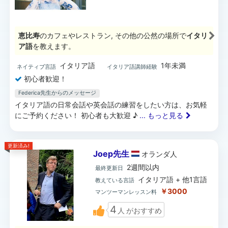
恵比寿
のカフェやレストラン, その他の公然の場所で
イタリ
ア語
を教えます。
イタリア語
1年未満
ネイティブ言語
イタリア語講師経験
初心者歓迎！
Federica先生からのメッセージ
イタリア語の日常会話や英会話の練習をしたい方は、お気軽
にご予約ください！ 初心者も大歓迎 ♪
... もっと見る
更新済み!
Joep先生
オランダ
人
2週間以内
最終更新日
イタリア語 + 他1言語
教えている言語
￥3000
マンツーマンレッスン料
4
人
がおすすめ