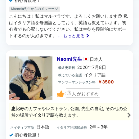
初心者歓迎！
Marcella先生からのメッセージ
こんにちは！私はマルセラです、よろしくお願いします😊 私
はイタリア語を母国語としており、英語も教えています。初
心者でも心配しないでください。私は生徒を段階的にサポー
トするのが大好きです。
... もっと見る
Naomi先生
日本
人
2026年7月8日
最終更新日
イタリア語
教えている言語
￥3500
マンツーマンレッスン料
3
人
がおすすめ
恵比寿
のカフェやレストラン, 公園, 先生の自宅, その他の公
然の場所で
イタリア語
を教えます。
日本語
2年～3年
ネイティブ言語
イタリア語講師経験
初心者歓迎！