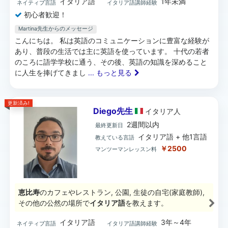
イタリア語
1年未満
ネイティブ言語
イタリア語講師経験
初心者歓迎！
Martina先生からのメッセージ
こんにちは。 私は英語のコミュニケーションに豊富な経験が
あり、普段の生活では主に英語を使っています。 十代の若者
のころに語学学校に通う、その後、英語の知識を深めること
に人生を捧げてきまし
... もっと見る
更新済み!
Diego先生
イタリア
人
2週間以内
最終更新日
イタリア語 + 他1言語
教えている言語
￥2500
マンツーマンレッスン料
恵比寿
のカフェやレストラン, 公園, 生徒の自宅(家庭教師),
その他の公然の場所で
イタリア語
を教えます。
イタリア語
3年～4年
ネイティブ言語
イタリア語講師経験