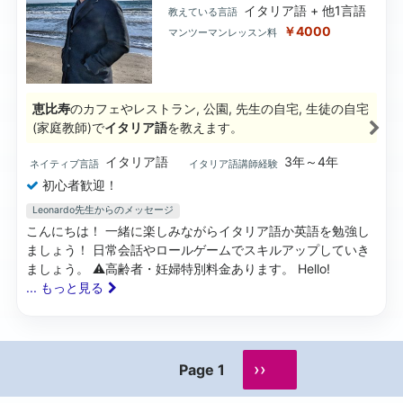
イタリア語 + 他1言語
教えている言語
￥4000
マンツーマンレッスン料
恵比寿
のカフェやレストラン, 公園, 先生の自宅, 生徒の自宅
(家庭教師)で
イタリア語
を教えます。
イタリア語
3年～4年
ネイティブ言語
イタリア語講師経験
初心者歓迎！
Leonardo先生からのメッセージ
こんにちは！ 一緒に楽しみながらイタリア語か英語を勉強し
ましょう！ 日常会話やロールゲームでスキルアップしていき
ましょう。 ⚠️高齢者・妊婦特別料金あります。 Hello!
... もっと見る
››
Page 1