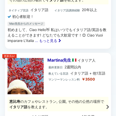
イタリア語
20年以上
ネイティブ言語
イタリア語講師経験
初心者歓迎！
Max先生からのメッセージ
初めまして、Ciao Hello👋 私はいつでもイタリア語/英語を教
えることができます! どなたでも大歓迎です！😊 Ciao Vuoi
imparare L'italia
... もっと見る
更新済み!
Martina先生
イタリア
人
2週間以内
最終更新日
イタリア語 + 他1言語
教えている言語
￥3500
マンツーマンレッスン料
恵比寿
のカフェやレストラン, 公園, その他の公然の場所で
イタリア語
を教えます。