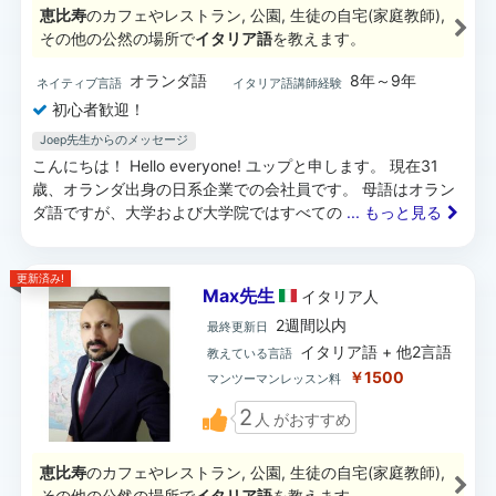
恵比寿
のカフェやレストラン, 公園, 生徒の自宅(家庭教師),
その他の公然の場所で
イタリア語
を教えます。
オランダ語
8年～9年
ネイティブ言語
イタリア語講師経験
初心者歓迎！
Joep先生からのメッセージ
こんにちは！ Hello everyone! ユップと申します。 現在31
歳、オランダ出身の日系企業での会社員です。 母語はオラン
ダ語ですが、大学および大学院ではすべての
... もっと見る
更新済み!
Max先生
イタリア
人
2週間以内
最終更新日
イタリア語 + 他2言語
教えている言語
￥1500
マンツーマンレッスン料
2
人
がおすすめ
恵比寿
のカフェやレストラン, 公園, 生徒の自宅(家庭教師),
その他の公然の場所で
イタリア語
を教えます。