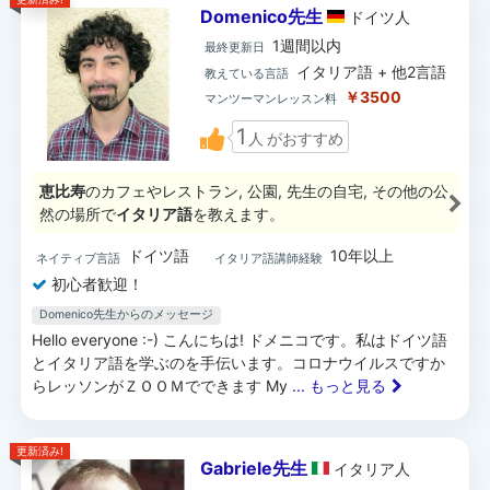
Domenico先生
ドイツ
人
1週間以内
最終更新日
イタリア語 + 他2言語
教えている言語
￥3500
マンツーマンレッスン料
1
人
がおすすめ
恵比寿
のカフェやレストラン, 公園, 先生の自宅, その他の公
然の場所で
イタリア語
を教えます。
ドイツ語
10年以上
ネイティブ言語
イタリア語講師経験
初心者歓迎！
Domenico先生からのメッセージ
Hello everyone :-) こんにちは! ドメニコです。私はドイツ語
とイタリア語を学ぶのを手伝います。コロナウイルスですか
らレッソンがＺＯＯＭでできます My
... もっと見る
更新済み!
Gabriele先生
イタリア
人