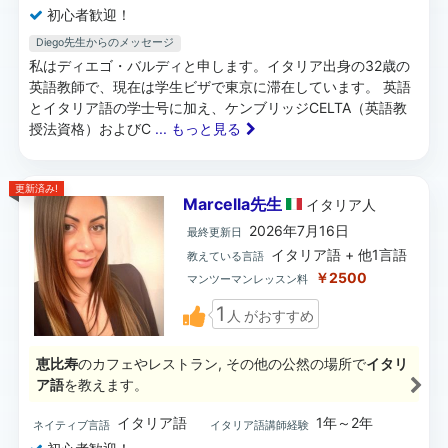
初心者歓迎！
Diego先生からのメッセージ
私はディエゴ・バルディと申します。イタリア出身の32歳の
英語教師で、現在は学生ビザで東京に滞在しています。 英語
とイタリア語の学士号に加え、ケンブリッジCELTA（英語教
授法資格）およびC
... もっと見る
更新済み!
Marcella先生
イタリア
人
2026年7月16日
最終更新日
イタリア語 + 他1言語
教えている言語
￥2500
マンツーマンレッスン料
1
人
がおすすめ
恵比寿
のカフェやレストラン, その他の公然の場所で
イタリ
ア語
を教えます。
イタリア語
1年～2年
ネイティブ言語
イタリア語講師経験