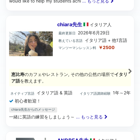
would like to help my students achi
... もっと見る
chiara先生
イタリア
人
2026年6月29日
最終更新日
イタリア語 + 他1言語
教えている言語
￥2500
マンツーマンレッスン料
恵比寿
のカフェやレストラン, その他の公然の場所で
イタリ
ア語
を教えます。
イタリア語 & 英語
1年～2年
ネイティブ言語
イタリア語講師経験
初心者歓迎！
chiara先生からのメッセージ
一緒に英語の練習をしましょう～
... もっと見る