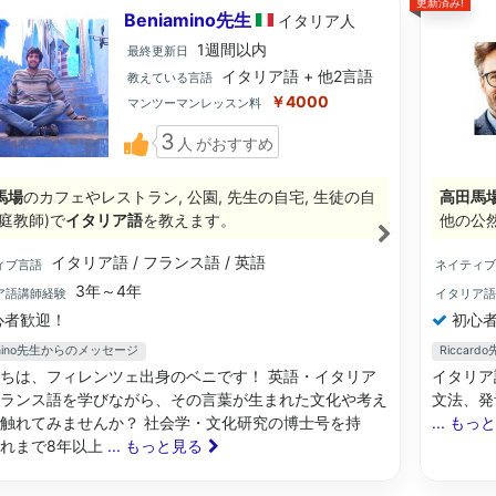
更新済み!
Beniamino先生
イタリア
人
1週間以内
最終更新日
イタリア語 + 他2言語
教えている言語
￥4000
マンツーマンレッスン料
3
人
がおすすめ
馬場
のカフェやレストラン, 公園, 先生の自宅, 生徒の自
高田馬
庭教師)で
イタリア語
を教えます。
他の公
イタリア語 / フランス語 / 英語
ィブ言語
ネイティ
3年～4年
ア語講師経験
イタリア
心者歓迎！
初心者
amino先生からのメッセージ
Ricca
ちは、フィレンツェ出身のベニです！ 英語・イタリア
イタリア語講師
ランス語を学びながら、その言葉が生まれた文化や考え
文法、発音、
触れてみませんか？ 社会学・文化研究の博士号を持
... もっ
れまで8年以上
... もっと見る