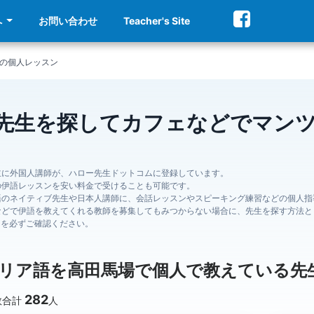
へ
お問い合わせ
Teacher's Site
の個人レッスン
先生を探してカフェなどでマン
主に外国人講師が、ハロー先生ドットコムに登録しています。
の伊語レッスンを安い料金で受けることも可能です。
語のネイティブ先生や日本人講師に、会話レッスンやスピーキング練習などの個人指
などで伊語を教えてくれる教師を募集してもみつからない場合に、先生を探す方法と
ジを必ずご確認ください。
リア語を高田馬場で個人で教えている先
282
数合計
人