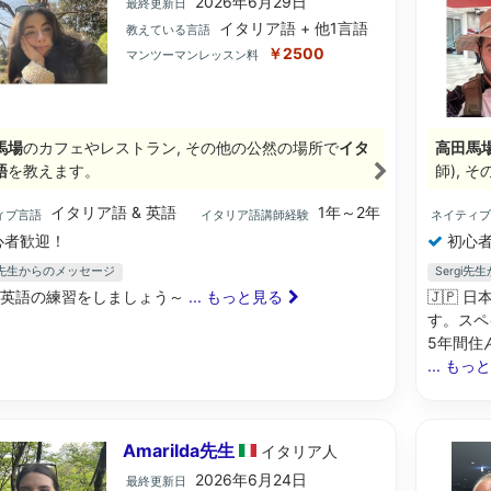
2026年6月29日
最終更新日
イタリア語 + 他1言語
教えている言語
￥2500
マンツーマンレッスン料
馬場
のカフェやレストラン, その他の公然の場所で
イタ
高田馬
語
を教えます。
師), 
イタリア語 & 英語
1年～2年
ィブ言語
イタリア語講師経験
ネイティ
心者歓迎！
初心者
ra先生からのメッセージ
Sergi
に英語の練習をしましょう～
... もっと見る
🇯🇵
す。スペ
5年間住
... もっ
Amarilda先生
イタリア
人
2026年6月24日
最終更新日