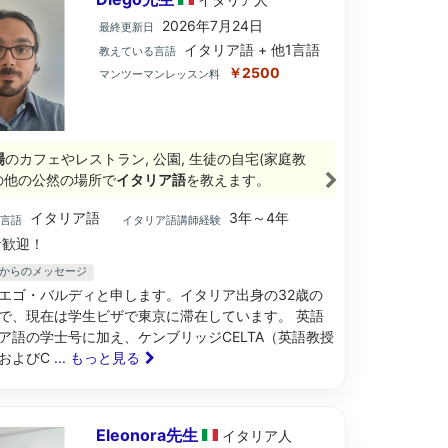
2026年7月24日
最終更新日
イタリア語 + 他1言語
教えている言語
￥2500
マンツーマンレッスン料
場
のカフェやレストラン, 公園, 生徒の自宅(家庭教
その他の公然の場所で
イタリア語
を教えます。
イタリア語
3年～4年
ブ言語
イタリア語講師経験
歓迎！
先生からのメッセージ
エゴ・バルディと申します。イタリア出身の32歳の
で、現在は学生ビザで東京に滞在しています。 英語
ア語の学士号に加え、ケンブリッジCELTA（英語教授
およびC
... もっと見る
Eleonora先生
イタリア
人