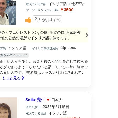
イタリア語 + 他2言語
教えている言語
￥3500
マンツーマンレッスン料
2
人
がおすすめ
場
のカフェやレストラン, 公園, 生徒の自宅(家庭教
その他の公然の場所で
イタリア語
を教えます。
イタリア語
2年～3年
ブ言語
イタリア語講師経験
A先生からのメッセージ
正しい人々を愛し、言葉と彼の人間性を通して彼らを
とができるようになりたいと思っている非常に静かで
の良い人です。 交通費はレッスン料金に含まれてい
... もっと見る
Seiko先生
日本
人
2026年6月15日
最終更新日
イタリア語
教えている言語