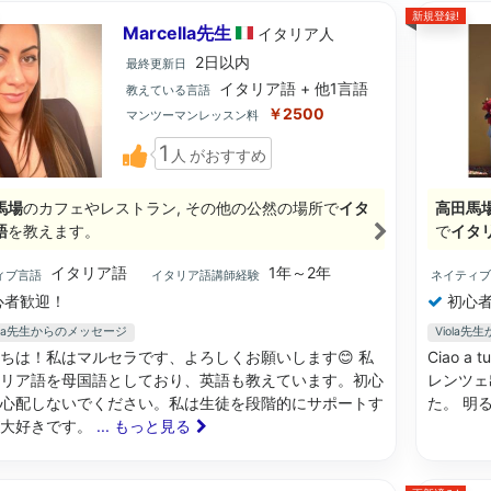
新規登録!
Marcella先生
イタリア
人
2日以内
最終更新日
イタリア語 + 他1言語
教えている言語
￥2500
マンツーマンレッスン料
1
人
がおすすめ
馬場
のカフェやレストラン, その他の公然の場所で
イタ
高田馬
語
を教えます。
で
イタ
イタリア語
1年～2年
ィブ言語
イタリア語講師経験
ネイティ
心者歓迎！
初心者
ella先生からのメッセージ
Viola
ちは！私はマルセラです、よろしくお願いします😊 私
Ciao a
リア語を母国語としており、英語も教えています。初心
レンツェ
心配しないでください。私は生徒を段階的にサポートす
た。 明
が大好きです。
... もっと見る