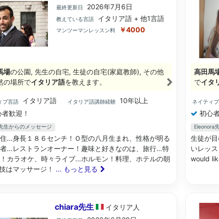
2026年7月6日
最終更新日
イタリア語 + 他1言語
教えている言語
￥4000
マンツーマンレッスン料
馬場
の公園, 先生の自宅, 生徒の自宅(家庭教師), その他
高田馬
然の場所で
イタリア語
を教えます。
で
イタ
イタリア語
10年以上
ィブ言語
イタリア語講師経験
ネイティ
心者歓迎！
初心者
ia先生からのメッセージ
Eleono
住…身長１８６センチ！Ｏ型の八月生まれ、性格が明る
生徒が目
者…レストランオーナー！趣味と好きなのは、旅行…特
いレッス
！カラオケ、時々ライブ…ホルモン！料理、ホテルの朝
would li
特技はマッサージ！
... もっと見る
chiara先生
イタリア
人