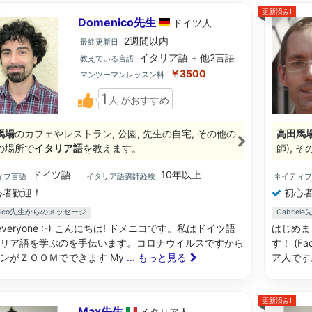
更新済み!
Domenico先生
ドイツ
人
2週間以内
最終更新日
イタリア語 + 他2言語
教えている言語
￥3500
マンツーマンレッスン料
1
人
がおすすめ
馬場
のカフェやレストラン, 公園, 先生の自宅, その他の
高田馬
の場所で
イタリア語
を教えます。
師), 
ドイツ語
10年以上
ィブ言語
イタリア語講師経験
ネイティ
心者歓迎！
初心者
nico先生からのメッセージ
Gabrie
o everyone :-) こんにちは! ドメニコです。私はドイツ語
はじめま
リア語を学ぶのを手伝います。コロナウイルスですから
す！ (Fa
ンがＺＯＯＭでできます My
... もっと見る
ア人です
更新済み!
Max先生
イタリア
人