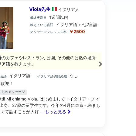
Viola先生
イタリア
人
1週間以内
最終更新日
イタリア語 + 他2言語
教えている言語
￥2500
マンツーマンレッスン料
場
のカフェやレストラン, 公園, その他の公然の場所
リア語
を教えます。
イタリア語
なし
ブ言語
イタリア語講師経験
歓迎！
先生からのメッセージ
 tutti! Mi chiamo Viola. はじめまして！イタリア・フィ
出身、27歳の留学生です。今年の4月に東京へ来まし
るくて話すことが大好
... もっと見る