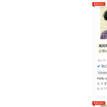
更新済み!
高田
公然
ネイテ
初
Dome
Hell
とイタ
レッソ
更新済み!