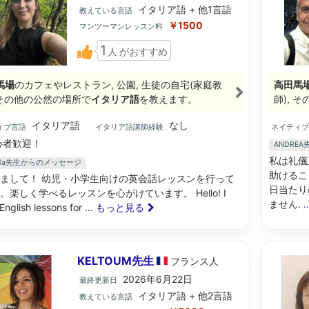
イタリア語 + 他1言語
教えている言語
￥1500
マンツーマンレッスン料
1
人
がおすすめ
馬場
のカフェやレストラン, 公園, 生徒の自宅(家庭教
高田馬
, その他の公然の場所で
イタリア語
を教えます。
師), 
イタリア語
なし
ィブ言語
イタリア語講師経験
ネイティ
心者歓迎！
ANDRE
私は礼儀
ilda先生からのメッセージ
助けるこ
まして！ 幼児・小学生向けの英会話レッスンを行って
日当たり
。楽しく学べるレッスンを心がけています。 Hello! I
ません.
English lessons for
... もっと見る
KELTOUM先生
フランス
人
2026年6月22日
最終更新日
イタリア語 + 他2言語
教えている言語