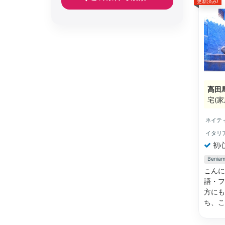
更新済み!
高田
宅(家
ネイテ
イタリ
初
Beni
こんに
語・フ
方にも
ち、こ