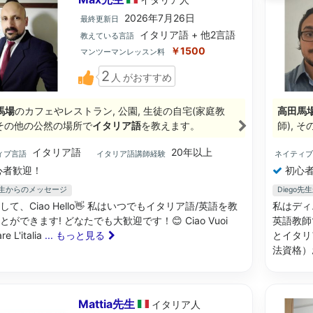
2026年7月26日
最終更新日
イタリア語 + 他2言語
教えている言語
￥1500
マンツーマンレッスン料
2
人
がおすすめ
馬場
のカフェやレストラン, 公園, 生徒の自宅(家庭教
高田馬
, その他の公然の場所で
イタリア語
を教えます。
師), 
イタリア語
20年以上
ィブ言語
イタリア語講師経験
ネイティ
心者歓迎！
初心者
先生からのメッセージ
Diego
して、Ciao Hello👋 私はいつでもイタリア語/英語を教
私はディ
とができます! どなたでも大歓迎です！😊 Ciao Vuoi
英語教師
re L'italia
... もっと見る
とイタリ
法資格）
Mattia先生
イタリア
人