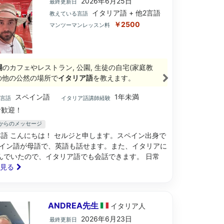
2026年6月25日
最終更新日
イタリア語 + 他2言語
教えている言語
￥2500
マンツーマンレッスン料
場
のカフェやレストラン, 公園, 生徒の自宅(家庭教
その他の公然の場所で
イタリア語
を教えます。
スペイン語
1年未満
ブ言語
イタリア語講師経験
歓迎！
先生からのメッセージ
 日本語 こんにちは！ セルジと申します。スペイン出身で
イン語が母語で、英語も話せます。また、イタリアに
んでいたので、イタリア語でも会話できます。 日常
と見る
ANDREA先生
イタリア
人
2026年6月23日
最終更新日