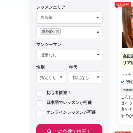
更新済み!
レッスンエリア
東京都
新宿区
マンツーマン
高田
リア
性別
年代
ネイテ
初
Marc
初心者歓迎！
こんに
日本語でレッスンが可能
はイタ
者でも
オンラインレッスンが可能
るの
この条件で検索！