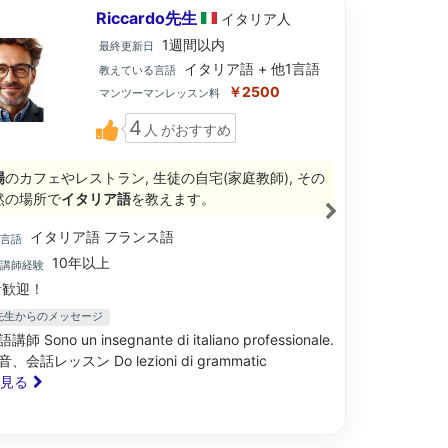
Riccardo先生
イタリア
人
1週間以内
最終更新日
イタリア語 + 他1言語
教えている言語
￥2500
マンツーマンレッスン料
4
人
がおすすめ
場
のカフェやレストラン, 生徒の自宅(家庭教師), その
然の場所で
イタリア語
を教えます。
イタリア語 フランス語
ブ言語
10年以上
語講師経験
歓迎！
rdo先生からのメッセージ
 Sono un insegnante di italiano professionale.
会話レッスン Do lezioni di grammatic
と見る