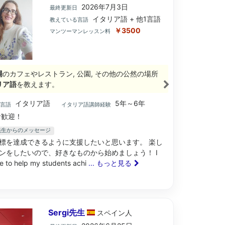
2026年7月3日
最終更新日
イタリア語 + 他1言語
教えている言語
￥3500
マンツーマンレッスン料
場
のカフェやレストラン, 公園, その他の公然の場所
リア語
を教えます。
イタリア語
5年～6年
ブ言語
イタリア語講師経験
歓迎！
ra先生からのメッセージ
標を達成できるように支援したいと思います。 楽し
ンをしたいので、好きなものから始めましょう！ I
ke to help my students achi
... もっと見る
Sergi先生
スペイン
人