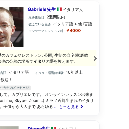
Gabriele先生
イタリア
人
2週間以内
最終更新日
イタリア語 + 他1言語
教えている言語
￥4000
マンツーマンレッスン料
場
のカフェやレストラン, 公園, 生徒の自宅(家庭教
その他の公然の場所で
イタリア語
を教えます。
イタリア語
10年以上
ブ言語
イタリア語講師経験
歓迎！
le先生からのメッセージ
して。ガブリエレです。 オンラインレッスン出来ま
ceTime, Skype, Zoom...) ミラノ近郊生まれのイタリ
。子供から大人まで あらゆる
... もっと見る
Diego先生
イタリア
人