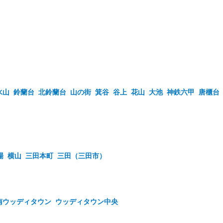
水山
鈴蘭台
北鈴蘭台
山の街
箕谷
谷上
花山
大池
神鉄六甲
唐櫃台
場
横山
三田本町
三田（三田市）
南ウッディタウン
ウッディタウン中央