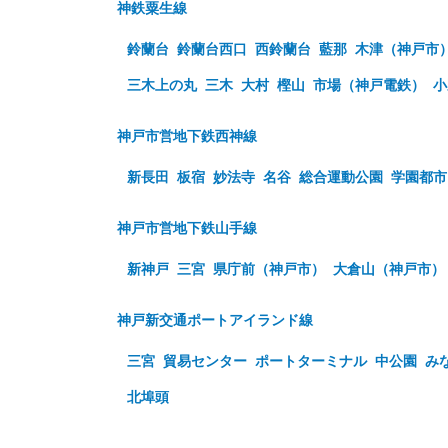
神鉄粟生線
鈴蘭台
鈴蘭台西口
西鈴蘭台
藍那
木津（神戸市
三木上の丸
三木
大村
樫山
市場（神戸電鉄）
小
神戸市営地下鉄西神線
新長田
板宿
妙法寺
名谷
総合運動公園
学園都市
神戸市営地下鉄山手線
新神戸
三宮
県庁前（神戸市）
大倉山（神戸市）
神戸新交通ポートアイランド線
三宮
貿易センター
ポートターミナル
中公園
み
北埠頭