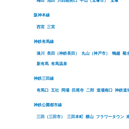
梅田
池田
川西能勢口
中山（宝塚市）
宝塚
阪神本線
西宮
三宮
神鉄有馬線
湊川
長田（神鉄長田）
丸山（神戸市）
鵯越
菊
新有馬
有馬温泉
神鉄三田線
有馬口
五社
岡場
田尾寺
二郎
道場南口
神鉄道
神鉄公園都市線
三田（三田市）
三田本町
横山
フラワータウン