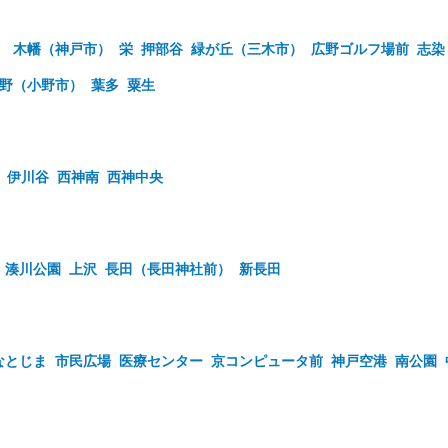
）
木幡（神戸市）
栄
押部谷
緑が丘（三木市）
広野ゴルフ場前
志染
野（小野市）
葉多
粟生
伊川谷
西神南
西神中央
湊川公園
上沢
長田（長田神社前）
新長田
なとじま
市民広場
医療センター
京コンピュータ前
神戸空港
南公園