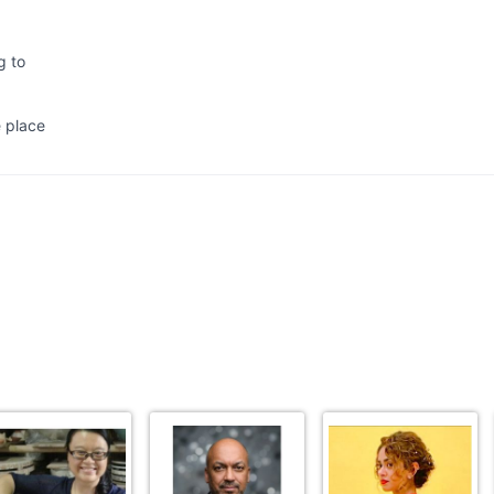
g to
e place