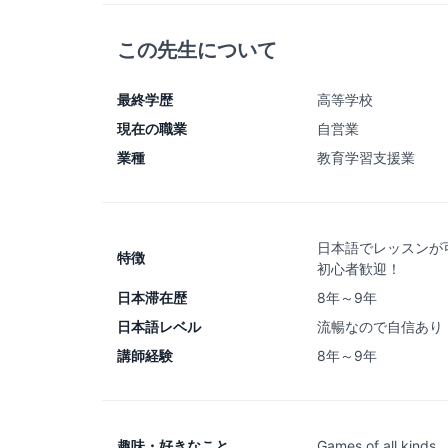
この先生について
最終学歴
高等学校
現在の職業
自営業
業種
教育学習支援業
日本語でレッスンが
特徴
初心者歓迎！
日本滞在歴
8年～9年
日本語レベル
流暢なので自信あり
講師経験
8年～9年
趣味・好きなこと
Games of all kinds