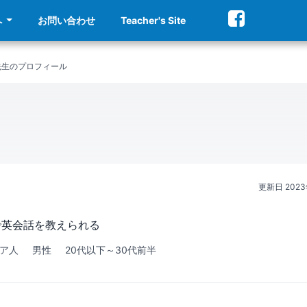
へ
お問い合わせ
Teacher's Site
mes先生のプロフィール
更新日
202
で英会話を教えられる
ア
人
男性
20代以下～30代前半