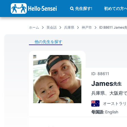
メ
イ
初めての方
先生探す!
ン
コ
ン
テ
ン
ホーム
英会話
兵庫県
神戸市
ID:88611 Ja
ツ
に
移
動
他の先生を探す
ID: 88611
James
先生
兵庫県、大阪府
オーストラリ
母国語:
English