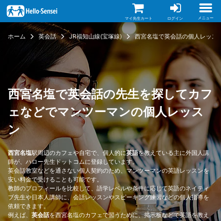
メ
イ
ン
メニュー
マイ先生カート
ログイン
コ
ン
ホーム
英会話
JR福知山線(宝塚線)
西宮名塩で英会話の個人レッス
テ
ン
ツ
に
移
動
西宮名塩で英会話の先生を探してカフ
ェなどでマンツーマンの個人レッス
ン
西宮名塩
駅周辺のカフェや自宅で、個人的に
英語
を教えている主に外国人講
師が、ハロー先生ドットコムに登録しています。
英会話教室などを通さない個人契約のため、マンツーマンの英語レッスンを
安い料金で受けることも可能です。
教師のプロフィールを比較して、語学レベルや条件に応じて英語のネイティ
ブ先生や日本人講師に、会話レッスンやスピーキング練習などの個人指導を
依頼できます。
例えば、
英会話
を西宮名塩のカフェで習うために、掲示板などで英語を教え