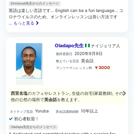
Emmanuel先生からのメッセージ
英語は楽しい言語です... English can be a fun language... コ
ロナウイルスのため、オンラインレッスンは良い方法です
... もっと見る
Oladapo先生
ナイジェリア
人
2020年9月9日
最終更新日
英会話
教えている言語
￥3000
マンツーマンレッスン料
西宮名塩
のカフェやレストラン, 生徒の自宅(家庭教師), その
他の公然の場所で
英会話
を教えます。
Yoruba
10年以上
ネイティブ言語
英会話講師経験
初心者歓迎！
Oladapo先生からのメッセージ
A dedicated and committed teacher with a passion for