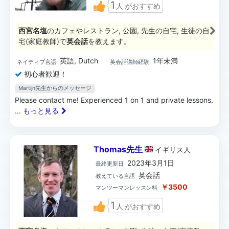
1
人
がおすすめ
西宮名塩
のカフェやレストラン, 公園, 先生の自宅, 生徒の自
宅(家庭教師)で
英会話
を教えます。
英語, Dutch
1年未満
ネイティブ言語
英会話講師経験
初心者歓迎！
Martijn先生からのメッセージ
Please contact me! Experienced 1 on 1 and private lessons.
... もっと見る
Thomas先生
イギリス
人
2023年3月1日
最終更新日
英会話
教えている言語
￥3500
マンツーマンレッスン料
1
人
がおすすめ