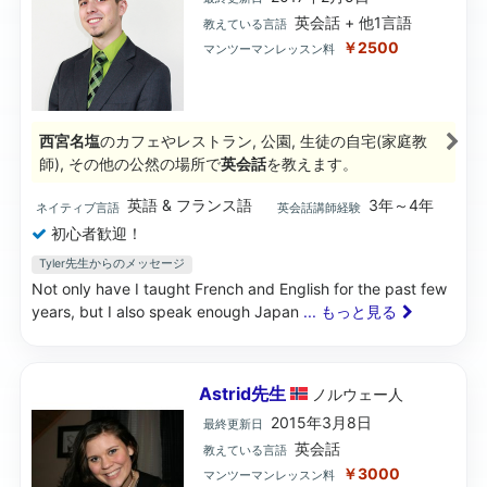
英会話 + 他1言語
教えている言語
￥2500
マンツーマンレッスン料
西宮名塩
のカフェやレストラン, 公園, 生徒の自宅(家庭教
師), その他の公然の場所で
英会話
を教えます。
英語 & フランス語
3年～4年
ネイティブ言語
英会話講師経験
初心者歓迎！
Tyler先生からのメッセージ
Not only have I taught French and English for the past few
years, but I also speak enough Japan
... もっと見る
Astrid先生
ノルウェー
人
2015年3月8日
最終更新日
英会話
教えている言語
￥3000
マンツーマンレッスン料