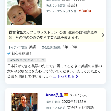
英会話
教えている言語
￥3000
マンツーマンレッスン料
西宮名塩
のカフェやレストラン, 公園, 生徒の自宅(家庭教
師), その他の公然の場所で
英会話
を教えます。
英語
8年～9年
ネイティブ言語
英会話講師経験
初心者歓迎！
James先生からのメッセージ
日本語ができる英語の先生です 困ってるときに英語の言葉の
意味や説明などを安心して聞いてください。楽しく元気よく
英語を理解して使いましょう
... もっと見る
Anna先生
スペイン
人
2023年5月22日
最終更新日
英会話 + 他1言語
教えている言語