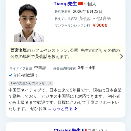
Tianqi先生
中国
人
2026年6月23日
最終更新日
英会話 + 他1言語
教えている言語
￥3000
マンツーマンレッスン料
西宮名塩
のカフェやレストラン, 公園, 先生の自宅, その他の
公然の場所で
英会話
を教えます。
中国語
3年～4年
ネイティブ言語
英会話講師経験
初心者歓迎！
Tianqi先生からのメッセージ
中国語ネイティブで、日本に来て9年目です。現在は日本企業
で勤務しており、ビジネス中国語にも対応できます。 初心者
から上級者まで歓迎です。目標に合わせて丁寧にサポートい
たします。 ぜひお気
... もっと見る
Charles先生
フランス
人