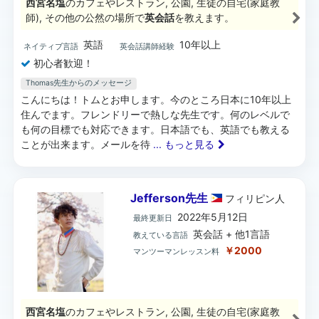
西宮名塩
のカフェやレストラン, 公園, 生徒の自宅(家庭教
師), その他の公然の場所で
英会話
を教えます。
英語
10年以上
ネイティブ言語
英会話講師経験
初心者歓迎！
Thomas先生からのメッセージ
こんにちは！トムとお申します。今のところ日本に10年以上
住んでます。フレンドリーで熱しな先生です。何のレベルで
も何の目標でも対応できます。日本語でも、英語でも教える
ことが出来ます。メールを待
... もっと見る
Jefferson先生
フィリピン
人
2022年5月12日
最終更新日
英会話 + 他1言語
教えている言語
￥2000
マンツーマンレッスン料
西宮名塩
のカフェやレストラン, 公園, 生徒の自宅(家庭教