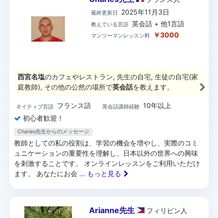
2025年11月3日
最終更新日
英会話 + 他1言語
教えている言語
￥3000
マンツーマンレッスン料
西宮名塩
のカフェやレストラン, 先生の自宅, 生徒の自宅(家
庭教師), その他の公然の場所で
英会話
を教えます。
フランス語
10年以上
ネイティブ言語
英会話講師経験
初心者歓迎！
Charles先生からのメッセージ
教師としての私の役割は、学習の機会を増やし、実際のコミ
ュニケーションの重要性を理解し、日本以外の世界への興味
を刺激することです。 オンラインレッスンをご利用いただけ
ます。 あなたにお会
... もっと見る
Arianne先生
フィリピン
人