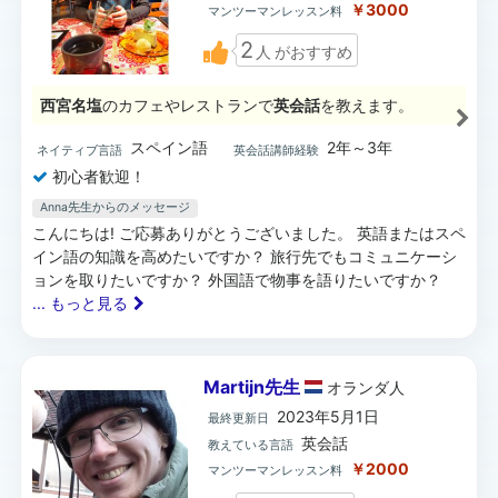
￥3000
マンツーマンレッスン料
2
人
がおすすめ
西宮名塩
のカフェやレストランで
英会話
を教えます。
スペイン語
2年～3年
ネイティブ言語
英会話講師経験
初心者歓迎！
Anna先生からのメッセージ
こんにちは! ご応募ありがとうございました。 英語またはスペ
イン語の知識を高めたいですか？ 旅行先でもコミュニケーシ
ョンを取りたいですか？ 外国語で物事を語りたいですか？
... もっと見る
Martijn先生
オランダ
人
2023年5月1日
最終更新日
英会話
教えている言語
￥2000
マンツーマンレッスン料