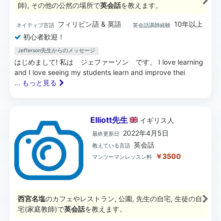
師), その他の公然の場所で
英会話
を教えます。
フィリピン語 & 英語
10年以上
ネイティブ言語
英会話講師経験
初心者歓迎！
Jefferson先生からのメッセージ
はじめまして! 私は ジェファーソン です。 I love learning
and I love seeing my students learn and improve thei
... もっと見る
Elliott先生
イギリス
人
2022年4月5日
最終更新日
英会話
教えている言語
￥3500
マンツーマンレッスン料
西宮名塩
のカフェやレストラン, 公園, 先生の自宅, 生徒の自
宅(家庭教師)で
英会話
を教えます。