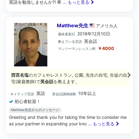
英語を勉強しませんか⁈ 希
... もっと見る
Matthew先生
アメリカ
人
2018年12月10日
最終更新日
英会話
教えている言語
￥4000
マンツーマンレッスン料
西宮名塩
のカフェやレストラン, 公園, 先生の自宅, 生徒の自
宅(家庭教師)で
英会話
を教えます。
英語
10年以上
ネイティブ言語
英会話講師経験
初心者歓迎！
Matthew先生からのメッセージ
Greeting and thank you for taking the time to consider me
as your partner in expanding your kno
... もっと見る