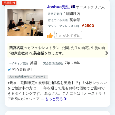
更新済み!
Joshua先生
オーストラリア
人
1週間以内
最終更新日
英会話
教えている言語
￥2500
マンツーマンレッスン料
1
人
がおすすめ
西宮名塩
のカフェやレストラン, 公園, 先生の自宅, 生徒の自
宅(家庭教師)で
英会話
を教えます。
英語
7年～8年
ネイティブ言語
英会話講師経験
初心者歓迎！
Joshua先生からのメッセージ
※現在、期間限定の夏季特別価格を実施中です！体験レッスン
をご検討中の方は、一年を通して最もお得な価格でご案内で
きるタイミングです。 みなさん、こんにちは！オーストラリ
ア出身のジョシュア
... もっと見る