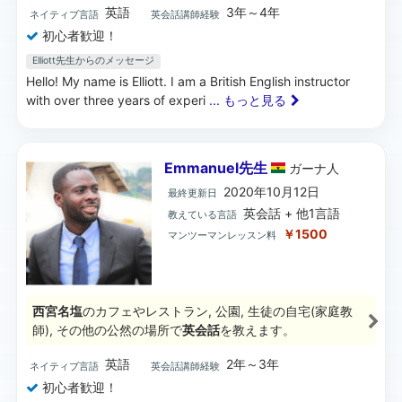
英語
3年～4年
ネイティブ言語
英会話講師経験
初心者歓迎！
Elliott先生からのメッセージ
Hello! My name is Elliott. I am a British English instructor
with over three years of experi
... もっと見る
Emmanuel先生
ガーナ
人
2020年10月12日
最終更新日
英会話 + 他1言語
教えている言語
￥1500
マンツーマンレッスン料
西宮名塩
のカフェやレストラン, 公園, 生徒の自宅(家庭教
師), その他の公然の場所で
英会話
を教えます。
英語
2年～3年
ネイティブ言語
英会話講師経験
初心者歓迎！