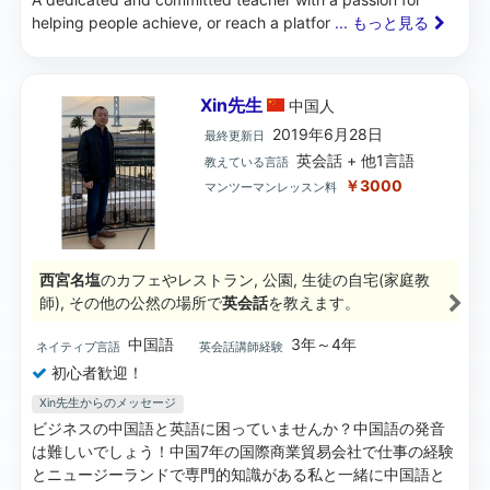
helping people achieve, or reach a platfor
... もっと見る
Xin先生
中国
人
2019年6月28日
最終更新日
英会話 + 他1言語
教えている言語
￥3000
マンツーマンレッスン料
西宮名塩
のカフェやレストラン, 公園, 生徒の自宅(家庭教
師), その他の公然の場所で
英会話
を教えます。
中国語
3年～4年
ネイティブ言語
英会話講師経験
初心者歓迎！
Xin先生からのメッセージ
ビジネスの中国語と英語に困っていませんか？中国語の発音
は難しいでしょう！中国7年の国際商業貿易会社で仕事の経験
とニュージーランドで専門的知識がある私と一緒に中国語と