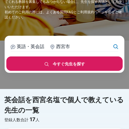
てくれる教師を募集してもみつからない場合に、先生を探す方法としてお使
いいただけます。
初めてのご利用の際には、
よくある質問FAQ
と
ご利用規約
ページを必ずご確
認ください。
英語・英会話
西宮市
今すぐ先生を探す
英会話を西宮名塩で個人で教えている
先生の一覧
17
登録人数合計
人