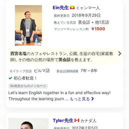
Ein先生
ミャンマー
人
2018年9月29日
最終更新日
英会話 + 他1言語
教えている言語
￥1500
マンツーマンレッスン料
西宮名塩
のカフェやレストラン, 公園, 生徒の自宅(家庭教
師), その他の公然の場所で
英会話
を教えます。
ビルマ語
7年～8年
ネイティブ言語
英会話講師経験
初心者歓迎！
Ein先生からのメッセージ
Let's learn English together in a fun and effective way!
Throughout the learning journ
... もっと見る
Tyler先生
カナダ
人
2017年2月5日
最終更新日