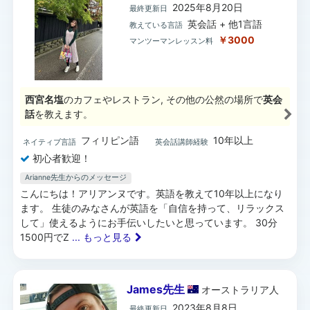
2025年8月20日
最終更新日
英会話 + 他1言語
教えている言語
￥3000
マンツーマンレッスン料
西宮名塩
のカフェやレストラン, その他の公然の場所で
英会
話
を教えます。
フィリピン語
10年以上
ネイティブ言語
英会話講師経験
初心者歓迎！
Arianne先生からのメッセージ
こんにちは！アリアンヌです。英語を教えて10年以上になり
ます。 生徒のみなさんが英語を「自信を持って、リラックス
して」使えるようにお手伝いしたいと思っています。 30分
1500円でZ
... もっと見る
James先生
オーストラリア
人
2023年8月8日
最終更新日