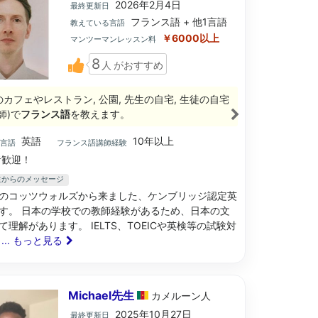
2026年2月4日
最終更新日
フランス語 + 他1言語
教えている言語
￥6000以上
マンツーマンレッスン料
8
人
がおすすめ
のカフェやレストラン, 公園, 先生の自宅, 生徒の自宅
師)で
フランス語
を教えます。
英語
10年以上
ブ言語
フランス語講師経験
歓迎！
先生からのメッセージ
のコッツウォルズから来ました、ケンブリッジ認定英
す。 日本の学校での教師経験があるため、日本の文
て理解があります。 IELTS、TOEICや英検等の試験対
ち
... もっと見る
Michael先生
カメルーン
人
2025年10月27日
最終更新日