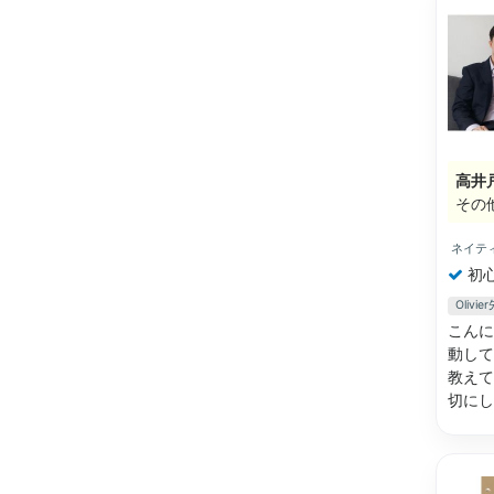
高井
その
ネイテ
初
Oliv
こんに
動して
教えて
切に