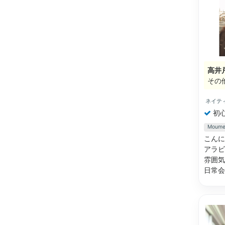
高井
その
ネイテ
初
Mou
こんに
アラビ
雰囲気
日常