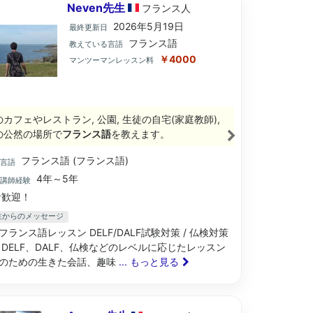
Neven先生
フランス
人
2026年5月19日
最終更新日
フランス語
教えている言語
￥4000
マンツーマンレッスン料
のカフェやレストラン, 公園, 生徒の自宅(家庭教師),
の公然の場所で
フランス語
を教えます。
フランス語 (フランス語)
ブ言語
4年～5年
語講師経験
歓迎！
先生からのメッセージ
ur, フランス語レッスン DELF/DALF試験対策 / 仏検対策
 DELF、DALF、仏検などのレベルに応じたレッスン
のための生きた会話、趣味
... もっと見る