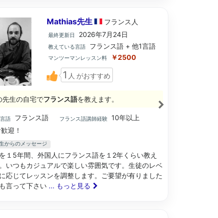
Mathias先生
フランス
人
2026年7月24日
最終更新日
フランス語 + 他1言語
教えている言語
￥2500
マンツーマンレッスン料
1
人
がおすすめ
の先生の自宅で
フランス語
を教えます。
フランス語
10年以上
ブ言語
フランス語講師経験
歓迎！
as先生からのメッセージ
を１5年間、外国人にフランス語を１2年くらい教え
。いつもカジュアルで楽しい雰囲気です。生徒のレベ
に応じてレッスンを調整します。ご要望が有りました
も言って下さい
... もっと見る