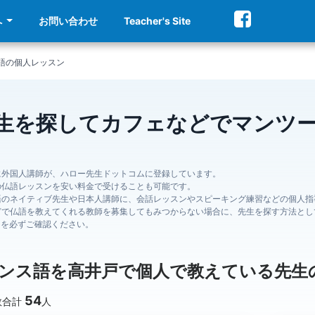
へ
お問い合わせ
Teacher's Site
語の個人レッスン
生を探してカフェなどでマンツ
に外国人講師が、ハロー先生ドットコムに登録しています。
の仏語レッスンを安い料金で受けることも可能です。
語のネイティブ先生や日本人講師に、会話レッスンやスピーキング練習などの個人指
どで仏語を教えてくれる教師を募集してもみつからない場合に、先生を探す方法とし
ジを必ずご確認ください。
ンス語を高井戸で個人で教えている先生
54
数合計
人