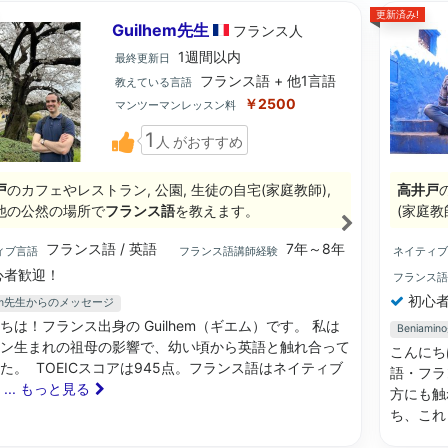
更新済み!
Guilhem先生
フランス
人
1週間以内
最終更新日
フランス語 + 他1言語
教えている言語
￥2500
マンツーマンレッスン料
1
人
がおすすめ
戸
のカフェやレストラン, 公園, 生徒の自宅(家庭教師),
高井戸
他の公然の場所で
フランス語
を教えます。
(家庭教
フランス語 / 英語
7年～8年
ィブ言語
フランス語講師経験
ネイティ
心者歓迎！
フランス
初心者
hem先生からのメッセージ
ちは！フランス出身の Guilhem（ギエム）です。 私は
Beniam
ン生まれの祖母の影響で、幼い頃から英語と触れ合って
こんにち
た。 TOEICスコアは945点。フランス語はネイティブ
語・フラ
て
... もっと見る
方にも触
ち、これ