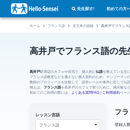
メ
イ
初めての方
先生探す!
ン
コ
ン
テ
ホーム
フランス語
京王井の頭線
高井戸でフランス
ン
ツ
に
移
動
高井戸でフランス語の先
高井戸
駅周辺のカフェや自宅で、個人的に
仏語
を教えている主
フランス語教室などを通さない個人契約のため、マンツーマン
教師のプロフィールを比較して、語学レベルや条件に応じて仏
例えば、
フランス語
を高井戸のカフェで習うために、掲示板な
初めてのご利用の際には、
よくある質問FAQ
と
ご利用規約
ペー
フラ
レッスン言語
登録人