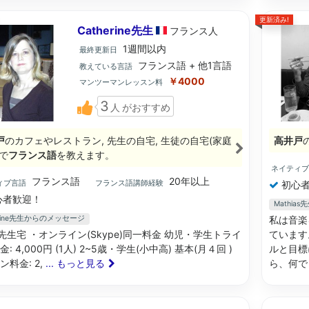
更新済み!
Catherine先生
フランス
人
1週間以内
最終更新日
フランス語 + 他1言語
教えている言語
￥4000
マンツーマンレッスン料
3
人
がおすすめ
戸
のカフェやレストラン, 先生の自宅, 生徒の自宅(家庭
高井戸
で
フランス語
を教えます。
ネイティ
フランス語
20年以上
ィブ言語
フランス語講師経験
初心者
心者歓迎！
Mathi
erine先生からのメッセージ
私は音楽
s: 先生宅 ・オンライン(Skype)同一料金 幼児・学生トライ
ています
: 4,000円 (1人) 2~5歳・学生(小中高) 基本(月４回 )
ルと目標
ン料金: 2,
... もっと見る
ら、何で