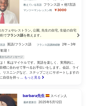
フランス語 + 他1言語
教えている言語
￥3000
マンツーマンレッスン料
のカフェやレストラン, 公園, 先生の自宅, 生徒の自宅
師)で
フランス語
を教えます。
英語/フランス語
2年～3年
ブ言語
フランス語講師経験
歓迎！
el先生からのメッセージ
は！ 私はマイケルです。英語を楽しく、実用的に、
目標に合わせて学べるお手伝いをします。会話、ライ
、リスニングなど、ステップごとにサポートしますの
に自信を持っ
... もっと見る
barbara先生
スペイン
人
2025年5月12日
最終更新日