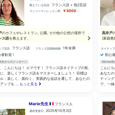
フランス語 + 他2言語
教えている言語
￥3000
マンツーマンレッスン料
戸
のカフェやレストラン, 公園, その他の公然の場所で
高井戸
ンス語
を教えます。
(家庭教
フランス語
1年未満
ィブ言語
フランス語講師経験
ネイティ
心者歓迎！
初心者
a先生からのメッセージ
Micha
、こんにちは！ エマです！ フランス語ネイティブの私
こんにち
に、楽しくフランス語をマスターしましょう！ 目標は
あなたの
ル：楽しく、面白く、実践的な会話を通して、あなたの
ティング
ルアップを
... もっと見る
で、一緒
Marie先生
フランス
人
2025年10月3日
最終更新日