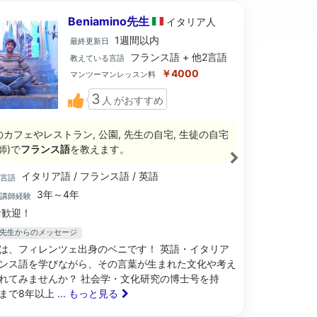
Beniamino先生
イタリア
人
1週間以内
最終更新日
フランス語 + 他2言語
教えている言語
￥4000
マンツーマンレッスン料
3
人
がおすすめ
のカフェやレストラン, 公園, 先生の自宅, 生徒の自宅
師)で
フランス語
を教えます。
イタリア語 / フランス語 / 英語
ブ言語
3年～4年
語講師経験
歓迎！
ino先生からのメッセージ
は、フィレンツェ出身のベニです！ 英語・イタリア
ンス語を学びながら、その言葉が生まれた文化や考え
れてみませんか？ 社会学・文化研究の博士号を持
まで8年以上
... もっと見る