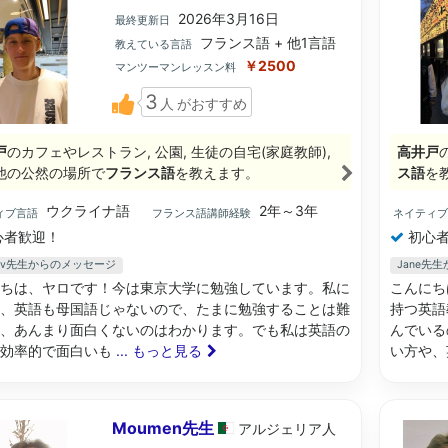
2026年3月16日
最終更新日
フランス語 + 他1言語
教えている言語
￥2500
マンツーマンレッスン料
3
人
がおすすめ
戸
のカフェやレストラン, 公園, 生徒の自宅(家庭教師),
高井戸
他の公然の場所で
フランス語
を教えます。
ス語
を
ウクライナ語
2年～3年
ィブ言語
フランス語講師経験
ネイティ
心者歓迎！
初心者
slav先生からのメッセージ
Jane先
ちは、ヤロです！今は東京大学に勉強しています。私に
こんにち
、英語も母国語じゃないので、たまに勉強することは難
持つ英語
、あんまり面白くないのはわかります。でも私は英語の
んでいる
を効率的で面白いも
... もっと見る
い方や、
Moumen先生
アルジェリア
人