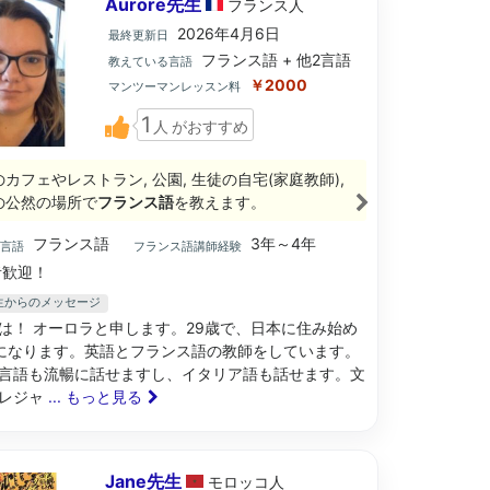
Aurore先生
フランス
人
2026年4月6日
最終更新日
フランス語 + 他2言語
教えている言語
￥2000
マンツーマンレッスン料
1
人
がおすすめ
のカフェやレストラン, 公園, 生徒の自宅(家庭教師),
の公然の場所で
フランス語
を教えます。
フランス語
3年～4年
ブ言語
フランス語講師経験
歓迎！
e先生からのメッセージ
は！ オーロラと申します。29歳で、日本に住み始め
になります。英語とフランス語の教師をしています。
言語も流暢に話せますし、イタリア語も話せます。文
レジャ
... もっと見る
Jane先生
モロッコ
人