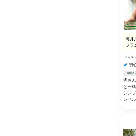
高井
フラ
ネイテ
初
Emm
皆さん
と一緒
シンプ
レベ