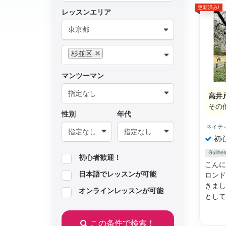
更新済み!
レッスンエリア
東京都
杉並区
マンツーマン
高井
その
性別
年代
ネイテ
初
Guil
初心者歓迎！
こんに
日本語でレッスンが可能
ロンド
きまし
オンラインレッスンが可能
とし
この条件で検索！