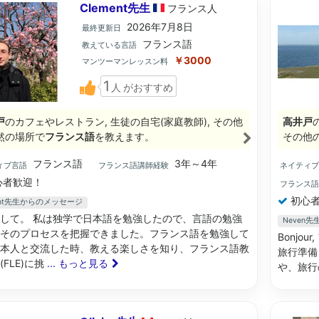
Clement先生
フランス
人
2026年7月8日
最終更新日
フランス語
教えている言語
￥3000
マンツーマンレッスン料
1
人
がおすすめ
戸
のカフェやレストラン, 生徒の自宅(家庭教師), その他
高井戸
然の場所で
フランス語
を教えます。
その他
フランス語
3年～4年
ィブ言語
フランス語講師経験
ネイティ
心者歓迎！
フランス
初心者
ment先生からのメッセージ
して。 私は独学で日本語を勉強したので、言語の勉強
Neven
そのプロセスを把握できました。フランス語を勉強して
Bonjo
本人と交流した時、教える楽しさを知り、フランス語教
旅行準備
(FLE)に挑
... もっと見る
や、旅行