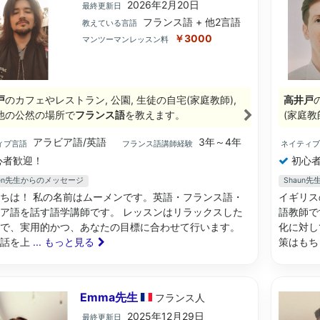
2026年2月20日
最終更新日
フランス語 + 他2言語
教えている言語
￥3000
マンツーマンレッスン料
戸
のカフェやレストラン, 公園, 生徒の自宅(家庭教師),
高井戸
他の公然の場所で
フランス語
を教えます。
(家庭教
アラビア語/英語
3年～4年
ィブ言語
フランス語講師経験
ネイティ
心者歓迎！
初心者
men先生からのメッセージ
Shaun
ちは！ 私の名前はムーメンです。英語・フランス語・
イギリス
ア語を話す語学講師です。 レッスンはリラックスした
語教師で
で、実用的かつ、あなたの目標に合わせて行います。
化に対し
会話を上
... もっと見る
策はも
Emma先生
フランス
人
2025年12月29日
最終更新日