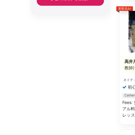
更新済み!
高井
教師)
ネイテ
初
Cath
Fee
アル料金
レッス