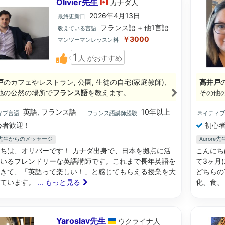
Olivier先生
カナダ
人
2026年4月13日
最終更新日
フランス語 + 他1言語
教えている言語
￥3000
マンツーマンレッスン料
1
人
がおすすめ
戸
のカフェやレストラン, 公園, 生徒の自宅(家庭教師),
高井戸
他の公然の場所で
フランス語
を教えます。
その他
英語, フランス語
10年以上
ィブ言語
フランス語講師経験
ネイティ
心者歓迎！
初心者
ier先生からのメッセージ
Auror
ちは、オリバーです！ カナダ出身で、日本を拠点に活
こんにち
いるフレンドリーな英語講師です。これまで長年英語を
て3ヶ月
きて、「英語って楽しい！」と感じてもらえる授業を大
どちらの
しています。
... もっと見る
化、食、
Yaroslav先生
ウクライナ
人