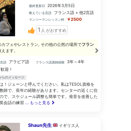
2026年3月5日
最終更新日
フランス語 + 他2言語
教えている言語
￥2500
マンツーマンレッスン料
1
人
がおすすめ
のカフェやレストラン, その他の公然の場所で
フラン
教えます。
アラビア語
3年～4年
ブ言語
フランス語講師経験
歓迎！
生からのメッセージ
は！ジェーンと呼んでください。私はTESOL資格を
教師で、長年の経験があります。センターの近くに住
ので、スケジュール調整も簡単です。発音を改善した
英会話の練習
... もっと見る
Shaun先生
イギリス
人