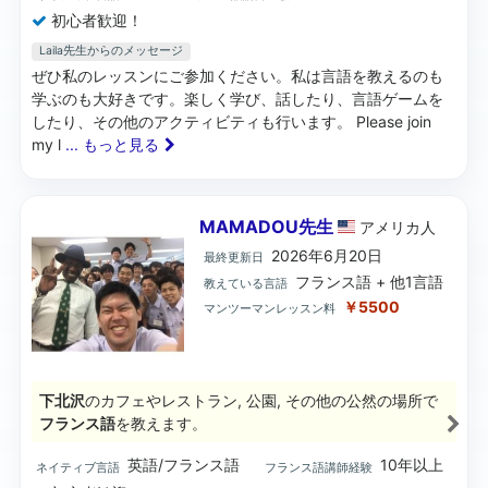
初心者歓迎！
Laila先生からのメッセージ
ぜひ私のレッスンにご参加ください。私は言語を教えるのも
学ぶのも大好きです。楽しく学び、話したり、言語ゲームを
したり、その他のアクティビティも行います。 Please join
my l
... もっと見る
MAMADOU先生
アメリカ
人
2026年6月20日
最終更新日
フランス語 + 他1言語
教えている言語
￥5500
マンツーマンレッスン料
下北沢
のカフェやレストラン, 公園, その他の公然の場所で
フランス語
を教えます。
英語/フランス語
10年以上
ネイティブ言語
フランス語講師経験