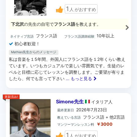
1
人
がおすすめ
下北沢
の先生の自宅で
フランス語
を教えます。
フランス語
10年以上
ネイティブ言語
フランス語講師経験
初心者歓迎！
Mathias先生からのメッセージ
私は音楽を１5年間、外国人にフランス語を１2年くらい教え
ています。いつもカジュアルで楽しい雰囲気です。生徒のレ
ベルと目標に応じてレッスンを調整します。ご要望が有りま
したら、何でも言って下さい
... もっと見る
更新済み!
Simone先生
イタリア
人
2026年7月23日
最終更新日
フランス語 + 他2言語
教えている言語
￥3000
マンツーマンレッスン料
1
人
がおすすめ