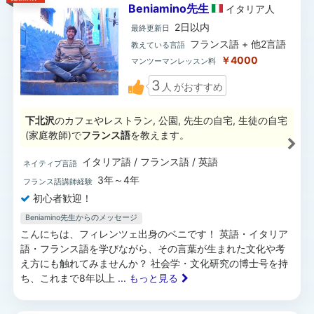
Beniamino先生
イタリア
人
2日以内
最終更新日
フランス語 + 他2言語
教えている言語
￥4000
マンツーマンレッスン料
3
人
がおすすめ
下北沢
のカフェやレストラン, 公園, 先生の自宅, 生徒の自宅
(家庭教師)で
フランス語
を教えます。
イタリア語 / フランス語 / 英語
ネイティブ言語
3年～4年
フランス語講師経験
初心者歓迎！
Beniamino先生からのメッセージ
こんにちは、フィレンツェ出身のベニです！ 英語・イタリア
語・フランス語を学びながら、その言葉が生まれた文化や考
え方にも触れてみませんか？ 社会学・文化研究の博士号を持
ち、これまで8年以上
... もっと見る