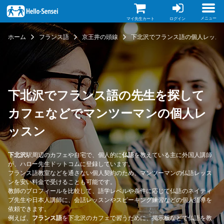
メ
イ
ン
メニュー
マイ先生カート
ログイン
コ
ン
ホーム
フランス語
京王井の頭線
下北沢でフランス語の個人レッス
テ
ン
ツ
に
移
動
下北沢でフランス語の先生を探して
カフェなどでマンツーマンの個人レ
ッスン
下北沢
駅周辺のカフェや自宅で、個人的に
仏語
を教えている主に外国人講師
が、ハロー先生ドットコムに登録しています。
フランス語教室などを通さない個人契約のため、マンツーマンの仏語レッス
ンを安い料金で受けることも可能です。
教師のプロフィールを比較して、語学レベルや条件に応じて仏語のネイティ
ブ先生や日本人講師に、会話レッスンやスピーキング練習などの個人指導を
依頼できます。
例えば、
フランス語
を下北沢のカフェで習うために、掲示板などで仏語を教