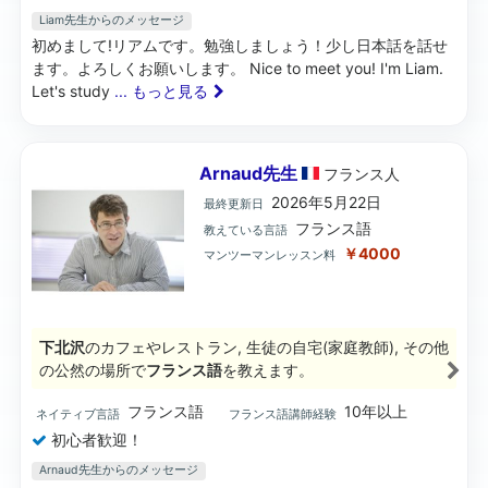
Liam先生からのメッセージ
初めまして!リアムです。勉強しましょう！少し日本話を話せ
ます。よろしくお願いします。 Nice to meet you! I'm Liam.
Let's study
... もっと見る
Arnaud先生
フランス
人
2026年5月22日
最終更新日
フランス語
教えている言語
￥4000
マンツーマンレッスン料
下北沢
のカフェやレストラン, 生徒の自宅(家庭教師), その他
の公然の場所で
フランス語
を教えます。
フランス語
10年以上
ネイティブ言語
フランス語講師経験
初心者歓迎！
Arnaud先生からのメッセージ