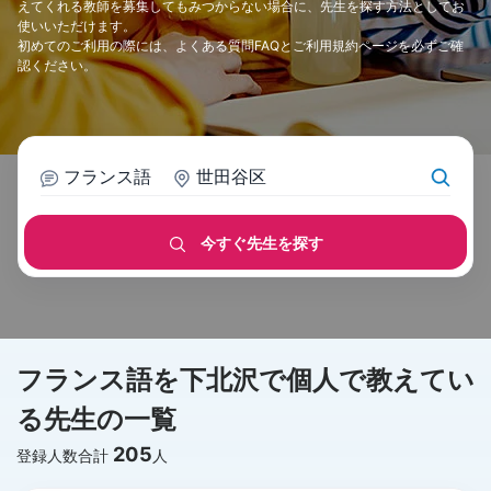
えてくれる教師を募集してもみつからない場合に、先生を探す方法としてお
使いいただけます。
初めてのご利用の際には、
よくある質問FAQ
と
ご利用規約
ページを必ずご確
認ください。
フランス語
世田谷区
今すぐ先生を探す
フランス語を下北沢で個人で教えてい
る先生の一覧
205
登録人数合計
人