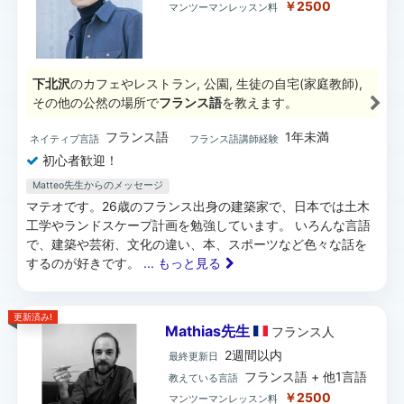
￥2500
マンツーマンレッスン料
下北沢
のカフェやレストラン, 公園, 生徒の自宅(家庭教師),
その他の公然の場所で
フランス語
を教えます。
フランス語
1年未満
ネイティブ言語
フランス語講師経験
初心者歓迎！
Matteo先生からのメッセージ
マテオです。26歳のフランス出身の建築家で、日本では土木
工学やランドスケープ計画を勉強しています。 いろんな言語
で、建築や芸術、文化の違い、本、スポーツなど色々な話を
するのが好きです。
... もっと見る
更新済み!
Mathias先生
フランス
人
2週間以内
最終更新日
フランス語 + 他1言語
教えている言語
￥2500
マンツーマンレッスン料