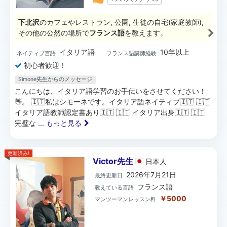
下北沢
のカフェやレストラン, 公園, 生徒の自宅(家庭教師),
その他の公然の場所で
フランス語
を教えます。
イタリア語
10年以上
ネイティブ言語
フランス語講師経験
初心者歓迎！
Simone先生からのメッセージ
こんにちは、イタリア語学習のお手伝いをさせてください！
👋。 🇮🇹私はシモーネです。イタリア語ネイティブ🇮🇹 🇮🇹
イタリア語教師認定書あり🇮🇹 🇮🇹 イタリア出身🇮🇹 🇮🇹
完璧な
... もっと見る
更新済み!
Victor先生
日本
人
2026年7月21日
最終更新日
フランス語
教えている言語
￥5000
マンツーマンレッスン料