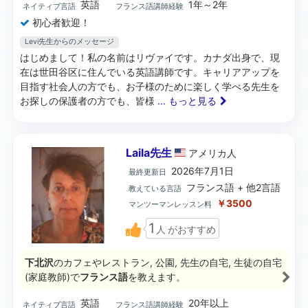
英語
1年～2年
ネイティブ言語
フランス語講師経験
初心者歓迎！
Levi先生からのメッセージ
はじめまして！私の名前はリヴァイです。カナダ出身で、現
在は世田谷区に住んでいる英語講師です。キャリアアップを
目指す社会人の方でも、お子様のために楽しく学べる先生を
お探しの保護者の方でも、皆様
... もっと見る
Laila先生
アメリカ
人
2026年7月1日
最終更新日
フランス語 + 他2言語
教えている言語
￥3500
マンツーマンレッスン料
1
人
がおすすめ
下北沢
のカフェやレストラン, 公園, 先生の自宅, 生徒の自宅
(家庭教師)で
フランス語
を教えます。
英語
20年以上
ネイティブ言語
フランス語講師経験