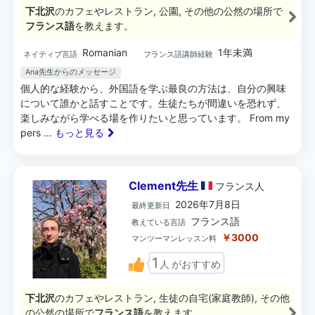
下北沢
のカフェやレストラン, 公園, その他の公然の場所で
フランス語
を教えます。
Romanian
1年未満
ネイティブ言語
フランス語講師経験
Ana先生からのメッセージ
個人的な経験から、外国語を学ぶ最良の方法は、自分の興味
について誰かと話すことです。生徒たちが間違いを恐れず、
楽しみながら学べる場を作りたいと思っています。 From my
pers
... もっと見る
Clement先生
フランス
人
2026年7月8日
最終更新日
フランス語
教えている言語
￥3000
マンツーマンレッスン料
1
人
がおすすめ
下北沢
のカフェやレストラン, 生徒の自宅(家庭教師), その他
の公然の場所で
フランス語
を教えます。