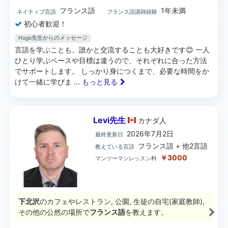
フランス語
1年未満
ネイティブ言語
フランス語講師経験
初心者歓迎！
Hugo先生からのメッセージ
言語を学ぶことも、誰かと交流することも大好きです😊 一人
ひとり学ぶペースや目標は違うので、それぞれに合った方法
でサポートします。 しっかり身につくまで、必要な時間をか
けて一緒に学びま
... もっと見る
Levi先生
カナダ
人
2026年7月2日
最終更新日
フランス語 + 他2言語
教えている言語
￥3000
マンツーマンレッスン料
下北沢
のカフェやレストラン, 公園, 生徒の自宅(家庭教師),
その他の公然の場所で
フランス語
を教えます。