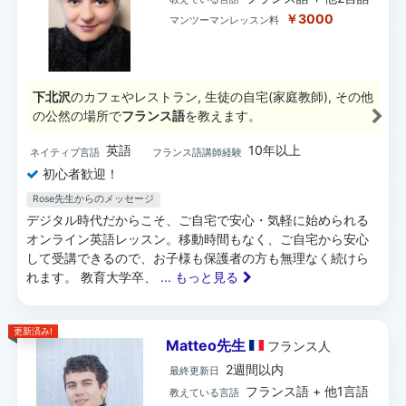
￥3000
マンツーマンレッスン料
下北沢
のカフェやレストラン, 生徒の自宅(家庭教師), その他
の公然の場所で
フランス語
を教えます。
英語
10年以上
ネイティブ言語
フランス語講師経験
初心者歓迎！
Rose先生からのメッセージ
デジタル時代だからこそ、ご自宅で安心・気軽に始められる
オンライン英語レッスン。移動時間もなく、ご自宅から安心
して受講できるので、お子様も保護者の方も無理なく続けら
れます。 教育大学卒、
... もっと見る
更新済み!
Matteo先生
フランス
人
2週間以内
最終更新日
フランス語 + 他1言語
教えている言語