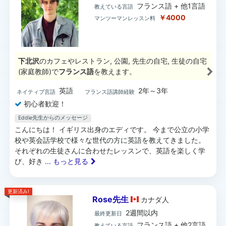
フランス語 + 他1言語
教えている言語
￥4000
マンツーマンレッスン料
下北沢
のカフェやレストラン, 公園, 先生の自宅, 生徒の自宅
(家庭教師)で
フランス語
を教えます。
英語
2年～3年
ネイティブ言語
フランス語講師経験
初心者歓迎！
Eddie先生からのメッセージ
こんにちは！ イギリス出身のエディです。 今まで公立の小学
校や英会話学校で様々な世代の方に英語を教えてきました。
それぞれの生徒さんに合わせたレッスンで、英語を楽しく学
び、好き
... もっと見る
更新済み!
Rose先生
カナダ
人
2週間以内
最終更新日
フランス語 + 他2言語
教えている言語