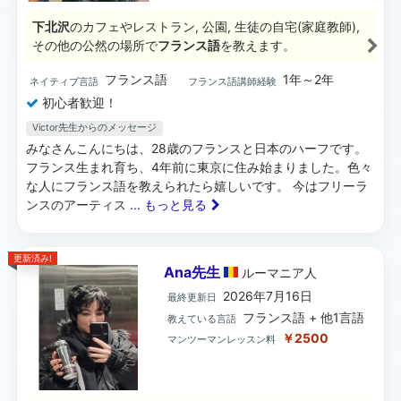
下北沢
のカフェやレストラン, 公園, 生徒の自宅(家庭教師),
その他の公然の場所で
フランス語
を教えます。
フランス語
1年～2年
ネイティブ言語
フランス語講師経験
初心者歓迎！
Victor先生からのメッセージ
みなさんこんにちは、28歳のフランスと日本のハーフです。
フランス生まれ育ち、4年前に東京に住み始まりました。色々
な人にフランス語を教えられたら嬉しいです。 今はフリーラ
ンスのアーティス
... もっと見る
更新済み!
Ana先生
ルーマニア
人
2026年7月16日
最終更新日
フランス語 + 他1言語
教えている言語
￥2500
マンツーマンレッスン料