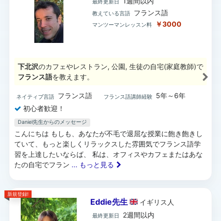
1週間以内
最終更新日
フランス語
教えている言語
￥3000
マンツーマンレッスン料
下北沢
のカフェやレストラン, 公園, 生徒の自宅(家庭教師)で
フランス語
を教えます。
フランス語
5年～6年
ネイティブ言語
フランス語講師経験
初心者歓迎！
Daniel先生からのメッセージ
こんにちは もしも、あなたが不毛で退屈な授業に飽き飽きし
ていて、もっと楽しくリラックスした雰囲気でフランス語学
習を上達したいならば、 私は、オフィスやカフェまたはあな
たの自宅でフラン
... もっと見る
新規登録!
Eddie先生
イギリス
人
2週間以内
最終更新日