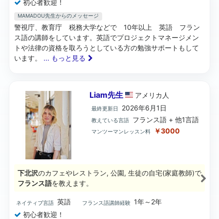
初心者歓迎！
MAMADOU先生からのメッセージ
警視庁、教育庁 税務大学などで 10年以上 英語 フラン
ス語の講師をしています。英語でプロジェクトマネージメン
トや法律の資格を取ろうとしている方の勉強サポートもして
います。
... もっと見る
Liam先生
アメリカ
人
2026年6月1日
最終更新日
フランス語 + 他1言語
教えている言語
￥3000
マンツーマンレッスン料
下北沢
のカフェやレストラン, 公園, 生徒の自宅(家庭教師)で
フランス語
を教えます。
英語
1年～2年
ネイティブ言語
フランス語講師経験
初心者歓迎！