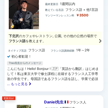
1週間以内
最終更新日
フランス語 + 他1言語
教えている言語
￥3500
マンツーマンレッスン料
下北沢
のカフェやレストラン, 公園, その他の公然の場所で
フランス語
を教えます。
フランス語
1年～2年
ネイティブ言語
フランス語講師経験
初心者歓迎！
Theo先生からのメッセージ
こんにちは！Hello! Bonjour ! 🇯🇵「英語から翻訳」はじめま
して！私は東京大学で修士課程に在籍するフランス人工学専
攻の学生です。母国語であるフランス語を話し、学業で必須
... もっと見る
更新済み!
Daniel先生
フランス
人