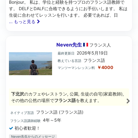
Bonjour。 私は、学位と経験を持つプロのフランス語教師で
す。 DELFとDALFに合格できるようにお手伝いします。 私は
生徒に合わせてレッスンを行います。 必要であれば、日
... もっと見る
Neven先生
フランス
人
2026年5月19日
最終更新日
フランス語
教えている言語
￥4000
マンツーマンレッスン料
下北沢
のカフェやレストラン, 公園, 生徒の自宅(家庭教師),
その他の公然の場所で
フランス語
を教えます。
フランス語 (フランス語)
ネイティブ言語
4年～5年
フランス語講師経験
初心者歓迎！
Neven先生からのメッセージ