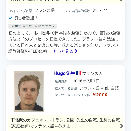
フランス語
3年～4年
ネイティブ言語
フランス語講師経験
初心者歓迎！
Clement先生からのメッセージ
初めまして。 私は独学で日本語を勉強したので、言語の勉強
方法とそのプロセスを把握できました。フランス語を勉強し
ている日本人と交流した時、教える楽しさを知り、フランス
語教師資格(FLE)に挑
... もっと見る
Hugo先生
フランス
人
2026年7月7日
最終更新日
フランス語 + 他1言語
教えている言語
￥2000
マンツーマンレッスン料
下北沢
のカフェやレストラン, 公園, 先生の自宅, 生徒の自宅
(家庭教師)で
フランス語
を教えます。