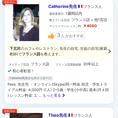
更新済み!
Catherine先生
フランス
人
1週間以内
最終更新日
フランス語 + 他1言語
教えている言語
￥4000
マンツーマンレッスン料
3
人
がおすすめ
下北沢
のカフェやレストラン, 先生の自宅, 生徒の自宅(家庭
教師)で
フランス語
を教えます。
フランス語
20年以上
ネイティブ言語
フランス語講師経験
初心者歓迎！
Catherine先生からのメッセージ
Fees: 先生宅 ・オンライン(Skype)同一料金 幼児・学生トラ
イアル料金: 4,000円 (1人) 2~5歳・学生(小中高) 基本(月４回
) レッスン料金: 2,
... もっと見る
更新済み!
Theo先生
フランス
人