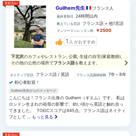
更新済み!
Guilhem先生
フランス
人
24時間以内
最終更新日
フランス語 + 他1言語
教えている言語
￥2500
マンツーマンレッスン料
1
人
がおすすめ
下北沢
のカフェやレストラン, 公園, 生徒の自宅(家庭教師),
その他の公然の場所で
フランス語
を教えます。
フランス語 / 英語
7年～8年
ネイティブ言語
フランス語講師経験
初心者歓迎！
Guilhem先生からのメッセージ
こんにちは！フランス出身の Guilhem（ギエム）です。 私は
ロンドン生まれの祖母の影響で、幼い頃から英語と触れ合っ
てきました。 TOEICスコアは945点。フランス語はネイティ
ブとして
... もっと見る
更新済み!