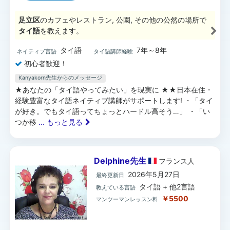
足立区
のカフェやレストラン, 公園, その他の公然の場所で
タイ語
を教えます。
タイ語
7年～8年
ネイティブ言語
タイ語講師経験
初心者歓迎！
Kanyakorn先生からのメッセージ
★あなたの「タイ語やってみたい」を現実に ★★日本在住・
経験豊富なタイ語ネイティブ講師がサポートします! ・「タイ
が好き。でもタイ語ってちょっとハードル高そう…」 ・「い
つか移
... もっと見る
Delphine先生
フランス
人
2026年5月27日
最終更新日
タイ語 + 他2言語
教えている言語
￥5500
マンツーマンレッスン料