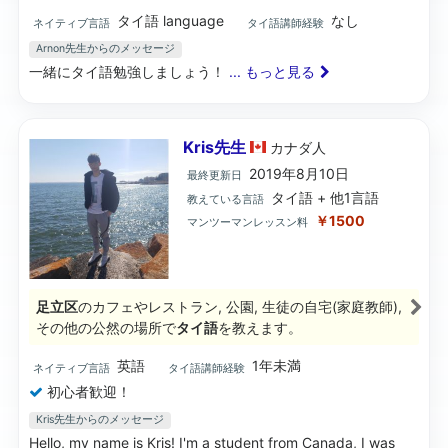
タイ語 language
なし
ネイティブ言語
タイ語講師経験
Arnon先生からのメッセージ
一緒にタイ語勉強しましょう！
... もっと見る
Kris先生
カナダ
人
2019年8月10日
最終更新日
タイ語 + 他1言語
教えている言語
￥1500
マンツーマンレッスン料
足立区
のカフェやレストラン, 公園, 生徒の自宅(家庭教師),
その他の公然の場所で
タイ語
を教えます。
英語
1年未満
ネイティブ言語
タイ語講師経験
初心者歓迎！
Kris先生からのメッセージ
Hello, my name is Kris! I'm a student from Canada, I was