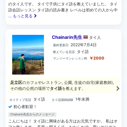
のタイ人です。 タイで子供にタイ語を教えていました。 タイ
語会話レッスン タイ語の読み書き レベルは初めての人から中
... もっと見る
Chainarin先生
タイ
人
2022年7月4日
最終更新日
タイ語
教えている言語
￥2000
マンツーマンレッスン料
足立区
のカフェやレストラン, 公園, 生徒の自宅(家庭教師),
その他の公然の場所で
タイ語
を教えます。
タイ語
1年未満
ネイティブ言語
タイ語講師経験
初心者歓迎！
Chainarin先生からのメッセージ
こんにちは！ タイ語に興味がある方はお元気ですか。 私はオ
フと申します。 長所：明るくて、おおらかで、思いやりのと