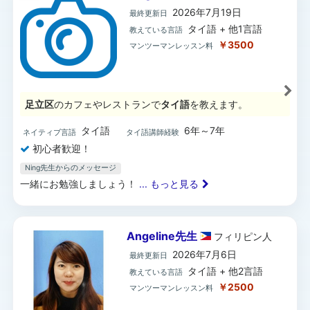
2026年7月19日
最終更新日
タイ語 + 他1言語
教えている言語
￥3500
マンツーマンレッスン料
足立区
のカフェやレストランで
タイ語
を教えます。
タイ語
6年～7年
ネイティブ言語
タイ語講師経験
初心者歓迎！
Ning先生からのメッセージ
一緒にお勉強しましょう！
... もっと見る
Angeline先生
フィリピン
人
2026年7月6日
最終更新日
タイ語 + 他2言語
教えている言語
￥2500
マンツーマンレッスン料