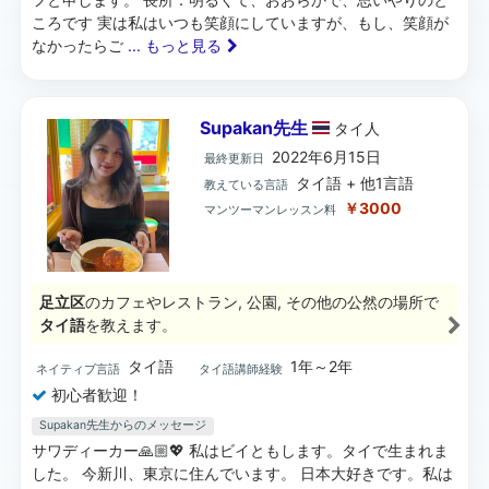
ころです 実は私はいつも笑顔にしていますが、もし、笑顔が
なかったらご
... もっと見る
Supakan先生
タイ
人
2022年6月15日
最終更新日
タイ語 + 他1言語
教えている言語
￥3000
マンツーマンレッスン料
足立区
のカフェやレストラン, 公園, その他の公然の場所で
タイ語
を教えます。
タイ語
1年～2年
ネイティブ言語
タイ語講師経験
初心者歓迎！
Supakan先生からのメッセージ
サワディーカー🙏🏼💖 私はビイともします。タイで生まれま
した。 今新川、東京に住んでいます。 日本大好きです。私は