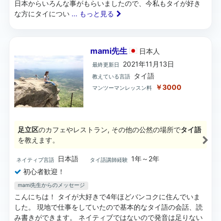
日本からいろんな事がもらいましたので、今私もタイが好き
な方にタイについ
... もっと見る
mami先生
日本
人
2021年11月13日
最終更新日
タイ語
教えている言語
￥3000
マンツーマンレッスン料
足立区
のカフェやレストラン, その他の公然の場所で
タイ語
を教えます。
日本語
1年～2年
ネイティブ言語
タイ語講師経験
初心者歓迎！
mami先生からのメッセージ
こんにちは！ タイが大好きで4年ほどバンコクに住んでいま
した。 現地で仕事をしていたので基本的なタイ語の会話、読
み書きができます。 ネイティブではないので発音は足りない