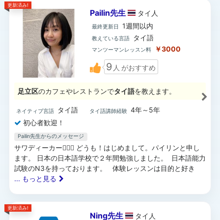
更新済み!
Pailin先生
タイ
人
1週間以内
最終更新日
タイ語
教えている言語
￥3000
マンツーマンレッスン料
9
人
がおすすめ
足立区
のカフェやレストランで
タイ語
を教えます。
タイ語
4年～5年
ネイティブ言語
タイ語講師経験
初心者歓迎！
Pailin先生からのメッセージ
サワディーカー🙇🏻‍♀️ どうも！はじめまして。パイリンと申し
ます。 日本の日本語学校で２年間勉強しました。 日本語能力
試験のN3を持っております。 体験レッスンは目的と好き
... もっと見る
更新済み!
Ning先生
タイ
人