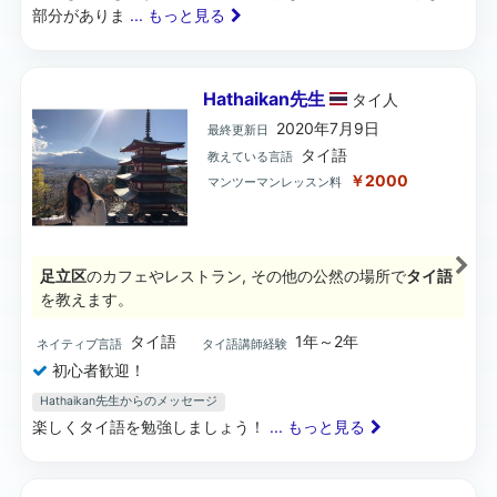
部分がありま
... もっと見る
Hathaikan先生
タイ
人
2020年7月9日
最終更新日
タイ語
教えている言語
￥2000
マンツーマンレッスン料
足立区
のカフェやレストラン, その他の公然の場所で
タイ語
を教えます。
タイ語
1年～2年
ネイティブ言語
タイ語講師経験
初心者歓迎！
Hathaikan先生からのメッセージ
楽しくタイ語を勉強しましょう！
... もっと見る