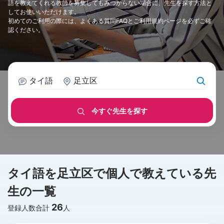
語を教えてくれる教師を募集してもみつからない場合に、先生を探す方法と
してお使いいただけます。
初めてのご利用の際には、
よくある質問FAQ
と
ご利用規約
ページを必ずご確
認ください。
タイ語
足立区
今すぐ先生を探す
タイ語を足立区で個人で教えている先
生の一覧
26
登録人数合計
人