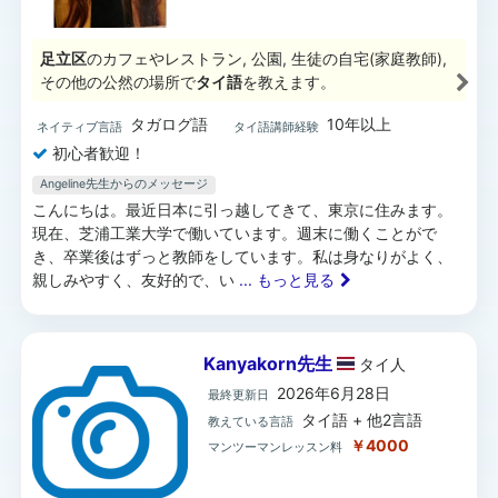
足立区
のカフェやレストラン, 公園, 生徒の自宅(家庭教師),
その他の公然の場所で
タイ語
を教えます。
タガログ語
10年以上
ネイティブ言語
タイ語講師経験
初心者歓迎！
Angeline先生からのメッセージ
こんにちは。最近日本に引っ越してきて、東京に住みます。
現在、芝浦工業大学で働いています。週末に働くことがで
き、卒業後はずっと教師をしています。私は身なりがよく、
親しみやすく、友好的で、い
... もっと見る
Kanyakorn先生
タイ
人
2026年6月28日
最終更新日
タイ語 + 他2言語
教えている言語
￥4000
マンツーマンレッスン料