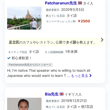
Patcharanun先生
タイ
人
2020年5月5日
最終更新日
タイ語
教えている言語
￥2500
マンツーマンレッスン料
足立区
のカフェやレストラン, 公園で
タイ語
を教えます。
タイ語
1年未満
ネイティブ言語
タイ語講師経験
初心者歓迎！
Patcharanun先生からのメッセージ
Hi, I'm native Thai speaker who is willing to teach all
Japanese who would want to learn T
... もっと見る
Bia先生
イギリス
人
2019年12月21日
最終更新日
タイ語 + 他1言語
教えている言語