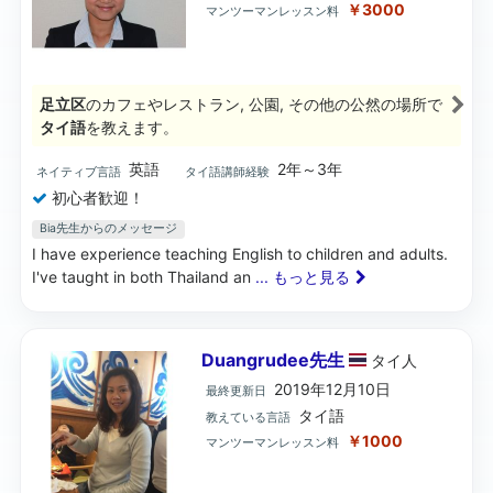
￥3000
マンツーマンレッスン料
足立区
のカフェやレストラン, 公園, その他の公然の場所で
タイ語
を教えます。
英語
2年～3年
ネイティブ言語
タイ語講師経験
初心者歓迎！
Bia先生からのメッセージ
I have experience teaching English to children and adults.
I've taught in both Thailand an
... もっと見る
Duangrudee先生
タイ
人
2019年12月10日
最終更新日
タイ語
教えている言語
￥1000
マンツーマンレッスン料