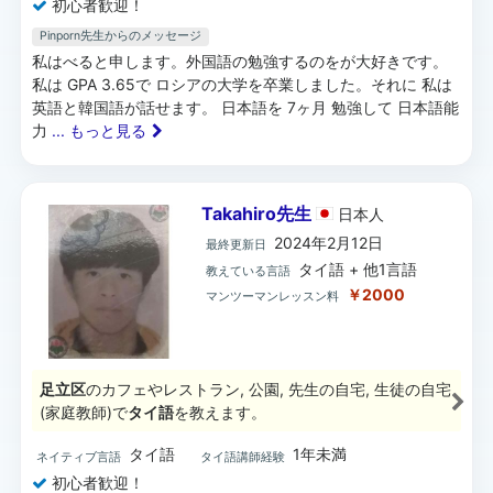
初心者歓迎！
Pinporn先生からのメッセージ
私はべると申します。外国語の勉強するのをが大好きです。
私は GPA 3.65で ロシアの大学を卒業しました。それに 私は
英語と韓国語が話せます。 日本語を 7ヶ月 勉強して 日本語能
力
... もっと見る
Takahiro先生
日本
人
2024年2月12日
最終更新日
タイ語 + 他1言語
教えている言語
￥2000
マンツーマンレッスン料
足立区
のカフェやレストラン, 公園, 先生の自宅, 生徒の自宅
(家庭教師)で
タイ語
を教えます。
タイ語
1年未満
ネイティブ言語
タイ語講師経験
初心者歓迎！