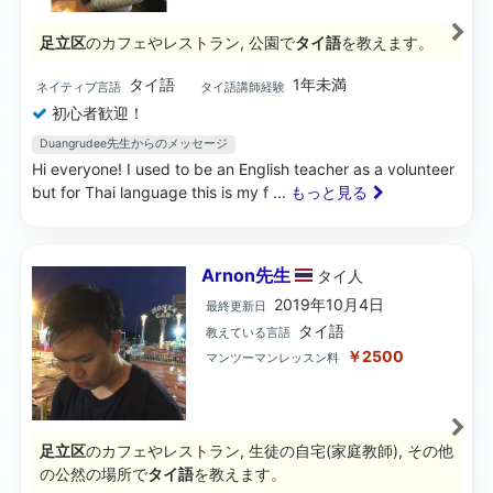
足立区
のカフェやレストラン, 公園で
タイ語
を教えます。
タイ語
1年未満
ネイティブ言語
タイ語講師経験
初心者歓迎！
Duangrudee先生からのメッセージ
Hi everyone! I used to be an English teacher as a volunteer
but for Thai language this is my f
... もっと見る
Arnon先生
タイ
人
2019年10月4日
最終更新日
タイ語
教えている言語
￥2500
マンツーマンレッスン料
足立区
のカフェやレストラン, 生徒の自宅(家庭教師), その他
の公然の場所で
タイ語
を教えます。