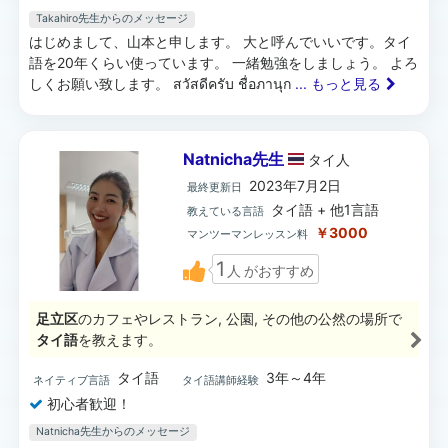
Takahiro先生からのメッセージ
はじめまして、山本と申します。 大と呼んでいいです。タイ
語を20年くらい使っています。 一緒勉強をしましょう。 よろ
しくお願い致します。 สวัสดีครับ ชื่อภานุก
... もっと見る
Natnicha先生
タイ
人
2023年7月2日
最終更新日
タイ語 + 他1言語
教えている言語
￥3000
マンツーマンレッスン料
1
人
がおすすめ
足立区
のカフェやレストラン, 公園, その他の公然の場所で
タイ語
を教えます。
タイ語
3年～4年
ネイティブ言語
タイ語講師経験
初心者歓迎！
Natnicha先生からのメッセージ