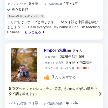
タイ語
1年～2年
ネイティブ言語
タイ語講師経験
初心者歓迎！
Arisara先生からのメッセージ
こんにちは、ポップと申します。一緒タイ語と中国語を学び
ましょう！ Hello everyone. My name is Pop. I'm teaching
Chinese
... もっと見る
Pinporn先生
タイ
人
2025年3月19日
最終更新日
タイ語 + 他2言語
教えている言語
￥3000
マンツーマンレッスン料
1
人
がおすすめ
足立区
のカフェやレストラン, 公園, その他の公然の場所で
タイ語
を教えます。
タイ語
1年～2年
ネイティブ言語
タイ語講師経験