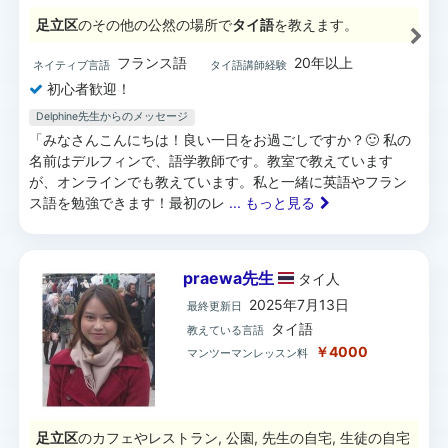
足立区
のその他の公然の場所で
タイ語
を教えます。
フランス語
20年以上
ネイティブ言語
タイ語講師経験
初心者歓迎！
Delphine先生からのメッセージ
「みなさんこんにちは！良い一日をお過ごしですか？🙂 私の
名前はデルフィンで、語学教師です。教室で教えています
が、オンラインでも教えています。私と一緒に英語やフラン
ス語を勉強できます！最初のレ
... もっと見る
praewa先生
タイ
人
2025年7月13日
最終更新日
タイ語
教えている言語
￥4000
マンツーマンレッスン料
足立区
のカフェやレストラン, 公園, 先生の自宅, 生徒の自宅