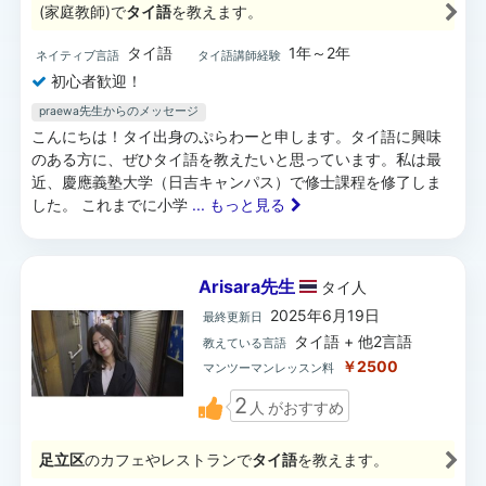
(家庭教師)で
タイ語
を教えます。
タイ語
1年～2年
ネイティブ言語
タイ語講師経験
初心者歓迎！
praewa先生からのメッセージ
こんにちは！タイ出身のぷらわーと申します。タイ語に興味
のある方に、ぜひタイ語を教えたいと思っています。私は最
近、慶應義塾大学（日吉キャンパス）で修士課程を修了しま
した。 これまでに小学
... もっと見る
Arisara先生
タイ
人
2025年6月19日
最終更新日
タイ語 + 他2言語
教えている言語
￥2500
マンツーマンレッスン料
2
人
がおすすめ
足立区
のカフェやレストランで
タイ語
を教えます。