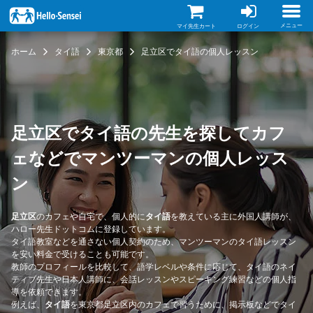
メ
イ
ン
メニュー
マイ先生カート
ログイン
コ
ン
ホーム
タイ語
東京都
足立区でタイ語の個人レッスン
テ
ン
ツ
に
移
動
足立区でタイ語の先生を探してカフ
ェなどでマンツーマンの個人レッス
ン
足立区
のカフェや自宅で、個人的に
タイ語
を教えている主に外国人講師が、
ハロー先生ドットコムに登録しています。
タイ語教室などを通さない個人契約のため、マンツーマンのタイ語レッスン
を安い料金で受けることも可能です。
教師のプロフィールを比較して、語学レベルや条件に応じて、タイ語のネイ
ティブ先生や日本人講師に、会話レッスンやスピーキング練習などの個人指
導を依頼できます。
例えば、
タイ語
を東京都足立区内のカフェで習うために、掲示板などでタイ