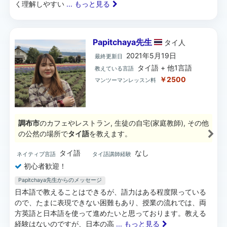
く理解しやすい
... もっと見る
Papitchaya先生
タイ
人
2021年5月19日
最終更新日
タイ語 + 他1言語
教えている言語
￥2500
マンツーマンレッスン料
調布市
のカフェやレストラン, 生徒の自宅(家庭教師), その他
の公然の場所で
タイ語
を教えます。
タイ語
なし
ネイティブ言語
タイ語講師経験
初心者歓迎！
Papitchaya先生からのメッセージ
日本語で教えることはできるが、語力はある程度限っている
ので、たまに表現できない困難もあり、授業の流れでは、両
方英語と日本語を使って進めたいと思っております。教える
経験はないのですが、日本の高
... もっと見る