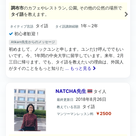
調布市
のカフェやレストラン, 公園, その他の公然の場所で
タイ語
を教えます。
タイ語
1年～2年
ネイティブ言語
タイ語講師経験
初心者歓迎！
Atikarn先生からのメッセージ
初めまして、ノックユンと申します。ユンだけ呼んででもい
いです。今、1年間の中央大学に留学しています。来年、2月
三日に帰ります。でも、タイ語を教えたいの理由は、外国人
がタイのことをもっと知りた
... もっと見る
NATCHA先生
タイ
人
2018年8月26日
最終更新日
タイ語
教えている言語
￥2500
マンツーマンレッスン料