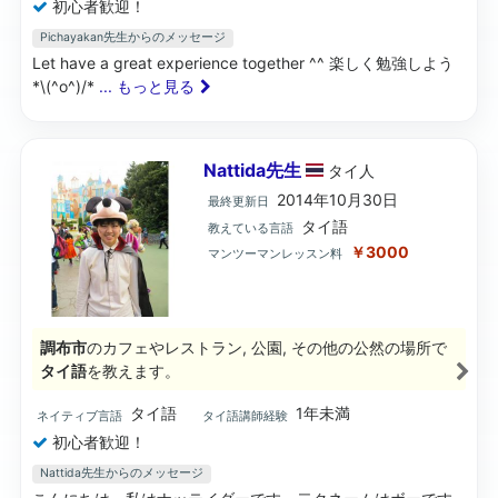
初心者歓迎！
Pichayakan先生からのメッセージ
Let have a great experience together ^^ 楽しく勉強しよう
*\(^o^)/*
... もっと見る
Nattida先生
タイ
人
2014年10月30日
最終更新日
タイ語
教えている言語
￥3000
マンツーマンレッスン料
調布市
のカフェやレストラン, 公園, その他の公然の場所で
タイ語
を教えます。
タイ語
1年未満
ネイティブ言語
タイ語講師経験
初心者歓迎！
Nattida先生からのメッセージ