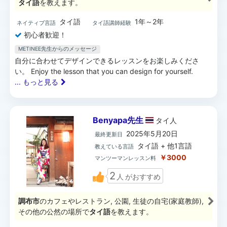
タイ語
を教えます。
タイ語
1年～2年
ネイティブ言語
タイ語講師経験
初心者歓迎！
METINEE先生からのメッセージ
自分に合わせてデザインできるレッスンをお楽しみくださ
い。 Enjoy the lesson that you can design for yourself.
... もっと見る
Benyapa先生
タイ
人
2025年5月20日
最終更新日
タイ語 + 他1言語
教えている言語
￥3000
マンツーマンレッスン料
2
人
がおすすめ
調布市
のカフェやレストラン, 公園, 生徒の自宅(家庭教師),
その他の公然の場所で
タイ語
を教えます。