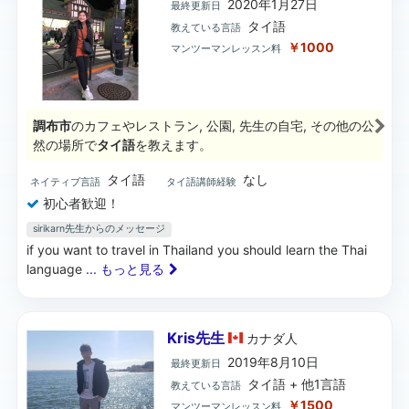
2020年1月27日
最終更新日
タイ語
教えている言語
￥1000
マンツーマンレッスン料
調布市
のカフェやレストラン, 公園, 先生の自宅, その他の公
然の場所で
タイ語
を教えます。
タイ語
なし
ネイティブ言語
タイ語講師経験
初心者歓迎！
sirikarn先生からのメッセージ
if you want to travel in Thailand you should learn the Thai
language
... もっと見る
Kris先生
カナダ
人
2019年8月10日
最終更新日
タイ語 + 他1言語
教えている言語
￥1500
マンツーマンレッスン料