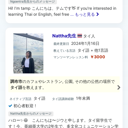
Ngoentra先生からのメッセージ
Hi! I’m tamp こんにちは、テムです👋 If you're interested in
learning Thai or English, feel free
... もっと見る
Nattha先生
タイ
人
2024年1月16日
最終更新日
タイ語 + 他1言語
教えている言語
￥3000
マンツーマンレッスン料
調布市
のカフェやレストラン, 公園, その他の公然の場所で
タイ語
を教えます。
タイ語
1年未満
ネイティブ言語
タイ語講師経験
初心者歓迎！
Nattha先生からのメッセージ
ハロー✨😆 こんにちは〜ジウと申します。タイ留学生で
す！今、亜細亜大学の2年生で、多文化コミュニケーション学