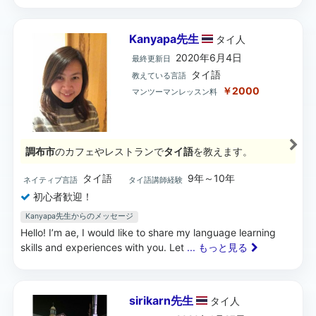
Kanyapa先生
タイ
人
2020年6月4日
最終更新日
タイ語
教えている言語
￥2000
マンツーマンレッスン料
調布市
のカフェやレストランで
タイ語
を教えます。
タイ語
9年～10年
ネイティブ言語
タイ語講師経験
初心者歓迎！
Kanyapa先生からのメッセージ
Hello! I’m ae, I would like to share my language learning
skills and experiences with you. Let
... もっと見る
sirikarn先生
タイ
人