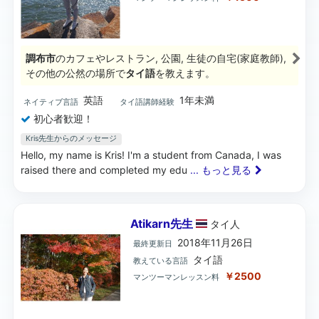
調布市
のカフェやレストラン, 公園, 生徒の自宅(家庭教師),
その他の公然の場所で
タイ語
を教えます。
英語
1年未満
ネイティブ言語
タイ語講師経験
初心者歓迎！
Kris先生からのメッセージ
Hello, my name is Kris! I'm a student from Canada, I was
raised there and completed my edu
... もっと見る
Atikarn先生
タイ
人
2018年11月26日
最終更新日
タイ語
教えている言語
￥2500
マンツーマンレッスン料