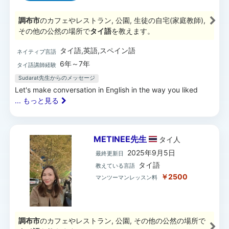
調布市
のカフェやレストラン, 公園, 生徒の自宅(家庭教師),
その他の公然の場所で
タイ語
を教えます。
タイ語,英語,スペイン語
ネイティブ言語
6年～7年
タイ語講師経験
Sudarat先生からのメッセージ
Let's make conversation in English in the way you liked
... もっと見る
METINEE先生
タイ
人
2025年9月5日
最終更新日
タイ語
教えている言語
￥2500
マンツーマンレッスン料
調布市
のカフェやレストラン, 公園, その他の公然の場所で