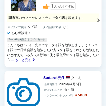
1
人
がおすすめ
調布市
のカフェやレストランで
タイ語
を教えます。
タイ語
なし
ネイティブ言語
タイ語講師経験
初心者歓迎！
Teerathip先生からのメッセージ
こんにちは?ティー先生です。タイ語を勉強しましょう！ •タ
イ語での日常会話を勉強したい方 •タイ語をこれから勉強した
いと考えている方 •旅行時に使う最低限のタイ語を勉強したい
方
... もっと見る
Sudarat先生
タイ
人
2026年4月5日
最終更新日
タイ語
教えている言語
￥5000
マンツーマンレッスン料