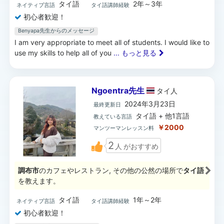
タイ語
2年～3年
ネイティブ言語
タイ語講師経験
初心者歓迎！
Benyapa先生からのメッセージ
I am very appropriate to meet all of students. I would like to
use my skills to help all of you
... もっと見る
Ngoentra先生
タイ
人
2024年3月23日
最終更新日
タイ語 + 他1言語
教えている言語
￥2000
マンツーマンレッスン料
2
人
がおすすめ
調布市
のカフェやレストラン, その他の公然の場所で
タイ語
を教えます。
タイ語
1年～2年
ネイティブ言語
タイ語講師経験
初心者歓迎！