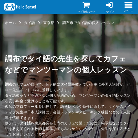
メ
イ
ン
メニュー
マイ先生カート
ログイン
コ
ン
ホーム
タイ語
東京都
調布市でタイ語の個人レッスン
テ
ン
ツ
に
移
動
調布でタイ語の先生を探してカフェ
などでマンツーマンの個人レッスン
調布
のカフェや自宅で、個人的に
タイ語
を教えている主に外国人講師が、ハ
ロー先生ドットコムに登録しています。
タイ語教室などを通さない個人契約のため、マンツーマンのタイ語レッスン
を安い料金で受けることも可能です。
教師のプロフィールを比較して、語学レベルや条件に応じて、タイ語のネイ
ティブ先生や日本人講師に、会話レッスンやスピーキング練習などの個人指
導を依頼できます。
例えば、
タイ語
を東京都調布市内のカフェで習うために、掲示板などでタイ
語を教えてくれる教師を募集してもみつからない場合に、先生を探す方法と
してお使いいただけます。