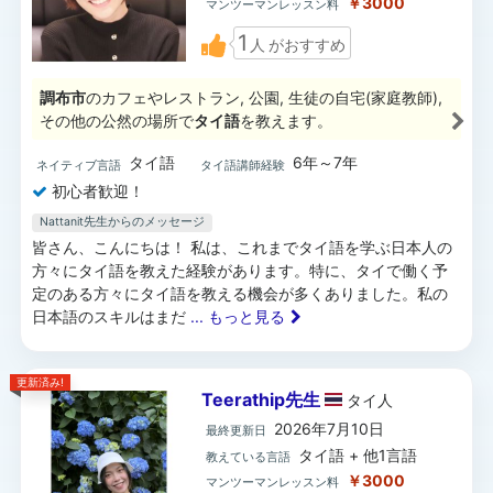
￥3000
マンツーマンレッスン料
1
人
がおすすめ
調布市
のカフェやレストラン, 公園, 生徒の自宅(家庭教師),
その他の公然の場所で
タイ語
を教えます。
タイ語
6年～7年
ネイティブ言語
タイ語講師経験
初心者歓迎！
Nattanit先生からのメッセージ
皆さん、こんにちは！ 私は、これまでタイ語を学ぶ日本人の
方々にタイ語を教えた経験があります。特に、タイで働く予
定のある方々にタイ語を教える機会が多くありました。私の
日本語のスキルはまだ
... もっと見る
更新済み!
Teerathip先生
タイ
人
2026年7月10日
最終更新日
タイ語 + 他1言語
教えている言語
￥3000
マンツーマンレッスン料