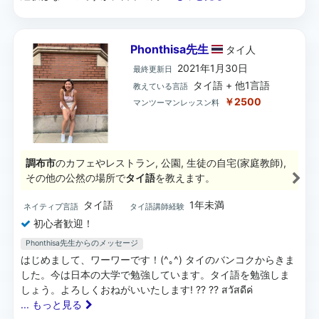
Phonthisa先生
タイ
人
2021年1月30日
最終更新日
タイ語 + 他1言語
教えている言語
￥2500
マンツーマンレッスン料
調布市
のカフェやレストラン, 公園, 生徒の自宅(家庭教師),
その他の公然の場所で
タイ語
を教えます。
タイ語
1年未満
ネイティブ言語
タイ語講師経験
初心者歓迎！
Phonthisa先生からのメッセージ
はじめまして、ワーワーです！(^｡^) タイのバンコクからきま
した。今は日本の大学で勉強しています。タイ語を勉強しま
しょう。よろしくおねがいいたします! ?? ?? สวัสดีค่
... もっと見る