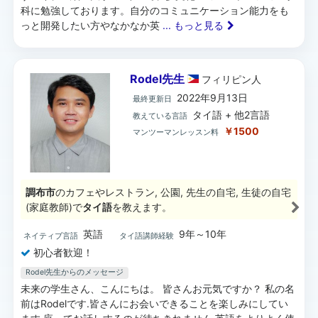
科に勉強しております。自分のコミュニケーション能力をも
っと開発したい方やなかなか英
... もっと見る
Rodel先生
フィリピン
人
2022年9月13日
最終更新日
タイ語 + 他2言語
教えている言語
￥1500
マンツーマンレッスン料
調布市
のカフェやレストラン, 公園, 先生の自宅, 生徒の自宅
(家庭教師)で
タイ語
を教えます。
英語
9年～10年
ネイティブ言語
タイ語講師経験
初心者歓迎！
Rodel先生からのメッセージ
未来の学生さん、こんにちは。 皆さんお元気ですか？ 私の名
前はRodelです.皆さんにお会いできることを楽しみにしてい