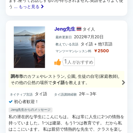
ます.座ってお話しするのが待ちきれません.英語をよりよく使
う
... もっと見る
Jeng先生
タイ
人
2022年7月20日
最終更新日
タイ語 + 他1言語
教えている言語
￥2500
マンツーマンレッスン料
1
人
がおすすめ
調布市
のカフェやレストラン, 公園, 生徒の自宅(家庭教師),
その他の公然の場所で
タイ語
を教えます。
タイ語
2年～3年
ネイティブ言語
タイ語講師経験
初心者歓迎！
Jeng先生からのメッセージ
私の潜在的な学生にこんにちは。 私は常に人生に2つの情熱を
持っていました。1つは建築、もう1つは教育です。 だから私
はここにいます。 私は親切で情熱的な先生で、クラスを楽し