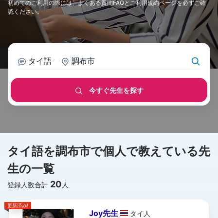
初めてのご利用の際には、
よくある質問FAQ
と
ご利用規約
ページを必ずご確
認ください。
タイ語
調布市
今すぐ先生を探す
タイ語を調布市で個人で教えている先
生の一覧
20
登録人数合計
人
更新済み!
Joy先生
タイ
人