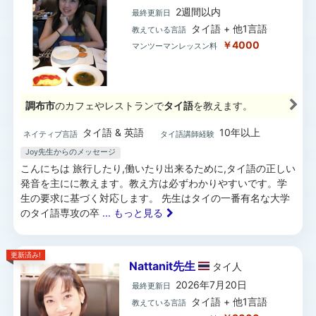
2週間以内
最終更新日
タイ語 + 他1言語
教えている言語
￥4000
マンツーマンレッスン料
調布市
のカフェやレストランで
タイ語
を教えます。
タイ語 & 英語
10年以上
ネイティブ言語
タイ語講師経験
Joy先生からのメッセージ
こんにちは 旅行したり,働いたり出来るために,タイ語の正しい
発音を主にに教えます。教え方は必ずわかりやすいです。学
生の要求に基づく対応します。 先生はタイの一番有名な大学
のタイ語専攻の卒
... もっと見る
更新済み!
Nattanit先生
タイ
人
2026年7月20日
最終更新日
タイ語 + 他1言語
教えている言語