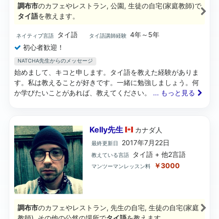
調布市
のカフェやレストラン, 公園, 生徒の自宅(家庭教師)で
タイ語
を教えます。
タイ語
4年～5年
ネイティブ言語
タイ語講師経験
初心者歓迎！
NATCHA先生からのメッセージ
始めまして、キコと申します。タイ語を教えた経験がありま
す。私は教えることが好きです。一緒に勉強しましょう。何
か学びたいことがあれば、教えてください。
... もっと見る
Kelly先生
カナダ
人
2017年7月22日
最終更新日
タイ語 + 他2言語
教えている言語
￥3000
マンツーマンレッスン料
調布市
のカフェやレストラン, 先生の自宅, 生徒の自宅(家庭
教師), その他の公然の場所で
タイ語
を教えます。