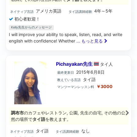
アメリカ英語
4年～5年
ネイティブ言語
タイ語講師経験
初心者歓迎！
Kelly先生からのメッセージ
I will improve your ability to speak, listen, read, and write
english with confidence! Whether
... もっと見る
Pichayakan先生
タイ
人
2015年6月8日
最終更新日
タイ語
教えている言語
￥3000
マンツーマンレッスン料
調布市
のカフェやレストラン, 公園, 先生の自宅, その他の公
然の場所で
タイ語
を教えます。
タイ語
なし
ネイティブ言語
タイ語講師経験