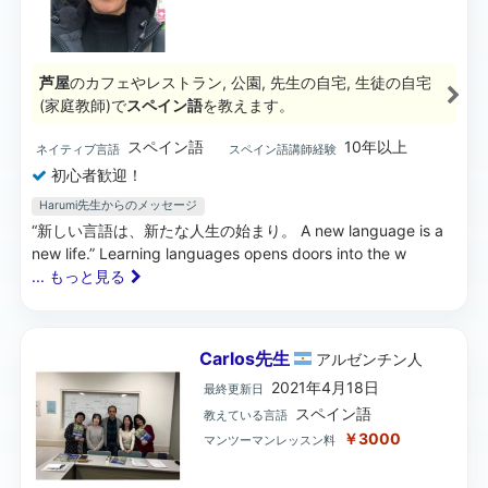
芦屋
のカフェやレストラン, 公園, 先生の自宅, 生徒の自宅
(家庭教師)で
スペイン語
を教えます。
スペイン語
10年以上
ネイティブ言語
スペイン語講師経験
初心者歓迎！
Harumi先生からのメッセージ
“新しい言語は、新たな人生の始まり。 A new language is a
new life.” Learning languages opens doors into the w
... もっと見る
Carlos先生
アルゼンチン
人
2021年4月18日
最終更新日
スペイン語
教えている言語
￥3000
マンツーマンレッスン料