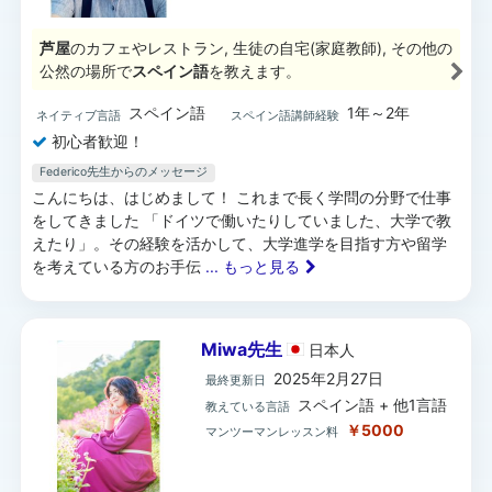
芦屋
のカフェやレストラン, 生徒の自宅(家庭教師), その他の
公然の場所で
スペイン語
を教えます。
スペイン語
1年～2年
ネイティブ言語
スペイン語講師経験
初心者歓迎！
Federico先生からのメッセージ
こんにちは、はじめまして！ これまで長く学問の分野で仕事
をしてきました 「ドイツで働いたりしていました、大学で教
えたり」。その経験を活かして、大学進学を目指す方や留学
を考えている方のお手伝
... もっと見る
Miwa先生
日本
人
2025年2月27日
最終更新日
スペイン語 + 他1言語
教えている言語
￥5000
マンツーマンレッスン料