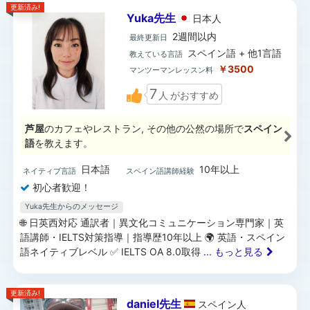
更新済み!
Yuka先生
日本
人
2週間以内
最終更新日
スペイン語 + 他1言語
教えている言語
￥3500
マンツーマンレッスン料
7
人
がおすすめ
芦屋
のカフェやレストラン, その他の公然の場所で
スペイン
語
を教えます。
日本語
10年以上
ネイティブ言語
スペイン語講師経験
初心者歓迎！
Yuka先生からのメッセージ
🌐 日英西対応 通訳者｜異文化コミュニケーション専門家｜英
語講師・IELTS対策指導｜指導歴10年以上 🌍 英語・スペイン
語ネイティブレベル ✅ IELTS OA 8.0取得
... もっと見る
更新済み!
daniel先生
スペイン
人