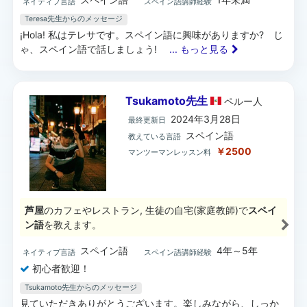
ネイティブ言語
スペイン語講師経験
Teresa先生からのメッセージ
¡Hola! 私はテレサです。スペイン語に興味がありますか? じ
ゃ、スペイン語で話しましょう!
... もっと見る
Tsukamoto先生
ペルー
人
2024年3月28日
最終更新日
スペイン語
教えている言語
￥2500
マンツーマンレッスン料
芦屋
のカフェやレストラン, 生徒の自宅(家庭教師)で
スペイ
ン語
を教えます。
スペイン語
4年～5年
ネイティブ言語
スペイン語講師経験
初心者歓迎！
Tsukamoto先生からのメッセージ
見ていただきありがとうございます。楽しみながら、しっか