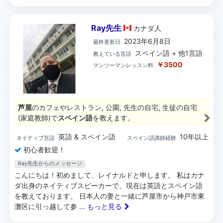
Ray先生
カナダ
人
2023年6月8日
最終更新日
スペイン語 + 他1言語
教えている言語
￥3500
マンツーマンレッスン料
芦屋
のカフェやレストラン, 公園, 先生の自宅, 生徒の自宅
(家庭教師)で
スペイン語
を教えます。
英語 & スペイン語
10年以上
ネイティブ言語
スペイン語講師経験
初心者歓迎！
Ray先生からのメッセージ
こんにちは！初めまして、レイナルドと申します。 私はカナ
ダ出身のネイティブスピーカーで、現在は英語とスペイン語
を教えております。 日本人の妻と一緒に芦屋市から神戸市東
灘区に引っ越して参
... もっと見る