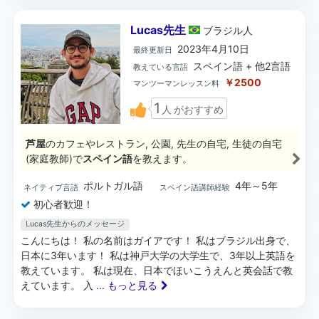
Lucas先生
ブラジル
人
2023年4月10日
最終更新日
スペイン語 + 他2言語
教えている言語
￥2500
マンツーマンレッスン料
1
人
がおすすめ
芦屋
のカフェやレストラン, 公園, 先生の自宅, 生徒の自宅
(家庭教師)で
スペイン語
を教えます。
ポルトガル語
4年～5年
ネイティブ言語
スペイン語講師経験
初心者歓迎！
Lucas先生からのメッセージ
こんにちは！ 私の名前はガイアです！ 私はブラジル出身で、
日本に3年います！ 私は神戸大学の大学生で、3年以上英語を
教えています。 私は現在、日本でほいこうえんと英会話で教
えています。 入
... もっと見る