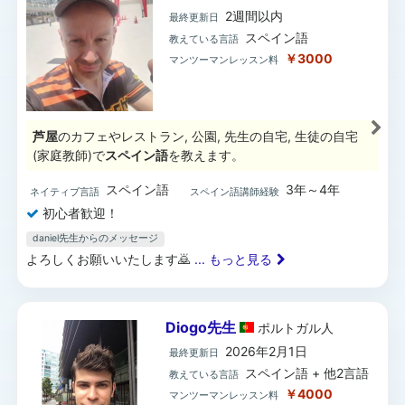
2週間以内
最終更新日
スペイン語
教えている言語
￥3000
マンツーマンレッスン料
芦屋
のカフェやレストラン, 公園, 先生の自宅, 生徒の自宅
(家庭教師)で
スペイン語
を教えます。
スペイン語
3年～4年
ネイティブ言語
スペイン語講師経験
初心者歓迎！
daniel先生からのメッセージ
よろしくお願いいたします🙇
... もっと見る
Diogo先生
ポルトガル
人
2026年2月1日
最終更新日
スペイン語 + 他2言語
教えている言語
￥4000
マンツーマンレッスン料