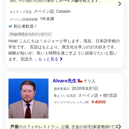
師), その他の公然の場所で
スペイン語
を教えます。
スペイン語, Catalan
ネイティブ言語
1年未満
スペイン語講師経験
初心者歓迎！
Roger先生からのメッセージ
Hola! こんにちは！ルジェーと申します。現在、日本語学校の
学生です。 言語はもとより、異文化を学ぶのが大好きです。
経験が短いが、良い１時間を過ごすように頑張りたいと思い
ます。言語力
... もっと見る
Alvaro先生
チリ
人
2020年8月1日
最終更新日
スペイン語 + 他1言語
教えている言語
￥4000
マンツーマンレッスン料
芦屋
のカフェやレストラン, 公園, 生徒の自宅(家庭教師)で
ス