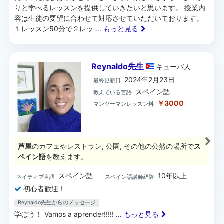
りと学べるレッスンを提供していきたいと思います。 授業内
容は生徒の要望に合わせて対応させていただいております。
１レッスン50分で２レッ
... もっと見る
Reynaldo先生
キューバ
人
2024年2月23日
最終更新日
スペイン語
教えている言語
￥3000
マンツーマンレッスン料
芦屋
のカフェやレストラン, 公園, その他の公然の場所で
ス
ペイン語
を教えます。
スペイン語
10年以上
ネイティブ言語
スペイン語講師経験
初心者歓迎！
Reynaldo先生からのメッセージ
学ぼう！ Vamos a aprender!!!!!
... もっと見る