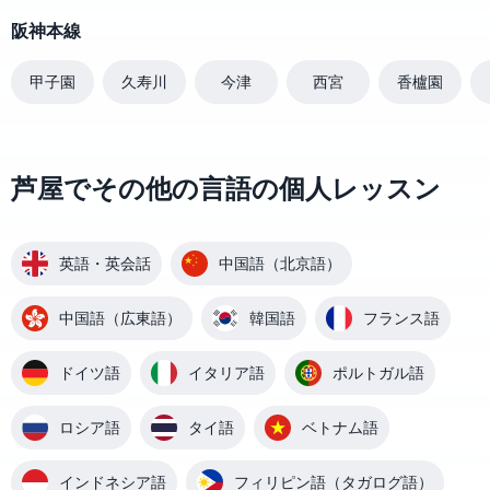
阪神本線
甲子園
久寿川
今津
西宮
香櫨園
芦屋でその他の言語の個人レッスン
英語・英会話
中国語（北京語）
中国語（広東語）
韓国語
フランス語
ドイツ語
イタリア語
ポルトガル語
ロシア語
タイ語
ベトナム語
インドネシア語
フィリピン語（タガログ語）