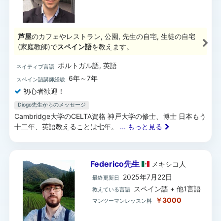
芦屋
のカフェやレストラン, 公園, 先生の自宅, 生徒の自宅
(家庭教師)で
スペイン語
を教えます。
ポルトガル語, 英語
ネイティブ言語
6年～7年
スペイン語講師経験
初心者歓迎！
Diogo先生からのメッセージ
Cambridge大学のCELTA資格 神戸大学の修士、博士 日本もう
十二年、英語教えることは七年。
... もっと見る
Federico先生
メキシコ
人
2025年7月22日
最終更新日
スペイン語 + 他1言語
教えている言語
￥3000
マンツーマンレッスン料