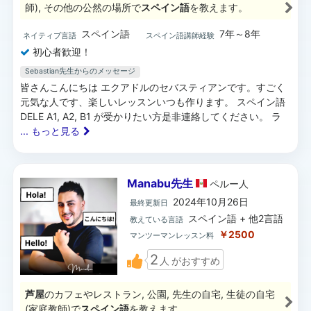
師), その他の公然の場所で
スペイン語
を教えます。
スペイン語
7年～8年
ネイティブ言語
スペイン語講師経験
初心者歓迎！
Sebastian先生からのメッセージ
皆さんこんにちは エクアドルのセバスティアンです。すごく
元気な人です、楽しいレッスンいつも作ります。 スペイン語
DELE A1, A2, B1 が受かりたい方是非連絡してください。 ラ
... もっと見る
Manabu先生
ペルー
人
2024年10月26日
最終更新日
スペイン語 + 他2言語
教えている言語
￥2500
マンツーマンレッスン料
2
人
がおすすめ
芦屋
のカフェやレストラン, 公園, 先生の自宅, 生徒の自宅
(家庭教師)で
スペイン語
を教えます。