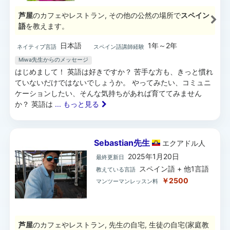
芦屋
のカフェやレストラン, その他の公然の場所で
スペイン
語
を教えます。
日本語
1年～2年
ネイティブ言語
スペイン語講師経験
Miwa先生からのメッセージ
はじめまして！ 英語は好きですか？ 苦手な方も、きっと慣れ
ていないだけではないでしょうか。 やってみたい、コミュニ
ケーションしたい、そんな気持ちがあれば育ててみません
か？ 英語は
... もっと見る
Sebastian先生
エクアドル
人
2025年1月20日
最終更新日
スペイン語 + 他1言語
教えている言語
￥2500
マンツーマンレッスン料
芦屋
のカフェやレストラン, 先生の自宅, 生徒の自宅(家庭教