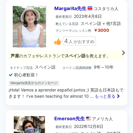
Margarita先生
コスタリカ
人
2023年4月8日
最終更新日
スペイン語 + 他1言語
教えている言語
￥3000
マンツーマンレッスン料
4
人
がおすすめ
芦屋
のカフェやレストランで
スペイン語
を教えます。
スペイン語
9年～10年
ネイティブ言語
スペイン語講師経験
初心者歓迎！
Margarita先生からのメッセージ
¡Hola! Vamos a aprender español juntos ;) 英語も日本語もで
きます！ I’ve been teaching for almost 10
... もっと見る
Emerson先生
アメリカ
人
2022年12月8日
最終更新日