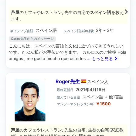
芦屋
のカフェやレストラン, 先生の自宅で
スペイン語
を教え
ます。
スペイン語
2年～3年
ネイティブ言語
スペイン語講師経験
Carlos先生からのメッセージ
こんにちは、スペインの言語と文化に近づいてきてうれしい
です。たぶん私がお手伝いできます。 カルロスのご挨拶 Hola
amigos , me gusta mucho que ustedes
... もっと見る
Roger先生
スペイン
人
2021年4月16日
最終更新日
スペイン語 + 他1言語
教えている言語
￥1500
マンツーマンレッスン料
芦屋
のカフェやレストラン, 先生の自宅, 生徒の自宅(家庭教