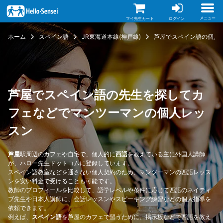
メ
イ
ン
メニュー
マイ先生カート
ログイン
コ
ン
ホーム
スペイン語
JR東海道本線(神戸線)
芦屋でスペイン語の個人
テ
ン
ツ
に
移
動
芦屋でスペイン語の先生を探してカ
フェなどでマンツーマンの個人レッ
スン
芦屋
駅周辺のカフェや自宅で、個人的に
西語
を教えている主に外国人講師
が、ハロー先生ドットコムに登録しています。
スペイン語教室などを通さない個人契約のため、マンツーマンの西語レッス
ンを安い料金で受けることも可能です。
教師のプロフィールを比較して、語学レベルや条件に応じて西語のネイティ
ブ先生や日本人講師に、会話レッスンやスピーキング練習などの個人指導を
依頼できます。
例えば、
スペイン語
を芦屋のカフェで習うために、掲示板などで西語を教え