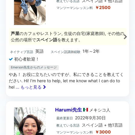
スペイン語 + 他1言語
教えている言語
￥2500
マンツーマンレッスン料
芦屋
のカフェやレストラン, 生徒の自宅(家庭教師), その他の
公然の場所で
スペイン語
を教えます。
英語
1年～2年
ネイティブ言語
スペイン語講師経験
初心者歓迎！
Emerson先生からのメッセージ
やあ！ お役に立ちたいのですが、私にできることを教えてく
ださい. Hi! I'm here to help, let me know what I can do to
hel
... もっと見る
Harumi先生
メキシコ
人
2022年9月30日
最終更新日
スペイン語 + 他1言語
教えている言語
￥3000
マンツーマンレッスン料