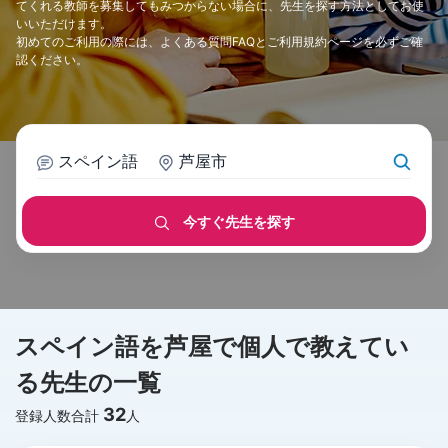
てくれる教師を募集してもみつからない場合に、先生を探す方法としてお使
いいただけます。
初めてのご利用の際には、
よくある質問FAQ
と
ご利用規約
ページを必ずご確
認ください。
スペイン語
芦屋市
今すぐ先生を探す
スペイン語を芦屋で個人で教えてい
る先生の一覧
32
登録人数合計
人