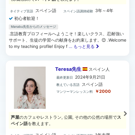
スペイン語
3年～4年
ネイティブ言語
スペイン語講師経験
初心者歓迎！
Manabu先生からのメッセージ
.言語教育プロフィールへようこそ！楽しいクラス、忍耐強い
サポート、生徒の学習への献身をお約束します。😊 .Welcome
to my teaching profile! Enjoy f
... もっと見る
Teresa先生
スペイン
人
2024年9月21日
最終更新日
スペイン語
教えている言語
￥2000
マンツーマンレッスン料
芦屋
のカフェやレストラン, 公園, その他の公然の場所で
ス
ペイン語
を教えます。
スペイン語
1年未満