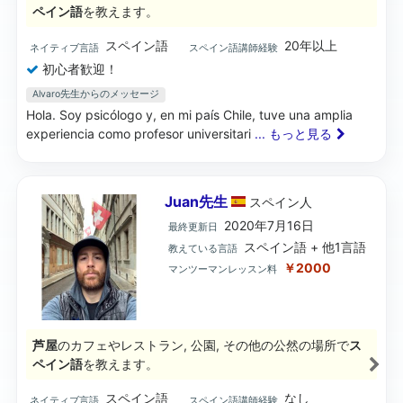
ペイン語
を教えます。
スペイン語
20年以上
ネイティブ言語
スペイン語講師経験
初心者歓迎！
Alvaro先生からのメッセージ
Hola. Soy psicólogo y, en mi país Chile, tuve una amplia
experiencia como profesor universitari
... もっと見る
Juan先生
スペイン
人
2020年7月16日
最終更新日
スペイン語 + 他1言語
教えている言語
￥2000
マンツーマンレッスン料
芦屋
のカフェやレストラン, 公園, その他の公然の場所で
ス
ペイン語
を教えます。
スペイン語
なし
ネイティブ言語
スペイン語講師経験