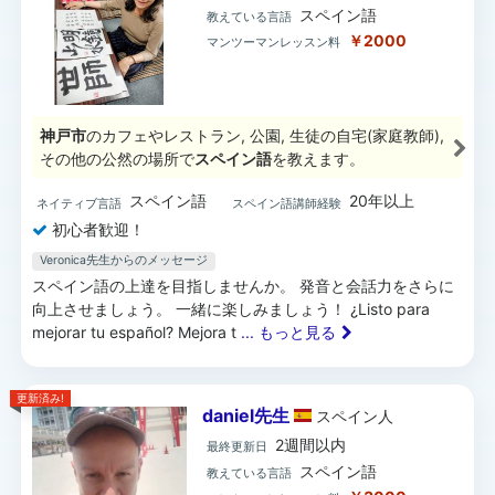
スペイン語
教えている言語
￥2000
マンツーマンレッスン料
神戸市
のカフェやレストラン, 公園, 生徒の自宅(家庭教師),
その他の公然の場所で
スペイン語
を教えます。
スペイン語
20年以上
ネイティブ言語
スペイン語講師経験
初心者歓迎！
Veronica先生からのメッセージ
スペイン語の上達を目指しませんか。 発音と会話力をさらに
向上させましょう。 一緒に楽しみましょう！ ¿Listo para
mejorar tu español? Mejora t
... もっと見る
更新済み!
daniel先生
スペイン
人
2週間以内
最終更新日
スペイン語
教えている言語