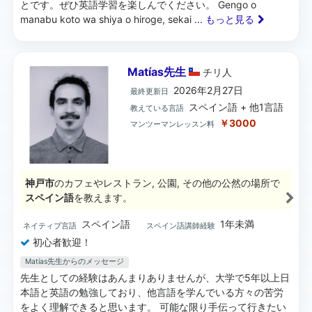
とです。ぜひ英語学習を楽しんでください。 Gengo o
manabu koto wa shiya o hiroge, sekai
... もっと見る
Matías先生
チリ
人
2026年2月27日
最終更新日
スペイン語 + 他1言語
教えている言語
￥3000
マンツーマンレッスン料
神戸市
のカフェやレストラン, 公園, その他の公然の場所で
スペイン語
を教えます。
スペイン語
1年未満
ネイティブ言語
スペイン語講師経験
初心者歓迎！
Matías先生からのメッセージ
先生としての経験はあんまりありませんが、大学で5年以上日
本語と英語の勉強しており、他言語を学んでいる方々の苦労
をよく理解できると思います。 可能な限り手伝って行きたい