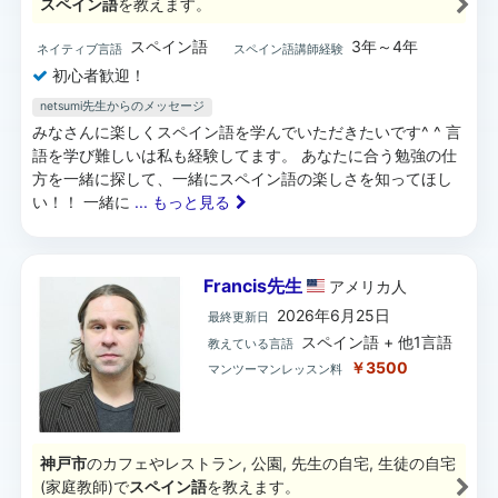
スペイン語
を教えます。
スペイン語
3年～4年
ネイティブ言語
スペイン語講師経験
初心者歓迎！
netsumi先生からのメッセージ
みなさんに楽しくスペイン語を学んでいただきたいです^ ^ 言
語を学び難しいは私も経験してます。 あなたに合う勉強の仕
方を一緒に探して、一緒にスペイン語の楽しさを知ってほし
い！！ 一緒に
... もっと見る
Francis先生
アメリカ
人
2026年6月25日
最終更新日
スペイン語 + 他1言語
教えている言語
￥3500
マンツーマンレッスン料
神戸市
のカフェやレストラン, 公園, 先生の自宅, 生徒の自宅
(家庭教師)で
スペイン語
を教えます。