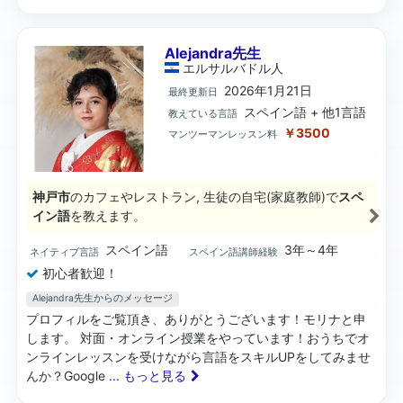
Alejandra先生
エルサルバドル
人
2026年1月21日
最終更新日
スペイン語 + 他1言語
教えている言語
￥3500
マンツーマンレッスン料
神戸市
のカフェやレストラン, 生徒の自宅(家庭教師)で
スペ
イン語
を教えます。
スペイン語
3年～4年
ネイティブ言語
スペイン語講師経験
初心者歓迎！
Alejandra先生からのメッセージ
プロフィルをご覧頂き、ありがとうございます！モリナと申
します。 対面・オンライン授業をやっています！おうちでオ
ンラインレッスンを受けながら言語をスキルUPをしてみませ
んか？Google
... もっと見る