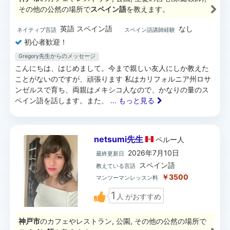
その他の公然の場所で
スペイン語
を教えます。
英語 スペイン語
なし
ネイティブ言語
スペイン語講師経験
初心者歓迎！
Gregory先生からのメッセージ
こんにちは、はじめまして。今まで親しい友人にしか教えた
ことがないのですが、頑張ります 私はカリフォルニア州ロサ
ンゼルスで育ち、両親はメキシコ人なので、かなりの量のス
ペイン語を話します。また、
... もっと見る
netsumi先生
ペルー
人
2026年7月10日
最終更新日
スペイン語
教えている言語
￥3500
マンツーマンレッスン料
1
人
がおすすめ
神戸市
のカフェやレストラン, 公園, その他の公然の場所で