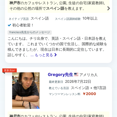
神戸市
のカフェやレストラン, 公園, 生徒の自宅(家庭教師),
その他の公然の場所で
スペイン語
を教えます。
スペイン語
10年以上
ネイティブ言語
スペイン語講師経験
初心者歓迎！
francisco先生からのメッセージ
こんにちは。チリ出身で、英語・スペイン語・日本語を教え
ています。 これまでいくつかの国で生活し、国際的な経験を
積んできましたが、現在は日本に長期的に定住しています。
話しやすく、
... もっと見る
更新済み!
Gregory先生
アメリカ
人
2026年7月22日
最終更新日
スペイン語 + 他1言語
教えている言語
￥2000
マンツーマンレッスン料
神戸市
のカフェやレストラン, 公園, 生徒の自宅(家庭教師),