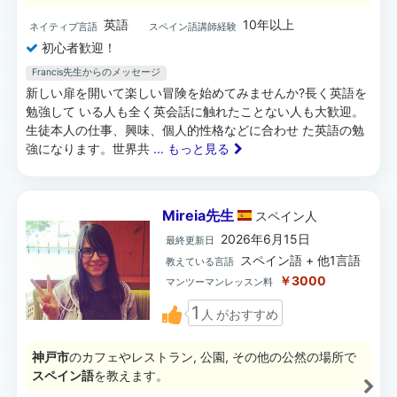
英語
10年以上
ネイティブ言語
スペイン語講師経験
初心者歓迎！
Francis先生からのメッセージ
新しい扉を開いて楽しい冒険を始めてみませんか?長く英語を
勉強して いる人も全く英会話に触れたことない人も大歓迎。
生徒本人の仕事、興味、個人的性格などに合わせ た英語の勉
強になります。世界共
... もっと見る
Mireia先生
スペイン
人
2026年6月15日
最終更新日
スペイン語 + 他1言語
教えている言語
￥3000
マンツーマンレッスン料
1
人
がおすすめ
神戸市
のカフェやレストラン, 公園, その他の公然の場所で
スペイン語
を教えます。