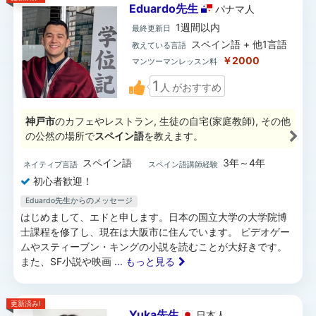
Eduardo先生
パナマ
人
1週間以内
最終更新日
スペイン語 + 他1言語
教えている言語
￥2000
マンツーマンレッスン料
1
人
がおすすめ
神戸市
のカフェやレストラン, 生徒の自宅(家庭教師), その他
の公然の場所で
スペイン語
を教えます。
スペイン語
3年～4年
ネイティブ言語
スペイン語講師経験
初心者歓迎！
Eduardo先生からのメッセージ
はじめまして、エドと申します。日本の国立大学の大学院博
士課程を修了し、現在は大阪市に住んでいます。 ビデオゲー
ムやスティーブン・キングの小説を読むことが大好きです。
また、SF小説や映画
... もっと見る
更新済み!
Yuka先生
日本
人