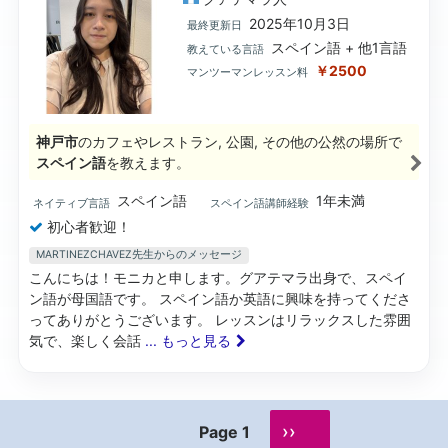
2025年10月3日
最終更新日
スペイン語 + 他1言語
教えている言語
￥2500
マンツーマンレッスン料
神戸市
のカフェやレストラン, 公園, その他の公然の場所で
スペイン語
を教えます。
スペイン語
1年未満
ネイティブ言語
スペイン語講師経験
初心者歓迎！
MARTINEZCHAVEZ先生からのメッセージ
こんにちは！モニカと申します。グアテマラ出身で、スペイ
ン語が母国語です。 スペイン語か英語に興味を持ってくださ
ってありがとうございます。 レッスンはリラックスした雰囲
気で、楽しく会話
... もっと見る
››
Page 1