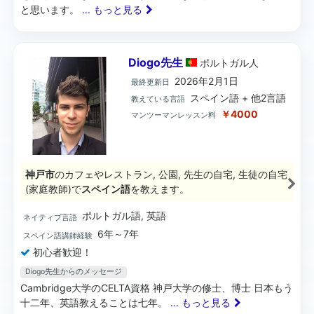
と思います。
... もっと見る
Diogo先生
ポルトガル
人
2026年2月1日
最終更新日
スペイン語 + 他2言語
教えている言語
￥4000
マンツーマンレッスン料
神戸市
のカフェやレストラン, 公園, 先生の自宅, 生徒の自宅
(家庭教師)で
スペイン語
を教えます。
ポルトガル語, 英語
ネイティブ言語
6年～7年
スペイン語講師経験
初心者歓迎！
Diogo先生からのメッセージ
Cambridge大学のCELTA資格 神戸大学の修士、博士 日本もう
十二年、英語教えることは七年。
... もっと見る