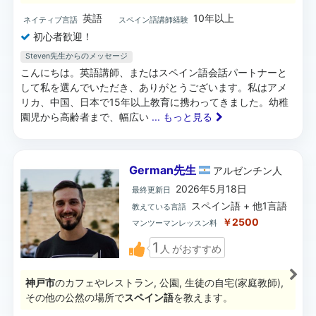
英語
10年以上
ネイティブ言語
スペイン語講師経験
初心者歓迎！
Steven先生からのメッセージ
こんにちは。英語講師、またはスペイン語会話パートナーと
して私を選んでいただき、ありがとうございます。私はアメ
リカ、中国、日本で15年以上教育に携わってきました。幼稚
園児から高齢者まで、幅広い
... もっと見る
German先生
アルゼンチン
人
2026年5月18日
最終更新日
スペイン語 + 他1言語
教えている言語
￥2500
マンツーマンレッスン料
1
人
がおすすめ
神戸市
のカフェやレストラン, 公園, 生徒の自宅(家庭教師),
その他の公然の場所で
スペイン語
を教えます。