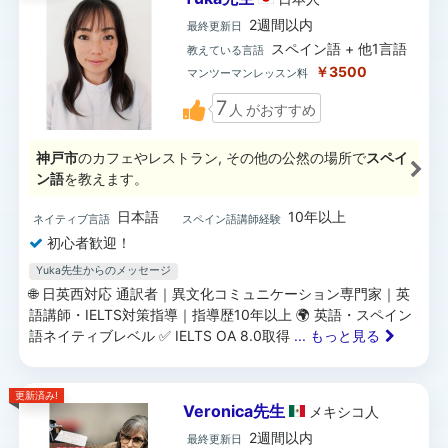
2週間以内
最終更新日
スペイン語 + 他1言語
教えている言語
￥3500
マンツーマンレッスン料
7
人
がおすすめ
神戸市
のカフェやレストラン, その他の公然の場所で
スペイ
ン語
を教えます。
日本語
10年以上
ネイティブ言語
スペイン語講師経験
初心者歓迎！
Yuka先生からのメッセージ
🌐 日英西対応 通訳者｜異文化コミュニケーション専門家｜英
語講師・IELTS対策指導｜指導歴10年以上 🌍 英語・スペイン
語ネイティブレベル ✅ IELTS OA 8.0取得
... もっと見る
更新済み!
Veronica先生
メキシコ
人
2週間以内
最終更新日