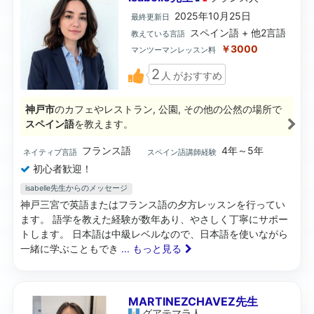
2025年10月25日
最終更新日
スペイン語 + 他2言語
教えている言語
￥3000
マンツーマンレッスン料
2
人
がおすすめ
神戸市
のカフェやレストラン, 公園, その他の公然の場所で
スペイン語
を教えます。
フランス語
4年～5年
ネイティブ言語
スペイン語講師経験
初心者歓迎！
isabelle先生からのメッセージ
神戸三宮で英語またはフランス語の夕方レッスンを行ってい
ます。 語学を教えた経験が数年あり、やさしく丁寧にサポー
トします。 日本語は中級レベルなので、日本語を使いながら
一緒に学ぶこともでき
... もっと見る
MARTINEZCHAVEZ先生
グアテマラ
人