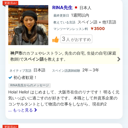
更新済み!
RINA先生
日本
人
1週間以内
最終更新日
スペイン語 + 他1言語
教えている言語
￥3500
マンツーマンレッスン料
3
人
がおすすめ
神戸市
のカフェやレストラン, 先生の自宅, 生徒の自宅(家庭
教師)で
スペイン語
を教えます。
日本語
2年～3年
ネイティブ言語
スペイン語講師経験
初心者歓迎！
RINA先生からのメッセージ
Hola! Hello! はじめまして、大阪市在住のリナです！ 明るく元
気いっぱいに過ごすのが好きです。 本職として外資系企業の
コンサルタントとして物流の仕事をしながら、現在約2
... もっと見る
更新済み!