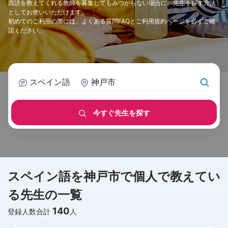
西語を教えてくれる教師を募集してもみつからない場合に、先生を探す方法
としてお使いいただけます。
初めてのご利用の際には、
よくある質問FAQ
と
ご利用規約
ページを必ずご確
認ください。
スペイン語
神戸市
今すぐ先生を探す
スペイン語を神戸市で個人で教えてい
る先生の一覧
140
登録人数合計
人