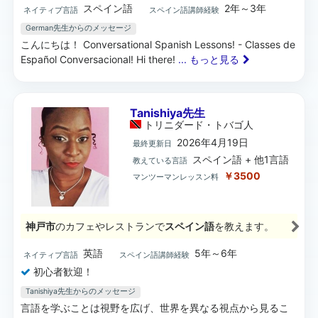
スペイン語
2年～3年
ネイティブ言語
スペイン語講師経験
German先生からのメッセージ
こんにちは！ Conversational Spanish Lessons! - Classes de
Español Conversacional! Hi there!
... もっと見る
Tanishiya先生
トリニダード・トバゴ
人
2026年4月19日
最終更新日
スペイン語 + 他1言語
教えている言語
￥3500
マンツーマンレッスン料
神戸市
のカフェやレストランで
スペイン語
を教えます。
英語
5年～6年
ネイティブ言語
スペイン語講師経験
初心者歓迎！
Tanishiya先生からのメッセージ
言語を学ぶことは視野を広げ、世界を異なる視点から見るこ