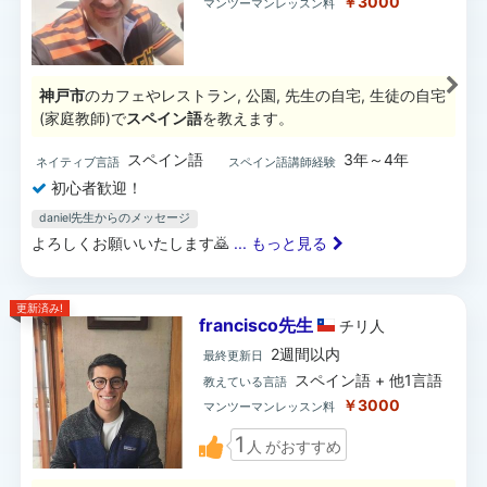
￥3000
マンツーマンレッスン料
神戸市
のカフェやレストラン, 公園, 先生の自宅, 生徒の自宅
(家庭教師)で
スペイン語
を教えます。
スペイン語
3年～4年
ネイティブ言語
スペイン語講師経験
初心者歓迎！
daniel先生からのメッセージ
よろしくお願いいたします🙇
... もっと見る
更新済み!
francisco先生
チリ
人
2週間以内
最終更新日
スペイン語 + 他1言語
教えている言語
￥3000
マンツーマンレッスン料
1
人
がおすすめ