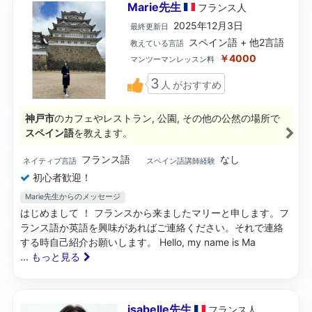
Marie先生
フランス
人
2025年12月3日
最終更新日
スペイン語 + 他2言語
教えている言語
￥4000
マンツーマンレッスン料
3
人
がおすすめ
神戸市
のカフェやレストラン, 公園, その他の公然の場所で
スペイン語
を教えます。
フランス語
なし
ネイティブ言語
スペイン語講師経験
初心者歓迎！
Marie先生からのメッセージ
はじめまして ！ フランスから来ましたマリーと申します。フ
ランス語か英語を興味があればご連絡ください。それで連絡
する時自己紹介お願いします。 Hello, my name is Ma
... もっと見る
isabelle先生
フランス
人