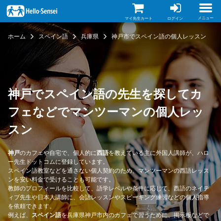
メ
イ
ン
メニュー
マイ先生カート
ログイン
コ
ン
ホーム
スペイン語
兵庫県
神戸市でスペイン語の個人レッスン
テ
ン
ツ
に
移
動
神戸でスペイン語の先生を探してカ
フェなどでマンツーマンの個人レッ
スン
神戸
のカフェや自宅で、個人的に
西語
を教えている主に外国人講師が、ハロ
ー先生ドットコムに登録しています。
スペイン語教室などを通さない個人契約のため、マンツーマンの西語レッス
ンを安い料金で受けることも可能です。
教師のプロフィールを比較して、語学レベルや条件に応じて、西語のネイテ
ィブ先生や日本人講師に、会話レッスンやスピーキング練習などの個人指導
を依頼できます。
例えば、
スペイン語
を兵庫県神戸市内のカフェで習うために、掲示板などで