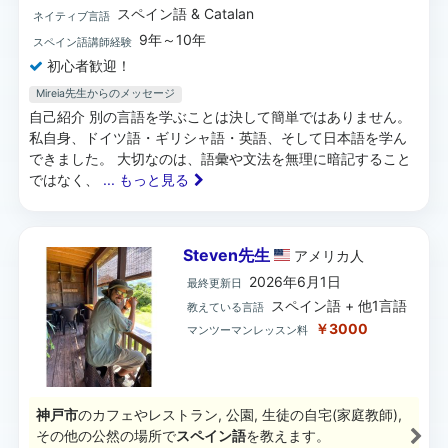
スペイン語 & Catalan
ネイティブ言語
9年～10年
スペイン語講師経験
初心者歓迎！
Mireia先生からのメッセージ
自己紹介 別の言語を学ぶことは決して簡単ではありません。
私自身、ドイツ語・ギリシャ語・英語、そして日本語を学ん
できました。 大切なのは、語彙や文法を無理に暗記すること
ではなく、
... もっと見る
Steven先生
アメリカ
人
2026年6月1日
最終更新日
スペイン語 + 他1言語
教えている言語
￥3000
マンツーマンレッスン料
神戸市
のカフェやレストラン, 公園, 生徒の自宅(家庭教師),
その他の公然の場所で
スペイン語
を教えます。