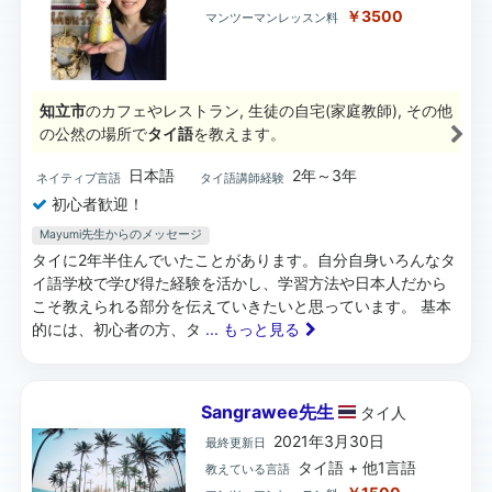
￥3500
マンツーマンレッスン料
知立市
のカフェやレストラン, 生徒の自宅(家庭教師), その他
の公然の場所で
タイ語
を教えます。
日本語
2年～3年
ネイティブ言語
タイ語講師経験
初心者歓迎！
Mayumi先生からのメッセージ
タイに2年半住んでいたことがあります。自分自身いろんなタ
イ語学校で学び得た経験を活かし、学習方法や日本人だから
こそ教えられる部分を伝えていきたいと思っています。 基本
的には、初心者の方、タ
... もっと見る
Sangrawee先生
タイ
人
2021年3月30日
最終更新日
タイ語 + 他1言語
教えている言語