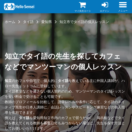
メ
イ
ン
メニュー
マイ先生カート
ログイン
コ
ン
ホーム
タイ語
愛知県
知立市でタイ語の個人レッスン
テ
ン
ツ
に
移
動
知立でタイ語の先生を探してカフェ
などでマンツーマンの個人レッスン
知立
のカフェや自宅で、個人的に
タイ語
を教えている主に外国人講師が、ハ
ロー先生ドットコムに登録しています。
タイ語教室などを通さない個人契約のため、マンツーマンのタイ語レッスン
を安い料金で受けることも可能です。
教師のプロフィールを比較して、語学レベルや条件に応じて、タイ語のネイ
ティブ先生や日本人講師に、会話レッスンやスピーキング練習などの個人指
導を依頼できます。
例えば、
タイ語
を愛知県知立市内のカフェで習うために、掲示板などでタイ
語を教えてくれる教師を募集してもみつからない場合に、先生を探す方法と
してお使いいただけます。