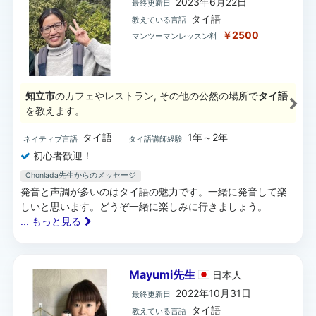
2023年6月22日
最終更新日
タイ語
教えている言語
￥2500
マンツーマンレッスン料
知立市
のカフェやレストラン, その他の公然の場所で
タイ語
を教えます。
タイ語
1年～2年
ネイティブ言語
タイ語講師経験
初心者歓迎！
Chonlada先生からのメッセージ
発音と声調が多いのはタイ語の魅力です。一緒に発音して楽
しいと思います。どうぞ一緒に楽しみに行きましょう。
... もっと見る
Mayumi先生
日本
人
2022年10月31日
最終更新日
タイ語
教えている言語