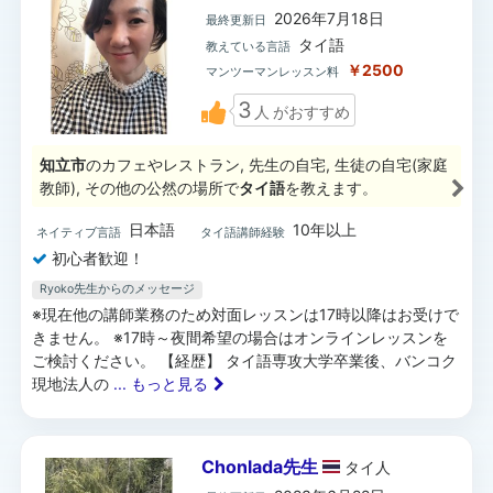
2026年7月18日
最終更新日
タイ語
教えている言語
￥2500
マンツーマンレッスン料
3
人
がおすすめ
知立市
のカフェやレストラン, 先生の自宅, 生徒の自宅(家庭
教師), その他の公然の場所で
タイ語
を教えます。
日本語
10年以上
ネイティブ言語
タイ語講師経験
初心者歓迎！
Ryoko先生からのメッセージ
※現在他の講師業務のため対面レッスンは17時以降はお受けで
きません。 ※17時～夜間希望の場合はオンラインレッスンを
ご検討ください。 【経歴】 タイ語専攻大学卒業後、バンコク
現地法人の
... もっと見る
Chonlada先生
タイ
人