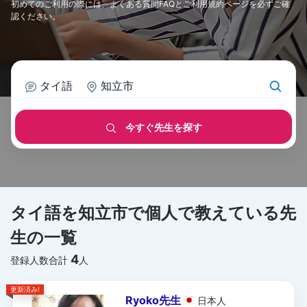
初めてのご利用の際には、
よくある質問FAQ
と
ご利用規約
ページを必ずご確
認ください。
タイ語
知立市
今すぐ先生を探す
タイ語を知立市で個人で教えている先
生の一覧
4
登録人数合計
人
更新済み!
Ryoko先生
日本
人