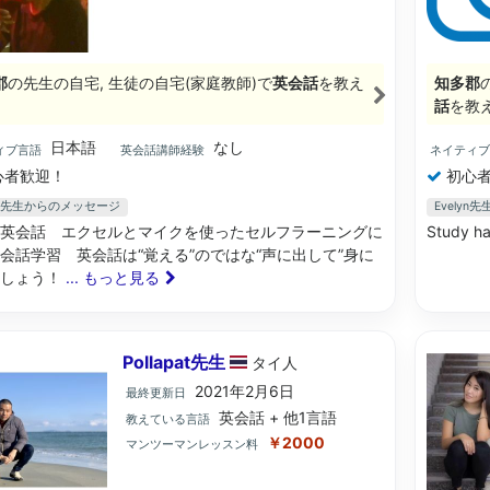
郡
の先生の自宅, 生徒の自宅(家庭教師)で
英会話
を教え
知多郡
。
話
を教
日本語
なし
ィブ言語
英会話講師経験
ネイティ
心者歓迎！
初心者
ami先生からのメッセージ
Evely
英会話 エクセルとマイクを使ったセルフラーニングに
Study ha
会話学習 英会話は“覚える”のではな“声に出して”身に
ましょう！
... もっと見る
Pollapat先生
タイ
人
2021年2月6日
最終更新日
英会話 + 他1言語
教えている言語
￥2000
マンツーマンレッスン料