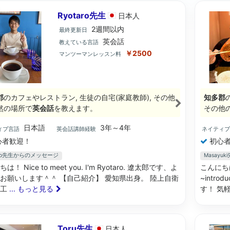
Ryotaro先生
日本
人
2週間以内
最終更新日
英会話
教えている言語
￥2500
マンツーマンレッスン料
郡
のカフェやレストラン, 生徒の自宅(家庭教師), その他
知多郡
然の場所で
英会話
を教えます。
その他
日本語
3年～4年
ィブ言語
英会話講師経験
ネイティ
心者歓迎！
初心者
aro先生からのメッセージ
Masay
は！ Nice to meet you. I'm Ryotaro. 遼太郎です、よ
こんにちは
お願いします＾＾ 【自己紹介】 愛知県出身。 陸上自衛
~intro
等工
... もっと見る
す！ 気
Toru先生
日本
人