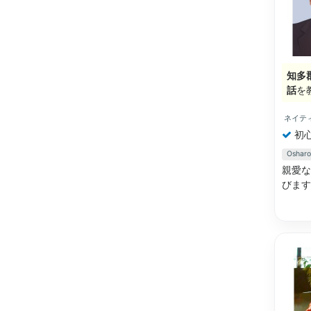
知多
話
を
ネイテ
初
Osh
親愛な
びます