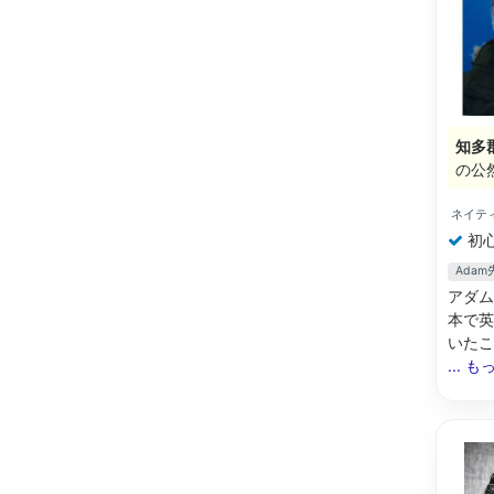
知多
の公
ネイテ
初
Ada
アダム
本で英
いたこと
... 