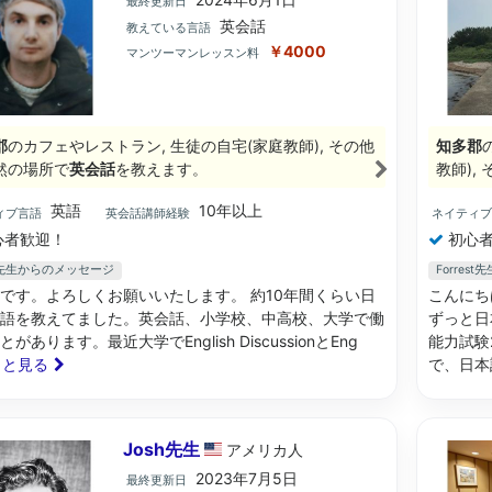
最終更新日
英会話
教えている言語
￥4000
マンツーマンレッスン料
郡
のカフェやレストラン, 生徒の自宅(家庭教師), その他
知多郡
然の場所で
英会話
を教えます。
教師),
英語
10年以上
ィブ言語
英会話講師経験
ネイティ
心者歓迎！
初心者
m先生からのメッセージ
Forres
です。よろしくお願いいたします。 約10年間くらい日
こんにち
語を教えてました。英会話、小学校、中高校、大学で働
ずっと日
があります。最近大学でEnglish DiscussionとEng
能力試験
もっと見る
で、日本
Josh先生
アメリカ
人
2023年7月5日
最終更新日