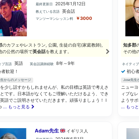
2025年1月12日
最終更新日
英会話
教えている言語
￥3000
マンツーマンレッスン料
郡
のカフェやレストラン, 公園, 生徒の自宅(家庭教師),
知多郡
他の公然の場所で
英会話
を教えます。
その他
英語
8年～9年
ィブ言語
英会話講師経験
ネイティ
心者歓迎！
初心者
n先生からのメッセージ
Jose先
を少し話すかもしれませんが、私の目標は英語で考えさ
ニューヨ
とです。日本語がなくてもご理解いただけるよう、でき
ィブなレ
英語でご説明させていただきます。頑張りましょう！ I
ようサポートし
sp
... もっと見る
... もっ
Adam先生
イギリス
人
2024年6月1日