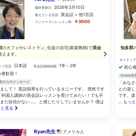
2026年3月10日
最終更新日
英会話 + 他1言語
教えている言語
￥3000
マンツーマンレッスン料
郡
のカフェやレストラン, 生徒の自宅(家庭教師)で
英会
知多郡
教えます。
ネイティ
日本語
1年～2年
ィブ言語
英会話講師経験
初心者
心者歓迎！
Amane
u先生からのメッセージ
「みなさ
まして！ 英語指導を行っているタニーです。 突然です
との楽し
「外国人講師の英会話レッスンを受けてみたい！でも不
です。楽
まだ自信がない…」 と感じたりしていませんか？ 僕は
... もっ
もっと見る
Ryan先生
アメリカ
人