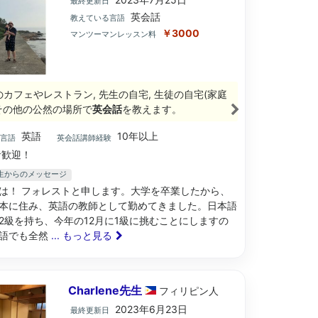
最終更新日
英会話
教えている言語
￥3000
マンツーマンレッスン料
のカフェやレストラン, 先生の自宅, 生徒の自宅(家庭
 その他の公然の場所で
英会話
を教えます。
英語
10年以上
ブ言語
英会話講師経験
歓迎！
t先生からのメッセージ
は！ フォレストと申します。大学を卒業したから、
本に住み、英語の教師として勤めてきました。日本語
2級を持ち、今年の12月に1級に挑むことにしますの
語でも全然
... もっと見る
Charlene先生
フィリピン
人
2023年6月23日
最終更新日