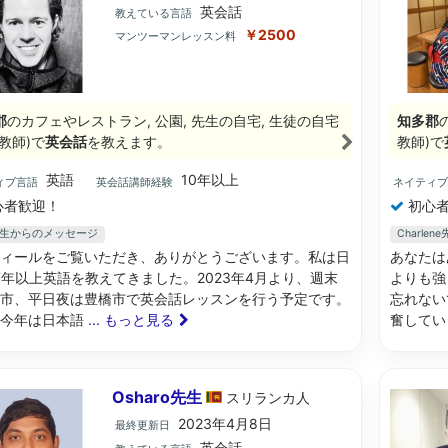
英会話
教えている言語
￥2500
マンツーマンレッスン料
郡
のカフェやレストラン, 公園, 先生の自宅, 生徒の自宅
知多郡
教師)で
英会話
を教えます。
教師)で
英語
10年以上
ィブ言語
英会話講師経験
ネイティ
心者歓迎！
初心者
h先生からのメッセージ
Charl
ィールをご覧いただき、ありがとうございます。私は日
あなたは
7年以上英語を教えてきました。2023年4月より、週末
よりも強
市、平日夜は豊橋市で英会話レッスンを行う予定です。
忘れない
、今年は日本語
... もっと見る
奮してい
Osharo先生
スリランカ
人
2023年4月8日
最終更新日
英会話