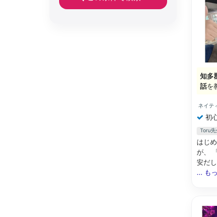
知多
話
を
ネイテ
初
Tor
はじめ
が、 
安だし
... 