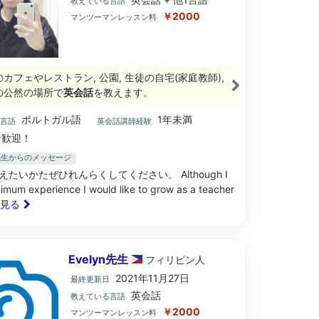
教えている言語
￥2000
マンツーマンレッスン料
のカフェやレストラン, 公園, 生徒の自宅(家庭教師),
の公然の場所で
英会話
を教えます。
ポルトガル語
1年未満
ブ言語
英会話講師経験
歓迎！
ro先生からのメッセージ
たいかたぜひれんらくしてください。 Although I
imum experience I would like to grow as a teacher
と見る
Evelyn先生
フィリピン
人
2021年11月27日
最終更新日
英会話
教えている言語
￥2000
マンツーマンレッスン料