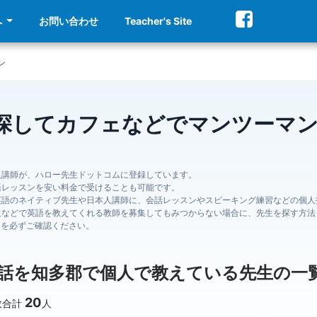
へ
お問い合わせ
Teacher's Site
ン
探してカフェなどでマンツーマ
人講師が、ハロー先生ドットコムに登録しています。
語レッスンを安い料金で受けることも可能です。
英語のネイティブ先生や日本人講師に、会話レッスンやスピーキング練習などの個人
板などで英語を教えてくれる教師を募集してもみつからない場合に、先生を探す方法
ジを必ずご確認ください。
話を知多郡で個人で教えている先生の一
20
数合計
人