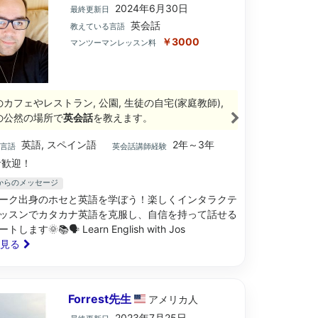
2024年6月30日
最終更新日
英会話
教えている言語
￥3000
マンツーマンレッスン料
のカフェやレストラン, 公園, 生徒の自宅(家庭教師),
の公然の場所で
英会話
を教えます。
英語, スペイン語
2年～3年
ブ言語
英会話講師経験
歓迎！
生からのメッセージ
ーク出身のホセと英語を学ぼう！楽しくインタラクテ
ッスンでカタカナ英語を克服し、自信を持って話せる
ます🌞📚🗣️ Learn English with Jos
と見る
Forrest先生
アメリカ
人
2023年7月25日