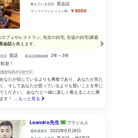
英会話
教えている言語
￥3000
マンツーマンレッスン料
のカフェやレストラン, 先生の自宅, 生徒の自宅(家庭
英会話
を教えます。
英語
2年～3年
ブ言語
英会話講師経験
歓迎！
ene先生からのメッセージ
あなたが信じているよりも勇敢であり、あなたが見た
く、そしてあなたが思っているよりも賢いことを常に
でください。 あなたと一緒に楽しく教えることに興
ます！
... もっと見る
Leandro先生
ブラジル
人
2022年6月28日
最終更新日
英会話 + 他1言語