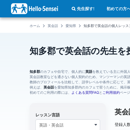
メ
イ
初めての方
先生探す!
ン
コ
ン
テ
ホーム
英会話
愛知県
知多郡で英会話の個人レッス
ン
ツ
に
移
動
知多郡で英会話の先生を
知多郡
のカフェや自宅で、個人的に
英語
を教えている主に外国
英会話教室などを通さない個人契約のため、マンツーマンの英
教師のプロフィールを比較して、語学レベルや条件に応じて、
例えば、
英会話
を愛知県知多郡内のカフェで習うために、掲示
初めてのご利用の際には、
よくある質問FAQ
と
ご利用規約
ペー
英会
レッスン言語
登録人