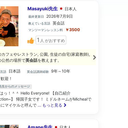
Masayuki先生
日本
人
2026年7月9日
最終更新日
英会話
教えている言語
￥3500
マンツーマンレッスン料
1
人
がおすすめ
のカフェやレストラン, 公園, 生徒の自宅(家庭教師),
の公然の場所で
英会話
を教えます。
日本語
9年～10年
ブ言語
英会話講師経験
歓迎！
uki先生からのメッセージ
っ！＾＾ Hello Everyone! 【自己紹介
duction~】 帰国子女です！ ミドルネームがMichealで
軽にマイケルと呼んで
... もっと見る
Amane先生
日本
人