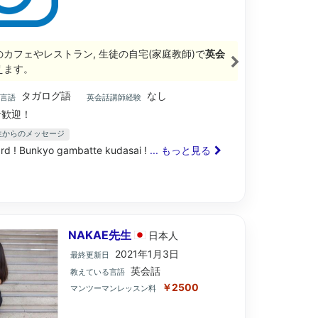
のカフェやレストラン, 生徒の自宅(家庭教師)で
英会
えます。
タガログ語
なし
ブ言語
英会話講師経験
歓迎！
n先生からのメッセージ
rd ! Bunkyo gambatte kudasai !
... もっと見る
NAKAE先生
日本
人
2021年1月3日
最終更新日
英会話
教えている言語
￥2500
マンツーマンレッスン料