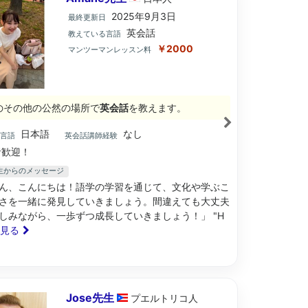
2025年9月3日
最終更新日
英会話
教えている言語
￥2000
マンツーマンレッスン料
のその他の公然の場所で
英会話
を教えます。
日本語
なし
ブ言語
英会話講師経験
歓迎！
先生からのメッセージ
ん、こんにちは！語学の学習を通じて、文化や学ぶこ
さを一緒に発見していきましょう。間違えても大丈夫
しみながら、一歩ずつ成長していきましょう！」 "H
と見る
Jose先生
プエルトリコ
人