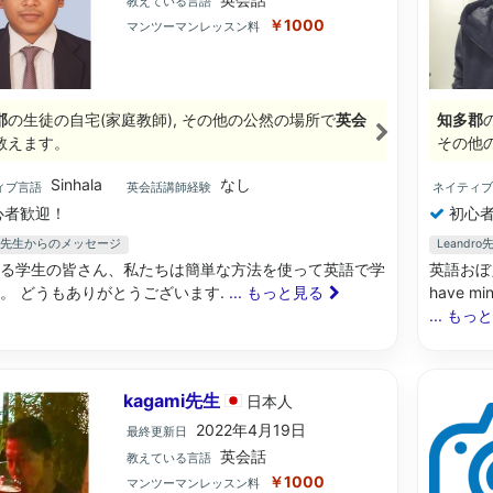
教えている言語
￥1000
マンツーマンレッスン料
郡
の生徒の自宅(家庭教師), その他の公然の場所で
英会
知多郡
教えます。
その他
Sinhala
なし
ィブ言語
英会話講師経験
ネイティ
心者歓迎！
初心者
aro先生からのメッセージ
Leand
る学生の皆さん、私たちは簡単な方法を使って英語で学
英語おぼえ
。 どうもありがとうございます.
... もっと見る
have min
... もっ
kagami先生
日本
人
2022年4月19日
最終更新日
英会話
教えている言語
￥1000
マンツーマンレッスン料