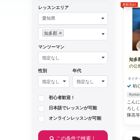
更新済み!
レッスンエリア
愛知県
知多郡
マンツーマン
知多
の公
性別
年代
ネイテ
初
Ryot
初心者歓迎！
こんにち
日本語でレッスンが可能
ろしく
隊高
オンラインレッスンが可能
この条件で検索！