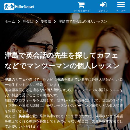
メ
イ
ン
メニュー
マイ先生カート
ログイン
コ
ン
ホーム
英会話
愛知県
津島市で英会話の個人レッスン
テ
ン
ツ
に
移
動
津島で英会話の先生を探してカフェ
などでマンツーマンの個人レッスン
津島
のカフェや自宅で、個人的に
英語
を教えている主に外国人講師が、ハロ
ー先生ドットコムに登録しています。
英会話教室などを通さない個人契約のため、マンツーマンの英語レッスンを
安い料金で受けることも可能です。
教師のプロフィールを比較して、語学レベルや条件に応じて、英語のネイテ
ィブ先生や日本人講師に、会話レッスンやスピーキング練習などの個人指導
を依頼できます。
例えば、
英会話
を愛知県津島市内のカフェで習うために、掲示板などで英語
を教えてくれる教師を募集してもみつからない場合に、先生を探す方法とし
てお使いいただけます。