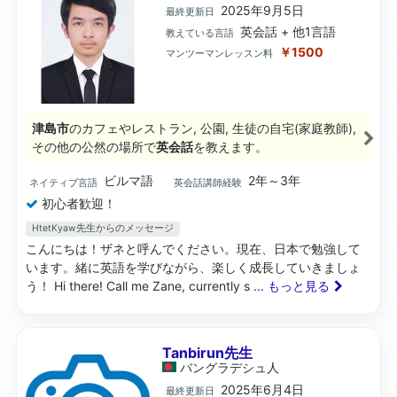
2025年9月5日
最終更新日
英会話 + 他1言語
教えている言語
￥1500
マンツーマンレッスン料
津島市
のカフェやレストラン, 公園, 生徒の自宅(家庭教師),
その他の公然の場所で
英会話
を教えます。
ビルマ語
2年～3年
ネイティブ言語
英会話講師経験
初心者歓迎！
HtetKyaw先生からのメッセージ
こんにちは！ザネと呼んでください。現在、日本で勉強して
います。緒に英語を学びながら、楽しく成長していきましょ
う！ Hi there! Call me Zane, currently s
... もっと見る
Tanbirun先生
バングラデシュ
人
2025年6月4日
最終更新日