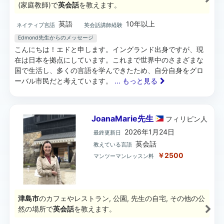
(家庭教師)で
英会話
を教えます。
英語
10年以上
ネイティブ言語
英会話講師経験
Edmond先生からのメッセージ
こんにちは！エドと申します。イングランド出身ですが、現
在は日本を拠点にしています。これまで世界中のさまざまな
国で生活し、多くの言語を学んできたため、自分自身をグロ
ーバル市民だと考えています。
... もっと見る
JoanaMarie先生
フィリピン
人
2026年1月24日
最終更新日
英会話
教えている言語
￥2500
マンツーマンレッスン料
津島市
のカフェやレストラン, 公園, 先生の自宅, その他の公
然の場所で
英会話
を教えます。