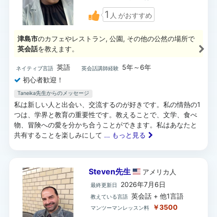
1
人
がおすすめ
津島市
のカフェやレストラン, 公園, その他の公然の場所で
英会話
を教えます。
英語
5年～6年
ネイティブ言語
英会話講師経験
初心者歓迎！
Taneika先生からのメッセージ
私は新しい人と出会い、交流するのが好きです。私の情熱の1
つは、学界と教育の重要性です。教えることで、文学、食べ
物、冒険への愛を分かち合うことができます。私はあなたと
共有することを楽しみにして
... もっと見る
Steven先生
アメリカ
人
2026年7月6日
最終更新日
英会話 + 他1言語
教えている言語
￥3500
マンツーマンレッスン料