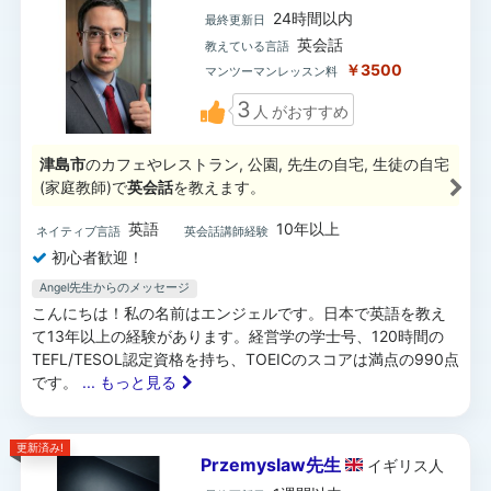
24時間以内
最終更新日
英会話
教えている言語
￥3500
マンツーマンレッスン料
3
人
がおすすめ
津島市
のカフェやレストラン, 公園, 先生の自宅, 生徒の自宅
(家庭教師)で
英会話
を教えます。
英語
10年以上
ネイティブ言語
英会話講師経験
初心者歓迎！
Angel先生からのメッセージ
こんにちは！私の名前はエンジェルです。日本で英語を教え
て13年以上の経験があります。経営学の学士号、120時間の
TEFL/TESOL認定資格を持ち、TOEICのスコアは満点の990点
です。
... もっと見る
更新済み!
Przemyslaw先生
イギリス
人