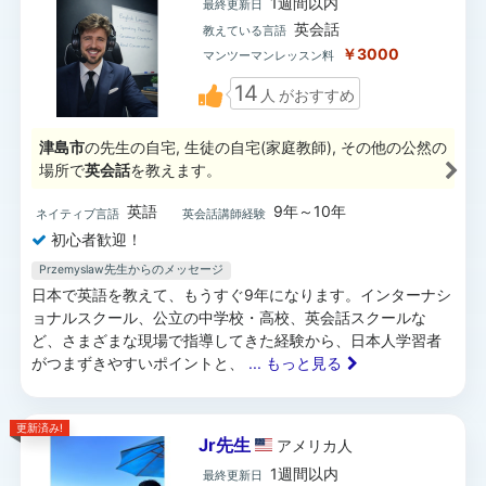
1週間以内
最終更新日
英会話
教えている言語
￥3000
マンツーマンレッスン料
14
人
がおすすめ
津島市
の先生の自宅, 生徒の自宅(家庭教師), その他の公然の
場所で
英会話
を教えます。
英語
9年～10年
ネイティブ言語
英会話講師経験
初心者歓迎！
Przemyslaw先生からのメッセージ
日本で英語を教えて、もうすぐ9年になります。インターナシ
ョナルスクール、公立の中学校・高校、英会話スクールな
ど、さまざまな現場で指導してきた経験から、日本人学習者
がつまずきやすいポイントと、
... もっと見る
更新済み!
Jr先生
アメリカ
人
1週間以内
最終更新日