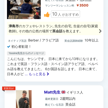
教えている言語
￥3500
マンツーマンレッスン料
10
人
がおすすめ
津島市
のカフェやレストラン, 先生の自宅, 生徒の自宅(家庭
教師), その他の公然の場所で
英会話
を教えます。
Berber / アラビア語
10年以上
ネイティブ言語
英会話講師経験
初心者歓迎！
Yassine先生からのメッセージ
こんにちは、ヤシンです。 日本に来てから13年になります。
これまで英語・フランス語・スペイン語アラビア語、ベルベ
ル語を教えてきました。 6か国語を話します。 日本に来て、
日本人がど
... もっと見る
更新済み!
Matt先生
イギリス
人
2週間以内
最終更新日
英会話
教えている言語