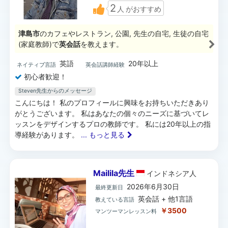
2
人
がおすすめ
津島市
のカフェやレストラン, 公園, 先生の自宅, 生徒の自宅
(家庭教師)で
英会話
を教えます。
英語
20年以上
ネイティブ言語
英会話講師経験
初心者歓迎！
Steven先生からのメッセージ
こんにちは！ 私のプロフィールに興味をお持ちいただきあり
がとうございます。 私はあなたの個々のニーズに基づいてレ
ッスンをデザインするプロの教師です。 私には20年以上の指
導経験があります。
... もっと見る
Mailila先生
インドネシア
人
2026年6月30日
最終更新日
英会話 + 他1言語
教えている言語
￥3500
マンツーマンレッスン料