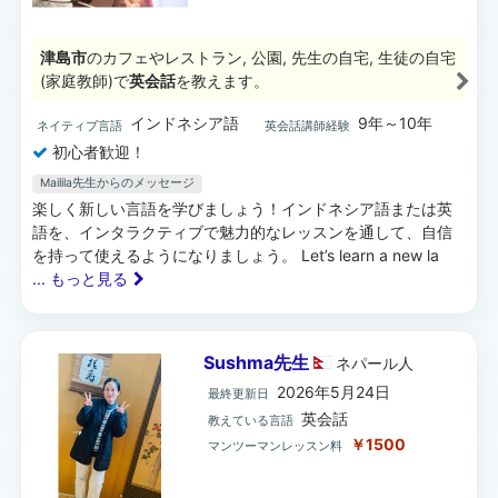
津島市
のカフェやレストラン, 公園, 先生の自宅, 生徒の自宅
(家庭教師)で
英会話
を教えます。
インドネシア語
9年～10年
ネイティブ言語
英会話講師経験
初心者歓迎！
Mailila先生からのメッセージ
楽しく新しい言語を学びましょう！インドネシア語または英
語を、インタラクティブで魅力的なレッスンを通して、自信
を持って使えるようになりましょう。 Let’s learn a new la
... もっと見る
Sushma先生
ネパール
人
2026年5月24日
最終更新日
英会話
教えている言語
￥1500
マンツーマンレッスン料