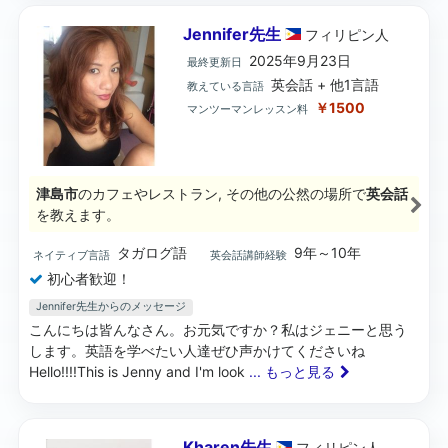
Jennifer先生
フィリピン
人
2025年9月23日
最終更新日
英会話 + 他1言語
教えている言語
￥1500
マンツーマンレッスン料
津島市
のカフェやレストラン, その他の公然の場所で
英会話
を教えます。
タガログ語
9年～10年
ネイティブ言語
英会話講師経験
初心者歓迎！
Jennifer先生からのメッセージ
こんにちは皆んなさん。お元気ですか？私はジェニーと思う
します。英語を学べたい人達ぜひ声かけてくださいね
Hello!!!!This is Jenny and I'm look
... もっと見る
Kharen先生
フィリピン
人