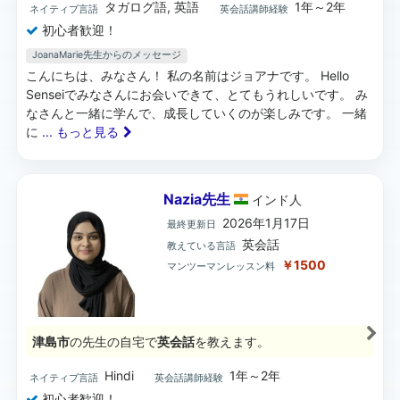
タガログ語, 英語
1年～2年
ネイティブ言語
英会話講師経験
初心者歓迎！
JoanaMarie先生からのメッセージ
こんにちは、みなさん！ 私の名前はジョアナです。 Hello
Senseiでみなさんにお会いできて、とてもうれしいです。 み
なさんと一緒に学んで、成長していくのが楽しみです。 一緒
に
... もっと見る
Nazia先生
インド
人
2026年1月17日
最終更新日
英会話
教えている言語
￥1500
マンツーマンレッスン料
津島市
の先生の自宅で
英会話
を教えます。
Hindi
1年～2年
ネイティブ言語
英会話講師経験
初心者歓迎！