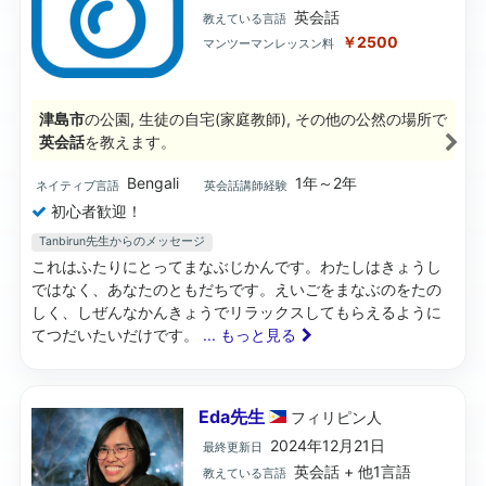
英会話
教えている言語
￥2500
マンツーマンレッスン料
津島市
の公園, 生徒の自宅(家庭教師), その他の公然の場所で
英会話
を教えます。
Bengali
1年～2年
ネイティブ言語
英会話講師経験
初心者歓迎！
Tanbirun先生からのメッセージ
これはふたりにとってまなぶじかんです。わたしはきょうし
ではなく、あなたのともだちです。えいごをまなぶのをたの
しく、しぜんなかんきょうでリラックスしてもらえるように
てつだいたいだけです。
... もっと見る
Eda先生
フィリピン
人
2024年12月21日
最終更新日
英会話 + 他1言語
教えている言語