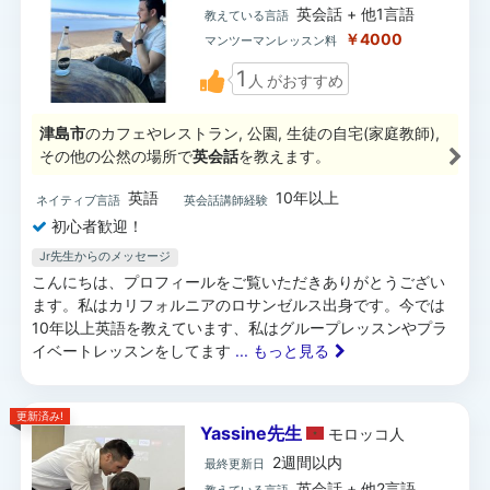
英会話 + 他1言語
教えている言語
￥4000
マンツーマンレッスン料
1
人
がおすすめ
津島市
のカフェやレストラン, 公園, 生徒の自宅(家庭教師),
その他の公然の場所で
英会話
を教えます。
英語
10年以上
ネイティブ言語
英会話講師経験
初心者歓迎！
Jr先生からのメッセージ
こんにちは、プロフィールをご覧いただきありがとうござい
ます。私はカリフォルニアのロサンゼルス出身です。今では
10年以上英語を教えています、私はグループレッスンやプラ
イベートレッスンをしてます
... もっと見る
更新済み!
Yassine先生
モロッコ
人
2週間以内
最終更新日
英会話 + 他2言語