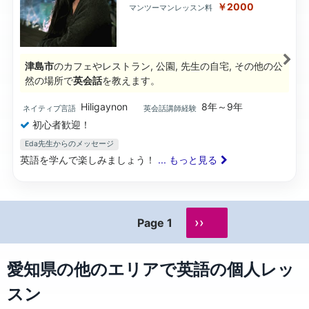
￥2000
マンツーマンレッスン料
津島市
のカフェやレストラン, 公園, 先生の自宅, その他の公
然の場所で
英会話
を教えます。
Hiligaynon
8年～9年
ネイティブ言語
英会話講師経験
初心者歓迎！
Eda先生からのメッセージ
英語を学んで楽しみましょう！
... もっと見る
››
Page 1
愛知県の他のエリアで英語の個人レッ
スン