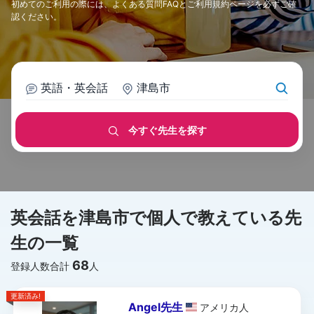
初めてのご利用の際には、
よくある質問FAQ
と
ご利用規約
ページを必ずご確
認ください。
英語・英会話
津島市
今すぐ先生を探す
英会話を津島市で個人で教えている先
生の一覧
68
登録人数合計
人
更新済み!
Angel先生
アメリカ
人