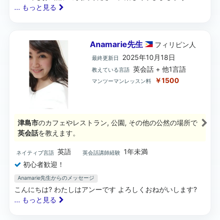
... もっと見る
Anamarie先生
フィリピン
人
2025年10月18日
最終更新日
英会話 + 他1言語
教えている言語
￥1500
マンツーマンレッスン料
津島市
のカフェやレストラン, 公園, その他の公然の場所で
英会話
を教えます。
英語
1年未満
ネイティブ言語
英会話講師経験
初心者歓迎！
Anamarie先生からのメッセージ
こんにちは? わたしはアンーです よろしくおねがいします?
... もっと見る