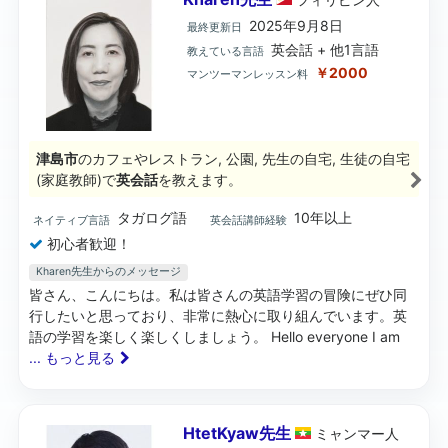
2025年9月8日
最終更新日
英会話 + 他1言語
教えている言語
￥2000
マンツーマンレッスン料
津島市
のカフェやレストラン, 公園, 先生の自宅, 生徒の自宅
(家庭教師)で
英会話
を教えます。
タガログ語
10年以上
ネイティブ言語
英会話講師経験
初心者歓迎！
Kharen先生からのメッセージ
皆さん、こんにちは。私は皆さんの英語学習の冒険にぜひ同
行したいと思っており、非常に熱心に取り組んでいます。英
語の学習を楽しく楽しくしましょう。 Hello everyone I am
... もっと見る
HtetKyaw先生
ミャンマー
人