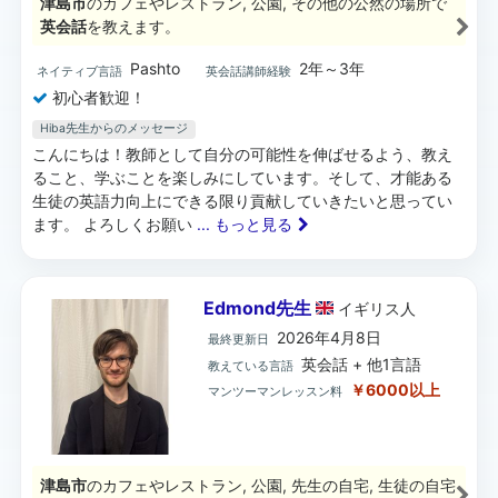
津島市
のカフェやレストラン, 公園, その他の公然の場所で
英会話
を教えます。
Pashto
2年～3年
ネイティブ言語
英会話講師経験
初心者歓迎！
Hiba先生からのメッセージ
こんにちは！教師として自分の可能性を伸ばせるよう、教え
ること、学ぶことを楽しみにしています。そして、才能ある
生徒の英語力向上にできる限り貢献していきたいと思ってい
ます。 よろしくお願い
... もっと見る
Edmond先生
イギリス
人
2026年4月8日
最終更新日
英会話 + 他1言語
教えている言語
￥6000以上
マンツーマンレッスン料
津島市
のカフェやレストラン, 公園, 先生の自宅, 生徒の自宅