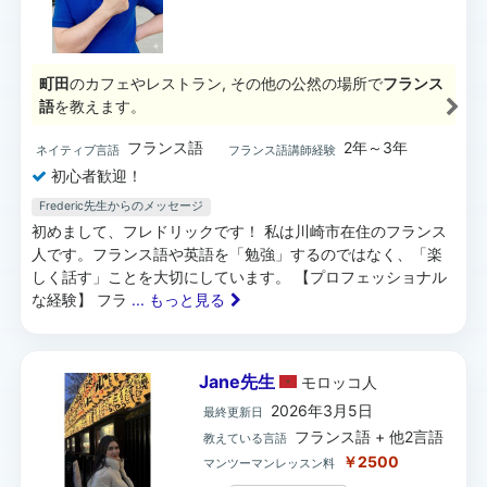
町田
のカフェやレストラン, その他の公然の場所で
フランス
語
を教えます。
フランス語
2年～3年
ネイティブ言語
フランス語講師経験
初心者歓迎！
Frederic先生からのメッセージ
初めまして、フレドリックです！ 私は川崎市在住のフランス
人です。フランス語や英語を「勉強」するのではなく、「楽
しく話す」ことを大切にしています。 【プロフェッショナル
な経験】 フラ
... もっと見る
Jane先生
モロッコ
人
2026年3月5日
最終更新日
フランス語 + 他2言語
教えている言語
￥2500
マンツーマンレッスン料