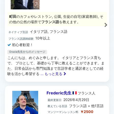
町田
のカフェやレストラン, 公園, 生徒の自宅(家庭教師), そ
の他の公然の場所で
フランス語
を教えます。
イタリア語, フランス語
ネイティブ言語
10年以上
フランス語講師経験
初心者歓迎！
Grazia先生からのメッセージ
こんにちは、めぐみと申します。 イタリアとフランス育ち
で、 プロとして、基礎から丁寧に教えることができます。ま
た、日常会話から専門知識まで言語学者と通訳者としての経
験を活かし希望する
... もっと見る
Frederic先生
フランス
人
2026年4月29日
最終更新日
フランス語 + 他1言語
教えている言語
￥2500
マンツーマンレッスン料