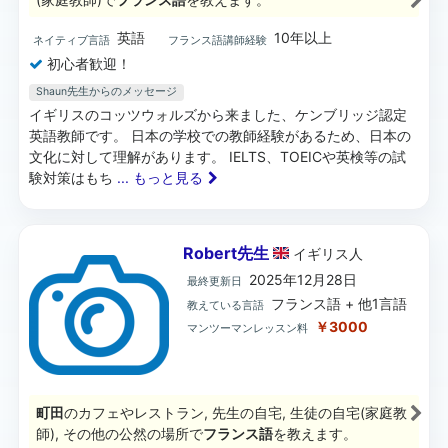
英語
10年以上
ネイティブ言語
フランス語講師経験
初心者歓迎！
Shaun先生からのメッセージ
イギリスのコッツウォルズから来ました、ケンブリッジ認定
英語教師です。 日本の学校での教師経験があるため、日本の
文化に対して理解があります。 IELTS、TOEICや英検等の試
験対策はもち
... もっと見る
Robert先生
イギリス
人
2025年12月28日
最終更新日
フランス語 + 他1言語
教えている言語
￥3000
マンツーマンレッスン料
町田
のカフェやレストラン, 先生の自宅, 生徒の自宅(家庭教
師), その他の公然の場所で
フランス語
を教えます。