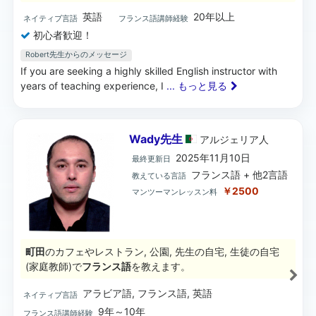
英語
20年以上
ネイティブ言語
フランス語講師経験
初心者歓迎！
Robert先生からのメッセージ
If you are seeking a highly skilled English instructor with
years of teaching experience, I
... もっと見る
Wady先生
アルジェリア
人
2025年11月10日
最終更新日
フランス語 + 他2言語
教えている言語
￥2500
マンツーマンレッスン料
町田
のカフェやレストラン, 公園, 先生の自宅, 生徒の自宅
(家庭教師)で
フランス語
を教えます。
アラビア語, フランス語, 英語
ネイティブ言語
9年～10年
フランス語講師経験