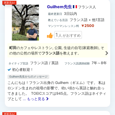
更新済み!
Guilhem先生
フランス
人
3日以内
最終更新日
フランス語 + 他1言語
教えている言語
￥2500
マンツーマンレッスン料
1
人
がおすすめ
町田
のカフェやレストラン, 公園, 生徒の自宅(家庭教師), そ
の他の公然の場所で
フランス語
を教えます。
フランス語 / 英語
7年～8年
ネイティブ言語
フランス語講師経験
初心者歓迎！
Guilhem先生からのメッセージ
こんにちは！フランス出身の Guilhem（ギエム）です。 私は
ロンドン生まれの祖母の影響で、幼い頃から英語と触れ合っ
てきました。 TOEICスコアは945点。フランス語はネイティ
ブとして
... もっと見る
更新済み!