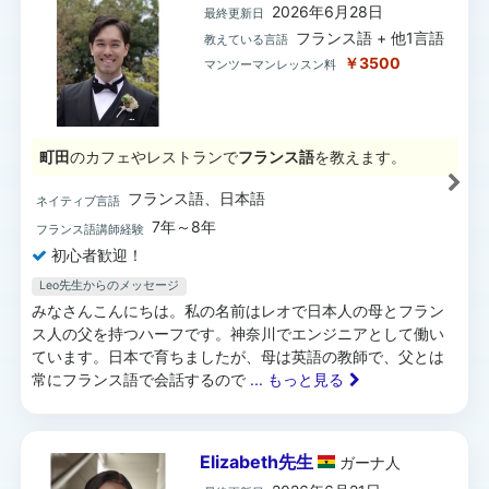
2026年6月28日
最終更新日
フランス語 + 他1言語
教えている言語
￥3500
マンツーマンレッスン料
町田
のカフェやレストランで
フランス語
を教えます。
フランス語、日本語
ネイティブ言語
7年～8年
フランス語講師経験
初心者歓迎！
Leo先生からのメッセージ
みなさんこんにちは。私の名前はレオで日本人の母とフラン
ス人の父を持つハーフです。神奈川でエンジニアとして働い
ています。日本で育ちましたが、母は英語の教師で、父とは
常にフランス語で会話するので
... もっと見る
Elizabeth先生
ガーナ
人