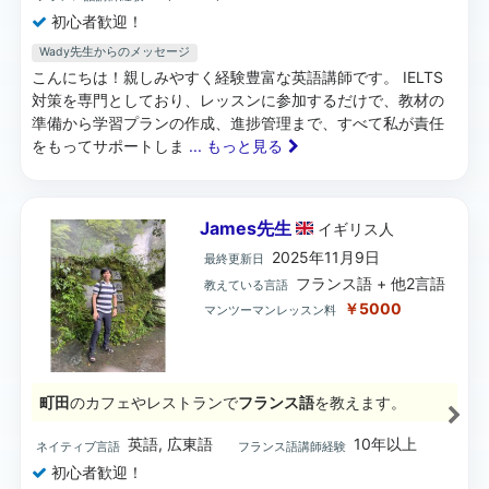
初心者歓迎！
Wady先生からのメッセージ
こんにちは！親しみやすく経験豊富な英語講師です。 IELTS
対策を専門としており、レッスンに参加するだけで、教材の
準備から学習プランの作成、進捗管理まで、すべて私が責任
をもってサポートしま
... もっと見る
James先生
イギリス
人
2025年11月9日
最終更新日
フランス語 + 他2言語
教えている言語
￥5000
マンツーマンレッスン料
町田
のカフェやレストランで
フランス語
を教えます。
英語, 広東語
10年以上
ネイティブ言語
フランス語講師経験
初心者歓迎！