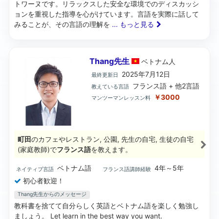
トワーヌです。リラックスした安全な環境でのディスカッシ
ョンを重視した指導を心がけています。言語を実際に話して
みることが、その言語の理解を
... もっと見る
Thang先生
ベトナム
人
2025年7月12日
最終更新日
フランス語 + 他2言語
教えている言語
￥3000
マンツーマンレッスン料
町田
のカフェやレストラン, 公園, 先生の自宅, 生徒の自宅
(家庭教師)で
フランス語
を教えます。
ベトナム語
4年～5年
ネイティブ言語
フランス語講師経験
初心者歓迎！
Thang先生からのメッセージ
教科書を捨てて自分らしく英語とベトナム語を楽しく勉強し
ましょう。 Let learn in the best way you want.