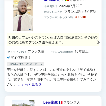
2026年7月22日
最終更新日
フランス語 + 他1言語
教えている言語
￥1500
マンツーマンレッスン料
町田
のカフェやレストラン, 生徒の自宅(家庭教師), その他の
公然の場所で
フランス語
を教えます。
フランス語
10年以上
ネイティブ言語
フランス語講師経験
初心者歓迎！
Cheikh先生からのメッセージ
英語を理解し、話すことは、この変化の激しい世界で成功す
るための鍵です。 ぜひ英語学習にもっと興味を持ち、学校で
も、家でも、友達と街中でも、常に英語を練習してみてくだ
さい。
... もっと見る
Leo先生
フランス
人