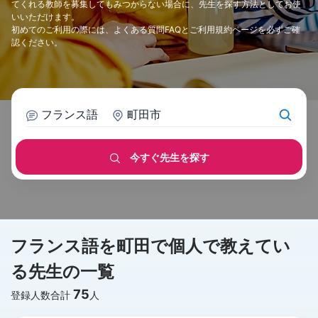
てくれる教師を募集してもみつからない場合に、先生を探す方法としてお使
いいただけます。
初めてのご利用の際には、
よくある質問FAQ
と
ご利用規約
ページを必ずご確
認ください。
フランス語
町田市
今すぐ先生を探す
フランス語を町田で個人で教えてい
る先生の一覧
75
登録人数合計
人