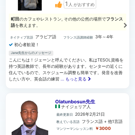
1
人
がおすすめ
町田
のカフェやレストラン, その他の公然の場所で
フランス
語
を教えます。
アラビア語
3年～4年
ネイティブ言語
フランス語講師経験
初心者歓迎！
Jane先生からのメッセージ
こんにちは！ジェーンと呼んでください。私はTESOL資格を
持つ英語教師で、長年の経験があります。センターの近くに
住んでいるので、スケジュール調整も簡単です。発音を改善
したい方や、英会話の練習
... もっと見る
Olatunbosun先生
ナイジェリア
人
2026年2月21日
最終更新日
フランス語 + 他1言語
教えている言語
￥3000
マンツーマンレッスン料