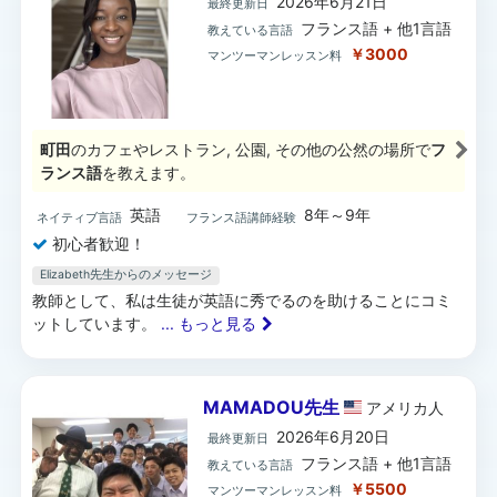
2026年6月21日
最終更新日
フランス語 + 他1言語
教えている言語
￥3000
マンツーマンレッスン料
町田
のカフェやレストラン, 公園, その他の公然の場所で
フ
ランス語
を教えます。
英語
8年～9年
ネイティブ言語
フランス語講師経験
初心者歓迎！
Elizabeth先生からのメッセージ
教師として、私は生徒が英語に秀でるのを助けることにコミ
ットしています。
... もっと見る
MAMADOU先生
アメリカ
人
2026年6月20日
最終更新日
フランス語 + 他1言語
教えている言語
￥5500
マンツーマンレッスン料