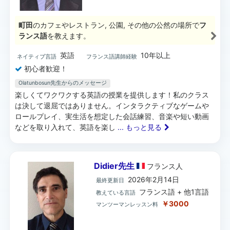
町田
のカフェやレストラン, 公園, その他の公然の場所で
フ
ランス語
を教えます。
英語
10年以上
ネイティブ言語
フランス語講師経験
初心者歓迎！
Olatunbosun先生からのメッセージ
楽しくてワクワクする英語の授業を提供します！私のクラス
は決して退屈ではありません。インタラクティブなゲームや
ロールプレイ、実生活を想定した会話練習、音楽や短い動画
などを取り入れて、英語を楽し
... もっと見る
Didier先生
フランス
人
2026年2月14日
最終更新日
フランス語 + 他1言語
教えている言語
￥3000
マンツーマンレッスン料