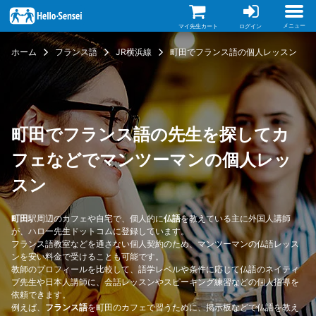
メ
イ
ン
メニュー
マイ先生カート
ログイン
コ
ン
ホーム
フランス語
JR横浜線
町田でフランス語の個人レッスン
テ
ン
ツ
に
移
動
町田でフランス語の先生を探してカ
フェなどでマンツーマンの個人レッ
スン
町田
駅周辺のカフェや自宅で、個人的に
仏語
を教えている主に外国人講師
が、ハロー先生ドットコムに登録しています。
フランス語教室などを通さない個人契約のため、マンツーマンの仏語レッス
ンを安い料金で受けることも可能です。
教師のプロフィールを比較して、語学レベルや条件に応じて仏語のネイティ
ブ先生や日本人講師に、会話レッスンやスピーキング練習などの個人指導を
依頼できます。
例えば、
フランス語
を町田のカフェで習うために、掲示板などで仏語を教え