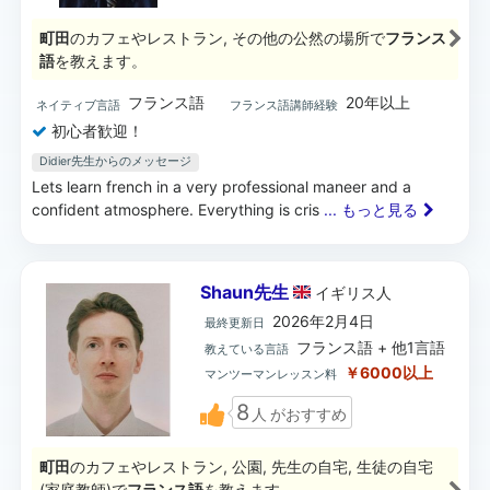
町田
のカフェやレストラン, その他の公然の場所で
フランス
語
を教えます。
フランス語
20年以上
ネイティブ言語
フランス語講師経験
初心者歓迎！
Didier先生からのメッセージ
Lets learn french in a very professional maneer and a
confident atmosphere. Everything is cris
... もっと見る
Shaun先生
イギリス
人
2026年2月4日
最終更新日
フランス語 + 他1言語
教えている言語
￥6000以上
マンツーマンレッスン料
8
人
がおすすめ
町田
のカフェやレストラン, 公園, 先生の自宅, 生徒の自宅
(家庭教師)で
フランス語
を教えます。