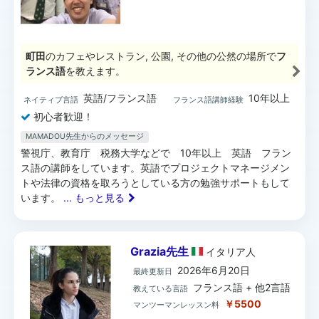
町田
のカフェやレストラン, 公園, その他の公然の場所で
フ
ランス語
を教えます。
英語/フランス語
10年以上
ネイティブ言語
フランス語講師経験
初心者歓迎！
MAMADOU先生からのメッセージ
警視庁、教育庁 税務大学などで 10年以上 英語 フラン
ス語の講師をしています。英語でプロジェクトマネージメン
トや法律の資格を取ろうとしている方の勉強サポートもして
います。
... もっと見る
Grazia先生
イタリア
人
2026年6月20日
最終更新日
フランス語 + 他2言語
教えている言語
￥5500
マンツーマンレッスン料