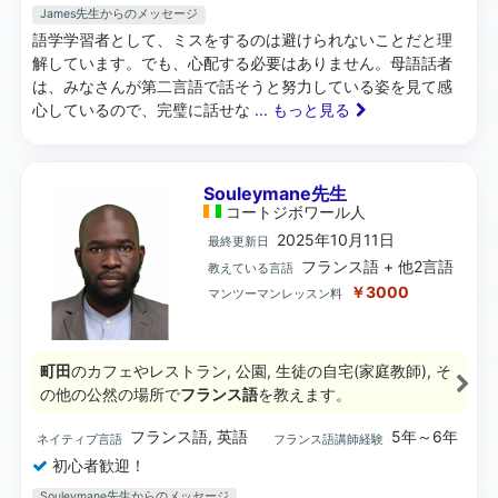
James先生からのメッセージ
語学学習者として、ミスをするのは避けられないことだと理
解しています。でも、心配する必要はありません。母語話者
は、みなさんが第二言語で話そうと努力している姿を見て感
心しているので、完璧に話せな
... もっと見る
Souleymane先生
コートジボワール
人
2025年10月11日
最終更新日
フランス語 + 他2言語
教えている言語
￥3000
マンツーマンレッスン料
町田
のカフェやレストラン, 公園, 生徒の自宅(家庭教師), そ
の他の公然の場所で
フランス語
を教えます。
フランス語, 英語
5年～6年
ネイティブ言語
フランス語講師経験
初心者歓迎！
Souleymane先生からのメッセージ