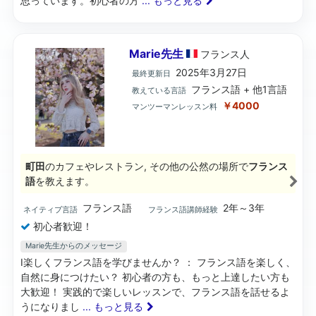
思っています。初心者の方
... もっと見る
Marie先生
フランス
人
2025年3月27日
最終更新日
フランス語 + 他1言語
教えている言語
￥4000
マンツーマンレッスン料
町田
のカフェやレストラン, その他の公然の場所で
フランス
語
を教えます。
フランス語
2年～3年
ネイティブ言語
フランス語講師経験
初心者歓迎！
Marie先生からのメッセージ
I楽しくフランス語を学びませんか？ ： フランス語を楽しく、
自然に身につけたい？ 初心者の方も、もっと上達したい方も
大歓迎！ 実践的で楽しいレッスンで、フランス語を話せるよ
うになりまし
... もっと見る