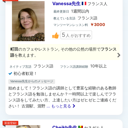
Vanessa先生
フランス
人
1週間以内
最終更新日
フランス語
教えている言語
￥3000
マンツーマンレッスン料
5
人
がおすすめ
町田
のカフェやレストラン, その他の公然の場所で
フランス
語
を教えます。
フランス語
10年以上
ネイティブ言語
フランス語講師経験
初心者歓迎！
Vanessa先生からのメッセージ
始めまして！フランス語の講師として豊富な経験のある教師
とフランス語を勉強しませんか？一時間以上で楽しんでフラ
ンス語をしてみたい方、上達したい方はゼヒゼヒご連絡くだ
さい！ 古淵駅、淵野
... もっと見る
新規登録!
Cheikh先生
セネガル
人