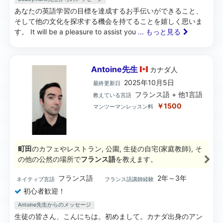
あなたの英語学習の目標を達成するお手伝いができること、
そして他の文化を探求する機会を持てることを嬉しく思いま
す。 It will be a pleasure to assist you
... もっと見る
Antoine先生
カナダ
人
2025年10月5日
最終更新日
フランス語 + 他1言語
教えている言語
￥1500
マンツーマンレッスン料
町田
のカフェやレストラン, 公園, 生徒の自宅(家庭教師), そ
の他の公然の場所で
フランス語
を教えます。
フランス語
2年～3年
ネイティブ言語
フランス語講師経験
初心者歓迎！
Antoine先生からのメッセージ
生徒の皆さん、こんにちは。初めまして。カナダ出身のアン