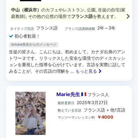
中山（横浜市）
のカフェやレストラン, 公園, 生徒の自宅(家
庭教師), その他の公然の場所で
フランス語
を教えます。
フランス語
2年～3年
ネイティブ言語
フランス語講師経験
初心者歓迎！
Antoine先生からのメッセージ
生徒の皆さん、こんにちは。初めまして。カナダ出身のアン
トワーヌです。リラックスした安全な環境でのディスカッシ
ョンを重視した指導を心がけています。言語を実際に話して
みることが、その言語の理解を
... もっと見る
Marie先生
フランス
人
2025年3月27日
最終更新日
フランス語 + 他1言語
教えている言語
￥4000
マンツーマンレッスン料