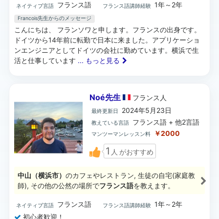
フランス語
1年～2年
ネイティブ言語
フランス語講師経験
Francois先生からのメッセージ
こんにちは、 フランソワと申します。フランスの出身です。
ドイツから14年前に転勤で日本に来ました。アプリケーショ
ンエンジニアとしてドイツの会社に勤めています。横浜で生
活と仕事しています
... もっと見る
Noé先生
フランス
人
2024年5月23日
最終更新日
フランス語 + 他2言語
教えている言語
￥2000
マンツーマンレッスン料
1
人
がおすすめ
中山（横浜市）
のカフェやレストラン, 生徒の自宅(家庭教
師), その他の公然の場所で
フランス語
を教えます。
フランス語
1年～2年
ネイティブ言語
フランス語講師経験
初心者歓迎！