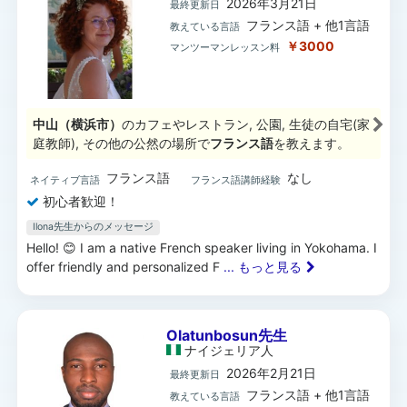
2026年3月21日
最終更新日
フランス語 + 他1言語
教えている言語
￥3000
マンツーマンレッスン料
中山（横浜市）
のカフェやレストラン, 公園, 生徒の自宅(家
庭教師), その他の公然の場所で
フランス語
を教えます。
フランス語
なし
ネイティブ言語
フランス語講師経験
初心者歓迎！
Ilona先生からのメッセージ
Hello! 😊 I am a native French speaker living in Yokohama. I
offer friendly and personalized F
... もっと見る
Olatunbosun先生
ナイジェリア
人
2026年2月21日
最終更新日
フランス語 + 他1言語
教えている言語