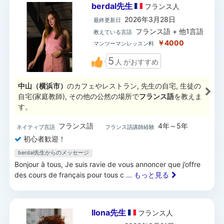
berdal先生
フランス
人
2026年3月28日
最終更新日
フランス語 + 他1言語
教えている言語
￥4000
マンツーマンレッスン料
5
人
がおすすめ
中山（横浜市）
のカフェやレストラン, 先生の自宅, 生徒の
自宅(家庭教師), その他の公然の場所で
フランス語
を教えま
す。
フランス語
4年～5年
ネイティブ言語
フランス語講師経験
初心者歓迎！
berdal先生からのメッセージ
Bonjour à tous, Je suis ravie de vous annoncer que j’offre
des cours de français pour tous c
... もっと見る
Ilona先生
フランス
人