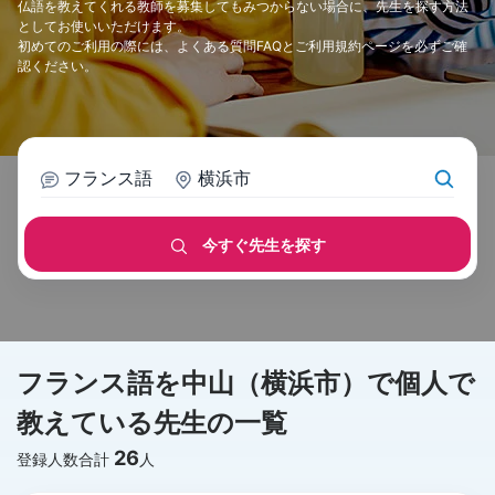
仏語を教えてくれる教師を募集してもみつからない場合に、先生を探す方法
としてお使いいただけます。
初めてのご利用の際には、
よくある質問FAQ
と
ご利用規約
ページを必ずご確
認ください。
フランス語
横浜市
今すぐ先生を探す
フランス語を中山（横浜市）で個人で
教えている先生の一覧
26
登録人数合計
人