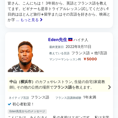
皆さん、こんにちは！ 3年前から、英語とフランス語を教え
てます。ビギナーも是非トライアルレッスン試してください❗️
目的はほとんど旅行✈️留学またはその言語を好きから、映画と
か字
... もっと見る
Eden先生
ハイチ
人
2022年9月11日
最終更新日
フランス語 + 他1言語
教えている言語
￥5000
マンツーマンレッスン料
中山（横浜市）
のカフェやレストラン, 生徒の自宅(家庭教
師), その他の公然の場所で
フランス語
を教えます。
フランス語
1年未満
ネイティブ言語
フランス語講師経験
初心者歓迎！
Eden先生からのメッセージ
こんにちは、みんなさん、 私の名前はエデンです。 私は大学