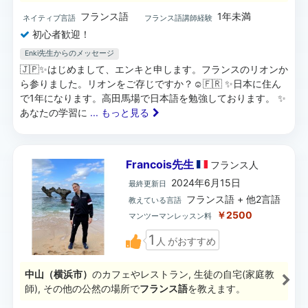
フランス語
1年未満
ネイティブ言語
フランス語講師経験
初心者歓迎！
Enki先生からのメッセージ
🇯🇵✨はじめまして、エンキと申します。フランスのリオンか
ら参りました。リオンをご存じですか？☺️🇫🇷 ✨日本に住ん
で1年になります。高田馬場で日本語を勉強しております。 ✨
あなたの学習に
... もっと見る
Francois先生
フランス
人
2024年6月15日
最終更新日
フランス語 + 他2言語
教えている言語
￥2500
マンツーマンレッスン料
1
人
がおすすめ
中山（横浜市）
のカフェやレストラン, 生徒の自宅(家庭教
師), その他の公然の場所で
フランス語
を教えます。