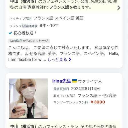
中山（横浜市）
のカフェやレストラン, 公園, 先生の自宅, 生
徒の自宅(家庭教師)で
フランス語
を教えます。
フランス語 スペイン語 英語
ネイティブ言語
9年～10年
フランス語講師経験
初心者歓迎！
Luigi先生からのメッセージ
こんにちは。 ご要望に応じて対応いたします。 私は気楽な性
格です。 話せる言語: 英語、フランス語、スペイン語。 Hello,
I am flexible for w
... もっと見る
Irina先生
ウクライナ
人
2024年8月14日
最終更新日
フランス語 + 他2言語
教えている言語
￥3000
マンツーマンレッスン料
中山（横浜市）
のカフェやレストラン, その他の公然の場所