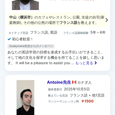
中山（横浜市）
のカフェやレストラン, 公園, 生徒の自宅(家
庭教師), その他の公然の場所で
フランス語
を教えます。
フランス語, 英語
5年～6年
ネイティブ言語
フランス語講師経験
初心者歓迎！
Souleymane先生からのメッセージ
あなたの英語学習の目標を達成するお手伝いができること、
そして他の文化を探求する機会を持てることを嬉しく思いま
す。 It will be a pleasure to assist you
... もっと見る
Antoine先生
カナダ
人
2025年10月5日
最終更新日
フランス語 + 他1言語
教えている言語
￥1500
マンツーマンレッスン料