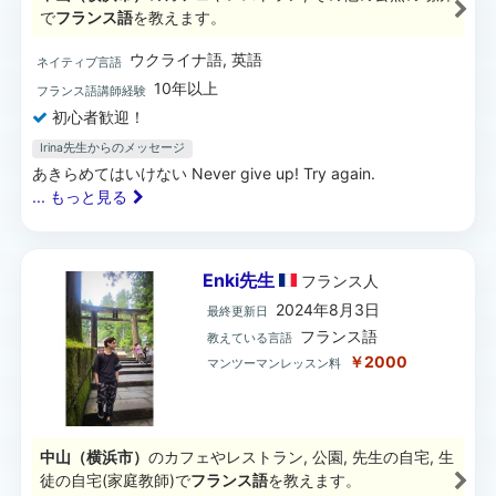
で
フランス語
を教えます。
ウクライナ語, 英語
ネイティブ言語
10年以上
フランス語講師経験
初心者歓迎！
Irina先生からのメッセージ
あきらめてはいけない Never give up! Try again.
... もっと見る
Enki先生
フランス
人
2024年8月3日
最終更新日
フランス語
教えている言語
￥2000
マンツーマンレッスン料
中山（横浜市）
のカフェやレストラン, 公園, 先生の自宅, 生
徒の自宅(家庭教師)で
フランス語
を教えます。