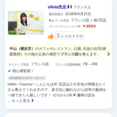
olivia先生
フランス
人
2026年6月21日
最終更新日
フランス語 + 他1言語
教えている言語
￥3500
マンツーマンレッスン料
3
人
がおすすめ
中山（横浜市）
のカフェやレストラン, 公園, 生徒の自宅(家
庭教師), その他の公然の場所で
フランス語
を教えます。
フランス語
7年～8年
ネイティブ言語
フランス語講師経験
初心者歓迎！
olivia先生からのメッセージ
Hello~ Coucou ! こんにちは🌸 言語は人や文化の情報をたく
さん教えてくれますので、多文化に触れながら語学の勉強を
一緒できたら嬉しいです！ ゼロからOK🔰 趣味の話を
... もっと見る