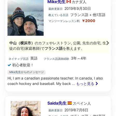
Mike先生
カナダ
人
2019年9月30日
最終更新日
フランス語 + 他1言語
教えている言語
￥2000
マンツーマンレッスン料
中山（横浜市）
のカフェやレストラン, 公園, 先生の自宅, 生
徒の自宅(家庭教師)で
フランス語
を教えます。
英語
3年～4年
ネイティブ言語
フランス語講師経験
初心者歓迎！
Mike先生からのメッセージ
Hi, I am a canadian passionate teacher. In canada, I also
coach hockey and baseball. My back
... もっと見る
Saida先生
スペイン
人
2019年7月6日
最終更新日