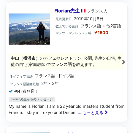
Florian先生
フランス
人
2019年10月8日
最終更新日
フランス語 + 他2言語
教えている言語
￥1500
マンツーマンレッスン料
中山（横浜市）
のカフェやレストラン, 公園, 先生の自宅, 生
徒の自宅(家庭教師)で
フランス語
を教えます。
フランス語, ドイツ語
ネイティブ言語
2年～3年
フランス語講師経験
初心者歓迎！
Florian先生からのメッセージ
My name is Florian, I am a 22 year old masters student from
France. I stay in Tokyo until Decem
... もっと見る