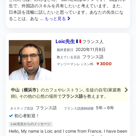
生で、外国語のスキルを共有したいと考えています。 また、
日本語を流暢に話したいと思っています。あなたの先生にな
ることは、あな
... もっと見る
Loic先生
フランス
人
2020年11月8日
最終更新日
フランス語
教えている言語
￥3000
マンツーマンレッスン料
中山（横浜市）
のカフェやレストラン, 生徒の自宅(家庭教
師), その他の公然の場所で
フランス語
を教えます。
フランス語
5年～6年
ネイティブ言語
フランス語講師経験
初心者歓迎！
Loic先生からのメッセージ
Hello, My name is Loic and I come from France. I have been