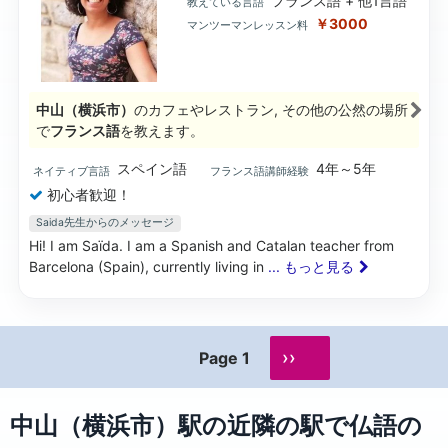
フランス語 + 他1言語
教えている言語
￥3000
マンツーマンレッスン料
中山（横浜市）
のカフェやレストラン, その他の公然の場所
で
フランス語
を教えます。
スペイン語
4年～5年
ネイティブ言語
フランス語講師経験
初心者歓迎！
Saida先生からのメッセージ
Hi! I am Saïda. I am a Spanish and Catalan teacher from
Barcelona (Spain), currently living in
... もっと見る
››
Page 1
中山（横浜市）駅の近隣の駅で仏語の