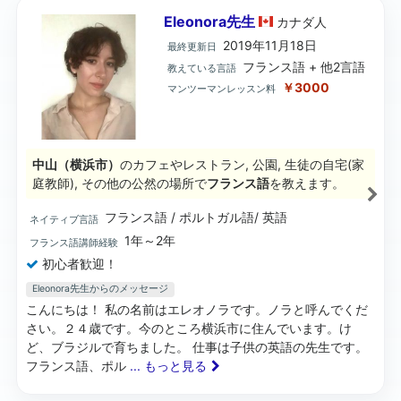
Eleonora先生
カナダ
人
2019年11月18日
最終更新日
フランス語 + 他2言語
教えている言語
￥3000
マンツーマンレッスン料
中山（横浜市）
のカフェやレストラン, 公園, 生徒の自宅(家
庭教師), その他の公然の場所で
フランス語
を教えます。
フランス語 / ポルトガル語/ 英語
ネイティブ言語
1年～2年
フランス語講師経験
初心者歓迎！
Eleonora先生からのメッセージ
こんにちは！ 私の名前はエレオノラです。ノラと呼んでくだ
さい。２４歳です。今のところ横浜市に住んでいます。け
ど、ブラジルで育ちました。 仕事は子供の英語の先生です。
フランス語、ポル
... もっと見る