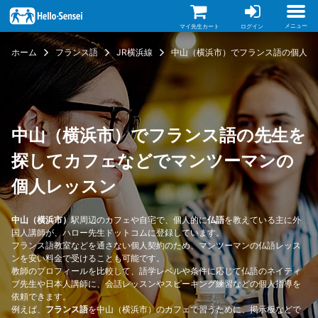
メ
イ
ン
メニュー
マイ先生カート
ログイン
コ
ン
ホーム
フランス語
JR横浜線
中山（横浜市）でフランス語の個人レ
テ
ン
ツ
に
移
動
中山（横浜市）でフランス語の先生を
探してカフェなどでマンツーマンの
個人レッスン
中山（横浜市）
駅周辺のカフェや自宅で、個人的に
仏語
を教えている主に外
国人講師が、ハロー先生ドットコムに登録しています。
フランス語教室などを通さない個人契約のため、マンツーマンの仏語レッス
ンを安い料金で受けることも可能です。
教師のプロフィールを比較して、語学レベルや条件に応じて仏語のネイティ
ブ先生や日本人講師に、会話レッスンやスピーキング練習などの個人指導を
依頼できます。
例えば、
フランス語
を中山（横浜市）のカフェで習うために、掲示板などで