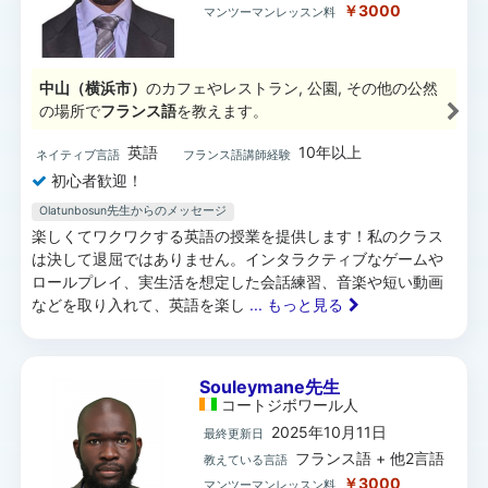
￥3000
マンツーマンレッスン料
中山（横浜市）
のカフェやレストラン, 公園, その他の公然
の場所で
フランス語
を教えます。
英語
10年以上
ネイティブ言語
フランス語講師経験
初心者歓迎！
Olatunbosun先生からのメッセージ
楽しくてワクワクする英語の授業を提供します！私のクラス
は決して退屈ではありません。インタラクティブなゲームや
ロールプレイ、実生活を想定した会話練習、音楽や短い動画
などを取り入れて、英語を楽し
... もっと見る
Souleymane先生
コートジボワール
人
2025年10月11日
最終更新日
フランス語 + 他2言語
教えている言語
￥3000
マンツーマンレッスン料