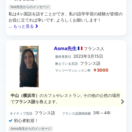
Noé先生からのメッセージ
私は4ヶ国語を話すことができ、私の語学学習の経験が皆様の
お役に立てれば幸いです. よろしくお願いします !
... もっと見る
Asma先生
フランス
人
2023年3月15日
最終更新日
フランス語
教えている言語
￥3000
マンツーマンレッスン料
中山（横浜市）
のカフェやレストラン, その他の公然の場所
で
フランス語
を教えます。
フランス語
3年～4年
ネイティブ言語
フランス語講師経験
初心者歓迎！
Asma先生からのメッセージ