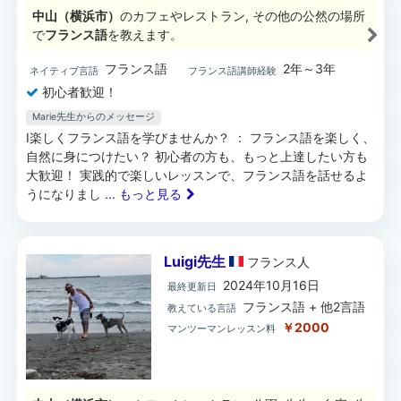
中山（横浜市）
のカフェやレストラン, その他の公然の場所
で
フランス語
を教えます。
フランス語
2年～3年
ネイティブ言語
フランス語講師経験
初心者歓迎！
Marie先生からのメッセージ
I楽しくフランス語を学びませんか？ ： フランス語を楽しく、
自然に身につけたい？ 初心者の方も、もっと上達したい方も
大歓迎！ 実践的で楽しいレッスンで、フランス語を話せるよ
うになりまし
... もっと見る
Luigi先生
フランス
人
2024年10月16日
最終更新日
フランス語 + 他2言語
教えている言語
￥2000
マンツーマンレッスン料