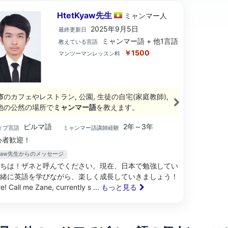
HtetKyaw先生
ミャンマー
人
2025年9月5日
最終更新日
ミャンマー語 + 他1言語
教えている言語
￥1500
マンツーマンレッスン料
市
のカフェやレストラン, 公園, 生徒の自宅(家庭教師),
他の公然の場所で
ミャンマー語
を教えます。
ビルマ語
2年～3年
ィブ言語
ミャンマー語講師経験
心者歓迎！
tKyaw先生からのメッセージ
ちは！ザネと呼んでください。現在、日本で勉強してい
緒に英語を学びながら、楽しく成長していきましょう！
re! Call me Zane, currently s
... もっと見る