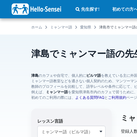
メ
イ
初めての方
先生探す!
ン
コ
ン
テ
ホーム
ミャンマー語
愛知県
津島市でミャンマー語
ン
ツ
に
移
動
津島でミャンマー語の先
津島
のカフェや自宅で、個人的に
ビルマ語
を教えている主に外
ミャンマー語教室などを通さない個人契約のため、マンツーマ
教師のプロフィールを比較して、語学レベルや条件に応じて、
例えば、
ミャンマー語
を愛知県津島市内のカフェで習うために
初めてのご利用の際には、
よくある質問FAQ
と
ご利用規約
ペー
ミャ
レッスン言語
登録人