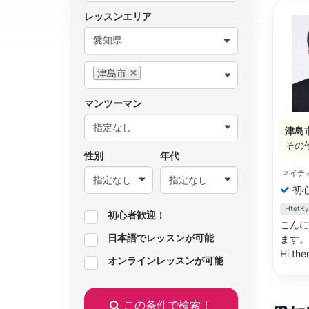
レッスンエリア
愛知県
津島市
マンツーマン
津島
その
性別
年代
ネイテ
初
Hte
初心者歓迎！
こんに
日本語でレッスンが可能
ます。
Hi the
オンラインレッスンが可能
この条件で検索！