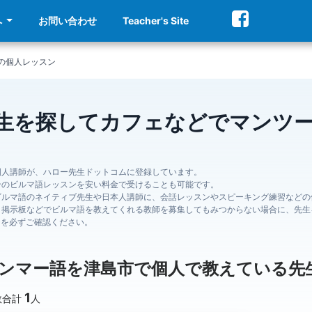
へ
お問い合わせ
Teacher's Site
の個人レッスン
生を探してカフェなどでマンツ
国人講師が、ハロー先生ドットコムに登録しています。
ンのビルマ語レッスンを安い料金で受けることも可能です。
ビルマ語のネイティブ先生や日本人講師に、会話レッスンやスピーキング練習などの
、掲示板などでビルマ語を教えてくれる教師を募集してもみつからない場合に、先生
ジを必ずご確認ください。
ンマー語を津島市で個人で教えている先
1
数合計
人