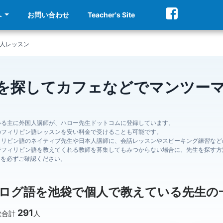
へ
お問い合わせ
Teacher's Site
人レッスン
を探してカフェなどでマンツー
いる主に外国人講師が、ハロー先生ドットコムに登録しています。
のフィリピン語レッスンを安い料金で受けることも可能です。
ィリピン語のネイティブ先生や日本人講師に、会話レッスンやスピーキング練習など
でフィリピン語を教えてくれる教師を募集してもみつからない場合に、先生を探す方
ジを必ずご確認ください。
ログ語を池袋で個人で教えている先生の
291
数合計
人