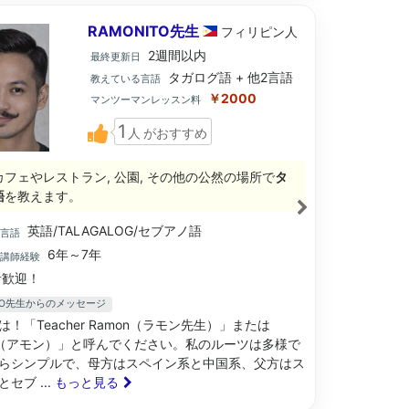
RAMONITO先生
フィリピン
人
2週間以内
最終更新日
タガログ語 + 他2言語
教えている言語
￥2000
マンツーマンレッスン料
1
人
がおすすめ
カフェやレストラン, 公園, その他の公然の場所で
タ
語
を教えます。
英語/TALAGALOG/セブアノ語
ブ言語
6年～7年
語講師経験
歓迎！
ITO先生からのメッセージ
！「Teacher Ramon（ラモン先生）」または
n（アモン）」と呼んでください。私のルーツは多様で
らシンプルで、母方はスペイン系と中国系、父方はス
とセブ
... もっと見る