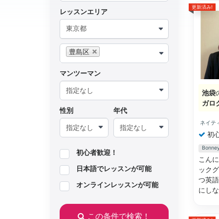
更新済み!
レッスンエリア
東京都
豊島区
マンツーマン
池袋
ガロ
性別
年代
ネイテ
初
Bon
初心者歓迎！
こんに
日本語でレッスンが可能
ックグ
つ英語
オンラインレッスンが可能
にし
この条件で検索！