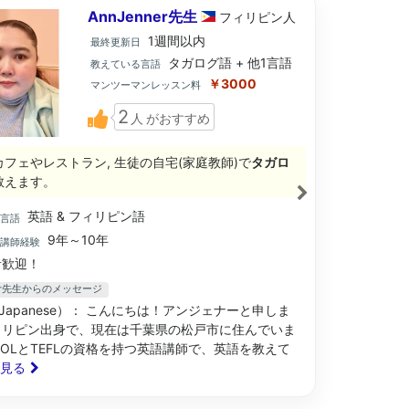
AnnJenner先生
フィリピン
人
1週間以内
最終更新日
タガログ語 + 他1言語
教えている言語
￥3000
マンツーマンレッスン料
2
人
がおすすめ
カフェやレストラン, 生徒の自宅(家庭教師)で
タガロ
教えます。
英語 & フィリピン語
ブ言語
9年～10年
語講師経験
歓迎！
nner先生からのメッセージ
Japanese）： こんにちは！アンジェナーと申しま
ィリピン出身で、現在は千葉県の松戸市に住んでいま
ESOLとTEFLの資格を持つ英語講師で、英語を教えて
と見る