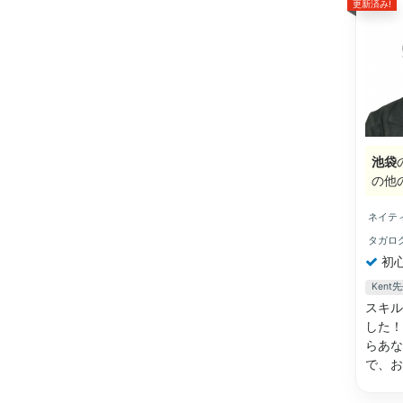
更新済み!
池袋
の他
ネイテ
タガロ
初
Ken
スキル
した！
らあな
で、