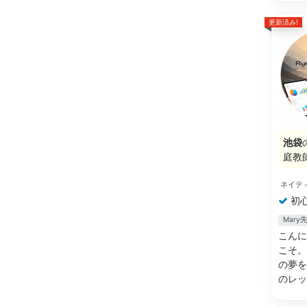
更新済み!
池袋
庭教
ネイテ
初
Mar
こんに
こそ。
の夢を
のレ