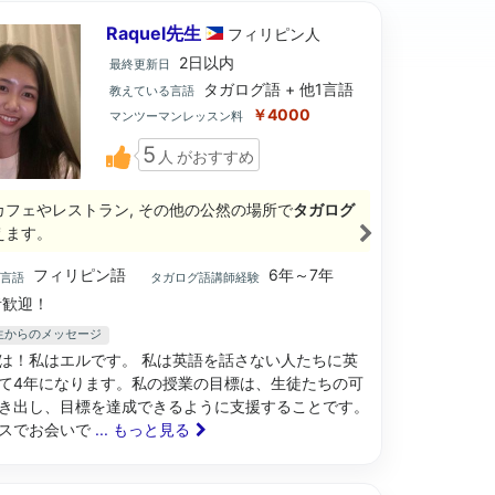
Raquel先生
フィリピン
人
2日以内
最終更新日
タガログ語 + 他1言語
教えている言語
￥4000
マンツーマンレッスン料
5
人
がおすすめ
カフェやレストラン, その他の公然の場所で
タガログ
えます。
フィリピン語
6年～7年
ブ言語
タガログ語講師経験
歓迎！
l先生からのメッセージ
は！私はエルです。 私は英語を話さない人たちに英
て4年になります。私の授業の目標は、生徒たちの可
き出し、目標を達成できるように支援することです。
スでお会いで
... もっと見る