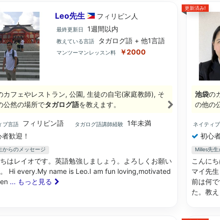
更新済み!
Leo先生
フィリピン
人
1週間以内
最終更新日
タガログ語 + 他1言語
教えている言語
￥2000
マンツーマンレッスン料
のカフェやレストラン, 公園, 生徒の自宅(家庭教師), そ
池袋
のカ
の公然の場所で
タガログ語
を教えます。
の他の
フィリピン語
1年未満
ィブ言語
タガログ語講師経験
ネイティ
心者歓迎！
初心者
先生からのメッセージ
Milles
ちはレイオです。英語勉強しましょう。よろしくお願い
こんにち
Hi every.My name is Leo.I am fun loving,motivated
マイ先生
ien
... もっと見る
前は何で
た。教