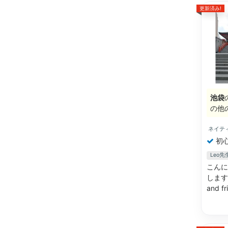
更新済み!
池袋
の他
ネイテ
初
Leo
こんに
します。 
and fr