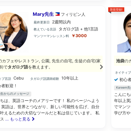
新規登録!
Mary先生
フィリピン
人
2週間以内
最終更新日
タガログ語 + 他1言語
教えている言語
￥3000
マンツーマンレッスン料
のカフェやレストラン, 公園, 先生の自宅, 生徒の自宅(家
池袋
の
師)で
タガログ語
を教えます。
ネイティ
Cebu
10年以上
ィブ言語
タガログ語講師経験
初心者
心者歓迎！
Karee
y先生からのメッセージ
こんにち
ちは、英語コーチのメアリーです！ 私のページへよう
年以上英
 英語は、世界とつながり、新しい可能性を広げ、自分
でマンツ
叶えるための大切なツールだと私は信じています。 私
学び方
ッス
... もっと見る