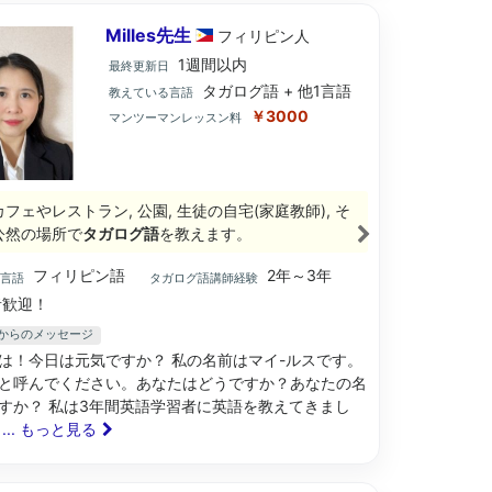
Milles先生
フィリピン
人
1週間以内
最終更新日
タガログ語 + 他1言語
教えている言語
￥3000
マンツーマンレッスン料
フェやレストラン, 公園, 生徒の自宅(家庭教師), そ
公然の場所で
タガログ語
を教えます。
フィリピン語
2年～3年
ブ言語
タガログ語講師経験
歓迎！
先生からのメッセージ
は！今日は元気ですか？ 私の名前はマイ-ルスです。
と呼んでください。あなたはどうですか？あなたの名
すか？ 私は3年間英語学習者に英語を教えてきまし
え
... もっと見る