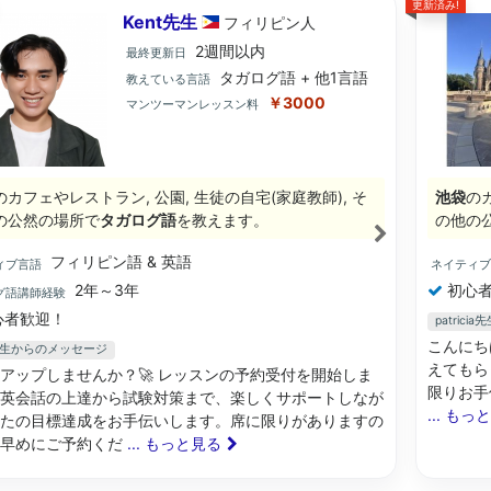
更新済み!
Kent先生
フィリピン
人
2週間以内
最終更新日
タガログ語 + 他1言語
教えている言語
￥3000
マンツーマンレッスン料
のカフェやレストラン, 公園, 生徒の自宅(家庭教師), そ
池袋
のカ
の公然の場所で
タガログ語
を教えます。
の他の
フィリピン語 & 英語
ィブ言語
ネイティ
2年～3年
初心者
グ語講師経験
心者歓迎！
patric
こんにち
t先生からのメッセージ
えてもら
アップしませんか？🚀 レッスンの予約受付を開始しま
限りお手伝い
英会話の上達から試験対策まで、楽しくサポートしなが
... もっ
たの目標達成をお手伝いします。席に限りがありますの
お早めにご予約くだ
... もっと見る