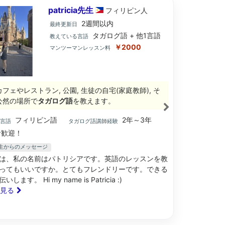
patricia先生
フィリピン
人
2週間以内
最終更新日
タガログ語 + 他1言語
教えている言語
￥2000
マンツーマンレッスン料
フェやレストラン, 公園, 生徒の自宅(家庭教師), そ
公然の場所で
タガログ語
を教えます。
フィリピン語
2年～3年
ブ言語
タガログ語講師経験
歓迎！
ia先生からのメッセージ
は、私の名前はパトリシアです。英語のレッスンを教
ってもいいですか。とてもフレンドリーです。できる
します。 Hi my name is Patricia :)
と見る