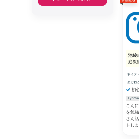
更新済み!
池袋
庭教
ネイテ
タガロ
初
Lyn
こんに
を勉強
さん話
トし