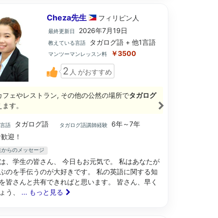
Cheza先生
フィリピン
人
2026年7月19日
最終更新日
タガログ語 + 他1言語
教えている言語
￥3500
マンツーマンレッスン料
2
人
がおすすめ
カフェやレストラン, その他の公然の場所で
タガログ
えます。
タガログ語
6年～7年
ブ言語
タガログ語講師経験
歓迎！
先生からのメッセージ
は、学生の皆さん、 今日もお元気で。 私はあなたが
ぶのを手伝うのが大好きです。 私の英語に関する知
を皆さんと共有できればと思います。 皆さん、早く
ょう、
... もっと見る