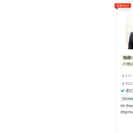
更新済み!
池袋
の他
ネイテ
タガロ
初
Riza
Hi the
improv