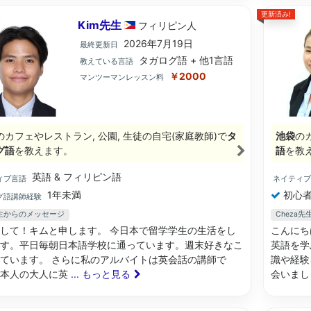
更新済み!
Kim先生
フィリピン
人
2026年7月19日
最終更新日
タガログ語 + 他1言語
教えている言語
￥2000
マンツーマンレッスン料
のカフェやレストラン, 公園, 生徒の自宅(家庭教師)で
タ
池袋
の
グ語
を教えます。
語
を教
英語 & フィリピン語
ィブ言語
ネイティ
1年未満
初心者
グ語講師経験
先生からのメッセージ
Cheza
して！キムと申します。 今日本で留学学生の生活をし
こんにち
す。平日毎朝日本語学校に通っています。週末好きなこ
英語を学
ています。 さらに私のアルバイトは英会話の講師で
識や経験
日本人の大人に英
... もっと見る
会いまし