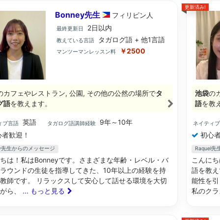
更新済み!
Bonney先生
フィリピン
人
2日以内
最終更新日
タガログ語 + 他1言語
教えている言語
￥2500
マンツーマンレッスン料
のカフェやレストラン, 公園, その他の公然の場所で
タ
池袋
の
グ語
を教えます。
語
を教
英語
9年～10年
ィブ言語
タガログ語講師経験
ネイティ
心者歓迎！
初心者
ney先生からのメッセージ
Raque
ちは！私はBonneyです。さまざまな年齢・レベル・バ
こんにち
ラウンドの生徒を指導してきた、10年以上の経験を持
語を教え
教師です。 リラックスして安心して話せる環境を大切
能性を引
ながら、
... もっと見る
私のクラ