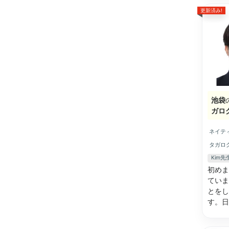
更新済み!
池袋
ガロ
ネイテ
タガロ
Kim
初めま
ていま
とをし
す。