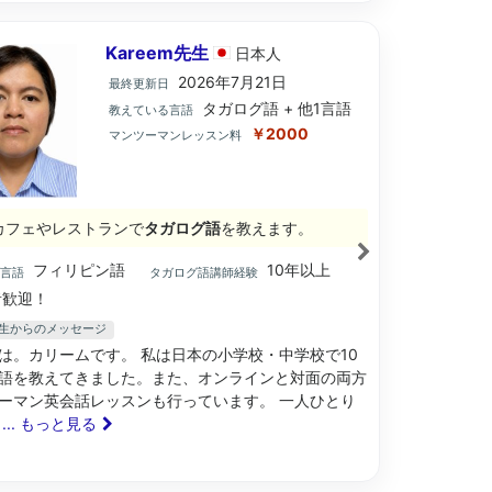
Kareem先生
日本
人
2026年7月21日
最終更新日
タガログ語 + 他1言語
教えている言語
￥2000
マンツーマンレッスン料
カフェやレストランで
タガログ語
を教えます。
フィリピン語
10年以上
ブ言語
タガログ語講師経験
歓迎！
m先生からのメッセージ
は。カリームです。 私は日本の小学校・中学校で10
語を教えてきました。また、オンラインと対面の両方
ーマン英会話レッスンも行っています。 一人ひとり
や
... もっと見る