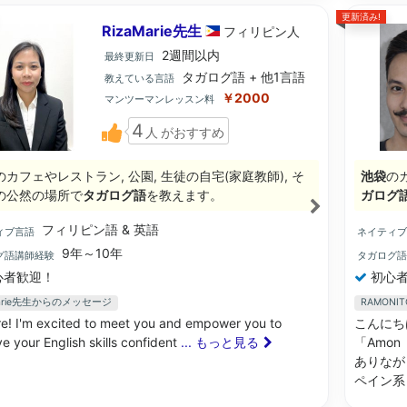
更新済み!
RizaMarie先生
フィリピン
人
2週間以内
最終更新日
タガログ語 + 他1言語
教えている言語
￥2000
マンツーマンレッスン料
4
人
がおすすめ
のカフェやレストラン, 公園, 生徒の自宅(家庭教師), そ
池袋
の
の公然の場所で
タガログ語
を教えます。
ガログ
フィリピン語 & 英語
ィブ言語
ネイティ
9年～10年
グ語講師経験
タガログ
心者歓迎！
初心者
Marie先生からのメッセージ
RAMON
re! I'm excited to meet you and empower you to
こんにちは
e your English skills confident
... もっと見る
「Amo
ありなが
ペイン系