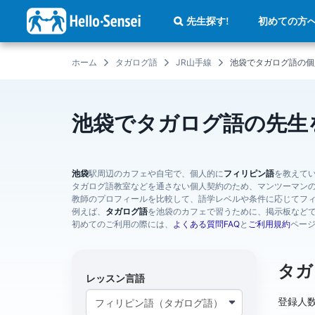
メ
イ
初めての方
先生探す!
ン
コ
ン
テ
ホーム
タガログ語
JR山手線
池袋でタガログ語の個
ン
ツ
に
移
動
池袋でタガログ語の先生
池袋
駅周辺のカフェや自宅で、個人的に
フィリピン語
を教えて
タガログ語教室などを通さない個人契約のため、マンツーマン
教師のプロフィールを比較して、語学レベルや条件に応じてフ
例えば、
タガログ語
を池袋のカフェで習うために、掲示板など
初めてのご利用の際には、
よくある質問FAQ
と
ご利用規約
ペー
タガ
レッスン言語
登録人