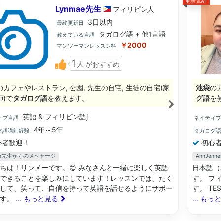
更新済み!
Lynmae先生
フィリピン
人
3日以内
最終更新日
タガログ語 + 他1言語
教えている言語
￥2000
マンツーマンレッスン料
1
人
がおすすめ
のカフェやレストラン, 公園, 先生の自宅, 生徒の自宅(家
池袋
の
師)で
タガログ語
を教えます。
グ語
を
英語 & フィリピン語j
ィブ言語
ネイティ
4年～5年
グ語講師経験
タガログ
心者歓迎！
初心者
mae先生からのメッセージ
AnnJe
ちは！リンメーです。😊 みなさんと一緒に楽しく英語
日本語（
できることを楽しみにしています！レッスンでは、たく
す。 フ
して、笑って、自信を持って英語を話せるようにサポー
す。 T
ます。
... もっと見る
... もっ