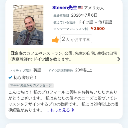
Steven先生
アメリカ
人
2026年7月6日
最終更新日
ドイツ語 + 他1言語
教えている言語
￥3500
マンツーマンレッスン料
2
人
がおすすめ
日進市
のカフェやレストラン, 公園, 先生の自宅, 生徒の自宅
(家庭教師)で
ドイツ語
を教えます。
英語
20年以上
ネイティブ言語
ドイツ語講師経験
初心者歓迎！
Steven先生からのメッセージ
こんにちは！ 私のプロフィールに興味をお持ちいただきあり
がとうございます。 私はあなたの個々のニーズに基づいてレ
ッスンをデザインするプロの教師です。 私には20年以上の指
導経験があります。
... もっと見る