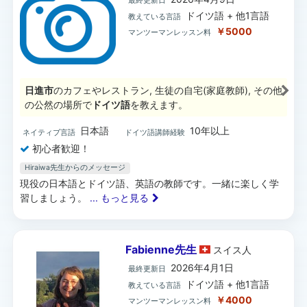
最終更新日
ドイツ語 + 他1言語
教えている言語
￥5000
マンツーマンレッスン料
日進市
のカフェやレストラン, 生徒の自宅(家庭教師), その他
の公然の場所で
ドイツ語
を教えます。
日本語
10年以上
ネイティブ言語
ドイツ語講師経験
初心者歓迎！
Hiraiwa先生からのメッセージ
現役の日本語とドイツ語、英語の教師です。一緒に楽しく学
習しましょう。
... もっと見る
Fabienne先生
スイス
人
2026年4月1日
最終更新日
ドイツ語 + 他1言語
教えている言語
￥4000
マンツーマンレッスン料