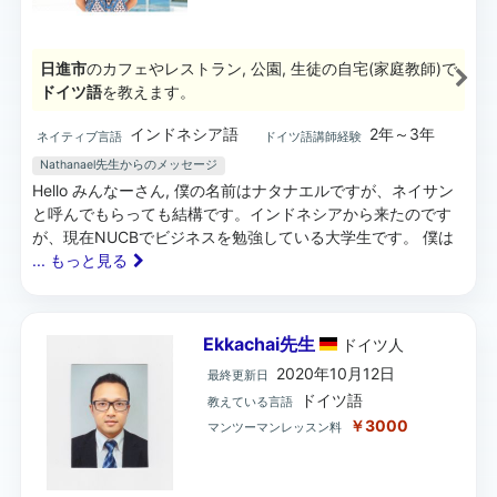
日進市
のカフェやレストラン, 公園, 生徒の自宅(家庭教師)で
ドイツ語
を教えます。
インドネシア語
2年～3年
ネイティブ言語
ドイツ語講師経験
Nathanael先生からのメッセージ
Hello みんなーさん, 僕の名前はナタナエルですが、ネイサン
と呼んでもらっても結構です。インドネシアから来たのです
が、現在NUCBでビジネスを勉強している大学生です。 僕は
... もっと見る
Ekkachai先生
ドイツ
人
2020年10月12日
最終更新日
ドイツ語
教えている言語
￥3000
マンツーマンレッスン料