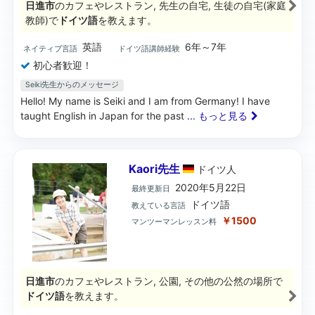
日進市
のカフェやレストラン, 先生の自宅, 生徒の自宅(家庭
教師)で
ドイツ語
を教えます。
英語
6年～7年
ネイティブ言語
ドイツ語講師経験
初心者歓迎！
Seiki先生からのメッセージ
Hello! My name is Seiki and I am from Germany! I have
taught English in Japan for the past
... もっと見る
Kaori先生
ドイツ
人
2020年5月22日
最終更新日
ドイツ語
教えている言語
￥1500
マンツーマンレッスン料
日進市
のカフェやレストラン, 公園, その他の公然の場所で
ドイツ語
を教えます。