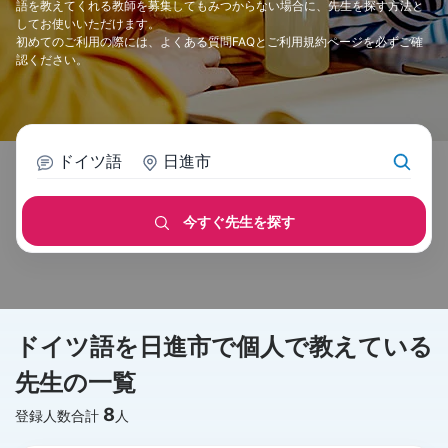
語を教えてくれる教師を募集してもみつからない場合に、先生を探す方法と
してお使いいただけます。
初めてのご利用の際には、
よくある質問FAQ
と
ご利用規約
ページを必ずご確
認ください。
ドイツ語
日進市
今すぐ先生を探す
ドイツ語を日進市で個人で教えている
先生の一覧
8
登録人数合計
人