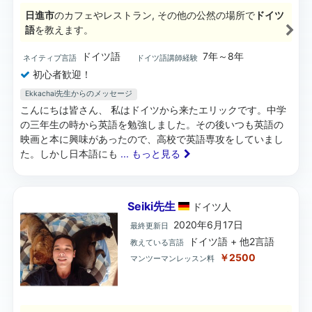
日進市
のカフェやレストラン, その他の公然の場所で
ドイツ
語
を教えます。
ドイツ語
7年～8年
ネイティブ言語
ドイツ語講師経験
初心者歓迎！
Ekkachai先生からのメッセージ
こんにちは皆さん、 私はドイツから来たエリックです。中学
の三年生の時から英語を勉強しました。その後いつも英語の
映画と本に興味があったので、高校で英語専攻をしていまし
た。しかし日本語にも
... もっと見る
Seiki先生
ドイツ
人
2020年6月17日
最終更新日
ドイツ語 + 他2言語
教えている言語
￥2500
マンツーマンレッスン料