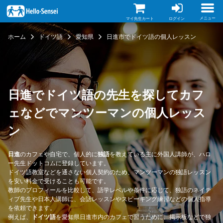
メ
イ
ン
メニュー
マイ先生カート
ログイン
コ
ン
ホーム
ドイツ語
愛知県
日進市でドイツ語の個人レッスン
テ
ン
ツ
に
移
動
日進でドイツ語の先生を探してカフ
ェなどでマンツーマンの個人レッス
ン
日進
のカフェや自宅で、個人的に
独語
を教えている主に外国人講師が、ハロ
ー先生ドットコムに登録しています。
ドイツ語教室などを通さない個人契約のため、マンツーマンの独語レッスン
を安い料金で受けることも可能です。
教師のプロフィールを比較して、語学レベルや条件に応じて、独語のネイテ
ィブ先生や日本人講師に、会話レッスンやスピーキング練習などの個人指導
を依頼できます。
例えば、
ドイツ語
を愛知県日進市内のカフェで習うために、掲示板などで独