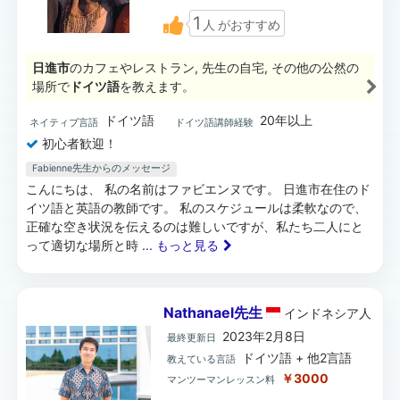
1
人
がおすすめ
日進市
のカフェやレストラン, 先生の自宅, その他の公然の
場所で
ドイツ語
を教えます。
ドイツ語
20年以上
ネイティブ言語
ドイツ語講師経験
初心者歓迎！
Fabienne先生からのメッセージ
こんにちは、 私の名前はファビエンヌです。 日進市在住のド
イツ語と英語の教師です。 私のスケジュールは柔軟なので、
正確な空き状況を伝えるのは難しいですが、私たち二人にと
って適切な場所と時
... もっと見る
Nathanael先生
インドネシア
人
2023年2月8日
最終更新日
ドイツ語 + 他2言語
教えている言語
￥3000
マンツーマンレッスン料