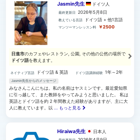
Jasmin先生
ドイツ
人
2026年5月8日
最終更新日
ドイツ語 + 他1言語
教えている言語
￥2500
マンツーマンレッスン料
日進市
のカフェやレストラン, 公園, その他の公然の場所で
ドイツ語
を教えます。
ドイツ語 & 英語
1年～2年
ネイティブ言語
ドイツ語講師経験
Jasmin先生からのメッセージ
みなさんこんにちは。私の名前はヤスミンです。最近愛知県
に引っ越して、また教師をやってみようと思いました。 私は
英語とドイツ語を約 2 年間教えた経験がありますが、主に大
人に教えています。以
... もっと見る
Hiraiwa先生
日本
人
2026年4月9日