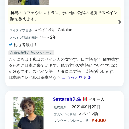
拝島
のカフェやレストラン, その他の公然の場所で
スペイン
語
を教えます。
スペイン語 - Catalan
ネイティブ言語
1年～2年
スペイン語講師経験
初心者歓迎！
Andrea先生からのメッセージ
こんにちは！私はスペイン人の女です。日本語を1年間勉強す
るために日本に来ています。他の文化や言語について学ぶの
が好きです。スペイン語、カタロニア語、英語が話せます。
日本語のレベルは基本的なも
... もっと見る
Settareh先生
ペルー
人
2021年9月29日
最終更新日
スペイン語
教えている言語
￥4000
マンツーマンレッスン料