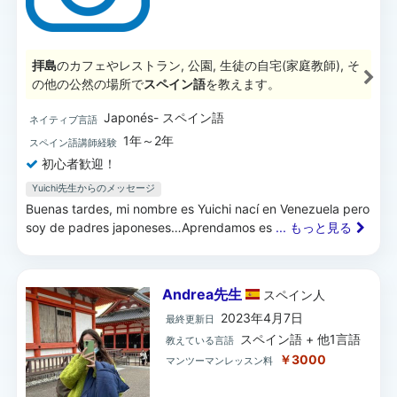
拝島
のカフェやレストラン, 公園, 生徒の自宅(家庭教師), そ
の他の公然の場所で
スペイン語
を教えます。
Japonés- スペイン語
ネイティブ言語
1年～2年
スペイン語講師経験
初心者歓迎！
Yuichi先生からのメッセージ
Buenas tardes, mi nombre es Yuichi nací en Venezuela pero
soy de padres japoneses…Aprendamos es
... もっと見る
Andrea先生
スペイン
人
2023年4月7日
最終更新日
スペイン語 + 他1言語
教えている言語
￥3000
マンツーマンレッスン料