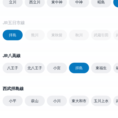
立川
西立川
東中神
中神
昭島
JR五日市線
拝島
熊川
東秋留
秋川
武蔵引田
JR八高線
八王子
北八王子
小宮
拝島
東福生
西武拝島線
小平
萩山
小川
東大和市
玉川上水