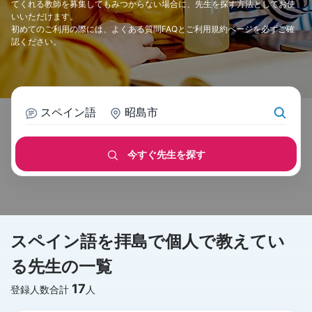
てくれる教師を募集してもみつからない場合に、先生を探す方法としてお使
いいただけます。
初めてのご利用の際には、
よくある質問FAQ
と
ご利用規約
ページを必ずご確
認ください。
スペイン語
昭島市
今すぐ先生を探す
スペイン語を拝島で個人で教えてい
る先生の一覧
17
登録人数合計
人