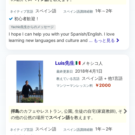
スペイン語
1年～2年
ネイティブ言語
スペイン語講師経験
初心者歓迎！
Yachio先生からのメッセージ
I hope I can help you with your Spanish/English. I love
learning new languages and culture and
... もっと見る
Luis先生
メキシコ
人
2018年4月1日
最終更新日
スペイン語 + 他1言語
教えている言語
￥2000
マンツーマンレッスン料
拝島
のカフェやレストラン, 公園, 生徒の自宅(家庭教師), そ
の他の公然の場所で
スペイン語
を教えます。
スペイン語
1年～2年
ネイティブ言語
スペイン語講師経験