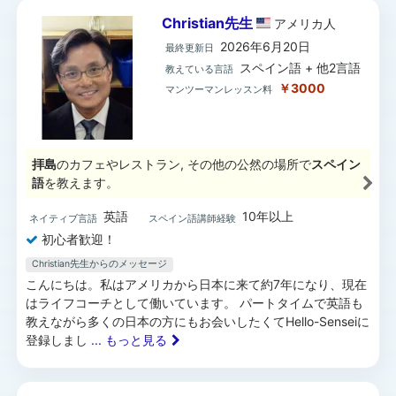
Christian先生
アメリカ
人
2026年6月20日
最終更新日
スペイン語 + 他2言語
教えている言語
￥3000
マンツーマンレッスン料
拝島
のカフェやレストラン, その他の公然の場所で
スペイン
語
を教えます。
英語
10年以上
ネイティブ言語
スペイン語講師経験
初心者歓迎！
Christian先生からのメッセージ
こんにちは。私はアメリカから日本に来て約7年になり、現在
はライフコーチとして働いています。 パートタイムで英語も
教えながら多くの日本の方にもお会いしたくてHello-Senseiに
登録しまし
... もっと見る