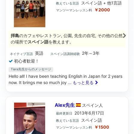
スペイン語 + 他1言語
教えている言語
￥2000
マンツーマンレッスン料
拝島
のカフェやレストラン, 公園, 先生の自宅, その他の公然
の場所で
スペイン語
を教えます。
英語
2年～3年
ネイティブ言語
スペイン語講師経験
初心者歓迎！
Tiara先生からのメッセージ
Hello all! I have been teaching English in Japan for 2 years
now. It brings me so much joy
... もっと見る
Alex先生
スペイン
人
2013年6月17日
最終更新日
スペイン語
教えている言語
￥1500
マンツーマンレッスン料