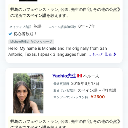
拝島
のカフェやレストラン, 公園, 先生の自宅, その他の公然
の場所で
スペイン語
を教えます。
英語
6年～7年
ネイティブ言語
スペイン語講師経験
初心者歓迎！
Michele先生からのメッセージ
Hello! My name is Michele and I’m originally from San
Antonio, Texas. I speak 3 languages fluen
... もっと見る
Yachio先生
ペルー
人
2019年6月17日
最終更新日
スペイン語 + 他1言語
教えている言語
￥2500
マンツーマンレッスン料
拝島
のカフェやレストラン, 公園, 先生の自宅, その他の公然
の場所で
スペイン語
を教えます。