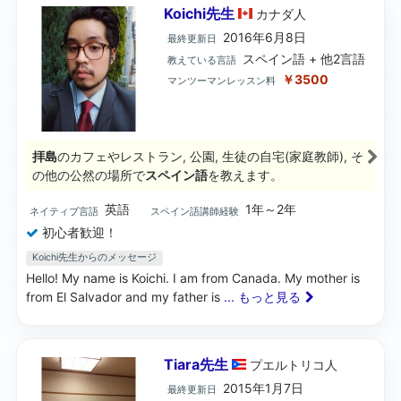
Koichi先生
カナダ
人
2016年6月8日
最終更新日
スペイン語 + 他2言語
教えている言語
￥3500
マンツーマンレッスン料
拝島
のカフェやレストラン, 公園, 生徒の自宅(家庭教師), そ
の他の公然の場所で
スペイン語
を教えます。
英語
1年～2年
ネイティブ言語
スペイン語講師経験
初心者歓迎！
Koichi先生からのメッセージ
Hello! My name is Koichi. I am from Canada. My mother is
from El Salvador and my father is
... もっと見る
Tiara先生
プエルトリコ
人
2015年1月7日
最終更新日