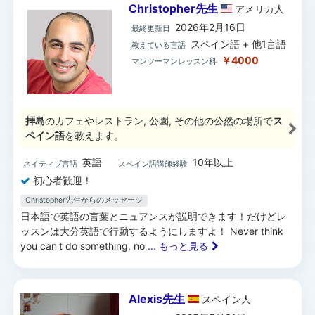
Christopher先生
アメリカ
人
2026年2月16日
最終更新日
スペイン語 + 他1言語
教えている言語
￥4000
マンツーマンレッスン料
拝島
のカフェやレストラン, 公園, その他の公然の場所で
ス
ペイン語
を教えます。
英語
10年以上
ネイティブ言語
スペイン語講師経験
初心者歓迎！
Christopher先生からのメッセージ
日本語で英語の言葉とニュアンスが説明できます！だけどレ
ッスンは大分英語で行動するようにしますよ！ Never think
you can't do something, no
... もっと見る
Alexis先生
スペイン
人