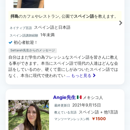
拝島
のカフェやレストラン, 公園で
スペイン語
を教えます。
スペイン語と日本語
ネイティブ言語
1年未満
スペイン語講師経験
初心者歓迎！
Settareh先生からのメッセージ
自分はまだ学生の為フレッシュなスペイン語を皆さんに教え
る事ができます。本当にスペイン語で現代の人達はどんな会
話をしているのか、硬くて昔にしがみついたスペイン語では
なく、本当に現代で使われてい
... もっと見る
Angie先生
メキシコ
人
2021年9月15日
最終更新日
スペイン語 + 他1言語
教えている言語
￥1500
マンツーマンレッスン料