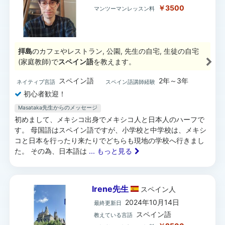
￥3500
マンツーマンレッスン料
拝島
のカフェやレストラン, 公園, 先生の自宅, 生徒の自宅
(家庭教師)で
スペイン語
を教えます。
スペイン語
2年～3年
ネイティブ言語
スペイン語講師経験
初心者歓迎！
Masataka先生からのメッセージ
初めまして、メキシコ出身でメキシコ人と日本人のハーフで
す。 母国語はスペイン語ですが、小学校と中学校は、メキシ
コと日本を行ったり来たりでどちらも現地の学校へ行きまし
た。 その為、日本語は
... もっと見る
Irene先生
スペイン
人
2024年10月14日
最終更新日
スペイン語
教えている言語