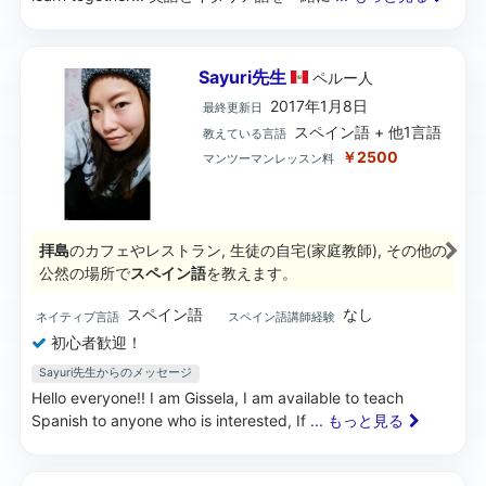
Sayuri先生
ペルー
人
2017年1月8日
最終更新日
スペイン語 + 他1言語
教えている言語
￥2500
マンツーマンレッスン料
拝島
のカフェやレストラン, 生徒の自宅(家庭教師), その他の
公然の場所で
スペイン語
を教えます。
スペイン語
なし
ネイティブ言語
スペイン語講師経験
初心者歓迎！
Sayuri先生からのメッセージ
Hello everyone!! I am Gissela, I am available to teach
Spanish to anyone who is interested, If
... もっと見る