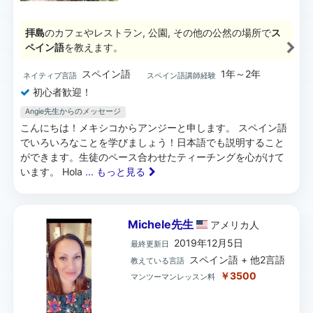
拝島
のカフェやレストラン, 公園, その他の公然の場所で
ス
ペイン語
を教えます。
スペイン語
1年～2年
ネイティブ言語
スペイン語講師経験
初心者歓迎！
Angie先生からのメッセージ
こんにちは！メキシコからアンジーと申します。 スペイン語
でいろいろなことを学びましょう！日本語でも説明すること
ができます。生徒のペース合わせたティーチングを心がけて
います。 Hola
... もっと見る
Michele先生
アメリカ
人
2019年12月5日
最終更新日
スペイン語 + 他2言語
教えている言語
￥3500
マンツーマンレッスン料