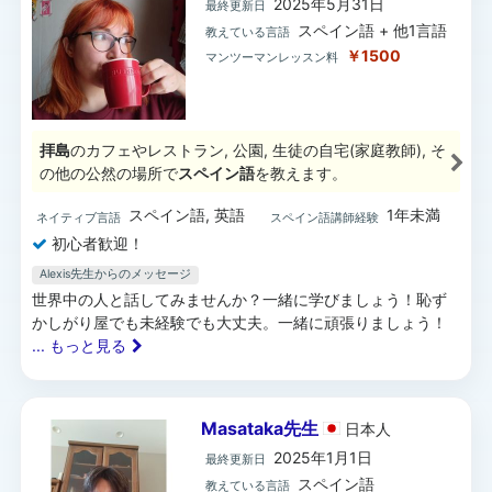
2025年5月31日
最終更新日
スペイン語 + 他1言語
教えている言語
￥1500
マンツーマンレッスン料
拝島
のカフェやレストラン, 公園, 生徒の自宅(家庭教師), そ
の他の公然の場所で
スペイン語
を教えます。
スペイン語, 英語
1年未満
ネイティブ言語
スペイン語講師経験
初心者歓迎！
Alexis先生からのメッセージ
世界中の人と話してみませんか？一緒に学びましょう！恥ず
かしがり屋でも未経験でも大丈夫。一緒に頑張りましょう！
... もっと見る
Masataka先生
日本
人
2025年1月1日
最終更新日
スペイン語
教えている言語