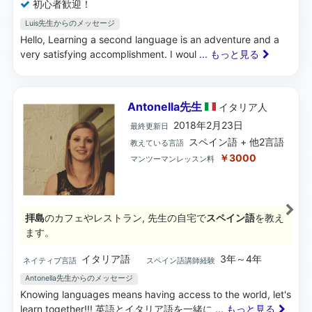
初心者歓迎！
Luis先生からのメッセージ
Hello, Learning a second language is an adventure and a
very satisfying accomplishment. I woul
... もっと見る
Antonella先生
イタリア
人
2018年2月23日
最終更新日
スペイン語 + 他2言語
教えている言語
￥3000
マンツーマンレッスン料
拝島
のカフェやレストラン, 先生の自宅で
スペイン語
を教え
ます。
イタリア語
3年～4年
ネイティブ言語
スペイン語講師経験
Antonella先生からのメッセージ
Knowing languages means having access to the world, let's
learn together!!! 英語とイタリア語を一緒に
... もっと見る