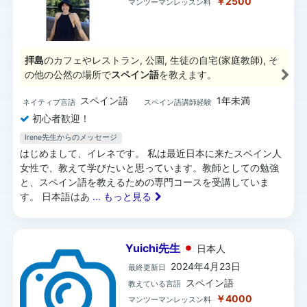
￥2500
マンツーマンレッスン料
拝島
のカフェやレストラン, 公園, 生徒の自宅(家庭教師), そ
の他の公然の場所で
スペイン語
を教えます。
スペイン語
1年未満
ネイティブ言語
スペイン語講師経験
初心者歓迎！
Irene先生からのメッセージ
はじめまして、イレネです。 私は最近日本に来たスペイン人
女性で、教えて学びたいと思っています。教師としての勉強
と、スペイン語を教えるための専門コースを受講していま
す。 日本語はあ
... もっと見る
Yuichi先生
日本
人
2024年4月23日
最終更新日
スペイン語
教えている言語
￥4000
マンツーマンレッスン料