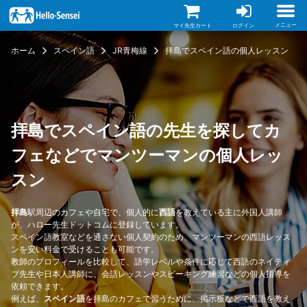
メ
イ
ン
メニュー
マイ先生カート
ログイン
コ
ン
ホーム
スペイン語
JR青梅線
拝島でスペイン語の個人レッスン
テ
ン
ツ
に
移
動
拝島でスペイン語の先生を探してカ
フェなどでマンツーマンの個人レッ
スン
拝島
駅周辺のカフェや自宅で、個人的に
西語
を教えている主に外国人講師
が、ハロー先生ドットコムに登録しています。
スペイン語教室などを通さない個人契約のため、マンツーマンの西語レッス
ンを安い料金で受けることも可能です。
教師のプロフィールを比較して、語学レベルや条件に応じて西語のネイティ
ブ先生や日本人講師に、会話レッスンやスピーキング練習などの個人指導を
依頼できます。
例えば、
スペイン語
を拝島のカフェで習うために、掲示板などで西語を教え