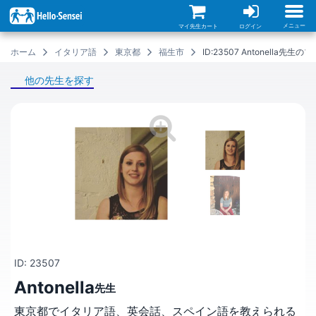
メ
イ
ン
メニュー
マイ先生カート
ログイン
コ
ン
ホーム
イタリア語
東京都
福生市
ID:23507 Antonella先生
テ
ン
ツ
他の先生を探す
に
移
動
ID: 23507
Antonella
先生
東京都でイタリア語、英会話、スペイン語を教えられる