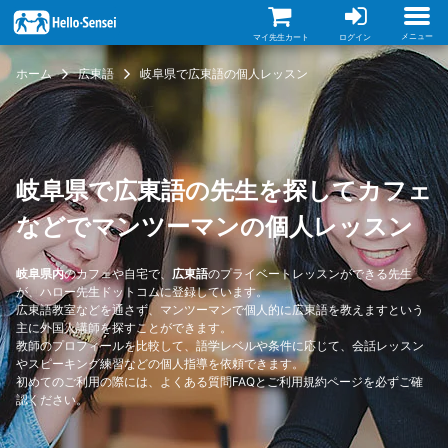
メ
イ
ン
メニュー
マイ先生カート
ログイン
コ
ン
ホーム
広東語
岐阜県で広東語の個人レッスン
テ
ン
ツ
に
移
動
岐阜県で広東語の先生を探してカフェ
などでマンツーマンの個人レッスン
岐阜県内
のカフェや自宅で、
広東語
のプライベートレッスンができる先生
が、ハロー先生ドットコムに登録しています。
広東語教室などを通さず、マンツーマンで個人的に広東語を教えますという
主に外国人講師を探すことができます。
教師のプロフィールを比較して、語学レベルや条件に応じて、会話レッスン
やスピーキング練習などの個人指導を依頼できます。
初めてのご利用の際には、
よくある質問FAQ
と
ご利用規約
ページを必ずご確
認ください。