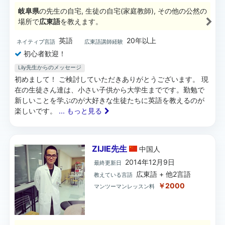
岐阜県
の先生の自宅, 生徒の自宅(家庭教師), その他の公然の
場所で
広東語
を教えます。
英語
20年以上
ネイティブ言語
広東語講師経験
初心者歓迎！
Lily先生からのメッセージ
初めまして！ ご検討していただきありがとうございます。 現
在の生徒さん達は、小さい子供から大学生までです。勤勉で
新しいことを学ぶのが大好きな生徒たちに英語を教えるのが
楽しいです。
... もっと見る
ZIJIE先生
中国
人
2014年12月9日
最終更新日
広東語 + 他2言語
教えている言語
￥2000
マンツーマンレッスン料