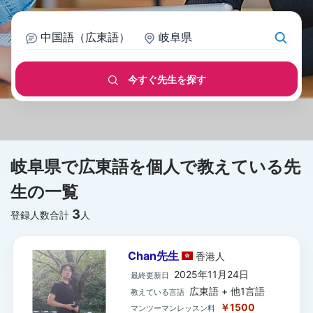
中国語（広東語）
岐阜県
今すぐ先生を探す
岐阜県で広東語を個人で教えている先
生の一覧
3
登録人数合計
人
Chan先生
香港
人
2025年11月24日
最終更新日
広東語 + 他1言語
教えている言語
￥1500
マンツーマンレッスン料