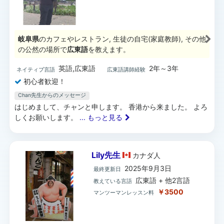
岐阜県
のカフェやレストラン, 生徒の自宅(家庭教師), その他
の公然の場所で
広東語
を教えます。
英語,広東語
2年～3年
ネイティブ言語
広東語講師経験
初心者歓迎！
Chan先生からのメッセージ
はじめまして、チャンと申します。 香港から来ました。 よろ
しくお願いします。
... もっと見る
Lily先生
カナダ
人
2025年9月3日
最終更新日
広東語 + 他2言語
教えている言語
￥3500
マンツーマンレッスン料