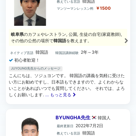
韓国語
教えている言語
￥1500
マンツーマンレッスン料
岐阜県
のカフェやレストラン, 公園, 生徒の自宅(家庭教師),
その他の公然の場所で
韓国語
を教えます。
韓国語
2年～3年
ネイティブ言語
韓国語講師経験
初心者歓迎！
JUYOUNG先生からのメッセージ
こんにちは、ソジュヨンです。 韓国語の講義を気軽に受けた
い方にお勧めですし、日本語もできますので、よくわからな
いことがあればいつでも質問してください。 それでは、よろ
しくお願いします.
... もっと見る
BYUNGHA先生
韓国
人
2022年7月2日
最終更新日
韓国語
教えている言語