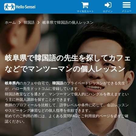
メ
イ
ン
メニュー
マイ先生カート
ログイン
コ
ン
ホーム
韓国語
岐阜県で韓国語の個人レッスン
テ
ン
ツ
に
移
動
岐阜県で韓国語の先生を探してカフェ
などでマンツーマンの個人レッスン
岐阜県内
のカフェや自宅で、
韓国語
のプライベートレッスンができる先生
が、ハロー先生ドットコムに登録しています。
韓国語教室などを通さず、マンツーマンで個人的にハングルを教えますとい
う主に外国人講師を探すことができます。
教師のプロフィールを比較して、語学レベルや条件に応じて、会話レッスン
やスピーキング練習などの個人指導を依頼できます。
初めてのご利用の際には、
よくある質問FAQ
と
ご利用規約
ページを必ずご確
認ください。