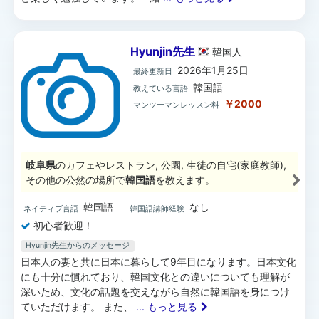
Hyunjin先生
韓国
人
2026年1月25日
最終更新日
韓国語
教えている言語
￥2000
マンツーマンレッスン料
岐阜県
のカフェやレストラン, 公園, 生徒の自宅(家庭教師),
その他の公然の場所で
韓国語
を教えます。
韓国語
なし
ネイティブ言語
韓国語講師経験
初心者歓迎！
Hyunjin先生からのメッセージ
日本人の妻と共に日本に暮らして9年目になります。日本文化
にも十分に慣れており、韓国文化との違いについても理解が
深いため、文化の話題を交えながら自然に韓国語を身につけ
ていただけます。 また、
... もっと見る