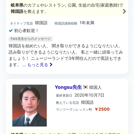
岐阜県
のカフェやレストラン, 公園, 生徒の自宅(家庭教師)で
韓国語
を教えます。
韓国語
1年未満
ネイティブ言語
韓国語講師経験
初心者歓迎！
Park先生からのメッセージ
韓国語を始めたい人、 聞き取りができるようになりたい人、
読み取りができるようになりたい人、 私と一緒に頑張ってみ
ましょう！ ニュージーランドで3年間住んだので英語もでき
ます。
... もっと見る
Yongsu先生
韓国
人
2020年10月7日
最終更新日
韓国語
教えている言語
￥2500
マンツーマンレッスン料