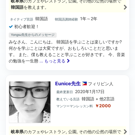
岐阜県
のカフェやレストラン, 公園, その他の公然の場所で
韓国語
を教えます。
韓国語
1年～2年
ネイティブ言語
韓国語講師経験
初心者歓迎！
Yongsu先生からのメッセージ
みなさん、こんにちは。 韓国語を学ぶことは楽しいですか?
何かを学ぶことは大変ですが、おもしろいことだと思いま
す。 また、僕も教えることと学ぶことが好きです。 今、音楽
の勉強を一生懸
... もっと見る
Eunice先生
フィリピン
人
2020年1月17日
最終更新日
韓国語 + 他2言語
教えている言語
￥2000
マンツーマンレッスン料
岐阜県
のカフェやレストラン, 公園, その他の公然の場所で