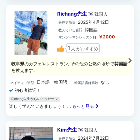
Richang先生
韓国
人
2025年4月12日
最終更新日
韓国語
教えている言語
￥2000
マンツーマンレッスン料
1
人
がおすすめ
岐阜県
のカフェやレストラン, その他の公然の場所で
韓国語
を教えます。
日本語 韓国語
なし
ネイティブ言語
韓国語講師経験
初心者歓迎！
Richang先生からのメッセージ
楽しく学んでいきましょう！
... もっと見る
Kim先生
韓国
人
2024年7月22日
最終更新日