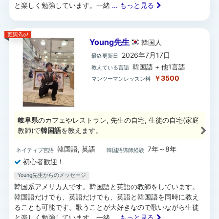
と楽しく勉強しています。一緒
... もっと見る
更新済み!
Young先生
韓国
人
2026年7月17日
最終更新日
韓国語 + 他1言語
教えている言語
￥3500
マンツーマンレッスン料
岐阜県
のカフェやレストラン, 先生の自宅, 生徒の自宅(家庭
教師)で
韓国語
を教えます。
韓国語, 英語
7年～8年
ネイティブ言語
韓国語講師経験
初心者歓迎！
Young先生からのメッセージ
韓国系アメリカ人です。韓国語と英語の教師をしています。
韓国語だけでも、英語だけでも、英語と韓国語を同時に教え
ることも可能です。歌うことが大好きなので歌いながら生徒
と楽しく勉強しています。一緒
... もっと見る