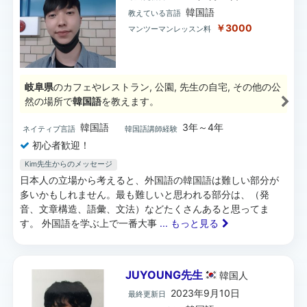
韓国語
教えている言語
￥3000
マンツーマンレッスン料
岐阜県
のカフェやレストラン, 公園, 先生の自宅, その他の公
然の場所で
韓国語
を教えます。
韓国語
3年～4年
ネイティブ言語
韓国語講師経験
初心者歓迎！
Kim先生からのメッセージ
日本人の立場から考えると、外国語の韓国語は難しい部分が
多いかもしれません。最も難しいと思われる部分は、（発
音、文章構造、語彙、文法）などたくさんあると思ってま
す。 外国語を学ぶ上で一番大事
... もっと見る
JUYOUNG先生
韓国
人
2023年9月10日
最終更新日