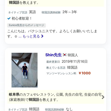
韓国語
を教えます。
英語
2年～3年
ネイティブ言語
韓国語講師経験
初心者歓迎！
Eunice先生からのメッセージ
こんにちは。パクシユニスです。よろしくお願いいたしま
す。☺️
... もっと見る
Shin先生
韓国
人
2019年11月16日
最終更新日
韓国語
教えている言語
￥1000
マンツーマンレッスン料
岐阜県
のカフェやレストラン, 公園, 先生の自宅, 生徒の自宅
(家庭教師)で
韓国語
を教えます。
韓国語
なし
ネイティブ言語
韓国語講師経験