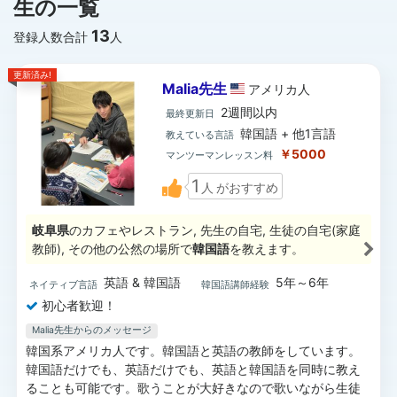
生の一覧
13
登録人数合計
人
更新済み!
Malia先生
アメリカ
人
2週間以内
最終更新日
韓国語 + 他1言語
教えている言語
￥5000
マンツーマンレッスン料
1
人
がおすすめ
岐阜県
のカフェやレストラン, 先生の自宅, 生徒の自宅(家庭
教師), その他の公然の場所で
韓国語
を教えます。
英語 & 韓国語
5年～6年
ネイティブ言語
韓国語講師経験
初心者歓迎！
Malia先生からのメッセージ
韓国系アメリカ人です。韓国語と英語の教師をしています。
韓国語だけでも、英語だけでも、英語と韓国語を同時に教え
ることも可能です。歌うことが大好きなので歌いながら生徒