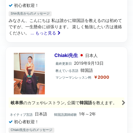
初心者歓迎！
Shin先生からのメッセージ
みなさん、こんにちは 私は誰かに韓国語を教えるのは初めて
ですが、一生懸命に頑張ります。 楽しく勉強したい方は連絡
ください。
... もっと見る
Chiaki先生
日本
人
2019年9月13日
最終更新日
韓国語
教えている言語
￥2000
マンツーマンレッスン料
岐阜県
のカフェやレストラン, 公園で
韓国語
を教えます。
日本語
1年～2年
ネイティブ言語
韓国語講師経験
初心者歓迎！
Chiaki先生からのメッセージ