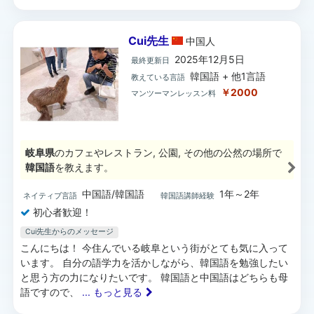
Cui先生
中国
人
2025年12月5日
最終更新日
韓国語 + 他1言語
教えている言語
￥2000
マンツーマンレッスン料
岐阜県
のカフェやレストラン, 公園, その他の公然の場所で
韓国語
を教えます。
中国語/韓国語
1年～2年
ネイティブ言語
韓国語講師経験
初心者歓迎！
Cui先生からのメッセージ
こんにちは！ 今住んでいる岐阜という街がとても気に入って
います。 自分の語学力を活かしながら、韓国語を勉強したい
と思う方の力になりたいです。 韓国語と中国語はどちらも母
語ですので、
... もっと見る