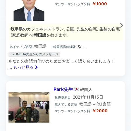
￥1000
マンツーマンレッスン料
岐阜県
のカフェやレストラン, 公園, 先生の自宅, 生徒の自宅
(家庭教師)で
韓国語
を教えます。
韓国語
なし
ネイティブ言語
韓国語講師経験
BYUNGHA先生からのメッセージ
あなたの言語力伸びのためにお楽しく語り合いましょう！
... もっと見る
Park先生
韓国
人
2021年11月15日
最終更新日
韓国語 + 他1言語
教えている言語
￥2000
マンツーマンレッスン料