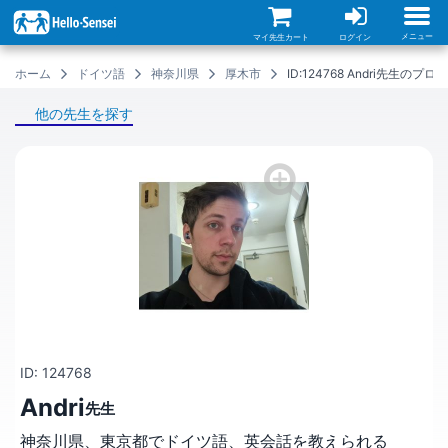
メ
イ
ン
メニュー
マイ先生カート
ログイン
コ
ン
ホーム
ドイツ語
神奈川県
厚木市
ID:124768 Andri先生のプ
テ
ン
ツ
他の先生を探す
に
移
動
ID: 124768
Andri
先生
神奈川県、東京都でドイツ語、英会話を教えられる