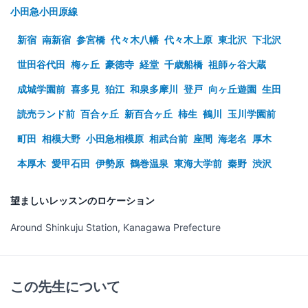
小田急小田原線
新宿
南新宿
参宮橋
代々木八幡
代々木上原
東北沢
下北沢
世田谷代田
梅ヶ丘
豪徳寺
経堂
千歳船橋
祖師ヶ谷大蔵
成城学園前
喜多見
狛江
和泉多摩川
登戸
向ヶ丘遊園
生田
読売ランド前
百合ヶ丘
新百合ヶ丘
柿生
鶴川
玉川学園前
町田
相模大野
小田急相模原
相武台前
座間
海老名
厚木
本厚木
愛甲石田
伊勢原
鶴巻温泉
東海大学前
秦野
渋沢
望ましいレッスンのロケーション
Around Shinkuju Station, Kanagawa Prefecture
この先生について