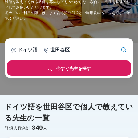
独語を教えてくれる教師を募集してもみつからない場合に、先生を探す方法
としてお使いいただけます。
初めてのご利用の際には、
よくある質問FAQ
と
ご利用規約
ページを必ずご確
認ください。
ドイツ語
世田谷区
今すぐ先生を探す
ドイツ語を世田谷区で個人で教えてい
る先生の一覧
349
登録人数合計
人