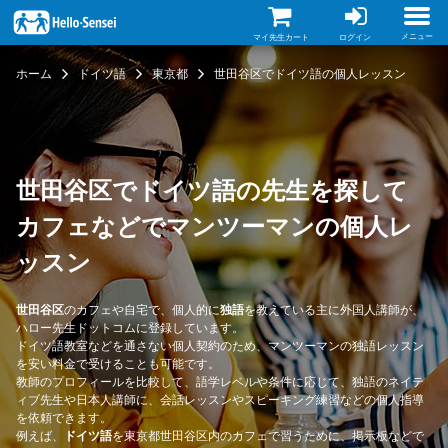
メ
イ
ン
メニュー
マイ先生カート
ログイン
コ
ン
ホーム
ドイツ語
東京都
世田谷区でドイツ語の個人レッスン
テ
ン
ツ
に
移
動
世田谷区でドイツ語の先生を探して
カフェなどでマンツーマンの個人レ
ッスン
世田谷区
のカフェや自宅で、個人的に
独語
を教えている主に外国人講師が、
ハロー先生ドットコムに登録しています。
ドイツ語教室などを通さない個人契約のため、マンツーマンの独語レッスン
を安い料金で受けることも可能です。
教師のプロフィールを比較して、語学レベルや条件に応じて、独語のネイテ
ィブ先生や日本人講師に、会話レッスンやスピーキング練習などの個人指導
を依頼できます。
例えば、
ドイツ語
を東京都世田谷区内のカフェで習うために、掲示板などで