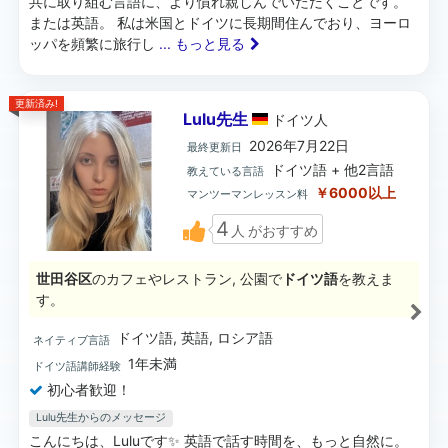
共に取り組む言語に、より慣れ親しんでいただくことです。
または英語。 私は米国とドイツに長期間住んでおり、ヨーロ
ッパを頻繁に旅行し
... もっと見る
更新済み!
Lulu先生
ドイツ
人
2026年7月22日
最終更新日
ドイツ語 + 他2言語
教えている言語
￥6000以上
マンツーマンレッスン料
4
人
がおすすめ
世田谷区
のカフェやレストラン, 公園で
ドイツ語
を教えま
す。
ドイツ語, 英語, ロシア語
ネイティブ言語
1年未満
ドイツ語講師経験
初心者歓迎！
Lulu先生からのメッセージ
こんにちは、Luluです✨ 英語で話す時間を、もっと自然に。