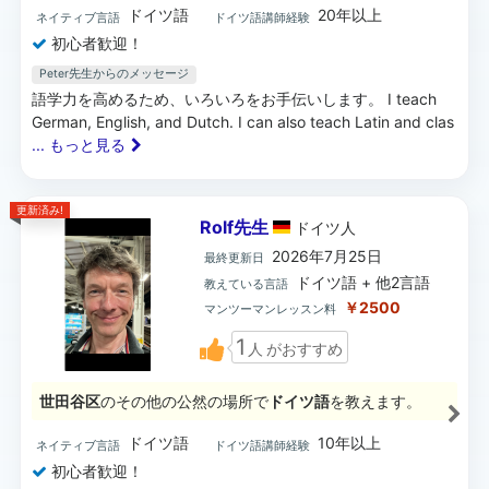
ドイツ語
20年以上
ネイティブ言語
ドイツ語講師経験
初心者歓迎！
Peter先生からのメッセージ
語学力を高めるため、いろいろをお手伝いします。 I teach
German, English, and Dutch. I can also teach Latin and clas
... もっと見る
更新済み!
Rolf先生
ドイツ
人
2026年7月25日
最終更新日
ドイツ語 + 他2言語
教えている言語
￥2500
マンツーマンレッスン料
1
人
がおすすめ
世田谷区
のその他の公然の場所で
ドイツ語
を教えます。
ドイツ語
10年以上
ネイティブ言語
ドイツ語講師経験
初心者歓迎！