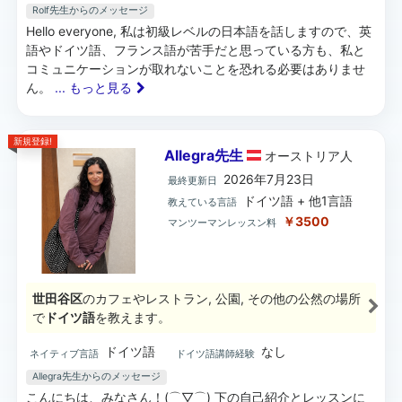
Rolf先生からのメッセージ
Hello everyone, 私は初級レベルの日本語を話しますので、英
語やドイツ語、フランス語が苦手だと思っている方も、私と
コミュニケーションが取れないことを恐れる必要はありませ
ん。
... もっと見る
新規登録!
Allegra先生
オーストリア
人
2026年7月23日
最終更新日
ドイツ語 + 他1言語
教えている言語
￥3500
マンツーマンレッスン料
世田谷区
のカフェやレストラン, 公園, その他の公然の場所
で
ドイツ語
を教えます。
ドイツ語
なし
ネイティブ言語
ドイツ語講師経験
Allegra先生からのメッセージ
こんにちは、みなさん！(⌒▽⌒) 下の自己紹介とレッスンに