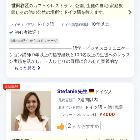
世田谷区
のカフェやレストラン, 公園, 生徒の自宅(家庭教
師), その他の公然の場所で
ドイツ語
を教えます。
ドイツ語
10年以上
ネイティブ言語
ドイツ語講師経験
初心者歓迎！
Michael先生からのメッセージ
──────────────────── 語学・ビジネスコミュニケー
ション講師 9年以上の指導経験と100名以上の生徒へのレッス
ン実績を活かし、一人ひとりの目標に合わせた実践的な
... もっと見る
更新済み!
Stefanie先生
ドイツ
人
2週間以内
最終更新日
ドイツ語 + 他1言語
教えている言語
￥4000
マンツーマンレッスン料
2
人
がおすすめ