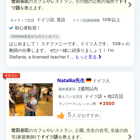
世田谷区
のカフェやレストラン, その他の公然の場所で
ドイ
ツ語
を教えます。
ドイツ語, 英語
10年以上
ネイティブ言語
ドイツ語講師経験
初心者歓迎！
Stefanie先生からのメッセージ
はじめまして！ ステファニーです。ドイツ人です。 10年+ の
教師の仕事します。 ぜひ一緒に頑張りましょう！ I’m
Stefanie, a licensed teacher f
... もっと見る
更新済み!
Natallia先生
ドイツ
人
2週間以内
最終更新日
ドイツ語 + 他2言語
教えている言語
￥2500
マンツーマンレッスン料
5
人
がおすすめ
世田谷区
のカフェやレストラン, 公園, 先生の自宅, 生徒の自
宅(家庭教師)で
ドイツ語
を教えます。