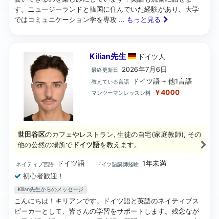
す。ニュージーランドと韓国に住んでいた経験があり、大学
ではコミュニケーション学を専攻
... もっと見る
Kilian先生
ドイツ
人
2026年7月6日
最終更新日
ドイツ語 + 他1言語
教えている言語
￥4000
マンツーマンレッスン料
世田谷区
のカフェやレストラン, 生徒の自宅(家庭教師), その
他の公然の場所で
ドイツ語
を教えます。
ドイツ語
1年未満
ネイティブ言語
ドイツ語講師経験
初心者歓迎！
Kilian先生からのメッセージ
こんにちは！キリアンです。ドイツ語と英語のネイティブス
ピーカーとして、皆さんの学習をサポートします。残念なが