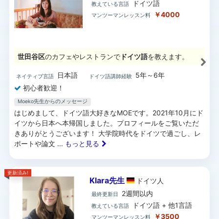
ドイツ語
教えている言語
￥4000
マンツーマンレッスン料
世田谷区
のカフェやレストランで
ドイツ語
を教えます。
日本語
5年～6年
ネイティブ言語
ドイツ語講師経験
初心者歓迎！
Moeko先生からのメッセージ
はじめまして、ドイツ語大好きなMOEです。2021年10月にド
イツから日本へ本帰国しました。プロフィールをご覧いただ
きありがとうございます！ 大学院時代をドイツで過ごし、レ
ポートや論文
... もっと見る
更新済み!
Klara先生
ドイツ
人
2週間以内
最終更新日
ドイツ語 + 他1言語
教えている言語
￥3500
マンツーマンレッスン料