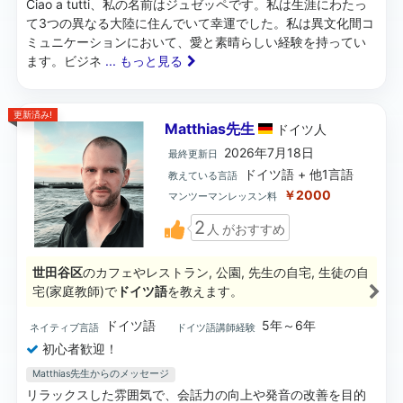
Ciao a tutti、私の名前はジュゼッペです。私は生涯にわたっ
て3つの異なる大陸に住んでいて幸運でした。私は異文化間コ
ミュニケーションにおいて、愛と素晴らしい経験を持ってい
ます。ビジネ
... もっと見る
更新済み!
Matthias先生
ドイツ
人
2026年7月18日
最終更新日
ドイツ語 + 他1言語
教えている言語
￥2000
マンツーマンレッスン料
2
人
がおすすめ
世田谷区
のカフェやレストラン, 公園, 先生の自宅, 生徒の自
宅(家庭教師)で
ドイツ語
を教えます。
ドイツ語
5年～6年
ネイティブ言語
ドイツ語講師経験
初心者歓迎！
Matthias先生からのメッセージ
リラックスした雰囲気で、会話力の向上や発音の改善を目的