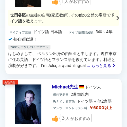
1
人
がおすすめ
世田谷区
の生徒の自宅(家庭教師), その他の公然の場所で
ド
イツ語
を教えます。
ドイツ語 日本語
3年～4年
ネイティブ言語
ドイツ語講師経験
初心者歓迎！
Yuria先生からのメッセージ
はじめまして、 ベルリン出身の由里亜と申します。現在東京
に住み英語、ドイツ語とフランス語を教えています。料理と
演劇が好きです。 I’m Julia, a quadrilingual
... もっと見る
更新済み!
Michael先生
ドイツ
人
2週間以内
最終更新日
ドイツ語 + 他2言語
教えている言語
￥6000以上
マンツーマンレッスン料
3
人
がおすすめ