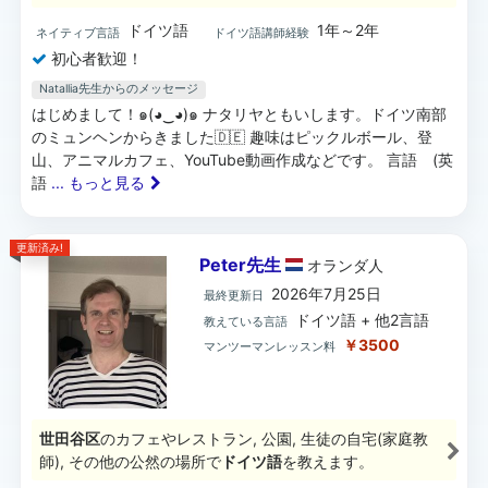
ドイツ語
1年～2年
ネイティブ言語
ドイツ語講師経験
初心者歓迎！
Natallia先生からのメッセージ
はじめまして！๑(◕‿◕)๑ ナタリヤともいします。ドイツ南部
のミュンヘンからきました🇩🇪 趣味はピックルボール、登
山、アニマルカフェ、YouTube動画作成などです。 言語 (英
語
... もっと見る
更新済み!
Peter先生
オランダ
人
2026年7月25日
最終更新日
ドイツ語 + 他2言語
教えている言語
￥3500
マンツーマンレッスン料
世田谷区
のカフェやレストラン, 公園, 生徒の自宅(家庭教
師), その他の公然の場所で
ドイツ語
を教えます。