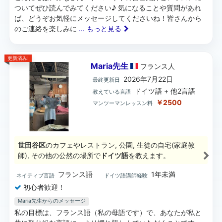
ついてぜひ読んでみてください♪ 気になることや質問があれ
ば、どうぞお気軽にメッセージしてくださいね！皆さんから
のご連絡を楽しみに
... もっと見る
更新済み!
Maria先生
フランス
人
2026年7月22日
最終更新日
ドイツ語 + 他2言語
教えている言語
￥2500
マンツーマンレッスン料
世田谷区
のカフェやレストラン, 公園, 生徒の自宅(家庭教
師), その他の公然の場所で
ドイツ語
を教えます。
フランス語
1年未満
ネイティブ言語
ドイツ語講師経験
初心者歓迎！
Maria先生からのメッセージ
私の目標は、フランス語（私の母語です）で、あなたが私と