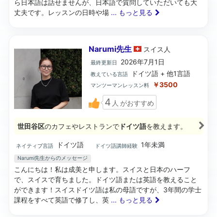
ら日本語は話せませんが、日本語で質問していただいても大
丈夫です。レッスンの日時や場
... もっと見る
Narumi先生
スイス
人
2026年7月1日
最終更新日
ドイツ語 + 他1言語
教えている言語
￥3500
マンツーマンレッスン料
4
人
がおすすめ
世田谷区
のカフェやレストランで
ドイツ語
を教えます。
ドイツ語
1年未満
ネイティブ言語
ドイツ語講師経験
Narumi先生からのメッセージ
こんにちは！私は成美と申します。スイスと日本のハーフ
で、スイスで育ちました。ドイツ語または英語を教えること
ができます！スイスドイツ語は私の母語ですが、3年間の学士
課程をすべて英語で修了し、英
... もっと見る