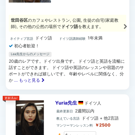
世田谷区
のカフェやレストラン, 公園, 生徒の自宅(家庭教
師), その他の公然の場所で
ドイツ語
を教えます。
ドイツ語
1年未満
ネイティブ言語
ドイツ語講師経験
初心者歓迎！
Lea先生からのメッセージ
20歳のレアです。ドイツ出身です。 ドイツ語と英語を流暢に
話すことができます。 ドイツ語や英語のレッスンや宿題のサ
ポートができれば嬉しいです。 年齢やレベルに関係なく、分
か
... もっと見る
更新済み!
Yuria先生
ドイツ
人
2週間以内
最終更新日
ドイツ語 + 他2言語
教えている言語
￥2500
マンツーマンレッスン料