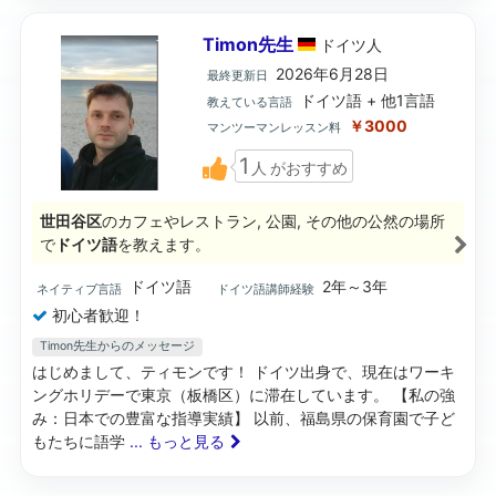
Timon先生
ドイツ
人
2026年6月28日
最終更新日
ドイツ語 + 他1言語
教えている言語
￥3000
マンツーマンレッスン料
1
人
がおすすめ
世田谷区
のカフェやレストラン, 公園, その他の公然の場所
で
ドイツ語
を教えます。
ドイツ語
2年～3年
ネイティブ言語
ドイツ語講師経験
初心者歓迎！
Timon先生からのメッセージ
はじめまして、ティモンです！ ドイツ出身で、現在はワーキ
ングホリデーで東京（板橋区）に滞在しています。 【私の強
み：日本での豊富な指導実績】 以前、福島県の保育園で子ど
もたちに語学
... もっと見る