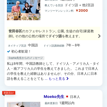
ドイツ語 + 他2言語
教えている言語
￥2000
マンツーマンレッスン料
世田谷区
のカフェやレストラン, 公園, 生徒の自宅(家庭教
師), その他の公然の場所で
ドイツ語
を教えます。
中国語
7年～8年
ネイティブ言語
ドイツ語講師経験
初心者歓迎！
Sophia先生からのメッセージ
私は8年間、中国語教師として、ドイツ人・アメリカ人・タイ
人・南アフリカ人の学生を教えてきました。 これまで日本人
の学生を教えた経験はありませんが、その分、日本人に日本
語を教えることをとても
... もっと見る
更新済み!
Moeko先生
日本
人
1週間以内
最終更新日