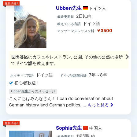
更新済み!
Ubben先生
ドイツ
人
2日以内
最終更新日
ドイツ語
教えている言語
￥3500
マンツーマンレッスン料
世田谷区
のカフェやレストラン, 公園, その他の公然の場所
で
ドイツ語
を教えます。
ドイツ語
7年～8年
ネイティブ言語
ドイツ語講師経験
初心者歓迎！
Ubben先生からのメッセージ
こんにちはみんなさん！ I can do conversation about
German history and German politics.
... もっと見る
更新済み!
Sophia先生
中国
人
1週間以内
最終更新日