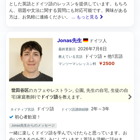
とした英語とドイツ語のレッスンを提供しています。もちろ
ん、宿題や文法に関する質問にも対応可能です。興味がある
方は、お気軽に連絡ください。
... もっと見る
Jonas先生
ドイツ
人
2026年7月6日
最終更新日
ドイツ語 + 他1言語
教えている言語
￥2500
マンツーマンレッスン料
世田谷区
のカフェやレストラン, 公園, 先生の自宅, 生徒の自
宅(家庭教師)で
ドイツ語
を教えます。
ドイツ語
2年～3年
ネイティブ言語
ドイツ語講師経験
初心者歓迎！
Jonas先生からのメッセージ
一緒に楽しくドイツ語を学んでいけたらと思っています。お
会いできるのを楽しみにしています！英語も流暢に話せま