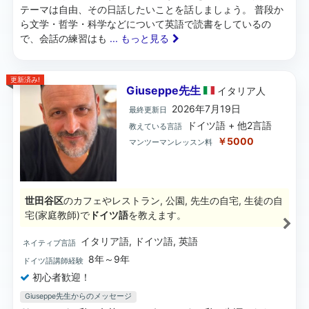
テーマは自由、その日話したいことを話しましょう。 普段か
ら文学・哲学・科学などについて英語で読書をしているの
で、会話の練習はも
... もっと見る
更新済み!
Giuseppe先生
イタリア
人
2026年7月19日
最終更新日
ドイツ語 + 他2言語
教えている言語
￥5000
マンツーマンレッスン料
世田谷区
のカフェやレストラン, 公園, 先生の自宅, 生徒の自
宅(家庭教師)で
ドイツ語
を教えます。
イタリア語, ドイツ語, 英語
ネイティブ言語
8年～9年
ドイツ語講師経験
初心者歓迎！
Giuseppe先生からのメッセージ