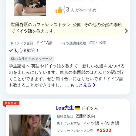
3
人
がおすすめ
世田谷区
のカフェやレストラン, 公園, その他の公然の場所
で
ドイツ語
を教えます。
ドイツ語
2年～3年
ネイティブ言語
ドイツ語講師経験
初心者歓迎！
Klara先生からのメッセージ
学生諸君へ 英語やドイツ語を教えて、新しい友達を見つける
のを楽しみにしています。東京の南西部のほとんどの駅に行
くことができます。ぜひ知り合いになりたいです！ドイツ語
も教えることができますし、
... もっと見る
新規登録!
Lea先生
ドイツ
人
2週間以内
最終更新日
ドイツ語 + 他1言語
教えている言語
￥2500
マンツーマンレッスン料