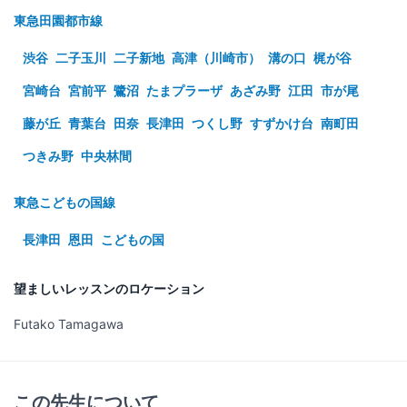
東急田園都市線
渋谷
二子玉川
二子新地
高津（川崎市）
溝の口
梶が谷
宮崎台
宮前平
鷺沼
たまプラーザ
あざみ野
江田
市が尾
藤が丘
青葉台
田奈
長津田
つくし野
すずかけ台
南町田
つきみ野
中央林間
東急こどもの国線
長津田
恩田
こどもの国
望ましいレッスンのロケーション
Futako Tamagawa
この先生について