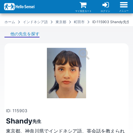
メ
イ
ン
メニュー
マイ先生カート
ログイン
コ
ン
ホーム
インドネシア語
東京都
町田市
ID:115903 Shandy
テ
ン
ツ
他の先生を探す
に
移
動
ID: 115903
Shandy
先生
東京都、神奈川県でインドネシア語、英会話を教えられ